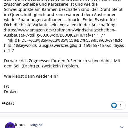
zwischen Scheibe und Karosserie ist und wie die
Schweißpunkte am Rahmen beschaffen sind, der Draht bleibt
im Querschnitt gleich und kann während dem Austrennen
wieder Spannungen aufbauen ... knack ..Ende. Es wird für
Dich die beste Variante sein, vor allem in der Anschaffung
:https://www.amazon.de/Kraftmann-Windschutzscheiben-
Ausbauset-7-teilig-60300/dp/B00QJ0ZKHI/ref=sr_1_7?
__mk_de_DE=%C3%85M%C3%85%C5%BD%C3%95%C3%91&dc
hild=1&keywords=ausglaswerkzeug&qid=1596657157&s=diy&s
r=1-7
Da wäre das Zugmesser für den 9-3er auch schon dabei. Mit
dem Seil (Draht) zu zweit kein Problem.
Wie klebst dann wieder ein?
LG
Draken
Zitat
1
Autor-Statistiken
klaus
Mitglied