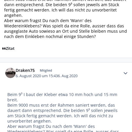
dann entsprechend. Die beiden 9³ sollen jeweils am Stück
fertig gemacht werden. Ich will das nicht zu unvorberitet
angehen.
Aber warum fragst Du nach dem 'Wann' des
Wiedereinklebens? Was spielt da eine Rolle, ausser dass das
ausgeglaste Auto sowieso an Ort und Stelle bleiben muss und
nach dem Einkleben nochmal einige Stunden?
Zitat
Autor-Statistiken
Draken75
Mitglied
6. August 2020 um 15:43
6. Aug 2020
Beim 9³ I baut der Kleber etwa 10 mm hoch und 15 mm
breit.
Beim 9000 muss erst der Rahmen saniert werden, das
dauert dann entsprechend. Die beiden 9³ sollen jeweils
am Stück fertig gemacht werden. Ich will das nicht zu
unvorberitet angehen.
Aber warum fragst Du nach dem 'Wann' des
Wiedereinklebens? Was spielt da eine Rolle, ausser dass