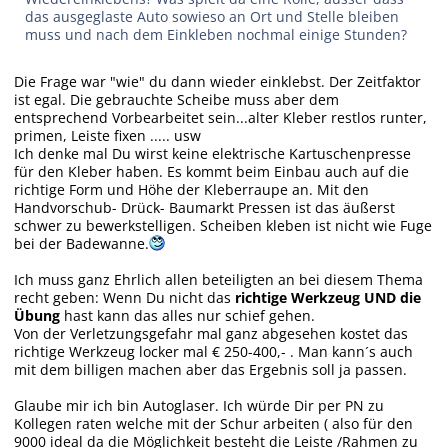
das ausgeglaste Auto sowieso an Ort und Stelle bleiben
muss und nach dem Einkleben nochmal einige Stunden?
Die Frage war "wie" du dann wieder einklebst. Der Zeitfaktor
ist egal. Die gebrauchte Scheibe muss aber dem
entsprechend Vorbearbeitet sein...alter Kleber restlos runter,
primen, Leiste fixen ..... usw
Ich denke mal Du wirst keine elektrische Kartuschenpresse
für den Kleber haben. Es kommt beim Einbau auch auf die
richtige Form und Höhe der Kleberraupe an. Mit den
Handvorschub- Drück- Baumarkt Pressen ist das äußerst
schwer zu bewerkstelligen. Scheiben kleben ist nicht wie Fuge
bei der Badewanne.
Ich muss ganz Ehrlich allen beteiligten an bei diesem Thema
recht geben: Wenn Du nicht das
richtige Werkzeug UND die
Übung
hast kann das alles nur schief gehen.
Von der Verletzungsgefahr mal ganz abgesehen kostet das
richtige Werkzeug locker mal € 250-400,- . Man kann´s auch
mit dem billigen machen aber das Ergebnis soll ja passen.
Glaube mir ich bin Autoglaser. Ich würde Dir per PN zu
Kollegen raten welche mit der Schur arbeiten ( also für den
9000 ideal da die Möglichkeit besteht die Leiste /Rahmen zu