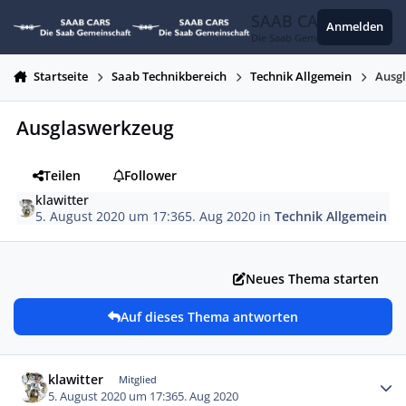
Zum Inhalt springen
SAAB CARS
Anmelden
Die Saab Gemeinschaft
Startseite
Saab Technikbereich
Technik Allgemein
Ausg
Ausglaswerkzeug
Teilen
Follower
klawitter
5. August 2020 um 17:36
5. Aug 2020
in
Technik Allgemein
Neues Thema starten
Auf dieses Thema antworten
Autor-Statistiken
klawitter
Mitglied
5. August 2020 um 17:36
5. Aug 2020