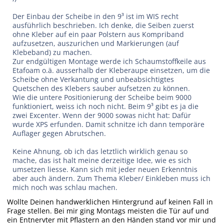
Der Einbau der Scheibe in den 9³ ist im WIS recht
ausführlich beschrieben. Ich denke, die Seiben zuerst
ohne Kleber auf ein paar Polstern aus Kompriband
aufzusetzen, auszurichen und Markierungen (auf
Klebeband) zu machen.
Zur endgültigen Montage werde ich Schaumstoffkeile aus
Etafoam o.ä. ausserhalb der Kleberaupe einsetzen, um die
Scheibe ohne Verkantung und unbeabsichtigtes
Quetschen des Klebers sauber aufsetzen zu können.
Wie die untere Positionierung der Scheibe beim 9000
funktioniert, weiss ich noch nicht. Beim 9³ gibt es ja die
zwei Excenter. Wenn der 9000 sowas nicht hat: Dafür
wurde XPS erfunden. Damit schnitze ich dann temporäre
Auflager gegen Abrutschen.
Keine Ahnung, ob ich das letztlich wirklich genau so
mache, das ist halt meine derzeitige Idee, wie es sich
umsetzen liesse. Kann sich mit jeder neuen Erkenntnis
aber auch ändern. Zum Thema Kleber/ Einkleben muss ich
mich noch was schlau machen.
Wollte Deinen handwerklichen Hintergrund auf keinen Fall in
Frage stellen. Bei mir ging Montags meisten die Tür auf und
ein Entnervter mit Pflastern an den Händen stand vor mir und