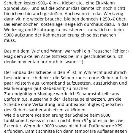
Scheiben kosten 900,- € inkl. Kleber etc., eine Ein-Mann
Spindel 350,- und auf die Schnur (das kannte ich noch nicht)
bin ich vorhin auch gestoßen. Auch wenn ich das Werkzeug
dann vlt. nie wieder brauche, bleiben dennoch 1.250,-€ über.
Bei einer solchen 'Kostenlage' neige ich durchaus dazu, in das
Werkzeug und Erfahrung zu investieren - zumal ich es beim
9000 aufgrund der Rahmensanierung eh selbst machen
muss.
Das mit dem 'Wie' und 'Wann' war wohl ein Freuscher Fehler :)
Mag dem aktellen Arbeitsstress bei mir geschuldet sein. Ich
denke momentan nur noch in 'wanns' ;)
Der Einbau der Scheibe in den 9³ ist im WIS recht ausführlich
beschrieben. Ich denke, die Seiben zuerst ohne Kleber auf ein
paar Polstern aus Kompriband aufzusetzen, auszurichen und
Markierungen (auf Klebeband) zu machen.
Zur endgültigen Montage werde ich Schaumstoffkeile aus
Etafoam o.ä. ausserhalb der Kleberaupe einsetzen, um die
Scheibe ohne Verkantung und unbeabsichtigtes Quetschen
des Klebers sauber aufsetzen zu können.
Wie die untere Positionierung der Scheibe beim 9000
funktioniert, weiss ich noch nicht. Beim 9³ gibt es ja die zwei
Excenter. Wenn der 9000 sowas nicht hat: Dafür wurde XPS
erfunden. Damit schnitze ich dann temporäre Auflager gegen