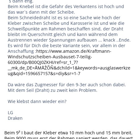
´s dann eng.
Beim Knebel ist die Gefahr des Verkantens ist hoch und
das war´s dann mit der Scheibe.
Beim Schneidedraht ist es so eine Sache wie hoch der
Kleber zwischen Scheibe und Karosserie ist und wie die
Schweißpunkte am Rahmen beschaffen sind, der Draht
bleibt im Querschnitt gleich und kann während dem
Austrennen wieder Spannungen aufbauen ... knack ..Ende.
Es wird für Dich die beste Variante sein, vor allem in der
Anschaffung :
https://www.amazon.de/Kraftmann-
Windschutzscheiben-Ausbauset-7-teilig-
60300/dp/B00QJ0ZKHI/ref=sr_1_7?
__mk_de_DE=ÅMÅŽÕÑ&dchild=1&keywords=ausglaswerkze
ug&qid=1596657157&s=diy&sr=1-7
Da wäre das Zugmesser für den 9-3er auch schon dabei.
Mit dem Seil (Draht) zu zweit kein Problem.
Wie klebst dann wieder ein?
LG
Draken
Beim 9³ I baut der Kleber etwa 10 mm hoch und 15 mm breit.
Beim 9000 muss erst der Rahmen saniert werden, das dauert