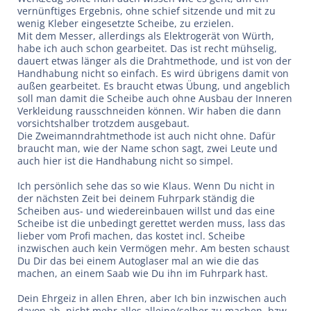
vernünftiges Ergebnis, ohne schief sitzende und mit zu
wenig Kleber eingesetzte Scheibe, zu erzielen.
Mit dem Messer, allerdings als Elektrogerät von Würth,
habe ich auch schon gearbeitet. Das ist recht mühselig,
dauert etwas länger als die Drahtmethode, und ist von der
Handhabung nicht so einfach. Es wird übrigens damit von
außen gearbeitet. Es braucht etwas Übung, und angeblich
soll man damit die Scheibe auch ohne Ausbau der Inneren
Verkleidung rausschneiden können. Wir haben die dann
vorsichtshalber trotzdem ausgebaut.
Die Zweimanndrahtmethode ist auch nicht ohne. Dafür
braucht man, wie der Name schon sagt, zwei Leute und
auch hier ist die Handhabung nicht so simpel.
Ich persönlich sehe das so wie Klaus. Wenn Du nicht in
der nächsten Zeit bei deinem Fuhrpark ständig die
Scheiben aus- und wiedereinbauen willst und das eine
Scheibe ist die unbedingt gerettet werden muss, lass das
lieber vom Profi machen, das kostet incl. Scheibe
inzwischen auch kein Vermögen mehr. Am besten schaust
Du Dir das bei einem Autoglaser mal an wie die das
machen, an einem Saab wie Du ihn im Fuhrpark hast.
Dein Ehrgeiz in allen Ehren, aber Ich bin inzwischen auch
davon ab, nicht mehr alles alleine/selber zu machen, bzw.