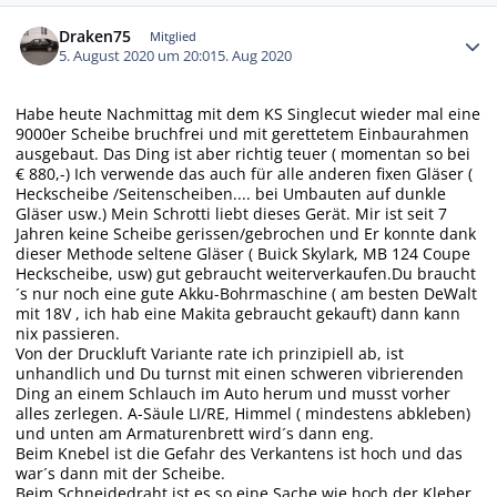
Autor-Statistiken
Draken75
Mitglied
5. August 2020 um 20:01
5. Aug 2020
Habe heute Nachmittag mit dem KS Singlecut wieder mal eine
9000er Scheibe bruchfrei und mit gerettetem Einbaurahmen
ausgebaut. Das Ding ist aber richtig teuer ( momentan so bei
€ 880,-) Ich verwende das auch für alle anderen fixen Gläser (
Heckscheibe /Seitenscheiben.... bei Umbauten auf dunkle
Gläser usw.) Mein Schrotti liebt dieses Gerät. Mir ist seit 7
Jahren keine Scheibe gerissen/gebrochen und Er konnte dank
dieser Methode seltene Gläser ( Buick Skylark, MB 124 Coupe
Heckscheibe, usw) gut gebraucht weiterverkaufen.Du braucht
´s nur noch eine gute Akku-Bohrmaschine ( am besten DeWalt
mit 18V , ich hab eine Makita gebraucht gekauft) dann kann
nix passieren.
Von der Druckluft Variante rate ich prinzipiell ab, ist
unhandlich und Du turnst mit einen schweren vibrierenden
Ding an einem Schlauch im Auto herum und musst vorher
alles zerlegen. A-Säule LI/RE, Himmel ( mindestens abkleben)
und unten am Armaturenbrett wird´s dann eng.
Beim Knebel ist die Gefahr des Verkantens ist hoch und das
war´s dann mit der Scheibe.
Beim Schneidedraht ist es so eine Sache wie hoch der Kleber