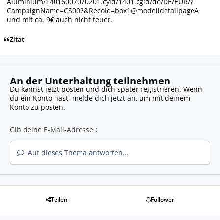
Aluminium/14016007070201.cyid/1401.cgid/de/DE/EUR/?
CampaignName=CS002&RecoId=box1@modelldetailpageA
und mit ca. 9€ auch nicht teuer.
Zitat
An der Unterhaltung teilnehmen
Du kannst jetzt posten und dich später registrieren. Wenn
du ein Konto hast,
melde dich jetzt an
, um mit deinem
Konto zu posten.
Auf dieses Thema antworten...
Teilen
Follower