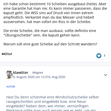
Ich habe schon bestimmt 10 Scheiben ausgebaut (heile). Aber
eine Garantie hat man nie. Es kann immer passieren, dass die
kaputt geht. Die WSS sins auf Druck von Innen extrem
empfindlich. Verkantet man da das Messer und hebelt
ausversehen, hat man sofort ein Riss in der Scheibe.
Die erste Scheibe, die man ausbaut, sollte definitiv eine
"Übungsscheibe" sein, die kaputt gehen kann.
Warum soll eine gute Scheibe auf den Schrott wandern?
Zitat
1
Autor-Statistiken
klawitter
Mitglied
6. August 2020 um 12:31
6. Aug 2020
AUTOR
Hast Du denn schonmal eine Windschutzscheibe selber
rausgeschnitten und eingeklebt bzw. eine Neue
eingeklebt? Neben dem, wie immer, vernünftigen
Werkzeug sollte man auch wissen wie es geht, um ein