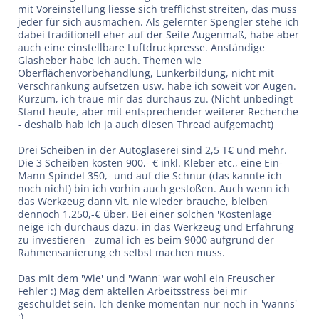
mit Voreinstellung liesse sich trefflichst streiten, das muss
jeder für sich ausmachen. Als gelernter Spengler stehe ich
dabei traditionell eher auf der Seite Augenmaß, habe aber
auch eine einstellbare Luftdruckpresse. Anständige
Glasheber habe ich auch. Themen wie
Oberflächenvorbehandlung, Lunkerbildung, nicht mit
Verschränkung aufsetzen usw. habe ich soweit vor Augen.
Kurzum, ich traue mir das durchaus zu. (Nicht unbedingt
Stand heute, aber mit entsprechender weiterer Recherche
- deshalb hab ich ja auch diesen Thread aufgemacht)
Drei Scheiben in der Autoglaserei sind 2,5 T€ und mehr.
Die 3 Scheiben kosten 900,- € inkl. Kleber etc., eine Ein-
Mann Spindel 350,- und auf die Schnur (das kannte ich
noch nicht) bin ich vorhin auch gestoßen. Auch wenn ich
das Werkzeug dann vlt. nie wieder brauche, bleiben
dennoch 1.250,-€ über. Bei einer solchen 'Kostenlage'
neige ich durchaus dazu, in das Werkzeug und Erfahrung
zu investieren - zumal ich es beim 9000 aufgrund der
Rahmensanierung eh selbst machen muss.
Das mit dem 'Wie' und 'Wann' war wohl ein Freuscher
Fehler :) Mag dem aktellen Arbeitsstress bei mir
geschuldet sein. Ich denke momentan nur noch in 'wanns'
;)