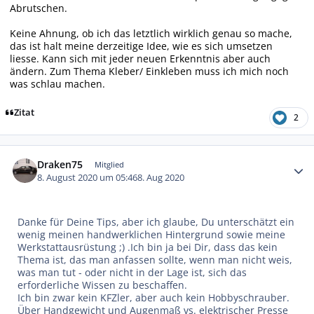
Abrutschen.
Keine Ahnung, ob ich das letztlich wirklich genau so mache,
das ist halt meine derzeitige Idee, wie es sich umsetzen
liesse. Kann sich mit jeder neuen Erkenntnis aber auch
ändern. Zum Thema Kleber/ Einkleben muss ich mich noch
was schlau machen.
Zitat
2
Autor-Statistiken
Draken75
Mitglied
8. August 2020 um 05:46
8. Aug 2020
Danke für Deine Tips, aber ich glaube, Du unterschätzt ein
wenig meinen handwerklichen Hintergrund sowie meine
Werkstattausrüstung ;) .Ich bin ja bei Dir, dass das kein
Thema ist, das man anfassen sollte, wenn man nicht weis,
was man tut - oder nicht in der Lage ist, sich das
erforderliche Wissen zu beschaffen.
Ich bin zwar kein KFZler, aber auch kein Hobbyschrauber.
Über Handgewicht und Augenmaß vs. elektrischer Presse