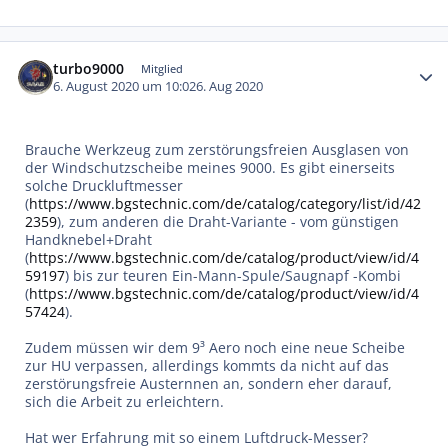
Autor-Statistiken
turbo9000
Mitglied
6. August 2020 um 10:02
6. Aug 2020
Brauche Werkzeug zum zerstörungsfreien Ausglasen von
der Windschutzscheibe meines 9000. Es gibt einerseits
solche Druckluftmesser
(
https://www.bgstechnic.com/de/catalog/category/list/id/42
2359
), zum anderen die Draht-Variante - vom günstigen
Handknebel+Draht
(
https://www.bgstechnic.com/de/catalog/product/view/id/4
59197
) bis zur teuren Ein-Mann-Spule/Saugnapf -Kombi
(
https://www.bgstechnic.com/de/catalog/product/view/id/4
57424
).
Zudem müssen wir dem 9³ Aero noch eine neue Scheibe
zur HU verpassen, allerdings kommts da nicht auf das
zerstörungsfreie Austernnen an, sondern eher darauf,
sich die Arbeit zu erleichtern.
Hat wer Erfahrung mit so einem Luftdruck-Messer?