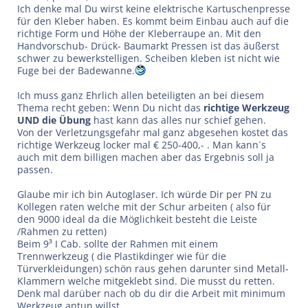
Ich denke mal Du wirst keine elektrische Kartuschenpresse
für den Kleber haben. Es kommt beim Einbau auch auf die
richtige Form und Höhe der Kleberraupe an. Mit den
Handvorschub- Drück- Baumarkt Pressen ist das äußerst
schwer zu bewerkstelligen. Scheiben kleben ist nicht wie
Fuge bei der Badewanne.
Ich muss ganz Ehrlich allen beteiligten an bei diesem
Thema recht geben: Wenn Du nicht das
richtige Werkzeug
UND die Übung
hast kann das alles nur schief gehen.
Von der Verletzungsgefahr mal ganz abgesehen kostet das
richtige Werkzeug locker mal € 250-400,- . Man kann´s
auch mit dem billigen machen aber das Ergebnis soll ja
passen.
Glaube mir ich bin Autoglaser. Ich würde Dir per PN zu
Kollegen raten welche mit der Schur arbeiten ( also für
den 9000 ideal da die Möglichkeit besteht die Leiste
/Rahmen zu retten)
Beim 9³ I Cab. sollte der Rahmen mit einem
Trennwerkzeug ( die Plastikdinger wie für die
Türverkleidungen) schön raus gehen darunter sind Metall-
Klammern welche mitgeklebt sind. Die musst du retten.
Denk mal darüber nach ob du dir die Arbeit mit minimum
Werkzeug antun willst.