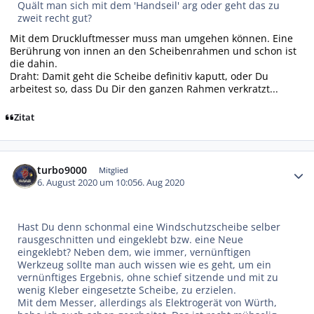
Quält man sich mit dem 'Handseil' arg oder geht das zu
zweit recht gut?
Mit dem Druckluftmesser muss man umgehen können. Eine
Berührung von innen an den Scheibenrahmen und schon ist
die dahin.
Draht: Damit geht die Scheibe definitiv kaputt, oder Du
arbeitest so, dass Du Dir den ganzen Rahmen verkratzt...
Zitat
Autor-Statistiken
turbo9000
Mitglied
6. August 2020 um 10:05
6. Aug 2020
Hast Du denn schonmal eine Windschutzscheibe selber
rausgeschnitten und eingeklebt bzw. eine Neue
eingeklebt? Neben dem, wie immer, vernünftigen
Werkzeug sollte man auch wissen wie es geht, um ein
vernünftiges Ergebnis, ohne schief sitzende und mit zu
wenig Kleber eingesetzte Scheibe, zu erzielen.
Mit dem Messer, allerdings als Elektrogerät von Würth,