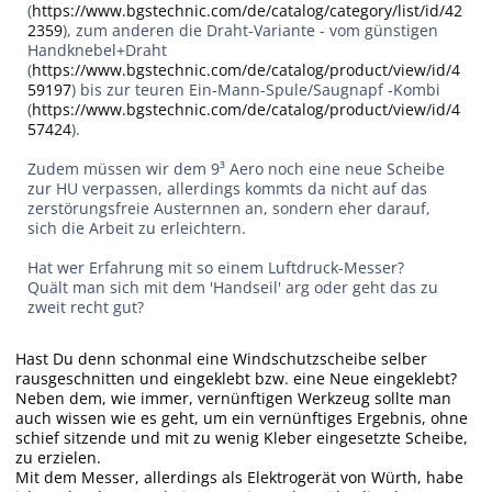
(
https://www.bgstechnic.com/de/catalog/category/list/id/42
2359
), zum anderen die Draht-Variante - vom günstigen
Handknebel+Draht
(
https://www.bgstechnic.com/de/catalog/product/view/id/4
59197
) bis zur teuren Ein-Mann-Spule/Saugnapf -Kombi
(
https://www.bgstechnic.com/de/catalog/product/view/id/4
57424
).
Zudem müssen wir dem 9³ Aero noch eine neue Scheibe
zur HU verpassen, allerdings kommts da nicht auf das
zerstörungsfreie Austernnen an, sondern eher darauf,
sich die Arbeit zu erleichtern.
Hat wer Erfahrung mit so einem Luftdruck-Messer?
Quält man sich mit dem 'Handseil' arg oder geht das zu
zweit recht gut?
Hast Du denn schonmal eine Windschutzscheibe selber
rausgeschnitten und eingeklebt bzw. eine Neue eingeklebt?
Neben dem, wie immer, vernünftigen Werkzeug sollte man
auch wissen wie es geht, um ein vernünftiges Ergebnis, ohne
schief sitzende und mit zu wenig Kleber eingesetzte Scheibe,
zu erzielen.
Mit dem Messer, allerdings als Elektrogerät von Würth, habe