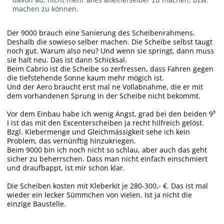
machen zu können.
Der 9000 brauch eine Sanierung des Scheibenrahmens.
Deshalb die sowieso selber machen. Die Scheibe selbst taugt
noch gut. Warum also neu? Und wenn sie springt, dann muss
sie halt neu. Das ist dann Schicksal.
Beim Cabrio ist die Scheibe so zerfressen, dass Fahren gegen
die tiefstehende Sonne kaum mehr mögich ist.
Und der Aero braucht erst mal ne Vollabnahme, die er mit
dem vorhandenen Sprung in der Scheibe nicht bekommt.
Vor dem Einbau habe ich wenig Angst, grad bei den beiden 9³
I ist das mit den Excenterscheiben ja recht hilfreich gelöst.
Bzgl. Klebermenge und Gleichmässigkeit sehe ich kein
Problem, das vernünftig hinzukriegen.
Beim 9000 bin ich noch nicht so schlau, aber auch das geht
sicher zu beherrschen. Dass man nicht einfach einschmiert
und draufbappt, ist mir schon klar.
Die Scheiben kosten mit Kleberkit je 280-300,- €. Das ist mal
wieder ein lecker Sümmchen von vielen. Ist ja nicht die
einzige Baustelle.