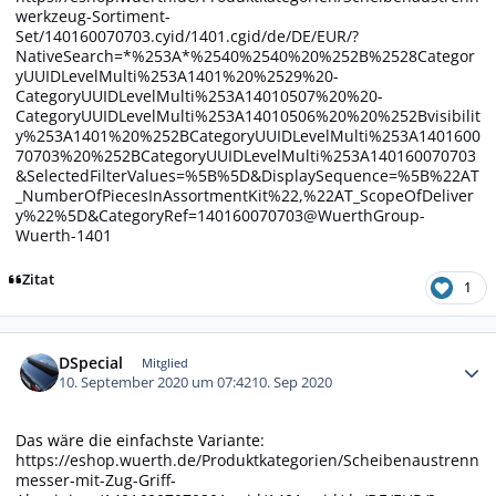
werkzeug-Sortiment-
Set/140160070703.cyid/1401.cgid/de/DE/EUR/?
NativeSearch=*%253A*%2540%2540%20%252B%2528Categor
yUUIDLevelMulti%253A1401%20%2529%20-
CategoryUUIDLevelMulti%253A14010507%20%20-
CategoryUUIDLevelMulti%253A14010506%20%20%252Bvisibilit
y%253A1401%20%252BCategoryUUIDLevelMulti%253A1401600
70703%20%252BCategoryUUIDLevelMulti%253A140160070703
&SelectedFilterValues=%5B%5D&DisplaySequence=%5B%22AT
_NumberOfPiecesInAssortmentKit%22,%22AT_ScopeOfDeliver
y%22%5D&CategoryRef=140160070703@WuerthGroup-
Wuerth-1401
Zitat
1
Autor-Statistiken
DSpecial
Mitglied
10. September 2020 um 07:42
10. Sep 2020
Das wäre die einfachste Variante:
https://eshop.wuerth.de/Produktkategorien/Scheibenaustrenn
messer-mit-Zug-Griff-