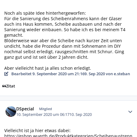
Noch als späte Idee hinterhergeworfen:
Für die Sanierung des Scheibenrahmens kann der Glaser
auch ins Haus kommen, Scheibe ausbauen und nach der
Sanierung wieder einbauen. So habe ich es bei meinem T4
gemacht.
Blöderweise war aber die Scheibe nach kurzer Zeit unten
undicht, habe die Prozedur dann mit Sohnemann im DIY
nochmal selbst erledigt, rausgeschnitten mit Schnur. Ging
ganz gut und ist seit über 2 Jahren dicht.
Aber vielleicht hast ja alles schon erledigt.
Bearbeitet
9. September 2020 um 21:16
9. Sep 2020
von e.steban
Zitat
Autor-Statistiken
DSpecial
Mitglied
10. September 2020 um 06:17
10. Sep 2020
Vielleicht ist ja hier etwas dabei:
https://eshop.wuerth.de/Produktkategorien/Scheibenaustrenn