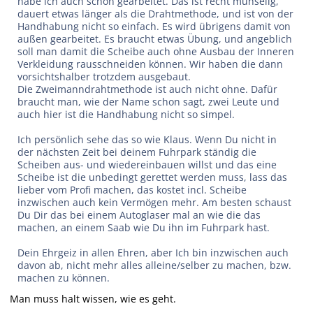
habe ich auch schon gearbeitet. Das ist recht mühselig,
dauert etwas länger als die Drahtmethode, und ist von der
Handhabung nicht so einfach. Es wird übrigens damit von
außen gearbeitet. Es braucht etwas Übung, und angeblich
soll man damit die Scheibe auch ohne Ausbau der Inneren
Verkleidung rausschneiden können. Wir haben die dann
vorsichtshalber trotzdem ausgebaut.
Die Zweimanndrahtmethode ist auch nicht ohne. Dafür
braucht man, wie der Name schon sagt, zwei Leute und
auch hier ist die Handhabung nicht so simpel.
Ich persönlich sehe das so wie Klaus. Wenn Du nicht in
der nächsten Zeit bei deinem Fuhrpark ständig die
Scheiben aus- und wiedereinbauen willst und das eine
Scheibe ist die unbedingt gerettet werden muss, lass das
lieber vom Profi machen, das kostet incl. Scheibe
inzwischen auch kein Vermögen mehr. Am besten schaust
Du Dir das bei einem Autoglaser mal an wie die das
machen, an einem Saab wie Du ihn im Fuhrpark hast.
Dein Ehrgeiz in allen Ehren, aber Ich bin inzwischen auch
davon ab, nicht mehr alles alleine/selber zu machen, bzw.
machen zu können.
Man muss halt wissen, wie es geht.