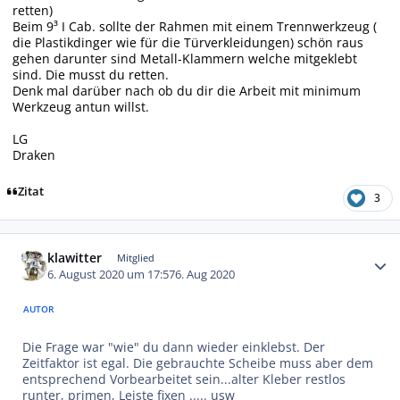
retten)
Beim 9³ I Cab. sollte der Rahmen mit einem Trennwerkzeug (
die Plastikdinger wie für die Türverkleidungen) schön raus
gehen darunter sind Metall-Klammern welche mitgeklebt
sind. Die musst du retten.
Denk mal darüber nach ob du dir die Arbeit mit minimum
Werkzeug antun willst.
LG
Draken
Zitat
3
Autor-Statistiken
klawitter
Mitglied
6. August 2020 um 17:57
6. Aug 2020
AUTOR
Die Frage war "wie" du dann wieder einklebst. Der
Zeitfaktor ist egal. Die gebrauchte Scheibe muss aber dem
entsprechend Vorbearbeitet sein...alter Kleber restlos
runter, primen, Leiste fixen ..... usw