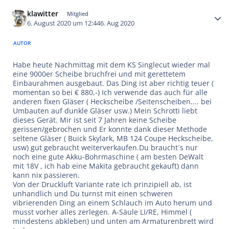
Autor-Statistiken
klawitter
Mitglied
6. August 2020 um 12:44
6. Aug 2020
AUTOR
Habe heute Nachmittag mit dem KS Singlecut wieder mal
eine 9000er Scheibe bruchfrei und mit gerettetem
Einbaurahmen ausgebaut. Das Ding ist aber richtig teuer (
momentan so bei € 880,-) Ich verwende das auch für alle
anderen fixen Gläser ( Heckscheibe /Seitenscheiben.... bei
Umbauten auf dunkle Gläser usw.) Mein Schrotti liebt
dieses Gerät. Mir ist seit 7 Jahren keine Scheibe
gerissen/gebrochen und Er konnte dank dieser Methode
seltene Gläser ( Buick Skylark, MB 124 Coupe Heckscheibe,
usw) gut gebraucht weiterverkaufen.Du braucht´s nur
noch eine gute Akku-Bohrmaschine ( am besten DeWalt
mit 18V , ich hab eine Makita gebraucht gekauft) dann
kann nix passieren.
Von der Druckluft Variante rate ich prinzipiell ab, ist
unhandlich und Du turnst mit einen schweren
vibrierenden Ding an einem Schlauch im Auto herum und
musst vorher alles zerlegen. A-Säule LI/RE, Himmel (
mindestens abkleben) und unten am Armaturenbrett wird