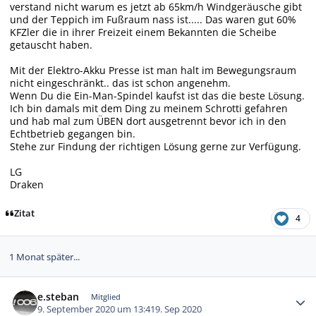
verstand nicht warum es jetzt ab 65km/h Windgeräusche gibt
und der Teppich im Fußraum nass ist..... Das waren gut 60%
KFZler die in ihrer Freizeit einem Bekannten die Scheibe
getauscht haben.
Mit der Elektro-Akku Presse ist man halt im Bewegungsraum
nicht eingeschränkt.. das ist schon angenehm.
Wenn Du die Ein-Man-Spindel kaufst ist das die beste Lösung.
Ich bin damals mit dem Ding zu meinem Schrotti gefahren
und hab mal zum ÜBEN dort ausgetrennt bevor ich in den
Echtbetrieb gegangen bin.
Stehe zur Findung der richtigen Lösung gerne zur Verfügung.
LG
Draken
Zitat
4
1 Monat später...
Autor-Statistiken
e.steban
Mitglied
9. September 2020 um 13:41
9. Sep 2020