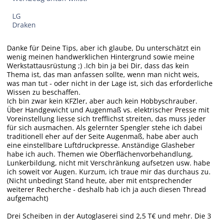
LG
Draken
Danke für Deine Tips, aber ich glaube, Du unterschätzt ein
wenig meinen handwerklichen Hintergrund sowie meine
Werkstattausrüstung ;) .Ich bin ja bei Dir, dass das kein
Thema ist, das man anfassen sollte, wenn man nicht weis,
was man tut - oder nicht in der Lage ist, sich das erforderliche
Wissen zu beschaffen.
Ich bin zwar kein KFZler, aber auch kein Hobbyschrauber.
Über Handgewicht und Augenmaß vs. elektrischer Presse mit
Voreinstellung liesse sich trefflichst streiten, das muss jeder
für sich ausmachen. Als gelernter Spengler stehe ich dabei
traditionell eher auf der Seite Augenmaß, habe aber auch
eine einstellbare Luftdruckpresse. Anständige Glasheber
habe ich auch. Themen wie Oberflächenvorbehandlung,
Lunkerbildung, nicht mit Verschränkung aufsetzen usw. habe
ich soweit vor Augen. Kurzum, ich traue mir das durchaus zu.
(Nicht unbedingt Stand heute, aber mit entsprechender
weiterer Recherche - deshalb hab ich ja auch diesen Thread
aufgemacht)
Drei Scheiben in der Autoglaserei sind 2,5 T€ und mehr. Die 3