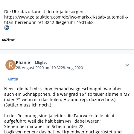
Die Uhr dazu kannst du dir ja besorgen:
https://www.zeitauktion.com/de/iwc-mark-xii-saab-automatik-
titan-herrenuhr-ref-3242-fliegeruhr-1901568
Zitat
Autor-Statistiken
Rhanie
Mitglied
28. August 2020 um 10:32
28. Aug 2020
AUTOR
Neee, die hat mir schon jemand weggeschnappt, war aber
auch ein Schnäppchen, die war grad 16* so teuer als mein MY
(oder 7* wenn ich das holen, HU und rep. dazurechne.)
(Sattler muss ich noch.)
In der Rechnung sind ja leider die Fahrwerksteile nicht
aufgeführt, weil die halt beim MY "dabei waren"
Stehen bei mir aber im Schein unter 22.
Logik von denen: das hat mal irgendwer nachgerüstet und