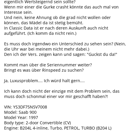
eigentlich Wertsteigernd sein sollte?
Wenn mir einer die Gurke crasht könnte das auch mal von
Interesse sein.
Und nein, keine Ahnung ob die grad nicht wollen oder
können, das Mädel da ist stetig bemüht.
In Classic Data ist er nach deren Auskunft auch nicht
aufgeführt. (Ich komm da nicht rein.)
Es muss doch irgendwo ein Unterschied zu sehen sein? (Nein,
die Uhr war bei meinem nicht mehr dabei.)
Den ich der Vers. zeigen kann und sagen: "Guckst du da!"
Kommt man über die Seriennummer weiter?
Bringt es was über Rinspeed zu suchen?
Ja, Luxusproblem.... Ich würd halt gern....
Ich kann doch nicht der einzige mit dem Problem sein, das
muss doch schonmal einer vor mir geschafft haben?!
VIN: YS3DF75N5V7008
Model: Saab 900
Model Year: 1997
Body type: 2-door Convertible (CV)
Engine: B204L 4-inline, Turbo, PETROL, TURBO (B204 L)