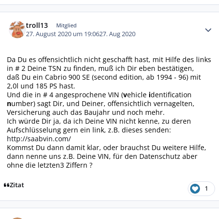
Autor-Statistiken
troll13
Mitglied
27. August 2020 um 19:06
27. Aug 2020
Da Du es offensichtlich nicht geschafft hast, mit Hilfe des links
in # 2 Deine TSN zu finden, muß ich Dir eben bestätigen,
daß Du ein Cabrio 900 SE (second edition, ab 1994 - 96) mit
2,0l und 185 PS hast.
Und die in # 4 angesprochene VIN (
v
ehicle
i
dentification
n
umber) sagt Dir, und Deiner, offensichtlich vernagelten,
Versicherung auch das Baujahr und noch mehr.
Ich würde Dir ja, da ich Deine VIN nicht kenne, zu deren
Aufschlüsselung gern ein link, z.B. dieses senden:
http://saabvin.com/
Kommst Du dann damit klar, oder brauchst Du weitere Hilfe,
dann nenne uns z.B. Deine VIN, für den Datenschutz aber
ohne die letzten3 Ziffern ?
Zitat
1
Autor-Statistiken