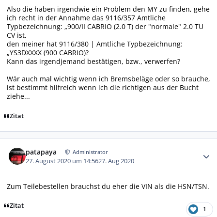
Also die haben irgendwie ein Problem den MY zu finden, gehe
ich recht in der Annahme das 9116/357 Amtliche
Typbezeichnung: „900/II CABRIO (2.0 T) der "normale" 2.0 TU
CV ist,
den meiner hat 9116/380 | Amtliche Typbezeichnung:
„YS3DXXXX (900 CABRIO)?
Kann das irgendjemand bestätigen, bzw., verwerfen?
Wär auch mal wichtig wenn ich Bremsbeläge oder so brauche,
ist bestimmt hilfreich wenn ich die richtigen aus der Bucht
ziehe...
Zitat
Autor-Statistiken
patapaya
Administrator
27. August 2020 um 14:56
27. Aug 2020
Zum Teilebestellen brauchst du eher die VIN als die HSN/TSN.
Zitat
1