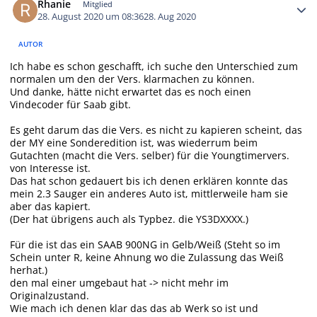
Rhanie
Mitglied
28. August 2020 um 08:36
28. Aug 2020
AUTOR
Ich habe es schon geschafft, ich suche den Unterschied zum
normalen um den der Vers. klarmachen zu können.
Und danke, hätte nicht erwartet das es noch einen
Vindecoder für Saab gibt.
Es geht darum das die Vers. es nicht zu kapieren scheint, das
der MY eine Sonderedition ist, was wiederrum beim
Gutachten (macht die Vers. selber) für die Youngtimervers.
von Interesse ist.
Das hat schon gedauert bis ich denen erklären konnte das
mein 2.3 Sauger ein anderes Auto ist, mittlerweile ham sie
aber das kapiert.
(Der hat übrigens auch als Typbez. die YS3DXXXX.)
Für die ist das ein SAAB 900NG in Gelb/Weiß (Steht so im
Schein unter R, keine Ahnung wo die Zulassung das Weiß
herhat.)
den mal einer umgebaut hat -> nicht mehr im
Originalzustand.
Wie mach ich denen klar das das ab Werk so ist und