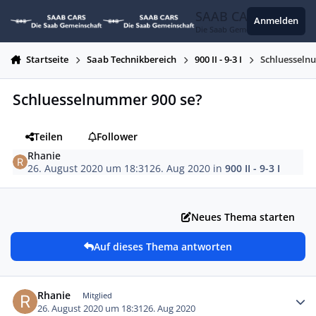
Zum Inhalt springen
SAAB CARS
Anmelden
Die Saab Gemeinschaft
Startseite
Saab Technikbereich
900 II - 9-3 I
Schluesseln
Schluesselnummer 900 se?
Teilen
Follower
Rhanie
26. August 2020 um 18:31
26. Aug 2020
in
900 II - 9-3 I
Neues Thema starten
Auf dieses Thema antworten
Autor-Statistiken
Rhanie
Mitglied
26. August 2020 um 18:31
26. Aug 2020