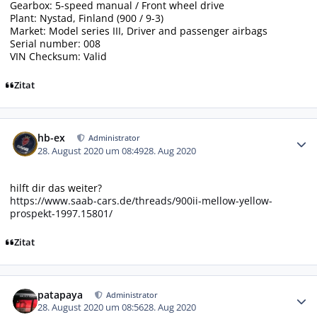
Gearbox: 5-speed manual / Front wheel drive
Plant: Nystad, Finland (900 / 9-3)
Market: Model series III, Driver and passenger airbags
Serial number: 008
VIN Checksum: Valid
Zitat
Autor-Statistiken
hb-ex
Administrator
28. August 2020 um 08:49
28. Aug 2020
hilft dir das weiter?
https://www.saab-cars.de/threads/900ii-mellow-yellow-
prospekt-1997.15801/
Zitat
Autor-Statistiken
patapaya
Administrator
28. August 2020 um 08:56
28. Aug 2020