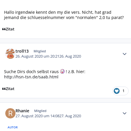
Hallo irgendwie kennt den my die vers. Nicht, hat grad
jemand die schluesselnummer vom "normalen" 2,0 tu parat?
Zitat
Autor-Statistiken
troll13
Mitglied
26. August 2020 um 20:21
26. Aug 2020
Suche Dirs doch selbst raus
! z.B. hier:
http://hsn-tsn.de/saab.html
Zitat
1
Autor-Statistiken
Rhanie
Mitglied
27. August 2020 um 14:08
27. Aug 2020
AUTOR