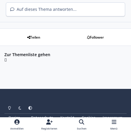
Auf dieses Thema antworten...
Teilen
Follower
Zur Themenliste gehen
Heller Modus
Dunkler Modus
Systemeinstellung
Design
Datenschutz
Kontakt
Cookies
Impressum
© Copyright 2025 - SAABoteure e. V.
Powered by
Invision Community
Anmelden
Registrieren
Suchen
Menü