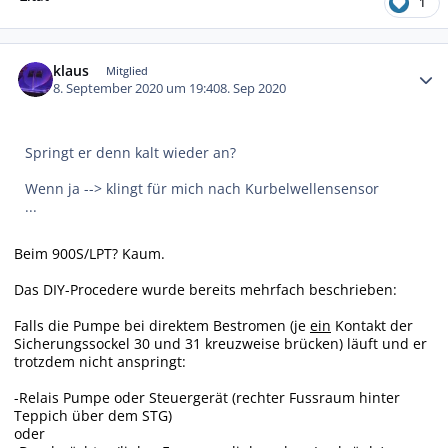
1
Autor-Statistiken
klaus
Mitglied
8. September 2020 um 19:40
8. Sep 2020
Springt er denn kalt wieder an?
Wenn ja --> klingt für mich nach Kurbelwellensensor
...
Beim 900S/LPT? Kaum.
Das DIY-Procedere wurde bereits mehrfach beschrieben:
Falls die Pumpe bei direktem Bestromen (je
ein
Kontakt der
Sicherungssockel 30 und 31 kreuzweise brücken) läuft und er
trotzdem nicht anspringt:
-Relais Pumpe oder Steuergerät (rechter Fussraum hinter
Teppich über dem STG)
oder