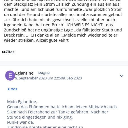
dem Steckplatz kein Strom ..als ich Zündung ein aus ein aus
machte ..und am Schlüßel rumfummelte ..war plötzlich Strom
da und der Freund startete..alles nochmal zusammen gebaut
..er fährt.ich habe nichts gewechselt ..vielleicht aber auch
irgendein Kabel hat nen Bruch ..ICH WEIS ES NICHT...das
Zündschloß hat ne ungünstige Lage ..da fällt jeder Staub und
Dreck rein. .. ICH danke allen ...Melde mich wieder sollte er
wieder streiken. Allzeit gute Fahrt
Zitat
Autor-Statistiken
Eglantine
Mitglied
9. September 2020 um 22:50
9. Sep 2020
AUTOR
Moin Eglantine,
Genau das Phänomen hatte ich am letzen Mittwoch auch.
5 km nach Feierabend zur Tanke gefahren. Nach ner
Stunde eingestiegen und nix ging.
Funke war da.
Zündspule drehte aber er ging nicht an.