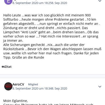
8. September 2020 um 18:25
8. Sep 2020
Hallo Leute ...was war ich soo glücklich mit meinem 900
Softturbo ...heute morgen ohne Probleme gestartet ..10 km
gefahren abgestellt.. ...nun springt er einfach nicht mehr an .
Zündung ein er dreht und dreht ..nichts passiert. Das
Lämpchen "Anti Lock" geht an ..beim drehen lassen...Ob das
vorher schon so war ...? Hat mich nie Interessiert ..er sprang
ja immer an.
Alle Sicherungen gecheckt ..nix...auch die unter der
Rücksitzbank ...Bevor ich den Wagen abschleppen lassen muß
usw..wollte ich vorher hier mal nach fragen. Danke für jeden
Tipp. Grüße an die Runde
Zitat
Autor-Statistiken
AeroCV
Mitglied
8. September 2020 um 18:34
8. Sep 2020
Moin Eglantine,
Genau das Phänomen hatte ich am letzen Mittwoch auch.