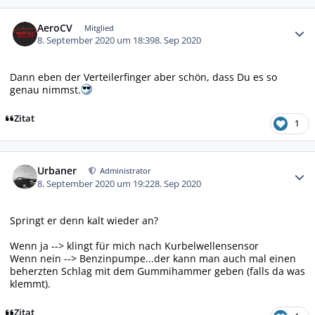
Autor-Statistiken
AeroCV
Mitglied
8. September 2020 um 18:39
8. Sep 2020
Dann eben der Verteilerfinger aber schön, dass Du es so
genau nimmst.
Zitat
1
Autor-Statistiken
Urbaner
Administrator
8. September 2020 um 19:22
8. Sep 2020
Springt er denn kalt wieder an?
Wenn ja --> klingt für mich nach Kurbelwellensensor
Wenn nein --> Benzinpumpe...der kann man auch mal einen
beherzten Schlag mit dem Gummihammer geben (falls da was
klemmt).
Zitat