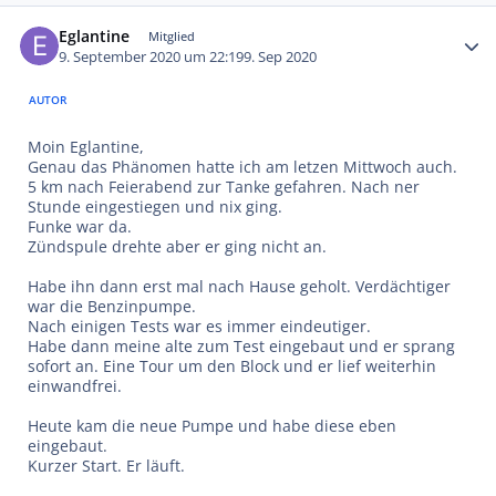
Autor-Statistiken
Eglantine
Mitglied
9. September 2020 um 22:19
9. Sep 2020
AUTOR
Moin Eglantine,
Genau das Phänomen hatte ich am letzen Mittwoch auch.
5 km nach Feierabend zur Tanke gefahren. Nach ner
Stunde eingestiegen und nix ging.
Funke war da.
Zündspule drehte aber er ging nicht an.
Habe ihn dann erst mal nach Hause geholt. Verdächtiger
war die Benzinpumpe.
Nach einigen Tests war es immer eindeutiger.
Habe dann meine alte zum Test eingebaut und er sprang
sofort an. Eine Tour um den Block und er lief weiterhin
einwandfrei.
Heute kam die neue Pumpe und habe diese eben
eingebaut.
Kurzer Start. Er läuft.