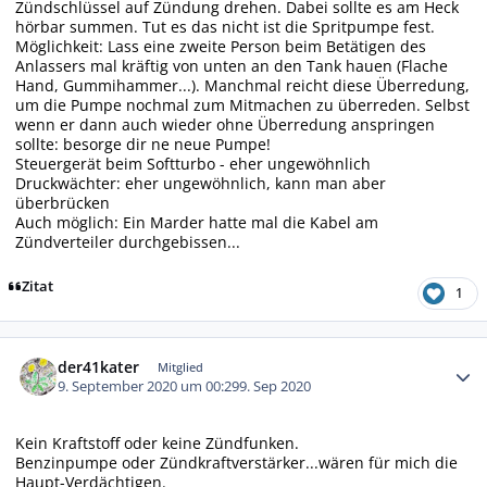
Zündschlüssel auf Zündung drehen. Dabei sollte es am Heck
hörbar summen. Tut es das nicht ist die Spritpumpe fest.
Möglichkeit: Lass eine zweite Person beim Betätigen des
Anlassers mal kräftig von unten an den Tank hauen (Flache
Hand, Gummihammer...). Manchmal reicht diese Überredung,
um die Pumpe nochmal zum Mitmachen zu überreden. Selbst
wenn er dann auch wieder ohne Überredung anspringen
sollte: besorge dir ne neue Pumpe!
Steuergerät beim Softturbo - eher ungewöhnlich
Druckwächter: eher ungewöhnlich, kann man aber
überbrücken
Auch möglich: Ein Marder hatte mal die Kabel am
Zündverteiler durchgebissen...
Zitat
1
Autor-Statistiken
der41kater
Mitglied
9. September 2020 um 00:29
9. Sep 2020
Kein Kraftstoff oder keine Zündfunken.
Benzinpumpe oder Zündkraftverstärker...wären für mich die
Haupt-Verdächtigen.