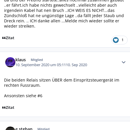
..er fährt.ich habe nichts gewechselt ..vielleicht aber auch
irgendein Kabel hat nen Bruch ..ICH WEIS ES NICHT...das
Zündschloß hat ne ungünstige Lage ..da fällt jeder Staub und
Dreck rein. .. ICH danke allen ...Melde mich wieder sollte er
wieder streiken.
Zitat
1
Autor-Statistiken
klaus
Mitglied
10. September 2020 um 05:11
10. Sep 2020
Die beiden Relais sitzen ÜBER dem Einspritzsteuergerät im
rechten Fussraum.
Ansonsten siehe #6
Zitat
Autor-Statistiken
e.steban
Mitglied