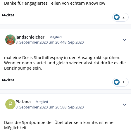
Danke für engagiertes Teilen von echtem KnowHow
Zitat
2
Autor-Statistiken
landschleicher
Mitglied
8. September 2020 um 20:44
8. Sep 2020
mal eine Dosis Starthilfespray in den Ansaugtrakt sprühen.
Wenn er dann startet und gleich wieder abstirbt dürfte es die
Benzinpumpe sein.
Zitat
1
Autor-Statistiken
Platana
Mitglied
8. September 2020 um 20:58
8. Sep 2020
Dass die Spritpumpe der Übeltäter sein könnte, ist eine
Möglichkeit.