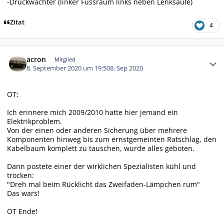
-Druckwächter (linker Fussraum links neben Lenksäule)
Zitat
4
Autor-Statistiken
acron
Mitglied
8. September 2020 um 19:50
8. Sep 2020
OT:
Ich erinnere mich 2009/2010 hatte hier jemand ein
Elektrikproblem.
Von der einen oder anderen Sicherung über mehrere
Komponenten hinweg bis zum ernstgemeinten Ratschlag, den
Kabelbaum komplett zu tauschen, wurde alles geboten.
Dann postete einer der wirklichen Spezialisten kühl und
trocken:
"Dreh mal beim Rücklicht das Zweifaden-Lämpchen rum"
Das wars!
OT Ende!