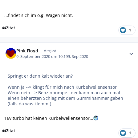
...findet sich im o.g. Wagen nicht.
Zitat
1
Autor-Statistiken
Pink Floyd
Mitglied
9. September 2020 um 10:19
9. Sep 2020
Springt er denn kalt wieder an?
Wenn ja --> klingt für mich nach Kurbelwellensensor
Wenn nein --> Benzinpumpe...der kann man auch mal
einen beherzten Schlag mit dem Gummihammer geben
(falls da was klemmt).
16v turbo hat keinen Kurbelwellensensor...
Zitat
1