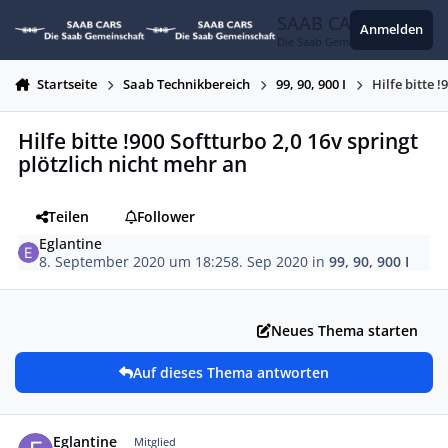
Zum Inhalt springen
SAAB CARS
Anmelden
Die Saab Gemeinschaft
Startseite
Saab Technikbereich
99, 90, 900 I
Hilfe bitte 
Hilfe bitte !900 Softturbo 2,0 16v springt
plötzlich nicht mehr an
Teilen
Follower
Eglantine
8. September 2020 um 18:25
8. Sep 2020
in
99, 90, 900 I
Neues Thema starten
Auf dieses Thema antworten
Autor-Statistiken
Eglantine
Mitglied