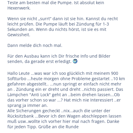
Teste am besten mal die Pumpe. Ist absolut kein
Hexenwerk.
Wenn sie nicht „surrt“ dann ist sie hin. Kannst du recht
leicht prüfen. Die Pumpe läuft bei Zündung für 1-3
Sekunden an. Wenn du nichts hörst, ist sie es mit
Gewissheit.
Dann melde dich noch mal.
Für den Ausbau kann ich Dir frische Info und Bilder
senden, da gerade erst erledigt.
Hallo Leute ...was war ich soo glücklich mit meinem 900
Softturbo ...heute morgen ohne Probleme gestartet ..10 km
gefahren abgestellt.. ...nun springt er einfach nicht mehr
an . Zündung ein er dreht und dreht ..nichts passiert. Das
Lämpchen "Anti Lock" geht an ..beim drehen lassen...Ob
das vorher schon so war ...? Hat mich nie Interessiert ..er
sprang ja immer an.
Alle Sicherungen gecheckt ..nix...auch die unter der
Rücksitzbank ...Bevor ich den Wagen abschleppen lassen
muß usw..wollte ich vorher hier mal nach fragen. Danke
für jeden Tipp. Grüße an die Runde