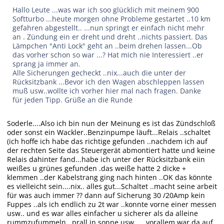
Hallo Leute ...was war ich soo glücklich mit meinem 900
Softturbo ...heute morgen ohne Probleme gestartet ..10 km
gefahren abgestellt.. ...nun springt er einfach nicht mehr
an . Zündung ein er dreht und dreht ..nichts passiert. Das
Lämpchen "Anti Lock" geht an ..beim drehen lassen...Ob
das vorher schon so war ...? Hat mich nie Interessiert ..er
sprang ja immer an.
Alle Sicherungen gecheckt ..nix...auch die unter der
Rücksitzbank ...Bevor ich den Wagen abschleppen lassen
muß usw..wollte ich vorher hier mal nach fragen. Danke
für jeden Tipp. Grüße an die Runde
Soderle....Also ich bin nun der Meinung es ist das Zündschloß
oder sonst ein Wackler..Benzinpumpe läuft...Relais ..schaltet
(ich hoffe ich habe das richtige gefunden ..nachdem ich auf
der rechten Seite das Steuergerät abmontiert hatte und keine
Relais dahinter fand...habe ich unter der Rücksitzbank eiin
weißes u grünes gefunden .das weiße hatte 2 dicke +
klemmen ..der Kabelstrang ging nach hinten ..OK das könnte
es vielleicht sein....nix.. alles gut...Schaltet ..macht seine arbeit
für was auch immer ?? dann auf Sicherung 30 /20Amp kein
Fuppes ..als ich endlich zu 2t war ..konnte vorne einer messen
usw.. und es war alles einfacher u sicherer als da alleine
rummzufummeln ..prall in sonne usw......vorallem war da auf