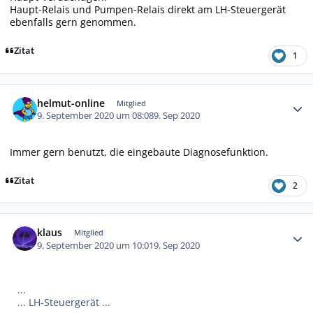
Haupt-Relais und Pumpen-Relais direkt am LH-Steuergerät
ebenfalls gern genommen.
Zitat
1
Autor-Statistiken
helmut-online
Mitglied
9. September 2020 um 08:08
9. Sep 2020
Immer gern benutzt, die eingebaute Diagnosefunktion.
Zitat
2
Autor-Statistiken
klaus
Mitglied
9. September 2020 um 10:01
9. Sep 2020
...
... LH-Steuergerät ...