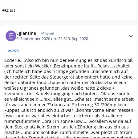
Zitat
Autor-Statistiken
Eglantine
Mitglied
9. September 2020 um 22:51
9. Sep 2020
AUTOR
Soderle....Also ich bin nun der Meinung es ist das Zündschloß
oder sonst ein Wackler..Benzinpumpe läuft...Relais ..schaltet
(ich hoffe ich habe das richtige gefunden ..nachdem ich auf
der rechten Seite das Steuergerät abmontiert hatte und keine
Relais dahinter fand...habe ich unter der Rücksitzbank eiin
weißes u grünes gefunden .das weiße hatte 2 dicke +
klemmen ..der Kabelstrang ging nach hinten ..OK das könnte
es vielleicht sein....nix.. alles gut...Schaltet ..macht seine arbeit
für was auch immer ?? dann auf Sicherung 30 /20Amp kein
Fuppes ..als ich endlich zu 2t war ..konnte vorne einer messen
usw.. und es war alles einfacher u sicherer als da alleine
rummzufummeln ..prall in sonne usw......vorallem war da auf
dem Steckplatz kein Strom ..als ich Zündung ein aus ein aus
machte ..und am Schlüßel rumfummelte ..war plötzlich Strom
da und der Freund startete..alles nochmal zusammen gebaut