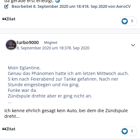
da gerade erst erledigt.
Bearbeitet
8. September 2020 um 18:41
8. Sep 2020
von AeroCV
Zitat
1
Autor-Statistiken
turbo9000
Mitglied
8. September 2020 um 18:37
8. Sep 2020
Moin Eglantine,
Genau das Phänomen hatte ich am letzen Mittwoch auch.
5 km nach Feierabend zur Tanke gefahren. Nach ner
Stunde eingestiegen und nix ging.
Funke war da.
Zündspule drehte aber er ging nicht an.
...
Ich kenne ehrlich gesagt kein Auto, bei dem die Zündspule
dreht...
Zitat
1