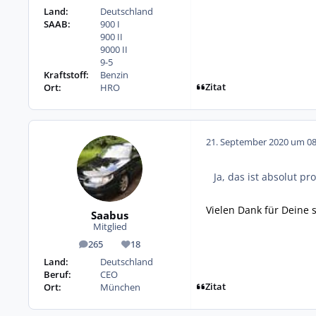
Land:
Deutschland
SAAB:
900 I
900 II
9000 II
9-5
Kraftstoff:
Benzin
Zitat
Ort:
HRO
21. September 2020 um 08
Ja, das ist absolut p
Vielen Dank für Deine 
Saabus
Mitglied
265
18
Beiträge
Reputation
Land:
Deutschland
Beruf:
CEO
Zitat
Ort:
München