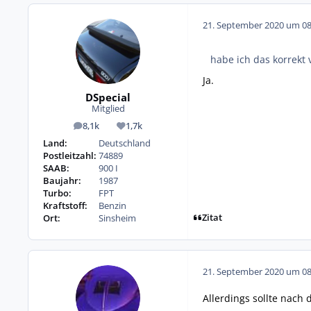
21. September 2020 um 08
habe ich das korrekt
Ja.
DSpecial
Mitglied
8,1k
1,7k
Beiträge
Reputation
Land:
Deutschland
Postleitzahl:
74889
SAAB:
900 I
Baujahr:
1987
Turbo:
FPT
Kraftstoff:
Benzin
Zitat
Ort:
Sinsheim
21. September 2020 um 08
Allerdings sollte nach