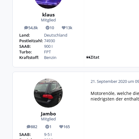
klaus
Mitglied
54,8k
10
13k
Beiträge
Lösungen
Reputation
Land:
Deutschland
Postleitzahl:
74930
SAAB:
900 I
Turbo:
FPT
Zitat
Kraftstoff:
Benzin
21. September 2020 um 09
Motorenöle, welche die
niedrigsten der enthal
Jambo
Mitglied
882
1
165
Beiträge
Lösungen
Reputation
SAAB:
9-5 I