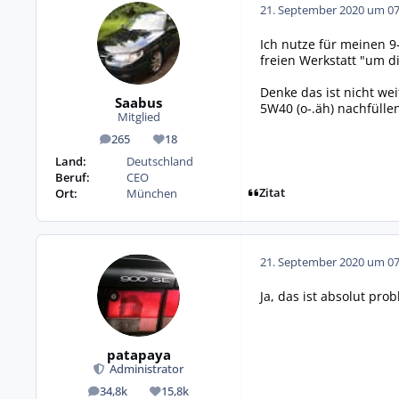
21. September 2020 um 07
Ich nutze für meinen 9
freien Werkstatt "um d
Denke das ist nicht we
Saabus
5W40 (o-.äh) nachfüll
Mitglied
265
18
Beiträge
Reputation
Land:
Deutschland
Beruf:
CEO
Zitat
Ort:
München
21. September 2020 um 07
Ja, das ist absolut pro
patapaya
Administrator
34,8k
15,8k
Beiträge
Reputation