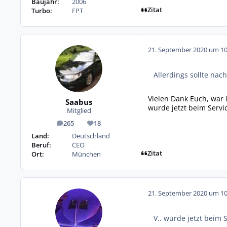
Baujahr:
2006
Zitat
Turbo:
FPT
21. September 2020 um 10
Allerdings sollte na
Vielen Dank Euch, war 
Saabus
wurde jetzt beim Servic
Mitglied
265
18
Beiträge
Reputation
Land:
Deutschland
Beruf:
CEO
Zitat
Ort:
München
21. September 2020 um 10
V.. wurde jetzt beim S