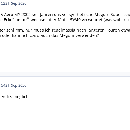
:52
21. Sep 2020
-5 Aero MY 2002 seit Jahren das vollsynthetische Meguin Super Lei
ie Ecke" beim Ölwechsel aber Mobil 5W40 verwendet (was wohl nicht 
iter schlimm, nur muss ich regelmässig nach längeren Touren etw
en oder kann ich dazu auch das Meguin verwenden?
:54
21. Sep 2020
blemlos möglich.