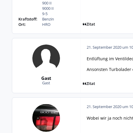
900 II
9000 II
9-5
Kraftstoff:
Benzin
Zitat
Ort:
HRO
21. September 2020 um 10
Entlüftung im Ventilde
Ansonsten Turbolader 
Gast
Gast
Zitat
21. September 2020 um 10
Wobei wir ja noch nich