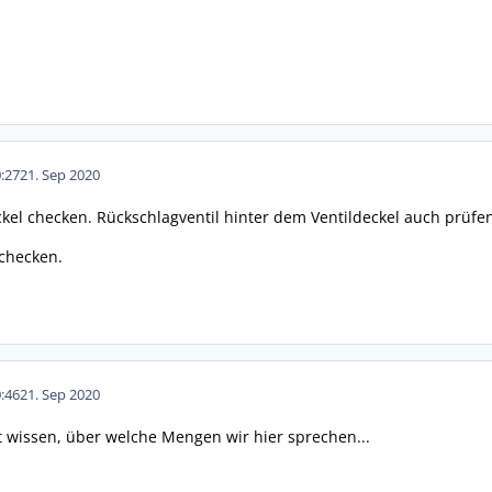
:27
21. Sep 2020
ckel checken. Rückschlagventil hinter dem Ventildeckel auch prüfe
checken.
:46
21. Sep 2020
t wissen, über welche Mengen wir hier sprechen...