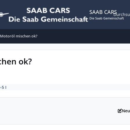
SAAB CARS
Durchs
Die Saab Gemeinschaft
: Motoröl mischen ok?
chen ok?
-5 I
Neu