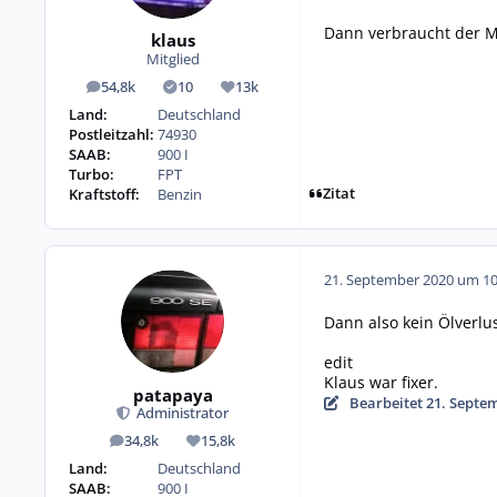
Dann verbraucht der Mo
klaus
Mitglied
54,8k
10
13k
Beiträge
Lösungen
Reputation
Land:
Deutschland
Postleitzahl:
74930
SAAB:
900 I
Turbo:
FPT
Zitat
Kraftstoff:
Benzin
21. September 2020 um 10
Dann also kein Ölverlu
edit
Klaus war fixer.
patapaya
Bearbeitet
21. Septe
Administrator
34,8k
15,8k
Beiträge
Reputation
Land:
Deutschland
SAAB:
900 I