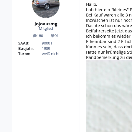
Hallo,
hab hier ein "kleines"
Bei Kauf waren alle 3 n
Inzwischen ist nur noc
Jojoausmg
Dachte schon das wäre
Mitglied
Beifahrerseite jetzt da
Ich bekomm es wieder 
180
91
Beiträge
Reputation
Erkennbar sind 2 Erhöh
SAAB:
9000 I
Kann es sein, dass dort
Baujahr:
1989
Hatte nur krümelige St
Turbo:
weiß nicht
Randbemerkung zu den B