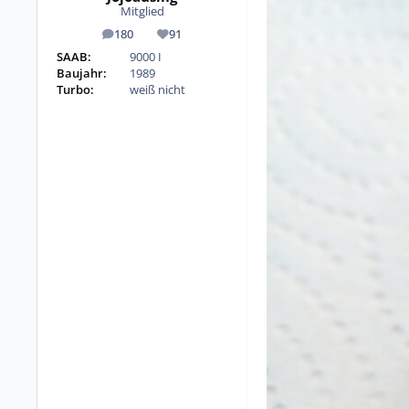
Mitglied
180
91
Beiträge
Reputation
SAAB:
9000 I
Baujahr:
1989
Turbo:
weiß nicht