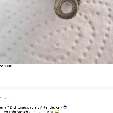
l schaun
Mai 2021
terial? Dichtungspapier, Aktendeckel?
 alten Fahrradschlauch versucht.