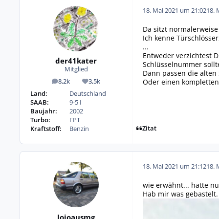
18. Mai 2021 um 21:02
18. 
Da sitzt normalerweise 
Ich kenne Türschlösser
...
Entweder verzichtest D
der41kater
Schlüsselnummer sollte
Mitglied
Dann passen die alten 
Oder einen kompletten
8,2k
3,5k
Beiträge
Reputation
Land:
Deutschland
SAAB:
9-5 I
Baujahr:
2002
Turbo:
FPT
Zitat
Kraftstoff:
Benzin
18. Mai 2021 um 21:12
18. 
wie erwähnt... hatte n
Hab mir was gebastelt.
Jojoausmg