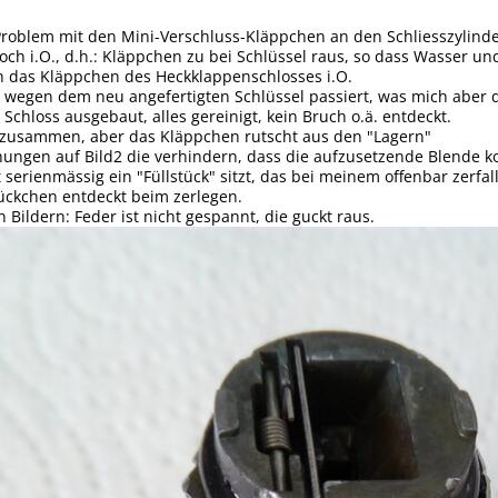
 Problem mit den Mini-Verschluss-Kläppchen an den Schliesszylinde
och i.O., d.h.: Kläppchen zu bei Schlüssel raus, so dass Wasser und
h das Kläppchen des Heckklappenschlosses i.O.
 wegen dem neu angefertigten Schlüssel passiert, was mich aber 
s Schloss ausgebaut, alles gereinigt, kein Bruch o.ä. entdeckt.
zusammen, aber das Kläppchen rutscht aus den "Lagern"
ungen auf Bild2 die verhindern, dass die aufzusetzende Blende ko
 serienmässig ein "Füllstück" sitzt, das bei meinem offenbar zerfall
ückchen entdeckt beim zerlegen.
ildern: Feder ist nicht gespannt, die guckt raus.