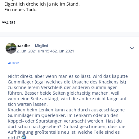
Eigentlich drehe ich ja nie im Stand.
Ein neues Todo.
Zitat
Autor-Statistiken
aazille
Mitglied
2. Juni 2021 um 15:46
2. Jun 2021
AUTOR
Nicht direkt, aber wenn man es so lässt, wird das kaputte
Gummilager (egal welches die Ursache des Knackens ist)
zu schnellerem Verschleiß der anderen Gummilager
führen. Besser beide Seiten gleichzeitig machen, weil
wenn eine Seite anfängt, wird die andere nicht lange auf
sich warten lassen.
Knacken beim Lenken kann auch durch ausgeschlagene
Gummilager im Querlenker, im Lenkarm oder an den
Koppel- oder Spurstangen verursacht werden. Hast du
dort schon nachgesehen? Du hast geschrieben, dass die
Aufhängung größtenteils neu ist, welche Teile sind es
nicht?