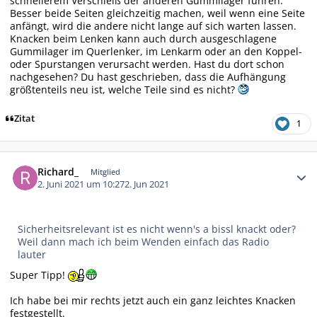
schnellerem Verschleiß der anderen Gummilager führen.
Besser beide Seiten gleichzeitig machen, weil wenn eine Seite
anfängt, wird die andere nicht lange auf sich warten lassen.
Knacken beim Lenken kann auch durch ausgeschlagene
Gummilager im Querlenker, im Lenkarm oder an den Koppel-
oder Spurstangen verursacht werden. Hast du dort schon
nachgesehen? Du hast geschrieben, dass die Aufhängung
größtenteils neu ist, welche Teile sind es nicht?
Zitat
1
Autor-Statistiken
Richard_
Mitglied
2. Juni 2021 um 10:27
2. Jun 2021
Sicherheitsrelevant ist es nicht wenn's a bissl knackt oder?
Weil dann mach ich beim Wenden einfach das Radio
lauter
Super Tipp!
Ich habe bei mir rechts jetzt auch ein ganz leichtes Knacken
festgestellt.