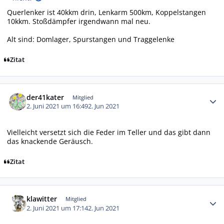
Querlenker ist 40kkm drin, Lenkarm 500km, Koppelstangen
10kkm. Stoßdämpfer irgendwann mal neu.
Alt sind: Domlager, Spurstangen und Traggelenke
Zitat
Autor-Statistiken
der41kater
Mitglied
2. Juni 2021 um 16:49
2. Jun 2021
Vielleicht versetzt sich die Feder im Teller und das gibt dann
das knackende Geräusch.
Zitat
Autor-Statistiken
klawitter
Mitglied
2. Juni 2021 um 17:14
2. Jun 2021