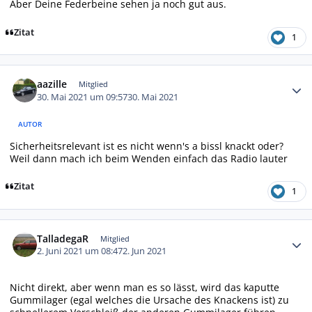
Aber Deine Federbeine sehen ja noch gut aus.
Zitat
1
Autor-Statistiken
aazille
Mitglied
30. Mai 2021 um 09:57
30. Mai 2021
AUTOR
Sicherheitsrelevant ist es nicht wenn's a bissl knackt oder?
Weil dann mach ich beim Wenden einfach das Radio lauter
Zitat
1
Autor-Statistiken
TalladegaR
Mitglied
2. Juni 2021 um 08:47
2. Jun 2021
Nicht direkt, aber wenn man es so lässt, wird das kaputte
Gummilager (egal welches die Ursache des Knackens ist) zu