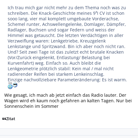
Ich trau mich gar nicht mehr zu dem Thema noch was zu
schreiben. Die Knack-Geschichte meines 9³I CV ist schon
sooo lang, vier mal komplett umgebaute Vorderachse,
Schemel runter, Achswellengelenke, Domlager, Dämpfer,
Radlager, Buchsen und sogar Federn und weiss der
Himmel was getauscht. Die letzten Verdächtigen in aller
Verzweiflung waren: Lenkgetriebe, Kreuzgelenk
Lenkstange und Spritzwand. Bin ich aber noch nicht ran.
Und? Seit zwei Tage ist das zuletzt echt brutale Knacken
(Vor/Zurück eingelenkt, Entlastung/ Belastung bei
Kurvenfahrt) weg. Einfach so. Auch bleibt die
Lenkgeometrie plötzlich stabil: Kein mal / mal nicht
radierender Reifen bei starkem Lenkeinschlag.
Einzige nachvollziebare Parameteränderung: Es ist warm.
Wie gesagt, ich mach ab jetzt einfach das Radio lauter. Der
Wagen wird eh kaum noch gefahren an kalten Tagen. Nur bei
Sonnenschein im Sommer
Zitat