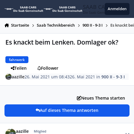
Zum Inhalt springen
SAAB CARS
Anmelden
Die Saab Gemeinschaft
Startseite
Saab Technikbereich
900 II - 9-3 I
Es knackt b
Es knackt beim Lenken. Domlager ok?
fahrwerk
Teilen
Follower
aazille
26. Mai 2021 um 08:43
26. Mai 2021
in
900 II - 9-3 I
Neues Thema starten
Auf dieses Thema antworten
Autor-Statistiken
aazille
Mitglied