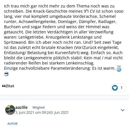
Ich trau mich gar nicht mehr zu dem Thema noch was zu
schreiben. Die Knack-Geschichte meines 9³I CV ist schon sooo
lang, vier mal komplett umgebaute Vorderachse, Schemel
runter, Achswellengelenke, Domlager, Dämpfer, Radlager,
Buchsen und sogar Federn und weiss der Himmel was
getauscht. Die letzten Verdächtigen in aller Verzweiflung
waren: Lenkgetriebe, Kreuzgelenk Lenkstange und
Spritzwand. Bin ich aber noch nicht ran. Und? Seit zwei Tage
ist das zuletzt echt brutale Knacken (Vor/Zurück eingelenkt,
Entlastung/ Belastung bei Kurvenfahrt) weg. Einfach so. Auch
bleibt die Lenkgeometrie plötzlich stabil: Kein mal / mal nicht
radierender Reifen bei starkem Lenkeinschlag.
Einzige nachvollziebare Parameteränderung: Es ist warm.
Zitat
1
Autor-Statistiken
aazille
Mitglied
3. Juni 2021 um 09:24
3. Jun 2021
AUTOR