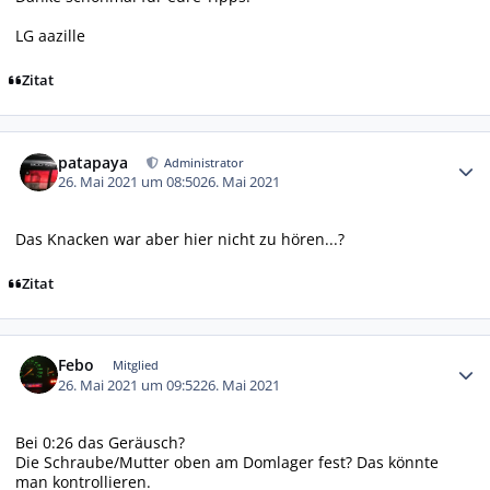
LG aazille
Zitat
Autor-Statistiken
patapaya
Administrator
26. Mai 2021 um 08:50
26. Mai 2021
Das Knacken war aber hier nicht zu hören...?
Zitat
Autor-Statistiken
Febo
Mitglied
26. Mai 2021 um 09:52
26. Mai 2021
Bei 0:26 das Geräusch?
Die Schraube/Mutter oben am Domlager fest? Das könnte
man kontrollieren.