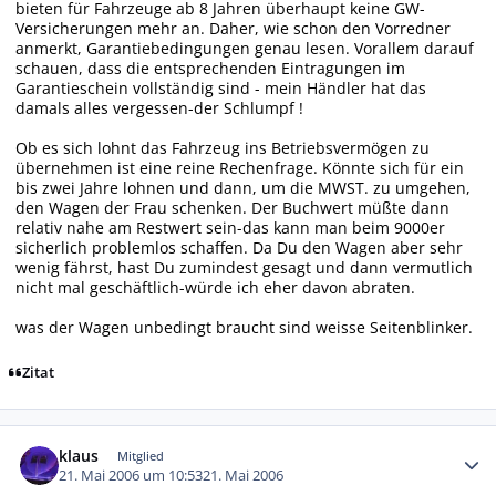
bieten für Fahrzeuge ab 8 Jahren überhaupt keine GW-
Versicherungen mehr an. Daher, wie schon den Vorredner
anmerkt, Garantiebedingungen genau lesen. Vorallem darauf
schauen, dass die entsprechenden Eintragungen im
Garantieschein vollständig sind - mein Händler hat das
damals alles vergessen-der Schlumpf !
Ob es sich lohnt das Fahrzeug ins Betriebsvermögen zu
übernehmen ist eine reine Rechenfrage. Könnte sich für ein
bis zwei Jahre lohnen und dann, um die MWST. zu umgehen,
den Wagen der Frau schenken. Der Buchwert müßte dann
relativ nahe am Restwert sein-das kann man beim 9000er
sicherlich problemlos schaffen. Da Du den Wagen aber sehr
wenig fährst, hast Du zumindest gesagt und dann vermutlich
nicht mal geschäftlich-würde ich eher davon abraten.
was der Wagen unbedingt braucht sind weisse Seitenblinker.
Zitat
Autor-Statistiken
klaus
Mitglied
21. Mai 2006 um 10:53
21. Mai 2006