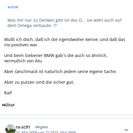
AUTOR
Was mir nur zu Denken gibt ist das O... sie wohl auch auf
dem Omega verbaute. ??
Wußt ich doch, daß ich die irgendwoher kenne; und daß das
nix positives war.
Und beim Siebener BMW gab`s die auch so ähnlich,
vermutlich von Atu.
Aber Geschmack ist natürlich jedem seine eigene Sache.
Aber zu putzen sind die sicher gut.
Ralf
Zitat
Autor-Statistiken
ra-sc91
Mitglied
21. Mai 2006 um 21:25
21. Mai 2006