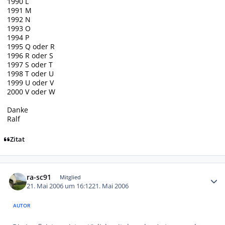
1990 L
1991 M
1992 N
1993 O
1994 P
1995 Q oder R
1996 R oder S
1997 S oder T
1998 T oder U
1999 U oder V
2000 V oder W
Danke
Ralf
Zitat
Autor-Statistiken
ra-sc91
Mitglied
21. Mai 2006 um 16:12
21. Mai 2006
AUTOR