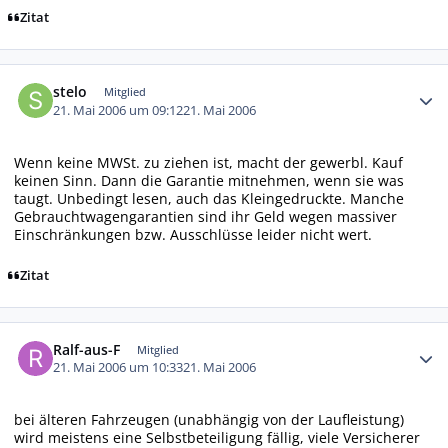
Zitat
Autor-Statistiken
stelo
Mitglied
21. Mai 2006 um 09:12
21. Mai 2006
Wenn keine MWSt. zu ziehen ist, macht der gewerbl. Kauf
keinen Sinn. Dann die Garantie mitnehmen, wenn sie was
taugt. Unbedingt lesen, auch das Kleingedruckte. Manche
Gebrauchtwagengarantien sind ihr Geld wegen massiver
Einschränkungen bzw. Ausschlüsse leider nicht wert.
Zitat
Autor-Statistiken
Ralf-aus-F
Mitglied
21. Mai 2006 um 10:33
21. Mai 2006
bei älteren Fahrzeugen (unabhängig von der Laufleistung)
wird meistens eine Selbstbeteiligung fällig, viele Versicherer