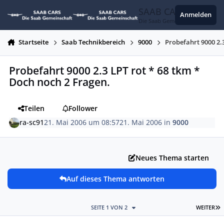
Zum Inhalt springen
SAAB CARS
Anmelden
Die Saab Gemeinschaft
Startseite
Saab Technikbereich
9000
Probefahrt 9000 2.
Probefahrt 9000 2.3 LPT rot * 68 tkm *
Doch noch 2 Fragen.
Teilen
Follower
ra-sc91
21. Mai 2006 um 08:57
21. Mai 2006
in
9000
Neues Thema starten
Auf dieses Thema antworten
L
SEITE 1 VON 2
WEITER
Autor-Statistiken