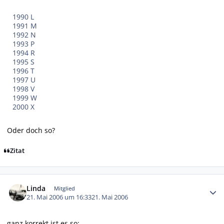
1990 L
1991 M
1992 N
1993 P
1994 R
1995 S
1996 T
1997 U
1998 V
1999 W
2000 X
Oder doch so?
Zitat
Autor-Statistiken
Linda
Mitglied
21. Mai 2006 um 16:33
21. Mai 2006
ganz korrekt ist es so: