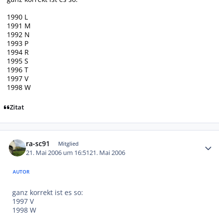
1990 L
1991 M
1992 N
1993 P
1994 R
1995 S
1996 T
1997 V
1998 W
Zitat
Autor-Statistiken
ra-sc91
Mitglied
21. Mai 2006 um 16:51
21. Mai 2006
AUTOR
ganz korrekt ist es so:
1997 V
1998 W