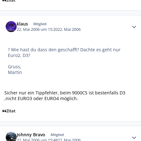
Zitat
Autor-Statistiken
klaus
Mitglied
22. Mai 2006 um 15:20
22. Mai 2006
? Wie hast du dass den geschafft? Dachte es geht nur
Euro2, D3?
Gruss,
Martin
Sicher nur ein Tippfehler, beim 9000CS ist bestenfalls D3
,nicht EURO3 oder EURO4 möglich.
Zitat
Autor-Statistiken
Johnny Bravo
Mitglied
22. Mai 2006 um 15:48
22. Mai 2006