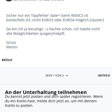
Sicher nur ein Tippfehler' date=' beim 9000CS ist
bestenfalls D3 ,nicht EURO3 oder EURO4 möglich.[/quote']
Da bin ich ja beruhigt. ;-) Dachte schon, ich haette nicht
alle Moeglichkeiten ausgeschoepft.
Gruss
Martin
Zitat
L
SEITE 1 VON 2
WEITER
An der Unterhaltung teilnehmen
Du kannst jetzt posten und dich später registrieren. Wenn
du ein Konto hast,
melde dich jetzt an
, um mit deinem
Konto zu posten.