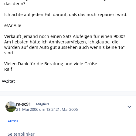
das denn?
Ich achte auf jeden Fall darauf, daß das noch repariert wird.
@AnAlle
Verkauft jemand noch einen Satz Alufelgen für einen 9000?
Am liebsten hätte ich Anniversaryfelgen, ich glaube, die
würden auf dem Auto gut aussehen auch wenn`s keine 16"
sind.
Vielen Dank für die Beratung und viele Grüße
Ralf
Zitat
Autor-Statistiken
ra-sc91
Mitglied
21. Mai 2006 um 13:24
21. Mai 2006
AUTOR
Seitenblinker