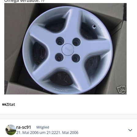
Omega verbaute. ??
Zitat
Autor-Statistiken
ra-sc91
Mitglied
21. Mai 2006 um 21:22
21. Mai 2006