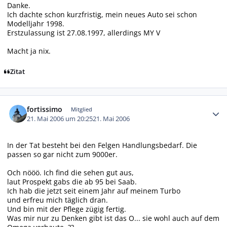
Danke.
Ich dachte schon kurzfristig, mein neues Auto sei schon
Modelljahr 1998.
Erstzulassung ist 27.08.1997, allerdings MY V
Macht ja nix.
Zitat
Autor-Statistiken
fortissimo
Mitglied
21. Mai 2006 um 20:25
21. Mai 2006
In der Tat besteht bei den Felgen Handlungsbedarf. Die
passen so gar nicht zum 9000er.
Och nööö. Ich find die sehen gut aus,
laut Prospekt gabs die ab 95 bei Saab.
Ich hab die jetzt seit einem Jahr auf meinem Turbo
und erfreu mich täglich dran.
Und bin mit der Pflege zügig fertig.
Was mir nur zu Denken gibt ist das O... sie wohl auch auf dem