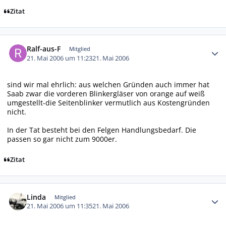
Zitat
Autor-Statistiken
Ralf-aus-F
Mitglied
21. Mai 2006 um 11:23
21. Mai 2006
sind wir mal ehrlich: aus welchen Gründen auch immer hat
Saab zwar die vorderen Blinkergläser von orange auf weiß
umgestellt-die Seitenblinker vermutlich aus Kostengründen
nicht.
In der Tat besteht bei den Felgen Handlungsbedarf. Die
passen so gar nicht zum 9000er.
Zitat
Autor-Statistiken
Linda
Mitglied
21. Mai 2006 um 11:35
21. Mai 2006