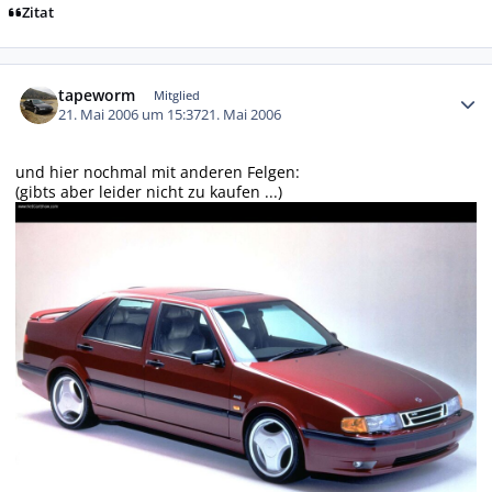
Zitat
Autor-Statistiken
tapeworm
Mitglied
21. Mai 2006 um 15:37
21. Mai 2006
und hier nochmal mit anderen Felgen:
(gibts aber leider nicht zu kaufen ...)