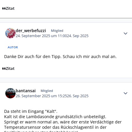
Zitat
Autor-Statistiken
der_werbefuzzi
Mitglied
24. September 2025 um 11:00
24. Sep 2025
AUTOR
Danke Dir auch für den Tipp. Schau ich mir auch mal an.
Zitat
Autor-Statistiken
bantansai
Mitglied
26. September 2025 um 15:25
26. Sep 2025
Da steht im Eingang "Kalt".
Kalt ist die Lambdasonde grundsätzlich unbeteiligt.
Springt er warm normal an, wäre der erste Verdächtige der
Temperatursensor oder das Rückschlagventil in der