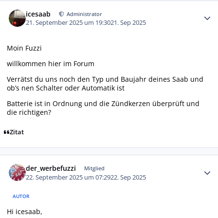
Autor-Statistiken
icesaab
Administrator
21. September 2025 um 19:30
21. Sep 2025
Moin Fuzzi
willkommen hier im Forum
Verrätst du uns noch den Typ und Baujahr deines Saab und
ob’s nen Schalter oder Automatik ist
Batterie ist in Ordnung und die Zündkerzen überprüft und
die richtigen?
Zitat
Autor-Statistiken
der_werbefuzzi
Mitglied
22. September 2025 um 07:29
22. Sep 2025
AUTOR
Hi icesaab,