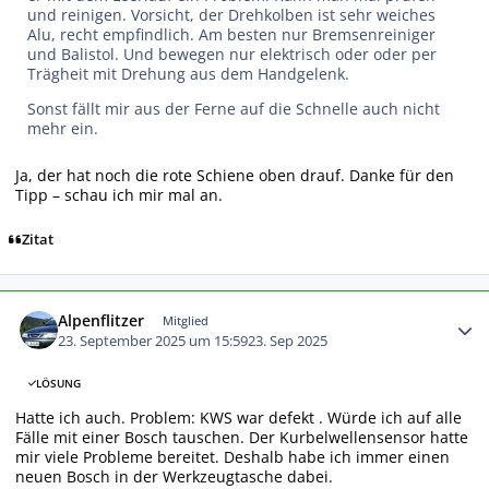
und reinigen. Vorsicht, der Drehkolben ist sehr weiches
Alu, recht empfindlich. Am besten nur Bremsenreiniger
und Balistol. Und bewegen nur elektrisch oder oder per
Trägheit mit Drehung aus dem Handgelenk.
Sonst fällt mir aus der Ferne auf die Schnelle auch nicht
mehr ein.
Ja, der hat noch die rote Schiene oben drauf. Danke für den
Tipp – schau ich mir mal an.
Zitat
Autor-Statistiken
Alpenflitzer
Mitglied
23. September 2025 um 15:59
23. Sep 2025
LÖSUNG
Hatte ich auch. Problem: KWS war defekt . Würde ich auf alle
Fälle mit einer Bosch tauschen. Der Kurbelwellensensor hatte
mir viele Probleme bereitet. Deshalb habe ich immer einen
neuen Bosch in der Werkzeugtasche dabei.