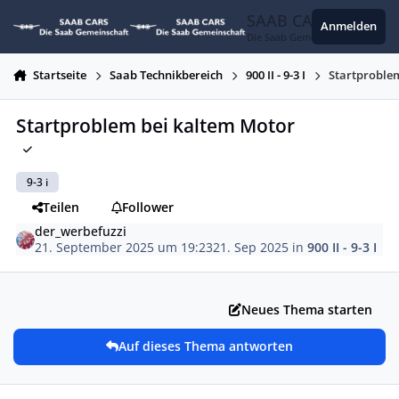
Zum Inhalt springen
SAAB CARS
Anmelden
Die Saab Gemeinschaft
Startseite
Saab Technikbereich
900 II - 9-3 I
Startproble
Startproblem bei kaltem Motor
9-3 i
Teilen
Follower
der_werbefuzzi
21. September 2025 um 19:23
21. Sep 2025
in
900 II - 9-3 I
Neues Thema starten
Auf dieses Thema antworten
Autor-Statistiken