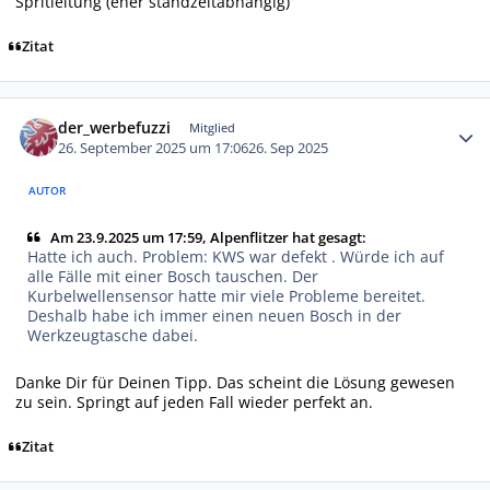
Spritleitung (eher standzeitabhängig)
Zitat
Autor-Statistiken
der_werbefuzzi
Mitglied
26. September 2025 um 17:06
26. Sep 2025
AUTOR
Am 23.9.2025 um 17:59, Alpenflitzer hat gesagt:
Hatte ich auch. Problem: KWS war defekt . Würde ich auf
alle Fälle mit einer Bosch tauschen. Der
Kurbelwellensensor hatte mir viele Probleme bereitet.
Deshalb habe ich immer einen neuen Bosch in der
Werkzeugtasche dabei.
Danke Dir für Deinen Tipp. Das scheint die Lösung gewesen
zu sein. Springt auf jeden Fall wieder perfekt an.
Zitat