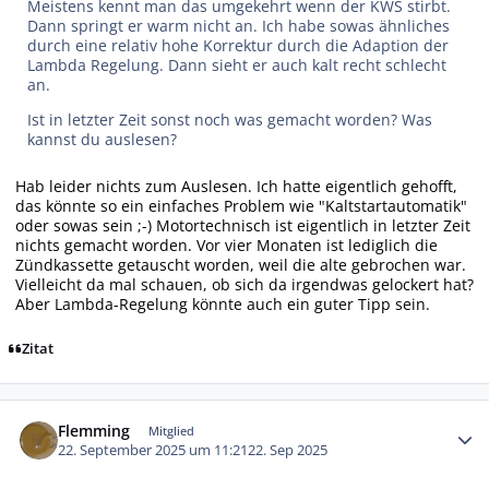
Meistens kennt man das umgekehrt wenn der KWS stirbt.
Dann springt er warm nicht an. Ich habe sowas ähnliches
durch eine relativ hohe Korrektur durch die Adaption der
Lambda Regelung. Dann sieht er auch kalt recht schlecht
an.
Ist in letzter Zeit sonst noch was gemacht worden? Was
kannst du auslesen?
Hab leider nichts zum Auslesen. Ich hatte eigentlich gehofft,
das könnte so ein einfaches Problem wie "Kaltstartautomatik"
oder sowas sein ;-) Motortechnisch ist eigentlich in letzter Zeit
nichts gemacht worden. Vor vier Monaten ist lediglich die
Zündkassette getauscht worden, weil die alte gebrochen war.
Vielleicht da mal schauen, ob sich da irgendwas gelockert hat?
Aber Lambda-Regelung könnte auch ein guter Tipp sein.
Zitat
Autor-Statistiken
Flemming
Mitglied
22. September 2025 um 11:21
22. Sep 2025