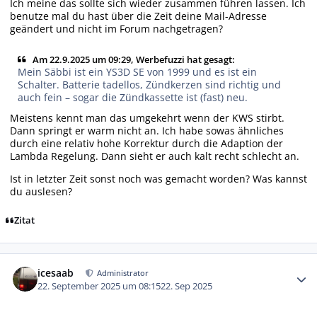
Ich meine das sollte sich wieder zusammen führen lassen. Ich
benutze mal du hast über die Zeit deine Mail-Adresse
geändert und nicht im Forum nachgetragen?
Am 22.9.2025 um 09:29, Werbefuzzi hat gesagt:
Mein Säbbi ist ein YS3D SE von 1999 und es ist ein
Schalter. Batterie tadellos, Zündkerzen sind richtig und
auch fein – sogar die Zündkassette ist (fast) neu.
Meistens kennt man das umgekehrt wenn der KWS stirbt.
Dann springt er warm nicht an. Ich habe sowas ähnliches
durch eine relativ hohe Korrektur durch die Adaption der
Lambda Regelung. Dann sieht er auch kalt recht schlecht an.
Ist in letzter Zeit sonst noch was gemacht worden? Was kannst
du auslesen?
Zitat
Autor-Statistiken
icesaab
Administrator
22. September 2025 um 08:15
22. Sep 2025