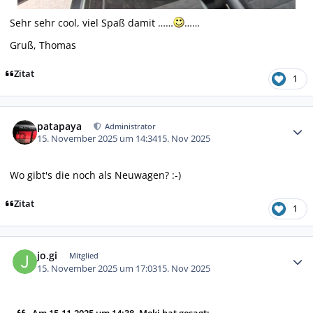
Sehr sehr cool, viel Spaß damit ……
……
Gruß, Thomas
Zitat
1
Autor-Statistiken
patapaya
Administrator
15. November 2025 um 14:34
15. Nov 2025
Wo gibt's die noch als Neuwagen? :-)
Zitat
1
Autor-Statistiken
jo.gi
Mitglied
15. November 2025 um 17:03
15. Nov 2025
Am 15.11.2025 um 14:38, Meki hat gesagt: