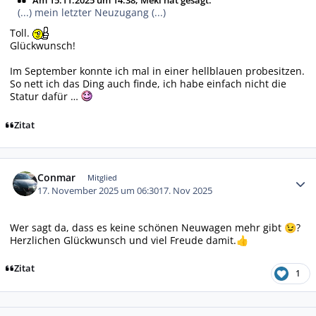
(...) mein letzter Neuzugang (...)
Toll.
Glückwunsch!
Im September konnte ich mal in einer hellblauen probesitzen.
So nett ich das Ding auch finde, ich habe einfach nicht die
Statur dafür …
Zitat
Autor-Statistiken
Conmar
Mitglied
17. November 2025 um 06:30
17. Nov 2025
Wer sagt da, dass es keine schönen Neuwagen mehr gibt
?
😉
Herzlichen Glückwunsch und viel Freude damit.
👍
Zitat
1