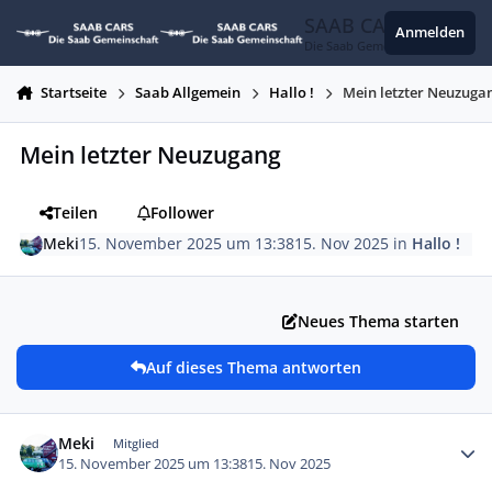
Zum Inhalt springen
SAAB CARS
Anmelden
Die Saab Gemeinschaft
Startseite
Saab Allgemein
Hallo !
Mein letzter Neuzuga
Mein letzter Neuzugang
Teilen
Follower
Meki
15. November 2025 um 13:38
15. Nov 2025
in
Hallo !
Neues Thema starten
Auf dieses Thema antworten
Autor-Statistiken
Meki
Mitglied
15. November 2025 um 13:38
15. Nov 2025