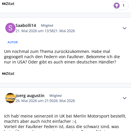
Zitat
1
Autor-Statistiken
Saabolli14
Mitglied
21. Mai 2026 um 13:58
21. Mai 2026
AUTOR
Um nochmal zum Thema zurückzukommen. Habe mal
gegoogelt nach den Federn von Faulkner. Bekomme ich die
nur in USA? Oder gibt es auch einen deutschen Händler?
Zitat
Autor-Statistiken
joerg augustin
Mitglied
26. Mai 2026 um 21:50
26. Mai 2026
Ich hab‘ meine seinerzeit in UK bei Merlin Motorsport bestellt,
macht‘s aber auch nicht einfacher :-(.
Vorteil der Faulkner Federn ist, dass die schwarz sind, was