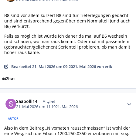
B8 sind vor allem kürzer! B8 sind für Tieferlegungen gedacht
und sind entsprechend gegenüber dem Normalteil (und auch
B6) verkürzt.
Falls es möglich ist würde ich daher da mal auf B6 wechseln
und schauen, wo man raus kommt. Oder mal mit passendem
(gebrauchten/geliehenen) Serienteil probieren, ob man damit
höher raus käme.
Bearbeitet
21. Mai 2026 um 09:20
21. Mai 2026
von erik
Zitat
Autor-Statistiken
Saabolli14
Mitglied
21. Mai 2026 um 11:19
21. Mai 2026
AUTOR
Also in dem Beitrag „Nivomaten rausschmeissen“ ist wohl der
eine Weg, sich die Eibach 1200.250.0350 einzubauen mit sog.