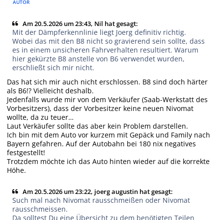
AUTOR
Am 20.5.2026 um 23:43, Nil hat gesagt:
Mit der Dämpferkennlinie liegt Joerg definitiv richtig.
Wobei das mit den B8 nicht so gravierend sein sollte, dass
es in einem unsicheren Fahrverhalten resultiert. Warum
hier gekürzte B8 anstelle von B6 verwendet wurden,
erschließt sich mir nicht.
Das hat sich mir auch nicht erschlossen. B8 sind doch härter
als B6!? Vielleicht deshalb.
Jedenfalls wurde mir von dem Verkäufer (Saab-Werkstatt des
Vorbesitzers), dass der Vorbesitzer keine neuen Nivomat
wollte, da zu teuer…
Laut Verkäufer sollte das aber kein Problem darstellen.
Ich bin mit dem Auto vor kurzem mit Gepäck und Family nach
Bayern gefahren. Auf der Autobahn bei 180 nix negatives
festgestellt!
Trotzdem möchte ich das Auto hinten wieder auf die korrekte
Höhe.
Am 20.5.2026 um 23:22, joerg augustin hat gesagt:
Such mal nach Nivomat rausschmeißen oder Nivomat
rausschmeissen.
Da solltest Du eine Übersicht zu dem benötigten Teilen