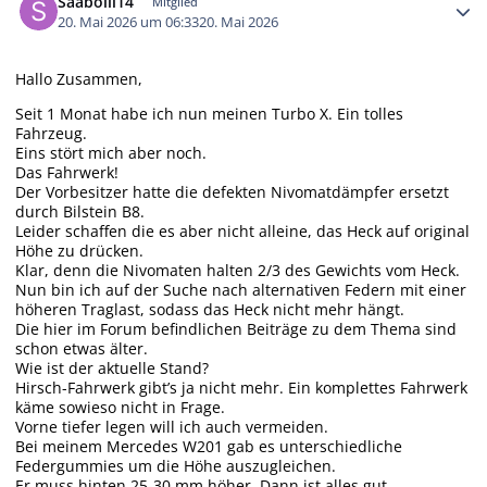
Saabolli14
Mitglied
20. Mai 2026 um 06:33
20. Mai 2026
Hallo Zusammen,
Seit 1 Monat habe ich nun meinen Turbo X. Ein tolles
Fahrzeug.
Eins stört mich aber noch.
Das Fahrwerk!
Der Vorbesitzer hatte die defekten Nivomatdämpfer ersetzt
durch Bilstein B8.
Leider schaffen die es aber nicht alleine, das Heck auf original
Höhe zu drücken.
Klar, denn die Nivomaten halten 2/3 des Gewichts vom Heck.
Nun bin ich auf der Suche nach alternativen Federn mit einer
höheren Traglast, sodass das Heck nicht mehr hängt.
Die hier im Forum befindlichen Beiträge zu dem Thema sind
schon etwas älter.
Wie ist der aktuelle Stand?
Hirsch-Fahrwerk gibt’s ja nicht mehr. Ein komplettes Fahrwerk
käme sowieso nicht in Frage.
Vorne tiefer legen will ich auch vermeiden.
Bei meinem Mercedes W201 gab es unterschiedliche
Federgummies um die Höhe auszugleichen.
Er muss hinten 25-30 mm höher. Dann ist alles gut.