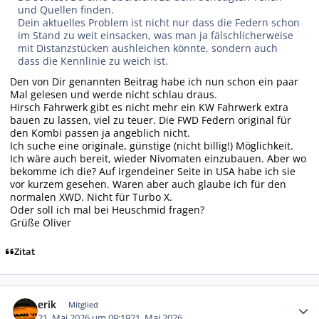
und Quellen finden.
Dein aktuelles Problem ist nicht nur dass die Federn schon
im Stand zu weit einsacken, was man ja fälschlicherweise
mit Distanzstücken aushleichen könnte, sondern auch
dass die Kennlinie zu weich ist.
Den von Dir genannten Beitrag habe ich nun schon ein paar
Mal gelesen und werde nicht schlau draus.
Hirsch Fahrwerk gibt es nicht mehr ein KW Fahrwerk extra
bauen zu lassen, viel zu teuer. Die FWD Federn original für
den Kombi passen ja angeblich nicht.
Ich suche eine originale, günstige (nicht billig!) Möglichkeit.
Ich wäre auch bereit, wieder Nivomaten einzubauen. Aber wo
bekomme ich die? Auf irgendeiner Seite in USA habe ich sie
vor kurzem gesehen. Waren aber auch glaube ich für den
normalen XWD. Nicht für Turbo X.
Oder soll ich mal bei Heuschmid fragen?
Grüße Oliver
Zitat
Autor-Statistiken
erik
Mitglied
21. Mai 2026 um 09:19
21. Mai 2026