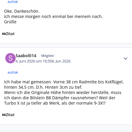
AUTOR
Oke, Dankeschön.
Ich messe morgen noch einmal bei meinem nach.
Grüße
Zitat
Autor-Statistiken
Saabolli14
Mitglied
6. Juni 2026 um 16:50
6. Jun 2026
AUTOR
Ich habe mal gemessen. Vorne 38 cm Radmitte bis Kotflügel,
hinten 34,5 cm. D.h. Hinten 3cm zu tief.
Wenn ich die Originale Höhe hinten wieder herstelle, muss
ich dann die Bilstein B8 Dämpfer rausnehmen? Weil der
Turbo X ist ja tiefer ab Werk, als der normale 9-3X!?
Zitat