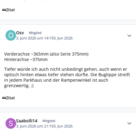
Zitat
Autor-Statistiken
Osv
Mitglied
3. Juni 2026 um 14:19
3. Jun 2026
Vorderachse ~365mm (also Serie 375mm)
Hinterachse ~375mm
Tiefer würde ich auch nicht unbedingt gehen, auch wenn er
optisch hinten etwas tiefer stehen dürfte. Die Buglippe streift
in jedem Parkhaus und der Rampenwinkel ist auch
grenzwertig. ;)
Zitat
Autor-Statistiken
Saabolli14
Mitglied
3. Juni 2026 um 21:19
3. Jun 2026