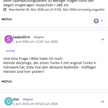
beim Überwachungsverein zu weniger Fragen führt von
wegen eingetragen /Gutachten / ABE etc.
Bearbeitet
26. Mai 2026 um 21:57
26. Mai 2026
von joerg augustin
Zitat
1
Autor-Statistiken
Saabolli14
Mitglied
1. Juni 2026 um 12:24
1. Jun 2026
AUTOR
Und eine Frage / Bitte habe ich noch.
Könnte derjenige, der einen Turbo X mit original Turbo X-
Fahrwerk hat, bitte mal den Abstand Radmitte - Kotflügel
messen und hier posten?
Zitat
Autor-Statistiken
Osv
Mitglied
3. Juni 2026 um 04:52
3. Jun 2026