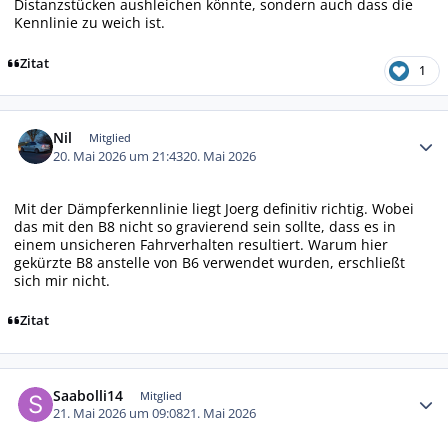
Distanzstücken aushleichen könnte, sondern auch dass die
Kennlinie zu weich ist.
Zitat
1
Autor-Statistiken
Nil
Mitglied
20. Mai 2026 um 21:43
20. Mai 2026
Mit der Dämpferkennlinie liegt Joerg definitiv richtig. Wobei
das mit den B8 nicht so gravierend sein sollte, dass es in
einem unsicheren Fahrverhalten resultiert. Warum hier
gekürzte B8 anstelle von B6 verwendet wurden, erschließt
sich mir nicht.
Zitat
Autor-Statistiken
Saabolli14
Mitglied
21. Mai 2026 um 09:08
21. Mai 2026