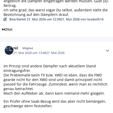
angeblich die Dämpfer eingetragen werden müssen. Guxt Du:
Beitrag.
Ich sehe grad, das warst sogar Du selbst. außerdem steht die
Bezeichnung auf den Dämpfern drauf.
Bearbeitet
21. Mai 2026 um 12:59
21. Mai 2026
von Saabolli14
Zitat
Autor-Statistiken
Nil
Mitglied
21. Mai 2026 um 13:49
21. Mai 2026
Im Prinzip sind andere Dämpfer nach aktuellem Stand
eintragungsfrei.
Die Problematik beim TX bzw. XWD ist eben, dass die FWD
gearde nicht für den XWD sind und damit prinzipiell nicht
passed für die Fahrzeuge. Zumindest, wenn man es rechtlich
genau betrachtet.
Mach den Aufkleber ab, dann kann niemand mehr googeln.
Ein Prüfer ohne Saab-Bezug wird das aber nicht bemängeln,
geschweige denn feststellen.