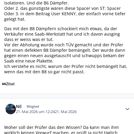
Isolatoren. Und die B6 Dämpfer.
Oder 2. das günstigste wären diese Spacer von ST:
Spacer
Oder 3. in dem Beitrag User KENNY, der einfach vorne tiefer
gelegt hat.
Das mit den B8 Dämpfern schockiert mich etwas, da der
Verkäufer eine Saab-Werkstatt hat und ich davon ausging
dass er weiss was er tut.
Vor der Abholung wurde noch TÜV gemacht und der Prüfer
hat einen defekten B8 Dämpfer bemängelt. Der wurde dann
gegen einen neuen ausgetauscht und schwupps bekam der
Saab eine neue Plakette.
Ich verstehe es nicht, warum der Prüfer nicht bemängelt hat,
wenn das mit den B8 so gar nicht passt.
Zitat
Autor-Statistiken
Nil
Mitglied
21. Mai 2026 um 12:24
21. Mai 2026
Woher soll der Prüfer das den Wissen? Da kann man ihm
wirklich keinen Vorwurf machen, er prüft ja nicht täglich