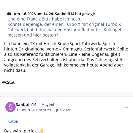
Am 1.6.2026 um 14:24, Saabolli14 hat gesagt:
Und eine Frage / Bitte habe ich noch.
Könnte derjenige, der einen Turbo X mit original Turbo X-
Fahrwerk hat, bitte mal den Abstand Radmitte - Kotflügel
messen und hier posten?
Ich habe ein TX mit Hirsch SuperSport-Fahrwerk. Sprich
hinten Originalhöhe, vorne -10mm ggü. Serienfahrwerk. Sollte
also als Referenz funktionieren. Eine kleine Ungenauigkeit
aufgrund des Setzverhaltens ist aber da. Das Fahrzeug steht
vollgetankt in der Garage, ich komme vor heute Abend aber
nicht dazu.
Zitat
Autor-Statistiken
Saabolli14
Mitglied
3. Juni 2026 um 10:50
3. Jun 2026
AUTOR
Das wäre perfekt
👌