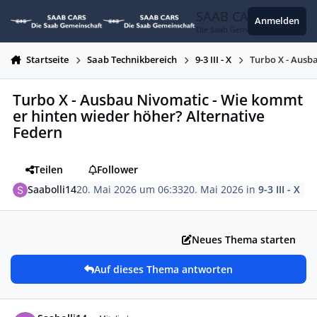
Zum Inhalt springen
SAAB CARS
Anmelden
Die Saab Gemeinschaft
Startseite
Saab Technikbereich
9-3 III - X
Turbo X - Ausb
Turbo X - Ausbau Nivomatic - Wie kommt
er hinten wieder höher? Alternative
Federn
Teilen
Follower
Saabolli14
20. Mai 2026 um 06:33
20. Mai 2026
in
9-3 III - X
Neues Thema starten
Auf dieses Thema antworten
Autor-Statistiken