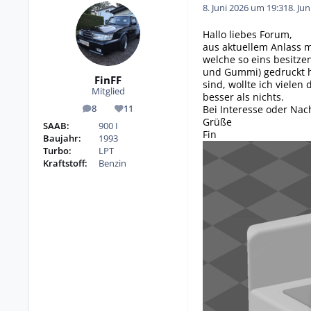
8. Juni 2026 um 19:31
8. Ju
Hallo liebes Forum,
aus aktuellem Anlass m
welche so eins besitze
und Gummi) gedruckt h
FinFF
sind, wollte ich viele
Mitglied
besser als nichts.
Bei Interesse oder Nac
8
11
Beiträge
Reputation
Grüße
SAAB:
900 I
Fin
Baujahr:
1993
Turbo:
LPT
Kraftstoff:
Benzin