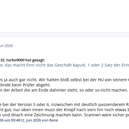
Jun 2026
32, turbo9000 hat gesagt:
e, das macht Finn nicht das Geschäft kaputt. 1 oder 2 Satz der Er
s ja auch gar nicht. Wir hatten bloß selbst bei der HU von seinem 
irekt beim Prüfer abgeht.
bei der Arbeit die am Ende dahinter steht, so oder so nicht machen
wie bei der Version 5 oder 6, inzwischen mit deutlich passendere
t gut, nur oben innen muss der Knopf nach vorn hin noch etwas br
 und dnach eine Zeichnung machen kann. Scannen wäre sicher pri
026 um 09:46
12. Jun 2026
von René