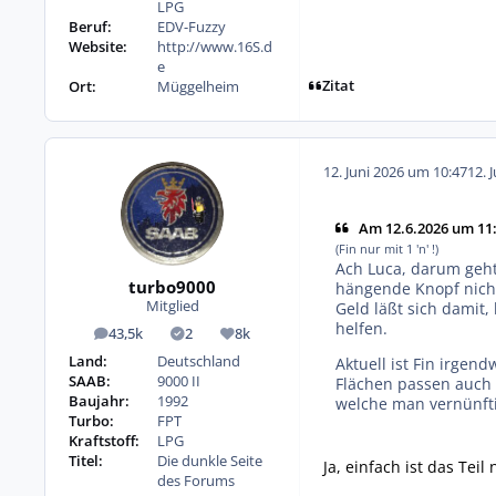
LPG
Beruf:
EDV-Fuzzy
Website:
http://www.16S.d
e
Zitat
Ort:
Müggelheim
12. Juni 2026 um 10:47
12. 
Am 12.6.2026 um 11:
(Fin nur mit 1 'n' !)
Ach Luca, darum geht 
turbo9000
hängende Knopf nicht
Mitglied
Geld läßt sich damit,
helfen.
43,5k
2
8k
Beiträge
Lösungen
Reputation
Land:
Deutschland
Aktuell ist Fin irge
SAAB:
9000 II
Flächen passen auch 
Baujahr:
1992
welche man vernünft
Turbo:
FPT
Kraftstoff:
LPG
Titel:
Die dunkle Seite
Ja, einfach ist das Teil 
des Forums