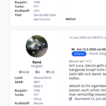
Baujahr:
1992
Turbo:
FPT
Kraftstoff:
LPG
Titel:
Die dunkle Seite
Zitat
des Forums
12. Juni 2026 um 09:45
12. 
Am 12.6.2026 um 08:
: Keine Sorg
@René
(Fin nur mit 1 'n' !)
René
Ach Luca, darum geht e
Mitglied
hängende Knopf nicht d
34,3k
4
6,2k
Beiträge
Lösungen
Reputation
Geld läßt sich damit, 
Land:
Deutschland
helfen.
SAAB:
900 I
Aktuell ist Fin irgend
9000 II
passen auch schon rech
Baujahr:
1992
man vernünftig messen
Turbo:
FPT
Bearbeitet
12. Juni 2
Ohne
Kraftstoff:
Benzin