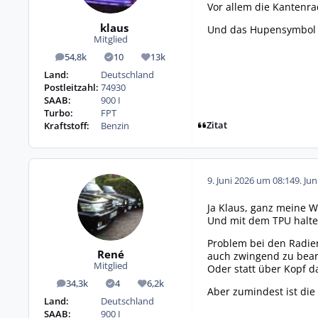
Vor allem die Kantenr
klaus
Und das Hupensymbol li
Mitglied
54,8k
10
13k
Beiträge
Lösungen
Reputation
Land:
Deutschland
Postleitzahl:
74930
SAAB:
900 I
Turbo:
FPT
Zitat
Kraftstoff:
Benzin
9. Juni 2026 um 08:14
9. Ju
Ja Klaus, ganz meine W
Und mit dem TPU halten
Problem bei den Radie
René
auch zwingend zu bear
Mitglied
Oder statt über Kopf da
34,3k
4
6,2k
Beiträge
Lösungen
Reputation
Aber zumindest ist die
Land:
Deutschland
SAAB:
900 I