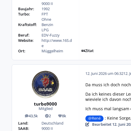
9000 II
Baujahr:
1992
Turbo:
FPT
Ohne
Kraftstoff:
Benzin
LPG
Beruf:
EDV-Fuzzy
Website:
http://www.16S.d
e
Zitat
Ort:
Müggelheim
12. Juni 2026 um 06:32
12. 
Da muss ich doch noc
Da ich keines dieser L
wieviele ich davon noc
turbo9000
Ich muss mal langsam d
Mitglied
43,5k
2
8k
Beiträge
Lösungen
Reputation
: Keine Sorge
@René
Land:
Deutschland
Bearbeitet
12. Juni 2
SAAB:
9000 II