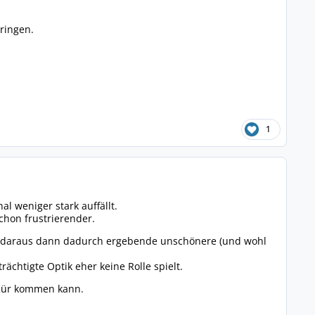
ringen.
1
l weniger stark auffällt.
chon frustrierender.
ich daraus dann dadurch ergebende unschönere (und wohl
ächtigte Optik eher keine Rolle spielt.
e Kür kommen kann.