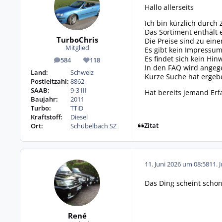
Hallo allerseits
Ich bin kürzlich durch
Das Sortiment enthält 
TurboChris
Die Preise sind zu eine
Mitglied
Es gibt kein Impressu
Es findet sich kein Hin
584
118
Beiträge
Reputation
In den FAQ wird angeg
Land:
Schweiz
Kurze Suche hat ergebe
Postleitzahl:
8862
SAAB:
9-3 III
Hat bereits jemand Er
Baujahr:
2011
Turbo:
TTiD
Kraftstoff:
Diesel
Zitat
Ort:
Schübelbach SZ
11. Juni 2026 um 08:58
11. 
Das Ding scheint scho
René