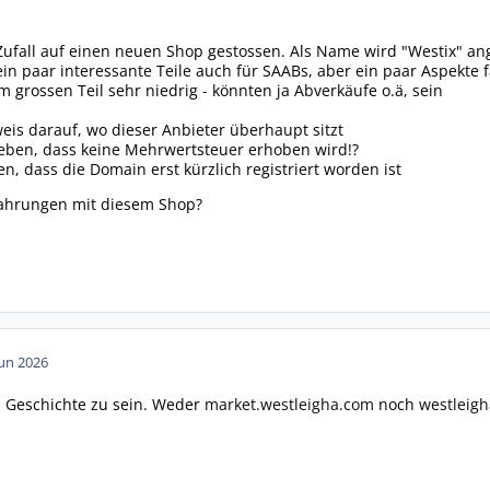
 Zufall auf einen neuen Shop gestossen. Als Name wird "Westix" ang
ein paar interessante Teile auch für SAABs, aber ein paar Aspekte
m grossen Teil sehr niedrig - könnten ja Abverkäufe o.ä, sein
m
weis darauf, wo dieser Anbieter überhaupt sitzt
eben, dass keine Mehrwertsteuer erhoben wird!?
n, dass die Domain erst kürzlich registriert worden ist
fahrungen mit diesem Shop?
Jun 2026
n Geschichte zu sein. Weder
market.westleigha.com
noch
westleig