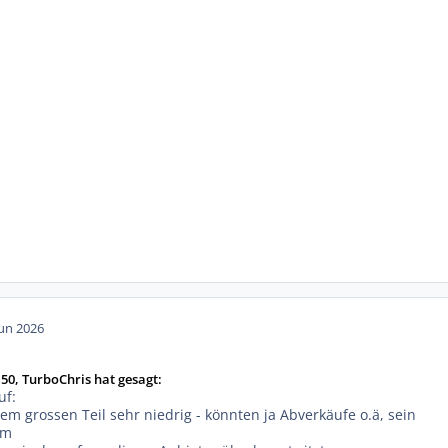
Jun 2026
50, TurboChris hat gesagt:
uf:
nem grossen Teil sehr niedrig - könnten ja Abverkäufe o.ä, sein
um