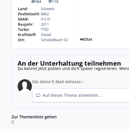
584
118
Beiträge
Reputation
Land:
Schweiz
Postleitzahl:
8862
SAAB:
9-3 III
Baujahr:
2011
Turbo:
TTiD
Kraftstoff:
Diesel
Zitat
Ort:
Schübelbach SZ
An der Unterhaltung teilnehmen
Du kannst jetzt posten und dich später registrieren. Wen
Auf dieses Thema antworten...
Zur Themenliste gehen