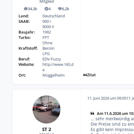
Mitglied
34,3k
4
6,2k
Beiträge
Lösungen
Reputation
Land:
Deutschland
SAAB:
900 I
9000 II
Baujahr:
1992
Turbo:
FPT
Ohne
Kraftstoff:
Benzin
LPG
Beruf:
EDV-Fuzzy
Website:
http://www.16S.d
e
Zitat
Ort:
Müggelheim
11. Juni 2026 um 09:05
11. 
Am 11.6.2026 um 10:
... sehr merkwürdig a
Die Preise sind zu ei
ST 2
Es gibt kein Impress