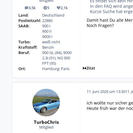
Es findet sich kein H
Mitglied
In den FAQ wird ange
3,5k
5
2,1k
Beiträge
Lösungen
Reputation
Kurze Suche hat ergeb
Land:
Deutschland
Damit hast Du alle Mer
Postleitzahl:
22880
Noch Fragen?
SAAB:
900 I
900 II
9000 I
Turbo:
weiß nicht
Kraftstoff:
Benzin
Beruf:
900 GL (84), 9000
2.3i (91), NG 900
FPT (95)
Zitat
Ort:
Hamburg; Paris
11. Juni 2026 um 13:30
11. 
Ich wollte nur sicher 
Heute früh war der noch 
TurboChris
Mitglied