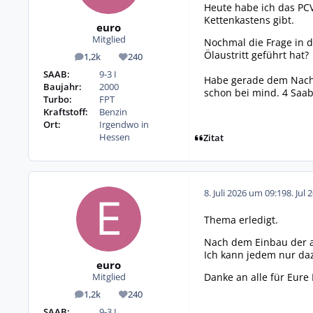
Heute habe ich das PCV
Kettenkastens gibt.
euro
Mitglied
Nochmal die Frage in d
Ölaustritt geführt hat?
1,2k
240
Beiträge
Reputation
SAAB:
9-3 I
Habe gerade dem Nachba
Baujahr:
2000
schon bei mind. 4 Saab
Turbo:
FPT
Kraftstoff:
Benzin
Ort:
Irgendwo in
Hessen
Zitat
8. Juli 2026 um 09:19
8. Jul 
Thema erledigt.
Nach dem Einbau der ak
Ich kann jedem nur daz
euro
Danke an alle für Eure 
Mitglied
1,2k
240
Beiträge
Reputation
SAAB:
9-3 I