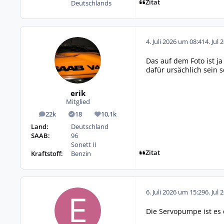
Zitat
Deutschlands
4. Juli 2026 um 08:41
4. Jul 
Das auf dem Foto ist j
dafür ursächlich sein s
erik
Mitglied
22k
18
10,1k
Beiträge
Lösungen
Reputation
Land:
Deutschland
SAAB:
96
Sonett II
Zitat
Kraftstoff:
Benzin
6. Juli 2026 um 15:29
6. Jul 
Die Servopumpe ist es de