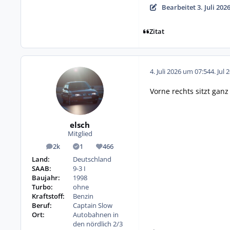
Bearbeitet
3. Juli 20
Zitat
4. Juli 2026 um 07:54
4. Jul 
Vorne rechts sitzt gan
elsch
Mitglied
2k
1
466
Beiträge
Lösungen
Reputation
Land:
Deutschland
SAAB:
9-3 I
Baujahr:
1998
Turbo:
ohne
Kraftstoff:
Benzin
Beruf:
Captain Slow
Ort:
Autobahnen in
den nördlich 2/3