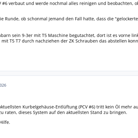
 #6 verbaut und werde nochmal alles reinigen und beobachten, ob 
ie Runde, ob schonmal jemand den Fall hatte, dass die "gelockert
rn sein 9-3er mit T5 Maschine begutachtet, dort ist es vorne link
 mit T5 T7 durch nachziehen der ZK Schrauben das abstellen konn
2026
tuellsten Kurbelgehäuse-Entlüftung (PCV #6) tritt kein Öl mehr au
u raten, dieses System auf den aktuellsten Stand zu bringen.
Hilfe.