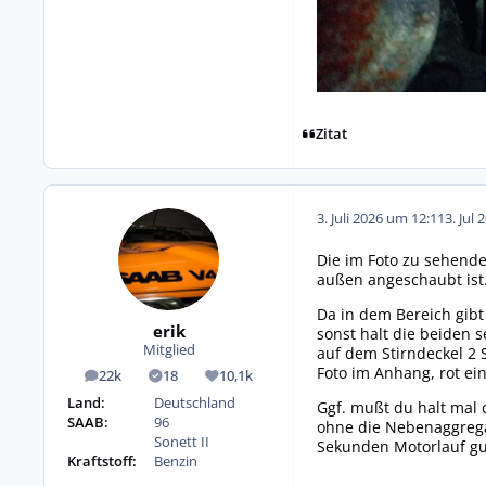
Zitat
3. Juli 2026 um 12:11
3. Jul 
Die im Foto zu sehende
außen angeschaubt ist
Da in dem Bereich gibt
erik
sonst halt die beiden 
Mitglied
auf dem Stirndeckel 2 
Foto im Anhang, rot ei
22k
18
10,1k
Beiträge
Lösungen
Reputation
Land:
Deutschland
Ggf. mußt du halt mal
SAAB:
96
ohne die Nebenaggrega
Sonett II
Sekunden Motorlauf gu
Kraftstoff:
Benzin