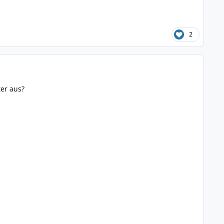
2
ter aus?