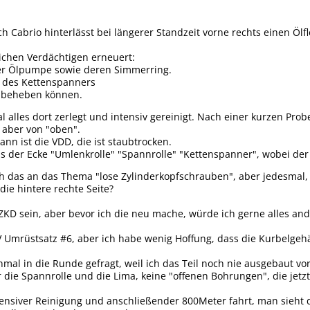
h Cabrio hinterlässt bei längerer Standzeit vorne rechts einen Ölf
ichen Verdächtigen erneuert:
er Ölpumpe sowie deren Simmerring.
 des Kettenspanners
t beheben können.
 alles dort zerlegt und intensiv gereinigt. Nach einer kurzen Pr
aber von "oben".
nn ist die VDD, die ist staubtrocken.
 der Ecke "Umlenkrolle" "Spannrolle" "Kettenspanner", wobei der K
h das an das Thema "lose Zylinderkopfschrauben", aber jedesmal, 
a die hintere rechte Seite?
 ZKD sein, aber bevor ich die neu mache, würde ich gerne alles an
mrüstsatz #6, aber ich habe wenig Hoffung, dass die Kurbelgehäus
mal in die Runde gefragt, weil ich das Teil noch nie ausgebaut vor 
 die Spannrolle und die Lima, keine "offenen Bohrungen", die jetz
tensiver Reinigung und anschließender 800Meter fahrt, man sieht di