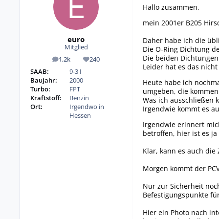
Hallo zusammen,
mein 2001er B205 Hirsc
euro
Daher habe ich die übl
Mitglied
Die O-Ring Dichtung d
Die beiden Dichtungen
1,2k
240
Beiträge
Reputation
Leider hat es das nich
SAAB:
9-3 I
Baujahr:
2000
Heute habe ich nochmal
Turbo:
FPT
umgeben, die kommen 
Kraftstoff:
Benzin
Was ich ausschließen ka
Ort:
Irgendwo in
Irgendwie kommt es aus
Hessen
Irgendwie erinnert mic
betroffen, hier ist es j
Klar, kann es auch die
Morgen kommt der PCV U
Nur zur Sicherheit noch
Befestigungspunkte für
Hier ein Photo nach in