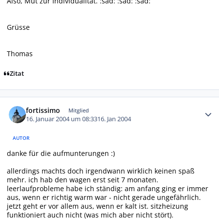
Also, Mut zur Individualität. :sad: :sad: :sad:
Grüsse
Thomas
Zitat
Autor-Statistiken
fortissimo
Mitglied
16. Januar 2004 um 08:33
16. Jan 2004
AUTOR
danke für die aufmunterungen :)
allerdings machts doch irgendwann wirklich keinen spaß
mehr. ich hab den wagen erst seit 7 monaten.
leerlaufprobleme habe ich ständig: am anfang ging er immer
aus, wenn er richtig warm war - nicht gerade ungefährlich.
jetzt geht er vor allem aus, wenn er kalt ist. sitzheizung
funktioniert auch nicht (was mich aber nicht stört).