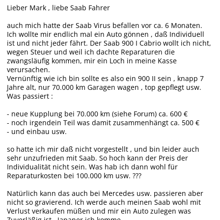
Lieber Mark , liebe Saab Fahrer
auch mich hatte der Saab Virus befallen vor ca. 6 Monaten.
Ich wollte mir endlich mal ein Auto gönnen , daß Individuell
ist und nicht jeder fährt. Der Saab 900 I Cabrio wollt ich nicht,
wegen Steuer und weil ich dachte Reparaturen die
zwangsläufig kommen, mir ein Loch in meine Kasse
verursachen.
Vernünftig wie ich bin sollte es also ein 900 II sein , knapp 7
Jahre alt, nur 70.000 km Garagen wagen , top gepflegt usw.
Was passiert :
- neue Kupplung bei 70.000 km (siehe Forum) ca. 600 €
- noch irgendein Teil was damit zusammenhängt ca. 500 €
- und einbau usw.
so hatte ich mir daß nicht vorgestellt , und bin leider auch
sehr unzufrieden mit Saab. So hoch kann der Preis der
Individualität nicht sein. Was hab ich dann wohl für
Reparaturkosten bei 100.000 km usw. ???
Natürlich kann das auch bei Mercedes usw. passieren aber
nicht so gravierend. Ich werde auch meinen Saab wohl mit
Verlust verkaufen müßen und mir ein Auto zulegen was
Zuverläßig ist . Japaner ich komme ........