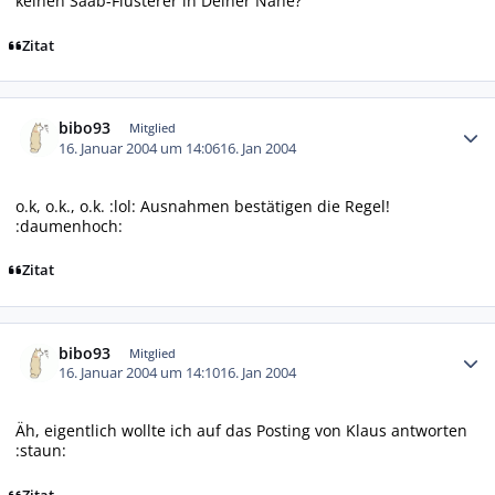
keinen Saab-Flüsterer in Deiner Nähe?
Zitat
Autor-Statistiken
bibo93
Mitglied
16. Januar 2004 um 14:06
16. Jan 2004
o.k, o.k., o.k. :lol: Ausnahmen bestätigen die Regel!
:daumenhoch:
Zitat
Autor-Statistiken
bibo93
Mitglied
16. Januar 2004 um 14:10
16. Jan 2004
Äh, eigentlich wollte ich auf das Posting von Klaus antworten
:staun: