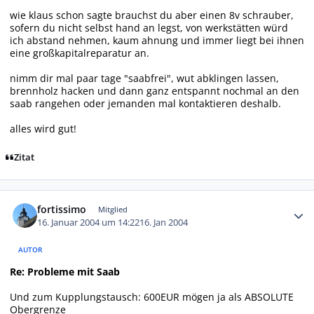
wie klaus schon sagte brauchst du aber einen 8v schrauber,
sofern du nicht selbst hand an legst, von werkstätten würd
ich abstand nehmen, kaum ahnung und immer liegt bei ihnen
eine großkapitalreparatur an.
nimm dir mal paar tage "saabfrei", wut abklingen lassen,
brennholz hacken und dann ganz entspannt nochmal an den
saab rangehen oder jemanden mal kontaktieren deshalb.
alles wird gut!
Zitat
Autor-Statistiken
fortissimo
Mitglied
16. Januar 2004 um 14:22
16. Jan 2004
AUTOR
Re: Probleme mit Saab
Und zum Kupplungstausch: 600EUR mögen ja als ABSOLUTE
Obergrenze