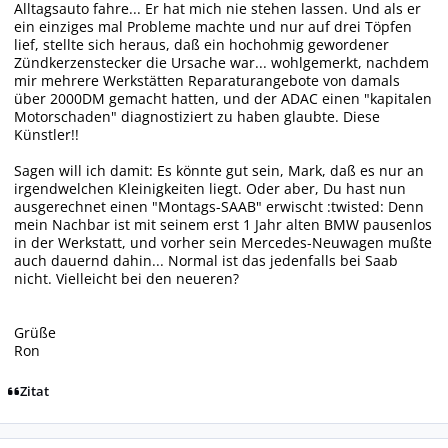
Alltagsauto fahre... Er hat mich nie stehen lassen. Und als er
ein einziges mal Probleme machte und nur auf drei Töpfen
lief, stellte sich heraus, daß ein hochohmig gewordener
Zündkerzenstecker die Ursache war... wohlgemerkt, nachdem
mir mehrere Werkstätten Reparaturangebote von damals
über 2000DM gemacht hatten, und der ADAC einen "kapitalen
Motorschaden" diagnostiziert zu haben glaubte. Diese
Künstler!!
Sagen will ich damit: Es könnte gut sein, Mark, daß es nur an
irgendwelchen Kleinigkeiten liegt. Oder aber, Du hast nun
ausgerechnet einen "Montags-SAAB" erwischt :twisted: Denn
mein Nachbar ist mit seinem erst 1 Jahr alten BMW pausenlos
in der Werkstatt, und vorher sein Mercedes-Neuwagen mußte
auch dauernd dahin... Normal ist das jedenfalls bei Saab
nicht. Vielleicht bei den neueren?
Grüße
Ron
Zitat
Autor-Statistiken