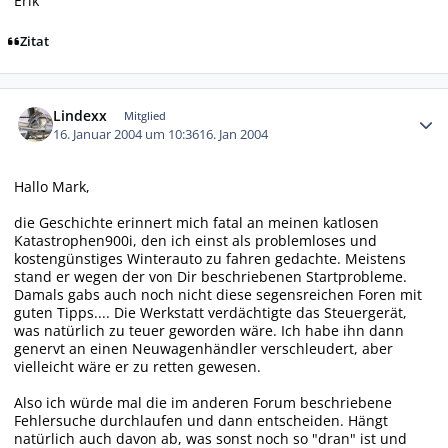
Erik
Zitat
Autor-Statistiken
Lindexx
Mitglied
16. Januar 2004 um 10:36
16. Jan 2004
Hallo Mark,
die Geschichte erinnert mich fatal an meinen katlosen
Katastrophen900i, den ich einst als problemloses und
kostengünstiges Winterauto zu fahren gedachte. Meistens
stand er wegen der von Dir beschriebenen Startprobleme.
Damals gabs auch noch nicht diese segensreichen Foren mit
guten Tipps.... Die Werkstatt verdächtigte das Steuergerät,
was natürlich zu teuer geworden wäre. Ich habe ihn dann
genervt an einen Neuwagenhändler verschleudert, aber
vielleicht wäre er zu retten gewesen.
Also ich würde mal die im anderen Forum beschriebene
Fehlersuche durchlaufen und dann entscheiden. Hängt
natürlich auch davon ab, was sonst noch so "dran" ist und