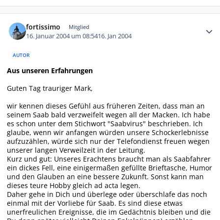
Autor-Statistiken
fortissimo
Mitglied
16. Januar 2004 um 08:54
16. Jan 2004
AUTOR
Aus unseren Erfahrungen
Guten Tag trauriger Mark,
wir kennen dieses Gefühl aus früheren Zeiten, dass man an
seinem Saab bald verzweifelt wegen all der Macken. Ich habe
es schon unter dem Stichwort "Saabvirus" beschrieben. Ich
glaube, wenn wir anfangen würden unsere Schockerlebnisse
aufzuzählen, würde sich nur der Telefondienst freuen wegen
unserer langen Verweilzeit in der Leitung.
Kurz und gut: Unseres Erachtens braucht man als Saabfahrer
ein dickes Fell, eine einigermaßen gefüllte Brieftasche, Humor
und den Glauben an eine bessere Zukunft. Sonst kann man
dieses teure Hobby gleich ad acta legen.
Daher gehe in Dich und überlege oder überschlafe das noch
einmal mit der Vorliebe für Saab. Es sind diese etwas
unerfreulichen Ereignisse, die im Gedächtnis bleiben und die