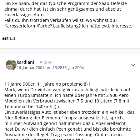
Ein 8V-Saab, der das typische Programm der Saab-Defekte
einmal durch hat, ist ein sehr genügsames und absolut
zuverlässiges Auto.
Falls du ihn trotzdem verkaufen willst, wo wohnst du?
Karosserieform/Farbe? Laufleistung? Ich hätte evtl. Interesse.
Zitat
Autor-Statistiken
kardiani
Mitglied
16. Januar 2004 um 13:28
16. Jan 2004
11 Jahre 900er, 11 Jahre no problemo 8) !
Mark, wenn Dir viel an wenig Verbrauch liegt, würde ich auf
einen Turbo umsatteln, ich hatte über Jahre mit 2 900 Aero
Modellen ein Verbrauch zwischen 7.5 und 10 Litern (7,8 mit
Tempomat bei 140kmh ;) ).
Ein zuverlässiges Auto ist aber eben trotzdem ein Vehikel, das
"der Reibung der Elemente" :oops: ausgesetzt ist, sprich,
minimer Aufwand gehört halt immer dazu. Aber vielleicht
hast Du wirklich einfach Pech gehabt und bist die berühmte
Ausnahme der Regel. Trag es mit Fassung. Gibt es denn