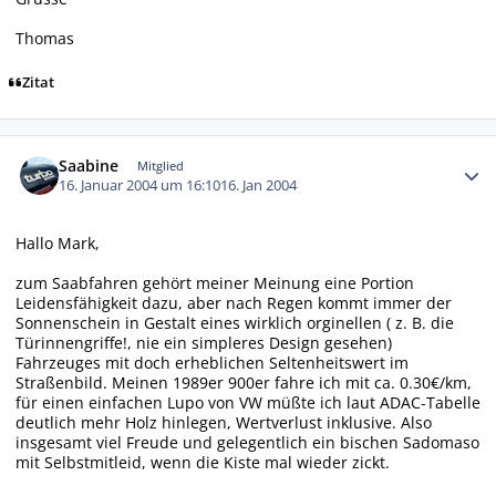
Thomas
Zitat
Autor-Statistiken
Saabine
Mitglied
16. Januar 2004 um 16:10
16. Jan 2004
Hallo Mark,
zum Saabfahren gehört meiner Meinung eine Portion
Leidensfähigkeit dazu, aber nach Regen kommt immer der
Sonnenschein in Gestalt eines wirklich orginellen ( z. B. die
Türinnengriffe!, nie ein simpleres Design gesehen)
Fahrzeuges mit doch erheblichen Seltenheitswert im
Straßenbild. Meinen 1989er 900er fahre ich mit ca. 0.30€/km,
für einen einfachen Lupo von VW müßte ich laut ADAC-Tabelle
deutlich mehr Holz hinlegen, Wertverlust inklusive. Also
insgesamt viel Freude und gelegentlich ein bischen Sadomaso
mit Selbstmitleid, wenn die Kiste mal wieder zickt.