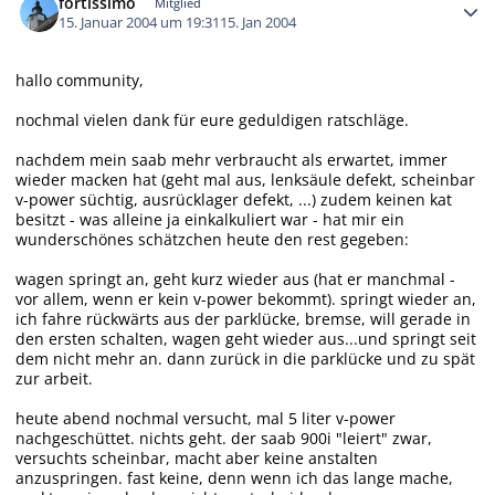
fortissimo
Mitglied
15. Januar 2004 um 19:31
15. Jan 2004
hallo community,
nochmal vielen dank für eure geduldigen ratschläge.
nachdem mein saab mehr verbraucht als erwartet, immer
wieder macken hat (geht mal aus, lenksäule defekt, scheinbar
v-power süchtig, ausrücklager defekt, ...) zudem keinen kat
besitzt - was alleine ja einkalkuliert war - hat mir ein
wunderschönes schätzchen heute den rest gegeben:
wagen springt an, geht kurz wieder aus (hat er manchmal -
vor allem, wenn er kein v-power bekommt). springt wieder an,
ich fahre rückwärts aus der parklücke, bremse, will gerade in
den ersten schalten, wagen geht wieder aus...und springt seit
dem nicht mehr an. dann zurück in die parklücke und zu spät
zur arbeit.
heute abend nochmal versucht, mal 5 liter v-power
nachgeschüttet. nichts geht. der saab 900i "leiert" zwar,
versuchts scheinbar, macht aber keine anstalten
anzuspringen. fast keine, denn wenn ich das lange mache,