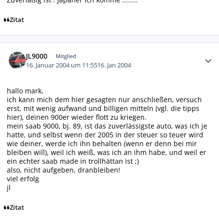
Zitat
Autor-Statistiken
JL9000
Mitglied
16. Januar 2004 um 11:55
16. Jan 2004
hallo mark,
ich kann mich dem hier gesagten nur anschließen, versuch
erst, mit wenig aufwand und billigen mitteln (vgl. die tipps
hier), deinen 900er wieder flott zu kriegen.
mein saab 9000, bj. 89, ist das zuverlässigste auto, was ich je
hatte, und selbst wenn der 2005 in der steuer so teuer wird
wie deiner, werde ich ihn behalten (wenn er denn bei mir
bleiben will), weil ich weiß, was ich an ihm habe, und weil er
ein echter saab made in trollhättan ist ;)
also, nicht aufgeben, dranbleiben!
viel erfolg
jl
Zitat