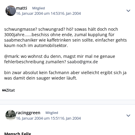
Autor-Statistiken
matti
Mitglied
16. Januar 2004 um 14:53
16. Jan 2004
schwungmasse? schwungrad? hö? sowas hält doch noch
3000jahre......beschiss ohne ende, zumal kupplung für
saabmechaniker wie kaffetrinken sein sollte, einfacher gehts
kaum noch im automobilsektor.
@mark: wo wohnst du denn, magst mir mal ne genaue
fehlerbeschreibung zumailen?
saabo@gmx.de
bin zwar absolut kein fachmann aber vielleicht ergibt sich ja
was damit dein sauger wieder läuft.
Zitat
Autor-Statistiken
racinggreen
Mitglied
16. Januar 2004 um 15:51
16. Jan 2004
Mensch Felix