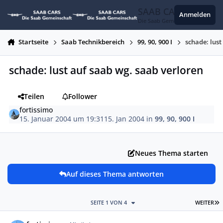
Zum Inhalt springen
SAAB CARS
Anmelden
Die Saab Gemeinschaft
Startseite
Saab Technikbereich
99, 90, 900 I
schade: lust
schade: lust auf saab wg. saab verloren
Teilen
Follower
fortissimo
15. Januar 2004 um 19:31
15. Jan 2004
in
99, 90, 900 I
Neues Thema starten
Auf dieses Thema antworten
L
SEITE 1 VON 4
WEITER
Autor-Statistiken