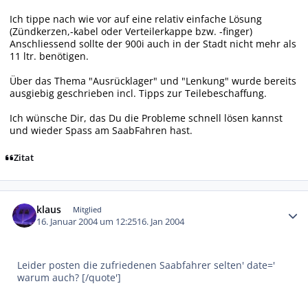
Ich tippe nach wie vor auf eine relativ einfache Lösung
(Zündkerzen,-kabel oder Verteilerkappe bzw. -finger)
Anschliessend sollte der 900i auch in der Stadt nicht mehr als
11 ltr. benötigen.
Über das Thema "Ausrücklager" und "Lenkung" wurde bereits
ausgiebig geschrieben incl. Tipps zur Teilebeschaffung.
Ich wünsche Dir, das Du die Probleme schnell lösen kannst
und wieder Spass am SaabFahren hast.
Zitat
Autor-Statistiken
klaus
Mitglied
16. Januar 2004 um 12:25
16. Jan 2004
Leider posten die zufriedenen Saabfahrer selten' date='
warum auch? [/quote']