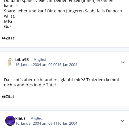
Du dann später vielleicht Deinen Enkeln(innen) erzählen
kannst.
Spare lieber und kauf Dir einen jüngeren Saab, falls Du noch
willst.
MfG
Gus
Zitat
Autor-Statistiken
bibo93
Mitglied
16. Januar 2004 um 09:00
16. Jan 2004
Da ischt´s aber nicht anders, glaubt mir´s! Trotzdem kommt
nichts anderes in die Tüte!
Zitat
Autor-Statistiken
klaus
Mitglied
16. Januar 2004 um 09:11
16. Jan 2004