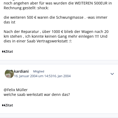
noch angehen aber für was wurden die WEITEREN 500EUR in
Rechnung gestellt :shock:
die weiteren 500 € waren die Schwungmasse . -was immer
das ist
Nach der Reparatur , über 1000 € blieb der Wagen nach 20
km stehen , ich konnte keinen Gang mehr einlegen !!!! Und
dies in einer Saab Vertragswerkstatt :!:
Zitat
Autor-Statistiken
kardiani
Mitglied
16. Januar 2004 um 14:53
16. Jan 2004
@Felix Müller
welche saab werkstatt war denn das?
Zitat