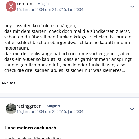
xenium
Mitglied
15. Januar 2004 um 21:52
15. Jan 2004
hey, lass den kopf nich so hängen,
das mit dem starten, check doch mal die zündkerzen zuerst,
schau ob du überall nen ffunken kriegst, vielleicht ist nur ein
kabel schlecht, schau ob irgendwo schläuche kaputt sind im
motorraum,
das mit der lenkstange hab ich noch nie vorher gehört, aber
dass ein 900er so kaputt ist, dass er garnicht mehr anspringt
kann eigentlich nur an luft, benzin oder funke liegen, also
check die drei sachen ab, es ist sicher nur was kleineres...
Zitat
Autor-Statistiken
racinggreen
Mitglied
15. Januar 2004 um 22:25
15. Jan 2004
Habe meinen auch noch
Herje, welche Kleinigkeiten.