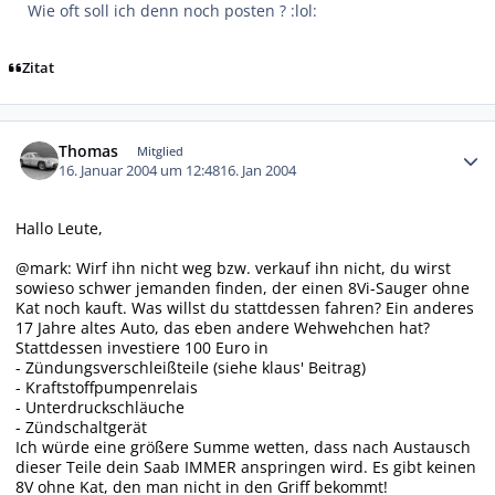
Wie oft soll ich denn noch posten ? :lol:
Zitat
Autor-Statistiken
Thomas
Mitglied
16. Januar 2004 um 12:48
16. Jan 2004
Hallo Leute,
@mark: Wirf ihn nicht weg bzw. verkauf ihn nicht, du wirst
sowieso schwer jemanden finden, der einen 8Vi-Sauger ohne
Kat noch kauft. Was willst du stattdessen fahren? Ein anderes
17 Jahre altes Auto, das eben andere Wehwehchen hat?
Stattdessen investiere 100 Euro in
- Zündungsverschleißteile (siehe klaus' Beitrag)
- Kraftstoffpumpenrelais
- Unterdruckschläuche
- Zündschaltgerät
Ich würde eine größere Summe wetten, dass nach Austausch
dieser Teile dein Saab IMMER anspringen wird. Es gibt keinen
8V ohne Kat, den man nicht in den Griff bekommt!