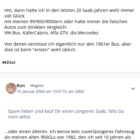
Hm, dann hatte ich in den letzten 20 Saab-Jahren wohl immer
viel Glück
mit meinen 99/900/9000ern oder hatte immer die falschen
Autos zum direkten Vergleich:
VW-Bus, KäferCabrio, Alfa GTV, div.Mercedes
Von denen vermisse ich eigentlich nur den 1961er Bus, aber
dies ist beim "ersten" wohl üblich.
Zitat
Autor-Statistiken
Ron
Mitglied
16. Januar 2004 um 10:01
16. Jan 2004
Spare lieber und kauf Dir einen jüngeren Saab, falls Du
noch willst.
...oder einen älteren. Ich kenne kein zuverlässigeres Fahrzeug
als meinen alten 900GLs von 1982, den ich seit 10 Jahren als