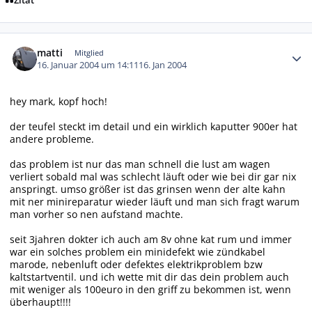
Zitat
Autor-Statistiken
matti
Mitglied
16. Januar 2004 um 14:11
16. Jan 2004
hey mark, kopf hoch!
der teufel steckt im detail und ein wirklich kaputter 900er hat
andere probleme.
das problem ist nur das man schnell die lust am wagen
verliert sobald mal was schlecht läuft oder wie bei dir gar nix
anspringt. umso größer ist das grinsen wenn der alte kahn
mit ner minireparatur wieder läuft und man sich fragt warum
man vorher so nen aufstand machte.
seit 3jahren dokter ich auch am 8v ohne kat rum und immer
war ein solches problem ein minidefekt wie zündkabel
marode, nebenluft oder defektes elektrikproblem bzw
kaltstartventil. und ich wette mit dir das dein problem auch
mit weniger als 100euro in den griff zu bekommen ist, wenn
überhaupt!!!!