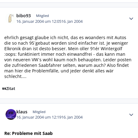
Autor-Statistiken
bibo93
Mitglied
16. Januar 2004 um 12:05
16. Jan 2004
ehrlich gesagt glaube ich nicht, das es woanders mit Autos
die so nach 95´gebaut worden sind einfacher ist. Je weniger
Elkronik dran ist desto besser. Mein oller 91ér Wintergolf
:oops: funktiniert immer noch einwandfrei - das kann man
von neueren VW´s wohl kaum noch behaupten. Leider posten
die zufriedenen Saabfahrer selten, warum auch? Also findet
man hier die Problemfälle, und jeder denkt alles wär
schlecht....
Zitat
Autor-Statistiken
klaus
Mitglied
16. Januar 2004 um 12:19
16. Jan 2004
Re: Probleme mit Saab