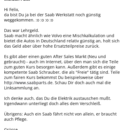
Hi Felix,
da bist Du ja bei der Saab Werkstatt noch günstig
weggekommen. :o :o :o :o
Das war Lehrgeld.
Saab macht ähnlich wie Volvo eine Mischkalkulation und
bietet die Autos in Deutschland relativ günstig an, holt sich
das Geld aber über hohe Ersatzteilpreise zurück.
Es gibt aber einen guten After Sales Markt (Neu und
gebraucht) - auch im Internet, über den man sich die Teile
zum guten Kurs besorgen kann. Außerdem gibt es einige
kompetente Saab Schrauber, die als "Freie" tätig sind. Teile
zum fairen Kurs bekommst Du beispielsweise über
http://www.saabparts.de.
Schau Dir doch auch mal die
Linksammlung an.
Ich denke auch, das Du die Elektrik austauschen mußt.
Irgendwann unterliegt doch alles dem Verschleiß.
Übrigens: Auch ein Saab fährt nicht von allein, er braucht
auch Pflege.
Grüsse