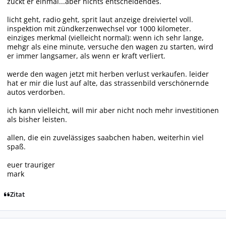
zuckt er einmal...aber nichts entscheidendes.
licht geht, radio geht, sprit laut anzeige dreiviertel voll.
inspektion mit zündkerzenwechsel vor 1000 kilometer.
einziges merkmal (vielleicht normal): wenn ich sehr lange,
mehgr als eine minute, versuche den wagen zu starten, wird
er immer langsamer, als wenn er kraft verliert.
werde den wagen jetzt mit herben verlust verkaufen. leider
hat er mir die lust auf alte, das strassenbild verschönernde
autos verdorben.
ich kann vielleicht, will mir aber nicht noch mehr investitionen
als bisher leisten.
allen, die ein zuvelässiges saabchen haben, weiterhin viel
spaß.
euer trauriger
mark
Zitat
Autor-Statistiken