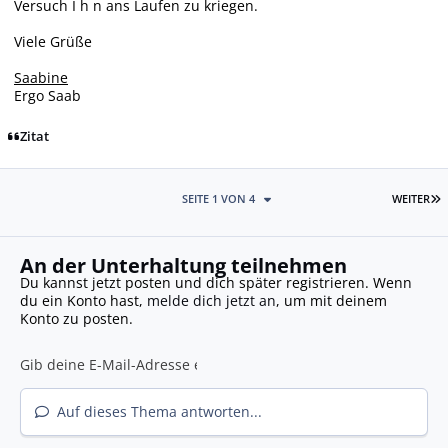
Versuch I h n ans Laufen zu kriegen.
Viele Grüße
Saabine
Ergo Saab
Zitat
L
SEITE 1 VON 4
WEITER
An der Unterhaltung teilnehmen
Du kannst jetzt posten und dich später registrieren. Wenn
du ein Konto hast,
melde dich jetzt an
, um mit deinem
Konto zu posten.
Auf dieses Thema antworten...