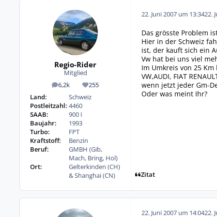
22. Juni 2007 um 13:34
22. 
Das grösste Problem is
Hier in der Schweiz f
ist, der kauft sich ein
Vw hat bei uns viel meh
Regio-Rider
Im Umkreis von 25 Km h
Mitglied
VW,AUDI, FIAT RENAULT
wenn jetzt jeder Gm-De
6,2k
255
Beiträge
Reputation
Oder was meint Ihr?
Land:
Schweiz
Postleitzahl:
4460
SAAB:
900 I
Baujahr:
1993
Turbo:
FPT
Kraftstoff:
Benzin
Beruf:
GMBH (Gib,
Mach, Bring, Hol)
Ort:
Gelterkinden (CH)
Zitat
& Shanghai (CN)
22. Juni 2007 um 14:04
22. 