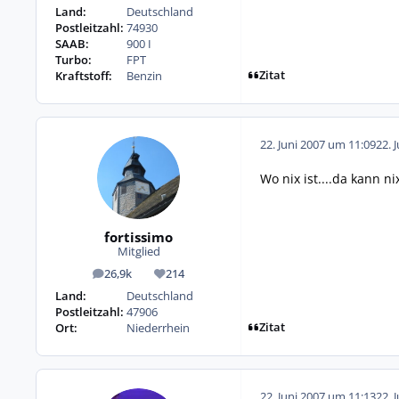
Land:
Deutschland
Postleitzahl:
74930
SAAB:
900 I
Turbo:
FPT
Zitat
Kraftstoff:
Benzin
22. Juni 2007 um 11:09
22. 
Wo nix ist....da kann ni
fortissimo
Mitglied
26,9k
214
Beiträge
Reputation
Land:
Deutschland
Postleitzahl:
47906
Zitat
Ort:
Niederrhein
22. Juni 2007 um 11:13
22. 