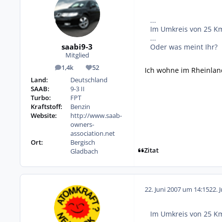
...
Im Umkreis von 25 Km
...
saabi9-3
Oder was meint Ihr?
Mitglied
1,4k
52
Ich wohne im Rheinlan
Beiträge
Reputation
Land:
Deutschland
SAAB:
9-3 II
Turbo:
FPT
Kraftstoff:
Benzin
Website:
http://www.saab-
owners-
association.net
Ort:
Bergisch
Zitat
Gladbach
22. Juni 2007 um 14:15
22. 
Im Umkreis von 25 Km