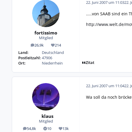
22. Juni 2007 um 11:03
22. 
.....von SAAB sind ein
http://www.welt.de/m
fortissimo
Mitglied
26,9k
214
Beiträge
Reputation
Land:
Deutschland
Postleitzahl:
47906
Zitat
Ort:
Niederrhein
22. Juni 2007 um 11:04
22. 
Wa soll da noch bröcke
klaus
Mitglied
54,8k
10
13k
Beiträge
Lösungen
Reputation