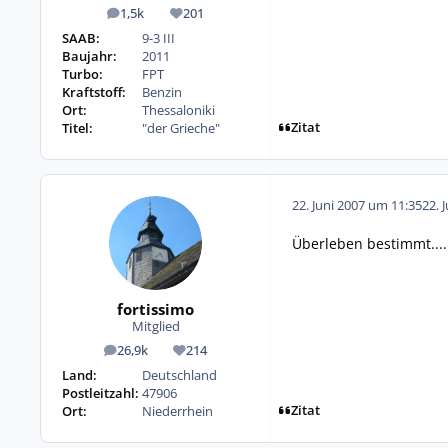
1,5k
201
Beiträge
Reputation
SAAB:
9-3 III
Baujahr:
2011
Turbo:
FPT
Kraftstoff:
Benzin
Ort:
Thessaloniki
Zitat
Titel:
"der Grieche"
22. Juni 2007 um 11:35
22. 
Überleben bestimmt...
fortissimo
Mitglied
26,9k
214
Beiträge
Reputation
Land:
Deutschland
Postleitzahl:
47906
Zitat
Ort:
Niederrhein