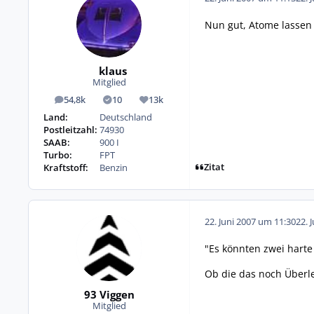
Nun gut, Atome lassen 
klaus
Mitglied
54,8k
10
13k
Beiträge
Lösungen
Reputation
Land:
Deutschland
Postleitzahl:
74930
SAAB:
900 I
Turbo:
FPT
Zitat
Kraftstoff:
Benzin
22. Juni 2007 um 11:30
22. 
"Es könnten zwei harte
Ob die das noch Überl
93 Viggen
Mitglied