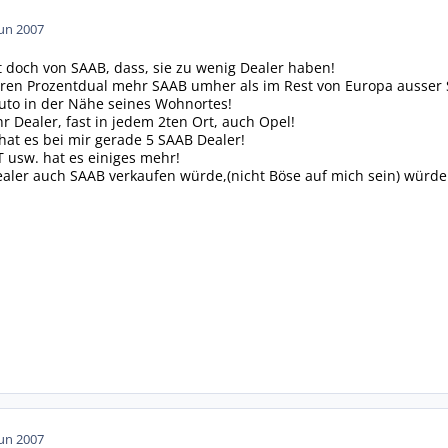
Jun 2007
t doch von SAAB, dass, sie zu wenig Dealer haben!
ahren Prozentdual mehr SAAB umher als im Rest von Europa ausse
 Auto in der Nähe seines Wohnortes!
r Dealer, fast in jedem 2ten Ort, auch Opel!
at es bei mir gerade 5 SAAB Dealer!
 usw. hat es einiges mehr!
aler auch SAAB verkaufen würde,(nicht Böse auf mich sein) würde 
Jun 2007