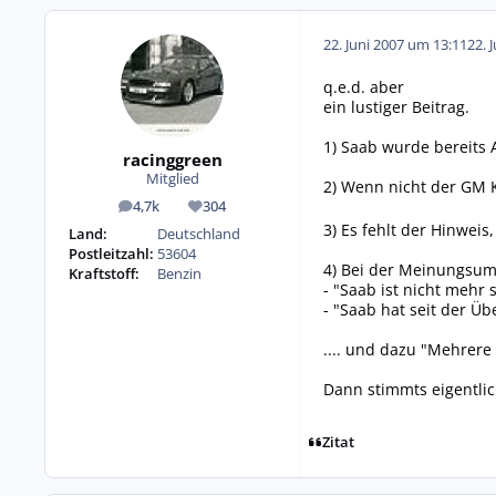
22. Juni 2007 um 13:11
22. 
q.e.d. aber
ein lustiger Beitrag.
1) Saab wurde bereits
racinggreen
Mitglied
2) Wenn nicht der GM K
4,7k
304
Beiträge
Reputation
3) Es fehlt der Hinweis
Land:
Deutschland
Postleitzahl:
53604
4) Bei der Meinungsumf
Kraftstoff:
Benzin
- "Saab ist nicht mehr 
- "Saab hat seit der 
.... und dazu "Mehrere
Dann stimmts eigentlic
Zitat