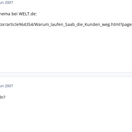
Jun 2007
 Thema bei WELT.de:
otor/article964354/Warum_laufen_Saab_die_Kunden_weg.html?pag
Jun 2007
ln?