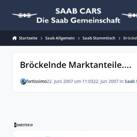
Zum Inhalt springen
Startseite
Saab Allgemein
Saab Stammtisch
Bröckel
Bröckelnde Marktanteile....
fortissimo
22. Juni 2007 um 11:03
22. Jun 2007
in
Saab 
LETZTE SEITE
1
2
WEITER