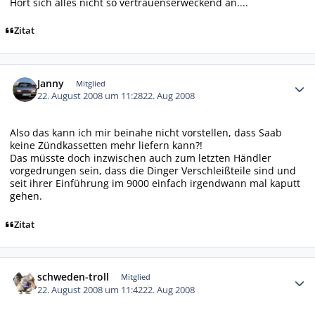
Hört sich alles nicht so vertrauenserweckend an....
Zitat
Autor-Statistiken
Janny
Mitglied
22. August 2008 um 11:28
22. Aug 2008
Also das kann ich mir beinahe nicht vorstellen, dass Saab
keine Zündkassetten mehr liefern kann?!
Das müsste doch inzwischen auch zum letzten Händler
vorgedrungen sein, dass die Dinger Verschleißteile sind und
seit ihrer Einführung im 9000 einfach irgendwann mal kaputt
gehen.
Zitat
Autor-Statistiken
schweden-troll
Mitglied
22. August 2008 um 11:42
22. Aug 2008