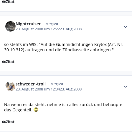
Zitat
Autor-Statistiken
Nightcruiser
Mitglied
23. August 2008 um 12:22
23. Aug 2008
so stehts im WIS: "Auf die Gummidichtungen Krytox (Art. Nr.
30 19 312) auftragen und die Zündkassette anbringen."
Zitat
Autor-Statistiken
schweden-troll
Mitglied
23. August 2008 um 12:34
23. Aug 2008
Na wenn es da steht, nehme ich alles zurück und behaupte
das Gegenteil.
Zitat