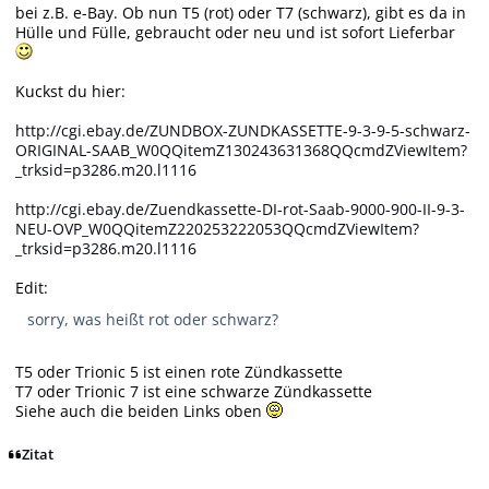
bei z.B. e-Bay. Ob nun T5 (rot) oder T7 (schwarz), gibt es da in
Hülle und Fülle, gebraucht oder neu und ist sofort Lieferbar
Kuckst du hier:
http://cgi.ebay.de/ZUNDBOX-ZUNDKASSETTE-9-3-9-5-schwarz-
ORIGINAL-SAAB_W0QQitemZ130243631368QQcmdZViewItem?
_trksid=p3286.m20.l1116
http://cgi.ebay.de/Zuendkassette-DI-rot-Saab-9000-900-II-9-3-
NEU-OVP_W0QQitemZ220253222053QQcmdZViewItem?
_trksid=p3286.m20.l1116
Edit:
sorry, was heißt rot oder schwarz?
T5 oder Trionic 5 ist einen rote Zündkassette
T7 oder Trionic 7 ist eine schwarze Zündkassette
Siehe auch die beiden Links oben
Zitat