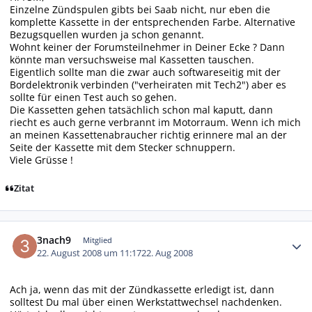
Einzelne Zündspulen gibts bei Saab nicht, nur eben die
komplette Kassette in der entsprechenden Farbe. Alternative
Bezugsquellen wurden ja schon genannt.
Wohnt keiner der Forumsteilnehmer in Deiner Ecke ? Dann
könnte man versuchsweise mal Kassetten tauschen.
Eigentlich sollte man die zwar auch softwareseitig mit der
Bordelektronik verbinden ("verheiraten mit Tech2") aber es
sollte für einen Test auch so gehen.
Die Kassetten gehen tatsächlich schon mal kaputt, dann
riecht es auch gerne verbrannt im Motorraum. Wenn ich mich
an meinen Kassettenabraucher richtig erinnere mal an der
Seite der Kassette mit dem Stecker schnuppern.
Viele Grüsse !
Zitat
Autor-Statistiken
3nach9
Mitglied
22. August 2008 um 11:17
22. Aug 2008
Ach ja, wenn das mit der Zündkassette erledigt ist, dann
solltest Du mal über einen Werkstattwechsel nachdenken.