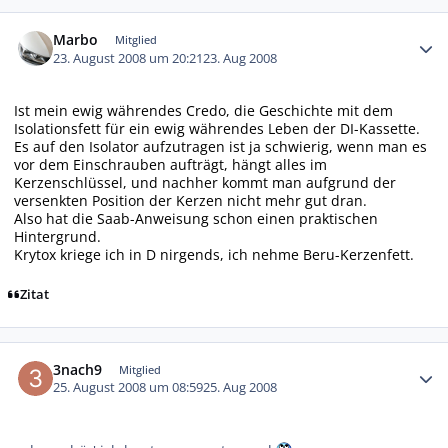
Autor-Statistiken
Marbo
Mitglied
23. August 2008 um 20:21
23. Aug 2008
Ist mein ewig währendes Credo, die Geschichte mit dem
Isolationsfett für ein ewig währendes Leben der DI-Kassette.
Es auf den Isolator aufzutragen ist ja schwierig, wenn man es
vor dem Einschrauben aufträgt, hängt alles im
Kerzenschlüssel, und nachher kommt man aufgrund der
versenkten Position der Kerzen nicht mehr gut dran.
Also hat die Saab-Anweisung schon einen praktischen
Hintergrund.
Krytox kriege ich in D nirgends, ich nehme Beru-Kerzenfett.
Zitat
Autor-Statistiken
3nach9
Mitglied
25. August 2008 um 08:59
25. Aug 2008