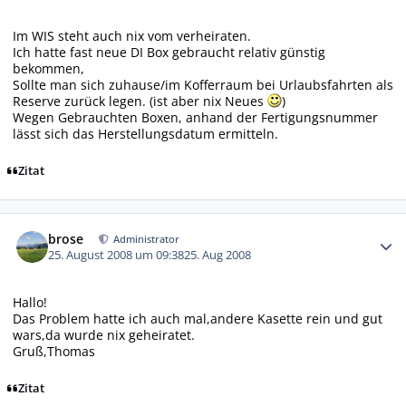
Im WIS steht auch nix vom verheiraten.
Ich hatte fast neue DI Box gebraucht relativ günstig
bekommen,
Sollte man sich zuhause/im Kofferraum bei Urlaubsfahrten als
Reserve zurück legen. (ist aber nix Neues
)
Wegen Gebrauchten Boxen, anhand der Fertigungsnummer
lässt sich das Herstellungsdatum ermitteln.
Zitat
Autor-Statistiken
brose
Administrator
25. August 2008 um 09:38
25. Aug 2008
Hallo!
Das Problem hatte ich auch mal,andere Kasette rein und gut
wars,da wurde nix geheiratet.
Gruß,Thomas
Zitat