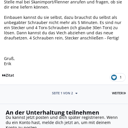
Stelle mal bei Skanimport/Flenner anrufen und fragen, ob sie
dir eine liefern können.
Einbauen kannst du sie selbst, dazu brauchst du selbst als
unbegabter Schrauber nicht mehr als 5 Minuten. Es sind nur
ein Stecker und 4 Torx-Schrauben (ich glaube 30er-Torx) zu
lösen. Dann kannst du das Viech abziehen und das neue
draufsetzen. 4 Schrauben rein, Stecker anschließen - Fertig!
Gruß,
Erik
Zitat
1
L
SEITE 1 VON 2
WEITER
An der Unterhaltung teilnehmen
Du kannst jetzt posten und dich später registrieren. Wenn
du ein Konto hast,
melde dich jetzt an
, um mit deinem
Konto zu posten.