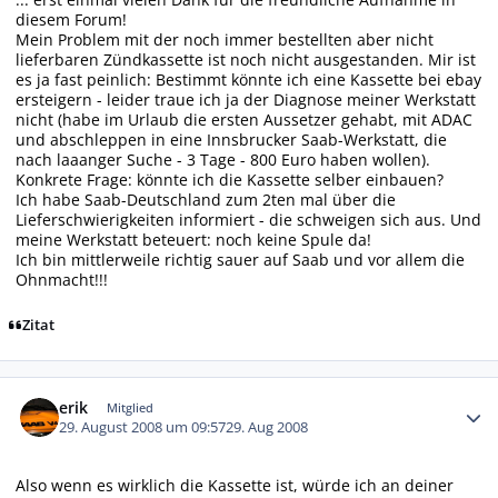
diesem Forum!
Mein Problem mit der noch immer bestellten aber nicht
lieferbaren Zündkassette ist noch nicht ausgestanden. Mir ist
es ja fast peinlich: Bestimmt könnte ich eine Kassette bei ebay
ersteigern - leider traue ich ja der Diagnose meiner Werkstatt
nicht (habe im Urlaub die ersten Aussetzer gehabt, mit ADAC
und abschleppen in eine Innsbrucker Saab-Werkstatt, die
nach laaanger Suche - 3 Tage - 800 Euro haben wollen).
Konkrete Frage: könnte ich die Kassette selber einbauen?
Ich habe Saab-Deutschland zum 2ten mal über die
Lieferschwierigkeiten informiert - die schweigen sich aus. Und
meine Werkstatt beteuert: noch keine Spule da!
Ich bin mittlerweile richtig sauer auf Saab und vor allem die
Ohnmacht!!!
Zitat
Autor-Statistiken
erik
Mitglied
29. August 2008 um 09:57
29. Aug 2008
Also wenn es wirklich die Kassette ist, würde ich an deiner