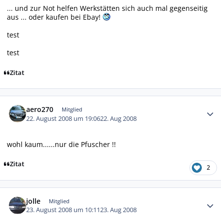
... und zur Not helfen Werkstätten sich auch mal gegenseitig
aus ... oder kaufen bei Ebay!
test
test
Zitat
Autor-Statistiken
aero270
Mitglied
22. August 2008 um 19:06
22. Aug 2008
wohl kaum......nur die Pfuscher !!
Zitat
2
Autor-Statistiken
jolle
Mitglied
23. August 2008 um 10:11
23. Aug 2008