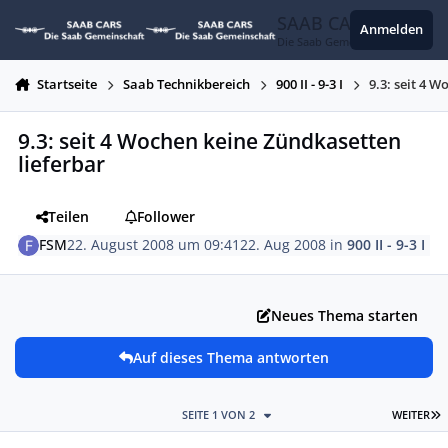
Zum Inhalt springen
SAAB CARS
Anmelden
Die Saab Gemeinschaft
Startseite
Saab Technikbereich
900 II - 9-3 I
9.3: seit 4 
9.3: seit 4 Wochen keine Zündkasetten
lieferbar
Teilen
Follower
FSM
22. August 2008 um 09:41
22. Aug 2008
in
900 II - 9-3 I
Neues Thema starten
Auf dieses Thema antworten
L
SEITE 1 VON 2
WEITER
Autor-Statistiken