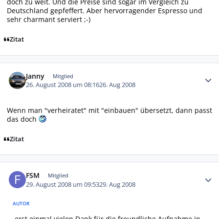
doch zu weit. Und die Preise sind sogar im Vergleich zu
Deutschland gepfeffert. Aber hervorragender Espresso und
sehr charmant serviert ;-)
Zitat
Autor-Statistiken
Janny
Mitglied
26. August 2008 um 08:16
26. Aug 2008
Wenn man "verheiratet" mit "einbauen" übersetzt, dann passt
das doch
Zitat
Autor-Statistiken
FSM
Mitglied
29. August 2008 um 09:53
29. Aug 2008
AUTOR
... erst einmal vielen Dank für die freundliche Aufnahme in