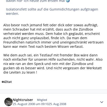
davon hör' ich heute zum ersten mal
Isolationsfett sollte auf die Gummidichtungen aufgtragen
werden.
Also bevor noch jemand fett oder dick oder sowas aufträgt,
mein Schrauber hat mit erzählt, dass auch die Zündbox
verheiratet werden muss. Dem habe ich geglaubt, erscheint
auch nicht ganz unplausibel, finde ich. Da man dem
Freundlichen natürlich immer und uneingeschränkt vertrauen
kann war mein Text nach bestem Wissen verfasst.
Wie dem auch sei, ein Testlauf mit fremder Box wäre dann
noch einfacher für unseren Hilfe suchenden, nicht wahr. Also
nix wie ran an den Speck und rein mit der Zündbox und
gucken ob es besser wird. Und nicht vergessen der Werkstatt
die Leviten zu lesen !
Zitat
Autor-Statistiken
Nightcruiser
Mitglied
25. August 2008 um 09:10
25. Aug 2008