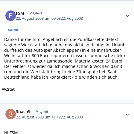
Autor-Statistiken
FSM
Mitglied
22. August 2008 um 09:53
22. Aug 2008
AUTOR
Danke für die Info! Angeblich ist die Zündkassette defekt -
sagt die Werkstatt. Ich glaube das nicht so richtig: Im Urlaub
durfte ich das Auto (per Abschleppen) in eine Innsbrucker
Werkstatt für 800 Euro reparieren lassen: sporadische elektr.
Unterbrechnung zur Lamdasonde! Materialkosten 24 Euro!
Der Fehler ist wieder da! Ich mache schon 6 Wochen damit
rum und die Werkstatt bringt keine Zündspule bei. Saab
Deutschland habe ich kontaktiert - die winden sich auch.
Zitat
Autor-Statistiken
3nach9
Mitglied
22. August 2008 um 11:12
22. Aug 2008
Hi FSM,