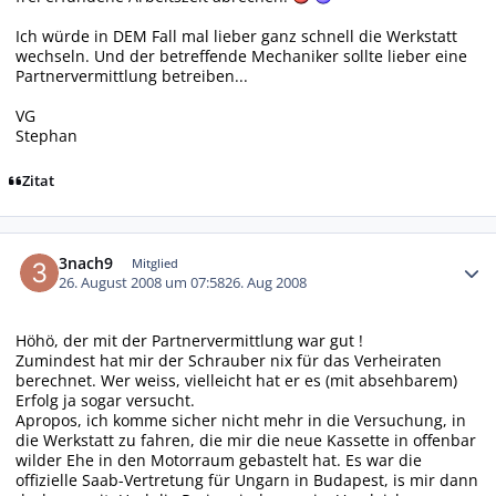
Ich würde in DEM Fall mal lieber ganz schnell die Werkstatt
wechseln. Und der betreffende Mechaniker sollte lieber eine
Partnervermittlung betreiben...
VG
Stephan
Zitat
Autor-Statistiken
3nach9
Mitglied
26. August 2008 um 07:58
26. Aug 2008
Höhö, der mit der Partnervermittlung war gut !
Zumindest hat mir der Schrauber nix für das Verheiraten
berechnet. Wer weiss, vielleicht hat er es (mit absehbarem)
Erfolg ja sogar versucht.
Apropos, ich komme sicher nicht mehr in die Versuchung, in
die Werkstatt zu fahren, die mir die neue Kassette in offenbar
wilder Ehe in den Motorraum gebastelt hat. Es war die
offizielle Saab-Vertretung für Ungarn in Budapest, is mir dann