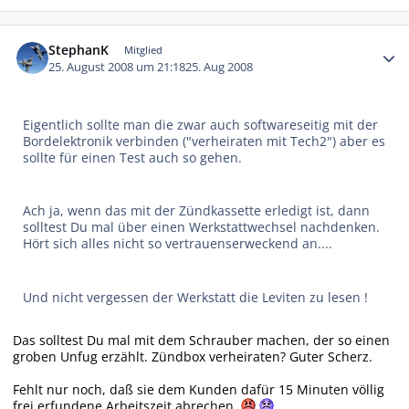
Autor-Statistiken
StephanK
Mitglied
25. August 2008 um 21:18
25. Aug 2008
Eigentlich sollte man die zwar auch softwareseitig mit der
Bordelektronik verbinden ("verheiraten mit Tech2") aber es
sollte für einen Test auch so gehen.
Ach ja, wenn das mit der Zündkassette erledigt ist, dann
solltest Du mal über einen Werkstattwechsel nachdenken.
Hört sich alles nicht so vertrauenserweckend an....
Und nicht vergessen der Werkstatt die Leviten zu lesen !
Das solltest Du mal mit dem Schrauber machen, der so einen
groben Unfug erzählt. Zündbox verheiraten? Guter Scherz.
Fehlt nur noch, daß sie dem Kunden dafür 15 Minuten völlig
frei erfundene Arbeitszeit abrechen.