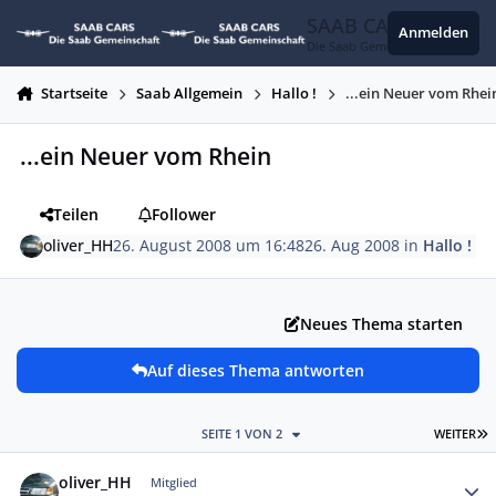
Zum Inhalt springen
SAAB CARS
Anmelden
Die Saab Gemeinschaft
Startseite
Saab Allgemein
Hallo !
...ein Neuer vom Rhei
...ein Neuer vom Rhein
Teilen
Follower
oliver_HH
26. August 2008 um 16:48
26. Aug 2008
in
Hallo !
Neues Thema starten
Auf dieses Thema antworten
L
SEITE 1 VON 2
WEITER
Autor-Statistiken
oliver_HH
Mitglied