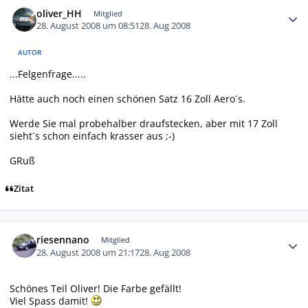
oliver_HH
Mitglied
28. August 2008 um 08:51
28. Aug 2008
AUTOR
...Felgenfrage.....
Hätte auch noch einen schönen Satz 16 Zoll Aero´s.
Werde Sie mal probehalber draufstecken, aber mit 17 Zoll
sieht´s schon einfach krasser aus ;-)
GRuß
Zitat
Autor-Statistiken
riesennano
Mitglied
28. August 2008 um 21:17
28. Aug 2008
Schönes Teil Oliver! Die Farbe gefällt!
Viel Spass damit!