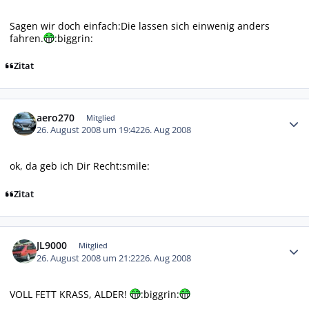
Sagen wir doch einfach:Die lassen sich einwenig anders
fahren.
:biggrin:
Zitat
Autor-Statistiken
aero270
Mitglied
26. August 2008 um 19:42
26. Aug 2008
ok, da geb ich Dir Recht:smile:
Zitat
Autor-Statistiken
JL9000
Mitglied
26. August 2008 um 21:22
26. Aug 2008
VOLL FETT KRASS, ALDER!
:biggrin: