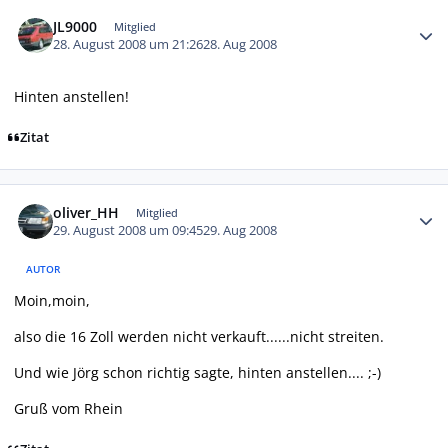
Autor-Statistiken
JL9000
Mitglied
28. August 2008 um 21:26
28. Aug 2008
Hinten anstellen!
Zitat
Autor-Statistiken
oliver_HH
Mitglied
29. August 2008 um 09:45
29. Aug 2008
AUTOR
Moin,moin,
also die 16 Zoll werden nicht verkauft......nicht streiten.
Und wie Jörg schon richtig sagte, hinten anstellen.... ;-)
Gruß vom Rhein