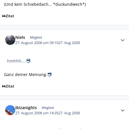
(Und kein Schiebedach... *duckundwech*)
Zitat
Autor-Statistiken
Niels
Mitglied
27. August 2008 um 09:10
27. Aug 2008
hmhhh....
Ganz deiner Meinung.
Zitat
Autor-Statistiken
Ibizanights
Mitglied
27. August 2008 um 14:35
27. Aug 2008