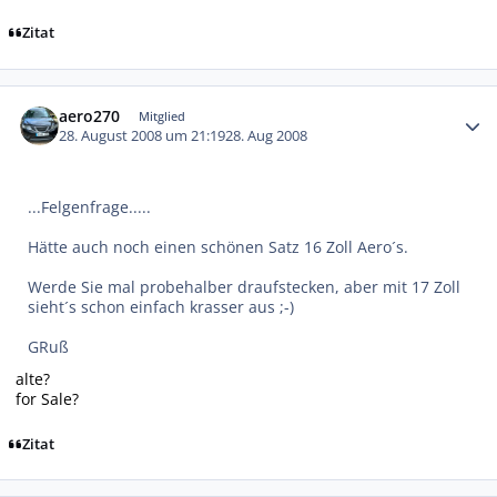
Zitat
Autor-Statistiken
aero270
Mitglied
28. August 2008 um 21:19
28. Aug 2008
...Felgenfrage.....
Hätte auch noch einen schönen Satz 16 Zoll Aero´s.
Werde Sie mal probehalber draufstecken, aber mit 17 Zoll
sieht´s schon einfach krasser aus ;-)
GRuß
alte?
for Sale?
Zitat