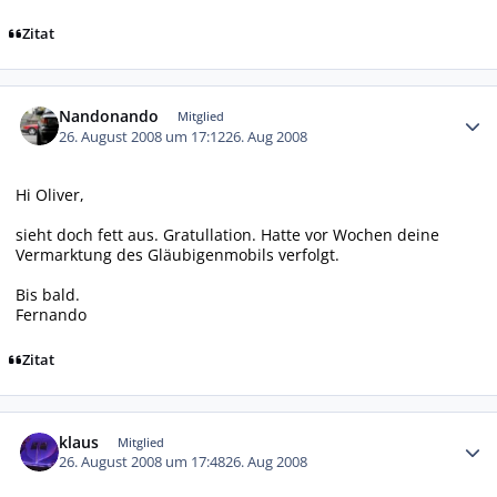
Zitat
Autor-Statistiken
Nandonando
Mitglied
26. August 2008 um 17:12
26. Aug 2008
Hi Oliver,
sieht doch fett aus. Gratullation. Hatte vor Wochen deine
Vermarktung des Gläubigenmobils verfolgt.
Bis bald.
Fernando
Zitat
Autor-Statistiken
klaus
Mitglied
26. August 2008 um 17:48
26. Aug 2008