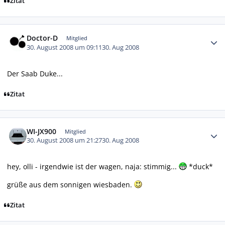
Zitat
Autor-Statistiken
Doctor-D
Mitglied
30. August 2008 um 09:11
30. Aug 2008
Der Saab Duke...
Zitat
Autor-Statistiken
WI-JX900
Mitglied
30. August 2008 um 21:27
30. Aug 2008
hey, olli - irgendwie ist der wagen, naja: stimmig...
*duck*
grüße aus dem sonnigen wiesbaden.
Zitat