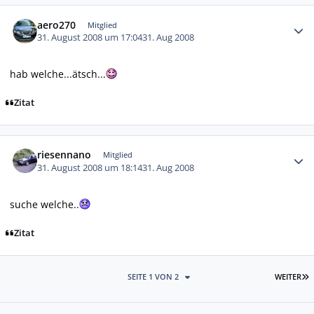
Autor-Statistiken
aero270
Mitglied
31. August 2008 um 17:04
31. Aug 2008
hab welche...ätsch...
Zitat
Autor-Statistiken
riesennano
Mitglied
31. August 2008 um 18:14
31. Aug 2008
suche welche..
Zitat
L
SEITE 1 VON 2
WEITER