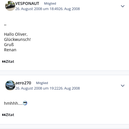
VESPONAUT
Mitglied
26. August 2008 um 18:49
26. Aug 2008
..
Hallo Oliver,
Glückwunsch!
Gruß
Renan
Zitat
Autor-Statistiken
aero270
Mitglied
26. August 2008 um 19:22
26. Aug 2008
hmhhh....
Zitat