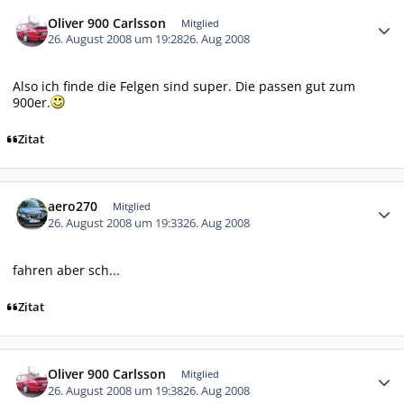
Autor-Statistiken
Oliver 900 Carlsson
Mitglied
26. August 2008 um 19:28
26. Aug 2008
Also ich finde die Felgen sind super. Die passen gut zum
900er.
Zitat
Autor-Statistiken
aero270
Mitglied
26. August 2008 um 19:33
26. Aug 2008
fahren aber sch...
Zitat
Autor-Statistiken
Oliver 900 Carlsson
Mitglied
26. August 2008 um 19:38
26. Aug 2008