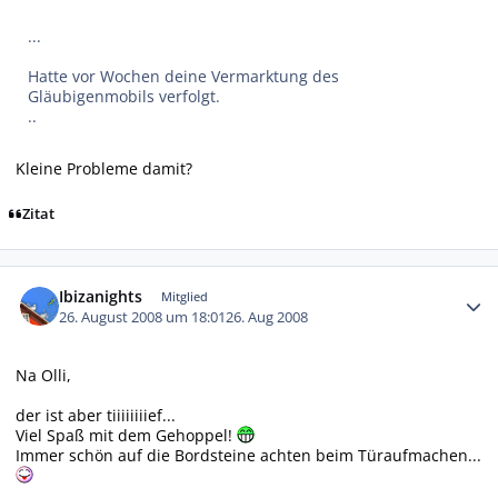
...
Hatte vor Wochen deine Vermarktung des
Gläubigenmobils verfolgt.
..
Kleine Probleme damit?
Zitat
Autor-Statistiken
Ibizanights
Mitglied
26. August 2008 um 18:01
26. Aug 2008
Na Olli,
der ist aber tiiiiiiiief...
Viel Spaß mit dem Gehoppel!
Immer schön auf die Bordsteine achten beim Türaufmachen...