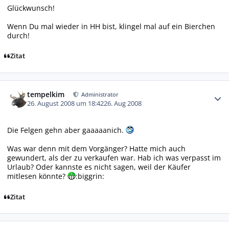
Glückwunsch!
Wenn Du mal wieder in HH bist, klingel mal auf ein Bierchen
durch!
Zitat
Autor-Statistiken
tempelkim
Administrator
26. August 2008 um 18:42
26. Aug 2008
Die Felgen gehn aber gaaaaanich.
Was war denn mit dem Vorgänger? Hatte mich auch
gewundert, als der zu verkaufen war. Hab ich was verpasst im
Urlaub? Oder kannste es nicht sagen, weil der Käufer
mitlesen könnte?
:biggrin:
Zitat
Autor-Statistiken