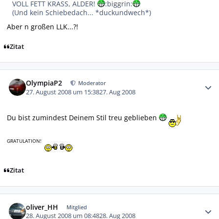
VOLL FETT KRASS, ALDER!
:biggrin:
(Und kein Schiebedach... *duckundwech*)
Aber n großen LLK...?!
Zitat
Autor-Statistiken
OlympiaP2
Moderator
27. August 2008 um 15:38
27. Aug 2008
Du bist zumindest Deinem Stil treu geblieben
GRATULATION!
Zitat
Autor-Statistiken
oliver_HH
Mitglied
28. August 2008 um 08:48
28. Aug 2008