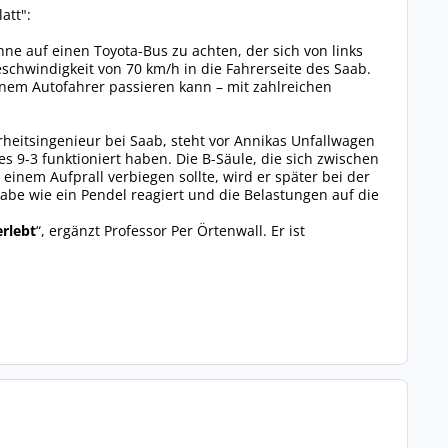
att":
ne auf einen Toyota-Bus zu achten, der sich von links
chwindigkeit von 70 km/h in die Fahrerseite des Saab.
inem Autofahrer passieren kann – mit zahlreichen
rheitsingenieur bei Saab, steht vor Annikas Unfallwagen
es 9-3 funktioniert haben. Die B-Säule, die sich zwischen
i einem Aufprall verbiegen sollte, wird er später bei der
be wie ein Pendel reagiert und die Belastungen auf die
erlebt
“, ergänzt Professor Per Örtenwall. Er ist