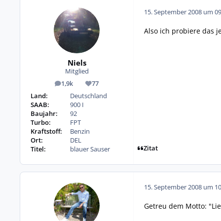
15. September 2008 um 09
Also ich probiere das je
Niels
Mitglied
1,9k
77
Beiträge
Reputation
Land:
Deutschland
SAAB:
900 I
Baujahr:
92
Turbo:
FPT
Kraftstoff:
Benzin
Ort:
DEL
Zitat
Titel:
blauer Sauser
15. September 2008 um 10
Getreu dem Motto: "Lie