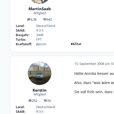
MartinSaab
Mitglied
5,3k
442
Beiträge
Reputation
Land:
Deutschland
SAAB:
9-3 II
Baujahr:
2008
Turbo:
FPT
Zitat
Kraftstoff:
Benzin
15. September 2008 um 10
Hätte Annika besser a
Also, dass "was wäre we
Kerstin
Sie soll froh sein, dass
Mitglied
252
24
Beiträge
Reputation
Land:
Deutschland
SAAB:
9-3 II