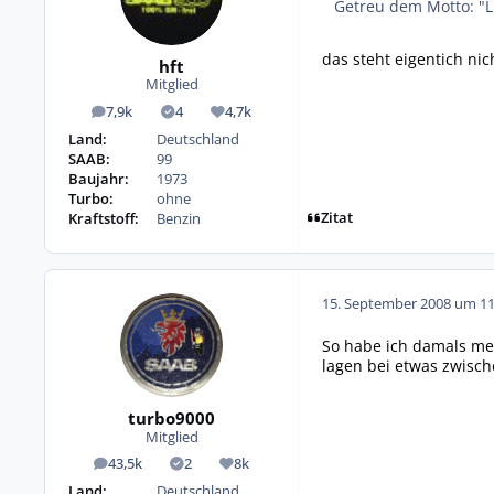
Getreu dem Motto: "L
das steht eigentich nic
hft
Mitglied
7,9k
4
4,7k
Beiträge
Lösungen
Reputation
Land:
Deutschland
SAAB:
99
Baujahr:
1973
Turbo:
ohne
Zitat
Kraftstoff:
Benzin
15. September 2008 um 11
So habe ich damals me
lagen bei etwas zwisch
turbo9000
Mitglied
43,5k
2
8k
Beiträge
Lösungen
Reputation
Land:
Deutschland