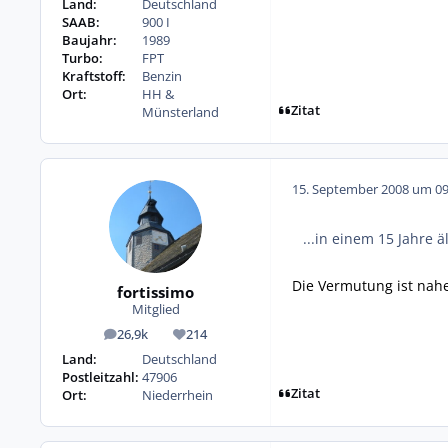
Land:
Deutschland
SAAB:
900 I
Baujahr:
1989
Turbo:
FPT
Kraftstoff:
Benzin
Ort:
HH &
Zitat
Münsterland
15. September 2008 um 09
...in einem 15 Jahre 
Die Vermutung ist nah
fortissimo
Mitglied
26,9k
214
Beiträge
Reputation
Land:
Deutschland
Postleitzahl:
47906
Zitat
Ort:
Niederrhein