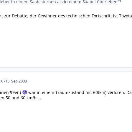
ieber in einem Saab sterben als in einem Saapel überleben"?
ht zur Debatte; der Gewinner des technischen Fortschritt ist Toyota
:07
15. Sep 2008
inen 99er (
war in einem Traumzustand mit 60tkm) verloren. Da i
en 50 und 60 km/h....