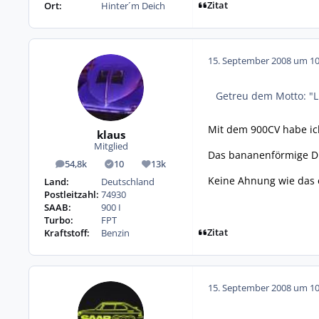
Zitat
Ort:
Hinter´m Deich
15. September 2008 um 10
Getreu dem Motto: "L
Mit dem 900CV habe ich
klaus
Mitglied
Das bananenförmige Di
54,8k
10
13k
Beiträge
Lösungen
Reputation
Keine Ahnung wie das e
Land:
Deutschland
Postleitzahl:
74930
SAAB:
900 I
Turbo:
FPT
Zitat
Kraftstoff:
Benzin
15. September 2008 um 10