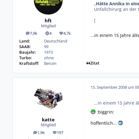
„
Hätte Annika in ein
Unfallchirurg an der 
hft
[
Mitglied
7,9k
4
4,7k
...in einem 15 Jahre äl
Beiträge
Lösungen
Reputation
Land:
Deutschland
SAAB:
99
Baujahr:
1973
Turbo:
ohne
Zitat
Kraftstoff:
Benzin
15. September 2008 um 09
...in einem 15 Jahre 
:biggrin:
katte
hoffentlich...
Mitglied
1,9k
197
Beiträge
Reputation