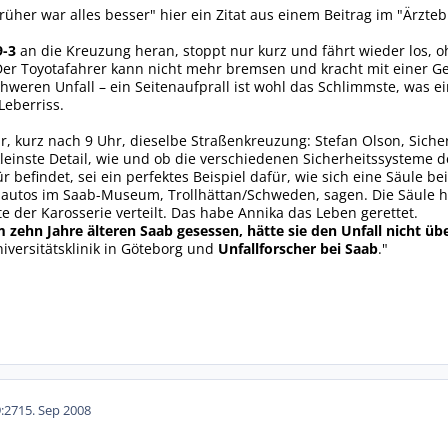
her war alles besser" hier ein Zitat aus einem Beitrag im "Ärztebl
9-3
an die Kreuzung heran, stoppt nur kurz und fährt wieder los, oh
er Toyotafahrer kann nicht mehr bremsen und kracht mit einer Ges
hweren Unfall – ein Seitenaufprall ist wohl das Schlimmste, was e
Leberriss.
r, kurz nach 9 Uhr, dieselbe Straßenkreuzung: Stefan Olson, Siche
kleinste Detail, wie und ob die verschiedenen Sicherheitssysteme d
r befindet, sei ein perfektes Beispiel dafür, wie sich eine Säule be
lautos im Saab-Museum, Trollhättan/Schweden, sagen. Die Säule ha
 der Karosserie verteilt. Das habe Annika das Leben gerettet.
 zehn Jahre älteren Saab gesessen, hätte sie den Unfall nicht üb
niversitätsklinik in Göteborg und
Unfallforscher bei Saab
."
:27
15. Sep 2008