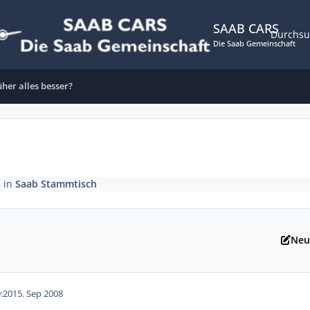
SAAB CARS
Durchs
Die Saab Gemeinschaft
her alles besser?
8
in
Saab Stammtisch
Neu
:20
15. Sep 2008