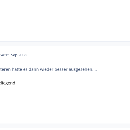
:48
15. Sep 2008
älteren hatte es dann wieder besser ausgesehen....
eliegend.