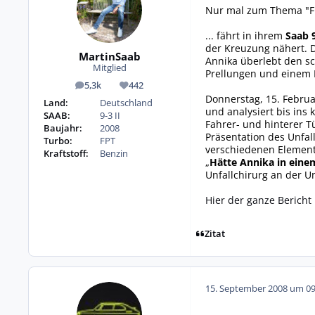
Nur mal zum Thema "Frü
... fährt in ihrem
Saab 
der Kreuzung nähert. D
MartinSaab
Annika überlebt den sc
Mitglied
Prellungen und einem 
5,3k
442
Beiträge
Reputation
Donnerstag, 15. Februa
Land:
Deutschland
und analysiert bis ins 
SAAB:
9-3 II
Fahrer- und hinterer Tü
Baujahr:
2008
Präsentation des Unfal
Turbo:
FPT
verschiedenen Elemente
Kraftstoff:
Benzin
„
Hätte Annika in einem
Unfallchirurg an der U
Hier der ganze Bericht
Zitat
15. September 2008 um 09