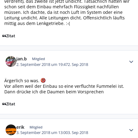
verdreht), das zweite ist jetzt undicht. Tatsächlich hatten wir
schon seit dem Einbau mehrfach Flüssigkeit nachfüllen
müssen. Ich dachte, da ist noch Luft im System oder eine
Leitung undicht. Alle Leitungen dicht. Offensichtlich läufts
mittig aus dem Lenkgetriebe. :-(
Zitat
Autor-Statistiken
jan.b
Mitglied
2. September 2018 um 19:47
2. Sep 2018
Ärgerlich so was.
Vor allem weil der Einbau so eine verfluchte Fummelei ist.
Dann drücke ich die Daumen beim Vorsprechen
Zitat
Autor-Statistiken
erik
Mitglied
3. September 2018 um 13:00
3. Sep 2018