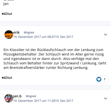
Jan
Zitat
Autor-Statistiken
erik
Mitglied
19. Dezember 2017 um 08:47
19. Dez 2017
Ein Klassiker ist der Rücklaufschlauch von der Lenkung zum
Flüssigkeitsbehälter. Der Schlauch wird im Alter gerne rissig
und irgendwann ist er dann durch. Also verfolge mal den
Schlauch vom Behälter hinter zur Spritzwand / Lenkung. Geht
am Bremskraftverstärker runter Richtung Lenkung.
Zitat
1
Autor-Statistiken
jan.b
Mitglied
19. Dezember 2017 um 11:28
19. Dez 2017