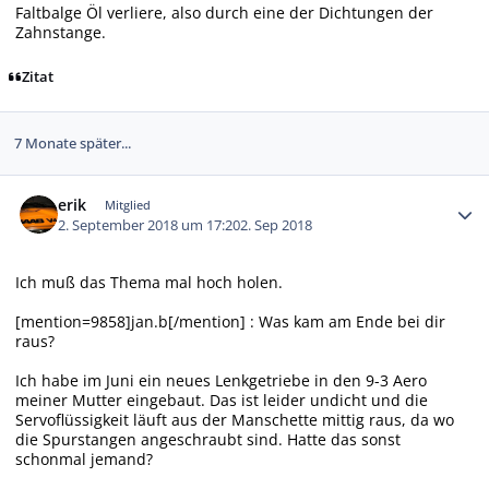
Faltbalge Öl verliere, also durch eine der Dichtungen der
Zahnstange.
Zitat
7 Monate später...
Autor-Statistiken
erik
Mitglied
2. September 2018 um 17:20
2. Sep 2018
Ich muß das Thema mal hoch holen.
[mention=9858]jan.b[/mention] : Was kam am Ende bei dir
raus?
Ich habe im Juni ein neues Lenkgetriebe in den 9-3 Aero
meiner Mutter eingebaut. Das ist leider undicht und die
Servoflüssigkeit läuft aus der Manschette mittig raus, da wo
die Spurstangen angeschraubt sind. Hatte das sonst
schonmal jemand?