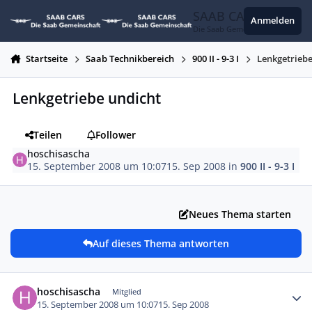
Zum Inhalt springen
SAAB CARS
Anmelden
Die Saab Gemeinschaft
Startseite
Saab Technikbereich
900 II - 9-3 I
Lenkgetriebe
Lenkgetriebe undicht
Teilen
Follower
hoschisascha
15. September 2008 um 10:07
15. Sep 2008
in
900 II - 9-3 I
Neues Thema starten
Auf dieses Thema antworten
Autor-Statistiken
hoschisascha
Mitglied
15. September 2008 um 10:07
15. Sep 2008