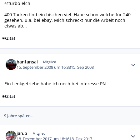
@turbo-elch
400 Tacken find ein bischen viel. Habe schon welche für 240
gesehen, u.a. bei ebay. Mich schreckt nur die Arbeit noch
etwas ab...
Zitat
Autor-Statistiken
bantansai
Mitglied
15. September 2008 um 16:33
15. Sep 2008
Ein Lenkgetriebe habe ich noch bei Interesse PN.
Zitat
9 Jahre später...
Autor-Statistiken
jan.b
Mitglied
18. Dezember 2017 um 18:16
18. Dez 2017