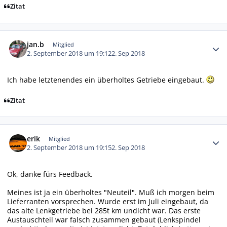
Zitat
Autor-Statistiken
jan.b
Mitglied
2. September 2018 um 19:12
2. Sep 2018
Ich habe letztenendes ein überholtes Getriebe eingebaut.
Zitat
Autor-Statistiken
erik
Mitglied
2. September 2018 um 19:15
2. Sep 2018
Ok, danke fürs Feedback.
Meines ist ja ein überholtes "Neuteil". Muß ich morgen beim
Lieferranten vorsprechen. Wurde erst im Juli eingebaut, da
das alte Lenkgetriebe bei 285t km undicht war. Das erste
Austauschteil war falsch zusammen gebaut (Lenkspindel