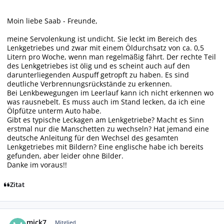
Moin liebe Saab - Freunde,
meine Servolenkung ist undicht. Sie leckt im Bereich des
Lenkgetriebes und zwar mit einem Öldurchsatz von ca. 0,5
Litern pro Woche, wenn man regelmäßig fährt. Der rechte Teil
des Lenkgetriebes ist ölig und es scheint auch auf den
darunterliegenden Auspuff getropft zu haben. Es sind
deutliche Verbrennungsrückstände zu erkennen.
Bei Lenkbewegungen im Leerlauf kann ich nicht erkennen wo
was rausnebelt. Es muss auch im Stand lecken, da ich eine
Ölpfütze unterm Auto habe.
Gibt es typische Leckagen am Lenkgetriebe? Macht es Sinn
erstmal nur die Manschetten zu wechseln? Hat jemand eine
deutsche Anleitung für den Wechsel des gesamten
Lenkgetriebes mit Bildern? Eine englische habe ich bereits
gefunden, aber leider ohne Bilder.
Danke im voraus!!
Zitat
Autor-Statistiken
mick7
Mitglied