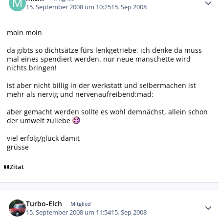
15. September 2008 um 10:25
15. Sep 2008
moin moin
da gibts so dichtsätze fürs lenkgetriebe, ich denke da muss
mal eines spendiert werden. nur neue manschette wird
nichts bringen!
ist aber nicht billig in der werkstatt und selbermachen ist
mehr als nervig und nervenaufreibend:mad:
aber gemacht werden sollte es wohl demnächst, allein schon
der umwelt zuliebe
viel erfolg/glück damit
grüsse
Zitat
Autor-Statistiken
Turbo-Elch
Mitglied
15. September 2008 um 11:54
15. Sep 2008