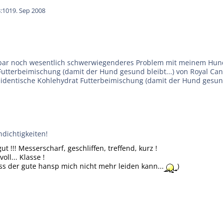
:10
19. Sep 2008
chbar noch wesentlich schwerwiegenderes Problem mit meinem Hun
Futterbeimischung (damit der Hund gesund bleibt...) von Royal Can
e identische Kohlehydrat Futterbeimischung (damit der Hund gesund 
ndichtigkeiten!
ut !!! Messerscharf, geschliffen, treffend, kurz !
ll... Klasse !
sss der gute hansp mich nicht mehr leiden kann...
)