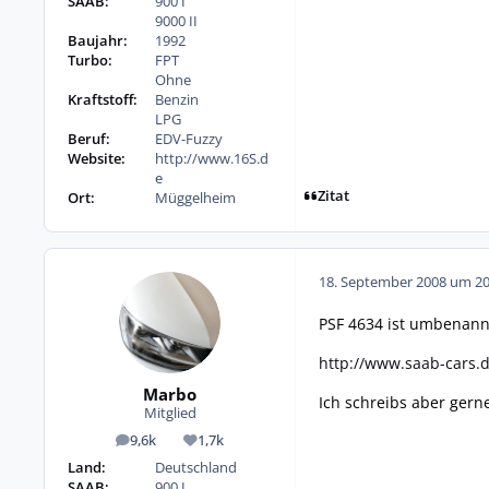
SAAB:
900 I
9000 II
Baujahr:
1992
Turbo:
FPT
Ohne
Kraftstoff:
Benzin
LPG
Beruf:
EDV-Fuzzy
Website:
http://www.16S.d
e
Zitat
Ort:
Müggelheim
18. September 2008 um 20
PSF 4634 ist umbenannt 
http://www.saab-cars.d
Marbo
Ich schreibs aber gern
Mitglied
9,6k
1,7k
Beiträge
Reputation
Land:
Deutschland
SAAB:
900 I