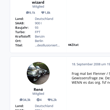
wizard
Mitglied
9,1k
1,8k
Beiträge
Reputation
Land:
Deutschland
SAAB:
900 I
Baujahr:
93
Turbo:
FPT
Kraftstoff:
Benzin
Ort:
Berlin
Zitat
Titel:
...desillusioniert...
18. September 2008 um 19
Frag mal bei Flenner /
Gewissensfrage zw. Dex
WENN es das org. fsf n
René
Mitglied
34,3k
4
6,2k
Beiträge
Lösungen
Reputation
Land:
Deutschland