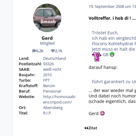
19. September 2008 um 13
Volltreffer, i hob di ! ...
Tröstet Euch,
Gerd
ich hab ein verglei
Flocons Kohlehydrat 
Mitglied
Jetzt muss er halt di
6,2k
2,1k
Beiträge
Reputation
GB
Land:
Deutschland
Postleitzahl:
93326
darauf hansp:
SAAB:
weiß nicht
Baujahr:
2010
Turbo:
FPT
Führt garantiert zu U
Kraftstoff:
Benzin
... der war wieder mal g
Beruf:
Pensionär
Und dabei noch humorvo
Website:
http://homosaabi
(schade eigentlich, da
ens.tripod.com/
Ort:
Abensberg
Titel:
R.I.P.
Gerd
Zitat