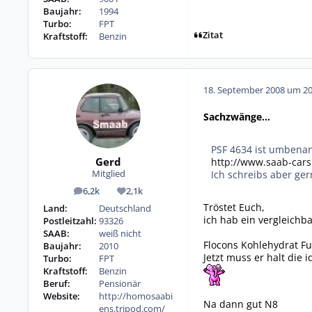
Baujahr:
1994
Turbo:
FPT
Zitat
Kraftstoff:
Benzin
18. September 2008 um 20
Sachzwänge...
PSF 4634 ist umbenannt
Gerd
http://www.saab-cars
Ich schreibs aber ger
Mitglied
6,2k
2,1k
Beiträge
Reputation
Tröstet Euch,
Land:
Deutschland
ich hab ein vergleich
Postleitzahl:
93326
SAAB:
weiß nicht
Flocons Kohlehydrat Fu
Baujahr:
2010
Jetzt muss er halt die 
Turbo:
FPT
Kraftstoff:
Benzin
Beruf:
Pensionär
Website:
http://homosaabi
Na dann gut N8
ens.tripod.com/