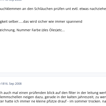
hlauchklemmen an den Schläuchen prüfen unt evtl. etwas nachziehe
keit selber.....das wird sicher wie immer spannend
eichnung, Nummer Farbe (des Öles)etc...
:18
16. Sep 2008
 ich auch mal einen prüfenden blick auf den filter in der leitung w
lemmschellen neigen dazu, gerade in der kalten jahreszeit, zu w
ter hatte ich immer ne kleine pfütze drauf - im sommer trocken. na