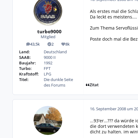
Als erstes mal die Sc
Da leckt es meistens....
Zum Thema Servoflüssig
turbo9000
Mitglied
Poste doch mal die Bez
43,5k
2
8k
Beiträge
Lösungen
Reputation
Land:
Deutschland
SAAB:
9000 II
Baujahr:
1992
Turbo:
FPT
Kraftstoff:
LPG
Titel:
Die dunkle Seite
Zitat
des Forums
16. September 2008 um 20
...93'er...??? da würde
die dort verwendeten k
dicht zu halten. im win