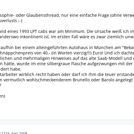
sophie- oder Glaubensthread, nur eine einfache Frage (ohne Verweis
verlusts ;-)
tand eines 1993 LPT cabs war am Minimum. Die Ursache weiß ich im
anderswo inkontinent ist. Im ersten Fall wäre es zwar ziemlich unwich
raufhin bei einem alteingeführten Autohaus in München am "Bekann
hnäppchenpreis von 40.- (in Worten vierzig!!!) Euro! Und ich dacht
ücklichen und mehrmaligen Hinweises auf das alte Saab-Modell und
n hätte, wurde im eine silbergraue Flasche aufgezwungen mit der 
dert habe.
tarbeiter wirklich recht haben oder darf ich ihm die teuer ersta
in vermutlich wohlschmeckenderem Brunello oder Barolo angelegt
?
en)
:17
16. Sep 2008