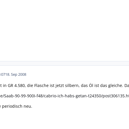
:07
18. Sep 2008
in GR 4.580, die Flasche ist jetzt silbern, das Öl ist das gleiche. D
e/Saab-90-99-900I-f48/cabrio-ich-habs-getan-t24350/post306135.h
e periodisch neu.