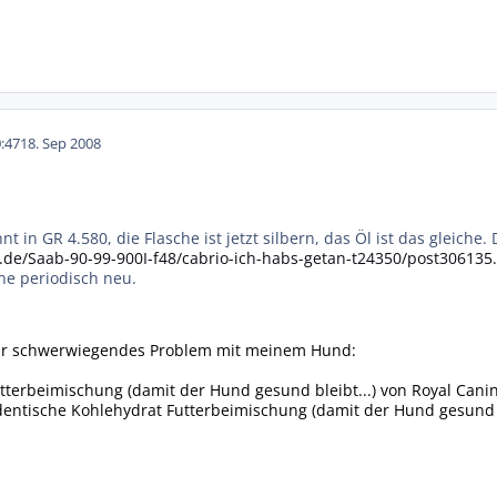
:47
18. Sep 2008
 in GR 4.580, die Flasche ist jetzt silbern, das Öl ist das gleiche. 
.de/Saab-90-99-900I-f48/cabrio-ich-habs-getan-t24350/post306135
ne periodisch neu.
bar schwerwiegendes Problem mit meinem Hund:
tterbeimischung (damit der Hund gesund bleibt...) von Royal Canin
identische Kohlehydrat Futterbeimischung (damit der Hund gesund bl