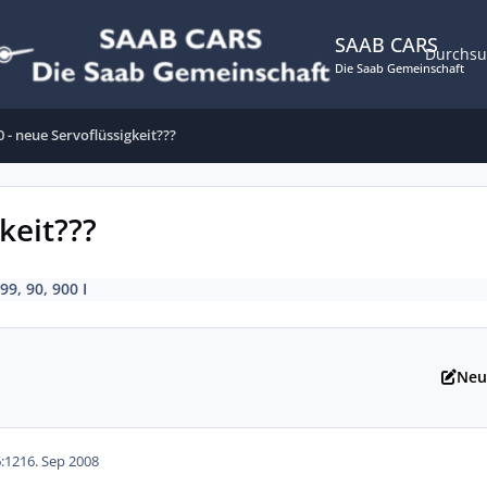
SAAB CARS
Durchs
Die Saab Gemeinschaft
0 - neue Servoflüssigkeit???
keit???
99, 90, 900 I
Neu
:12
16. Sep 2008