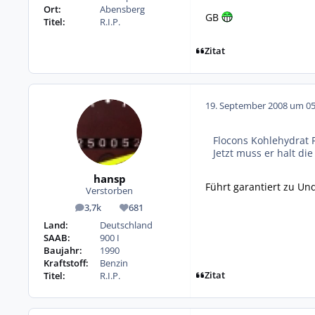
Ort:
Abensberg
GB
Titel:
R.I.P.
Zitat
19. September 2008 um 05
Flocons Kohlehydrat 
Jetzt muss er halt di
hansp
Führt garantiert zu Und
Verstorben
3,7k
681
Beiträge
Reputation
Land:
Deutschland
SAAB:
900 I
Baujahr:
1990
Kraftstoff:
Benzin
Zitat
Titel:
R.I.P.