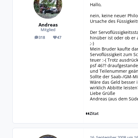
Hallo,
nein, keine neuer Philo
Ursache des Füssigkeits
Andreas
Mitglied
Der Servoflüssigkeitss
hinüber ist oder ob er 
318
47
Beiträge
Reputation
;-)
Mein Bruder kaufte da
Servoflüssigkeit zum Sc
teuer :-( Trotz ausdr
psf 46?? draufgestande
und Teilenummer geän
Sollte der Saab-/GM-Mi
Wäre das Geld besser 
wirklich Abbitte leisten
Liebe Grüße
Andreas (aus dem Süd
Zitat
16. September 2008 um 16