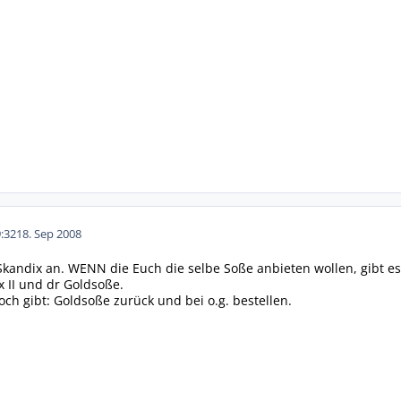
:32
18. Sep 2008
 Skandix an. WENN die Euch die selbe Soße anbieten wollen, gibt e
 II und dr Goldsoße.
och gibt: Goldsoße zurück und bei o.g. bestellen.