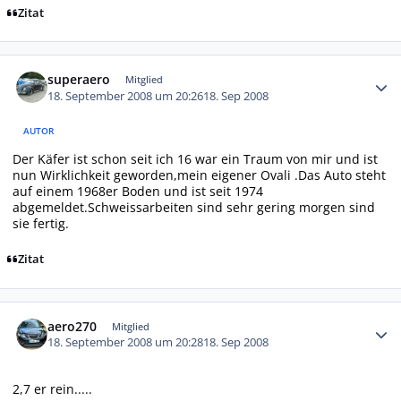
Zitat
Autor-Statistiken
superaero
Mitglied
18. September 2008 um 20:26
18. Sep 2008
AUTOR
Der Käfer ist schon seit ich 16 war ein Traum von mir und ist
nun Wirklichkeit geworden,mein eigener Ovali .Das Auto steht
auf einem 1968er Boden und ist seit 1974
abgemeldet.Schweissarbeiten sind sehr gering morgen sind
sie fertig.
Zitat
Autor-Statistiken
aero270
Mitglied
18. September 2008 um 20:28
18. Sep 2008
2,7 er rein.....