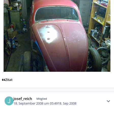
Zitat
Autor-Statistiken
josef_reich
Mitglied
18. September 2008 um 05:49
18. Sep 2008