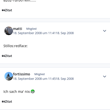
B202-Turbo rein......
Zitat
Autor-Statistiken
matti
Mitglied
18. September 2008 um 11:41
18. Sep 2008
Stillos:redface:
Zitat
Autor-Statistiken
fortissimo
Mitglied
18. September 2008 um 11:45
18. Sep 2008
Ich sach ma' nix.
Zitat