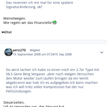
Das reservier ich mir mal für eine spätere
Signaturänderung, ok?
Meinetwegen.
Wie regeln wir das Finanzielle?
Zitat
Autor-Statistiken
aero270
Mitglied
19. September 2008 um 07:34
19. Sep 2008
Du wirst lachen ich habe so einen noch ein 2.7er Typ4 mit
58,5 Gene Berg Vergaser ,aber nach ewigen Versuchen
den Motor wieder zum laufen bringen da ein Ventil
abgebrannt war hab ich es aufgegeben.Ich kann machen
was ich will trotz voller Kompression hat der nur
Fehlzündungen.
Steuerzeiten,
laß da jemanden ran, der Ahnung hat,