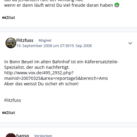
wenn er dann läuft wirst Du viel freude daran haben
Zitat
Autor-Statistiken
Flitzfuss
Mitglied
19. September 2008 um 07:36
19. Sep 2008
In Bonn Beuel im alten Bahnhof ist ein Käferersatzteile-
Spezialist, der auch nachfertigt.
http://www.vox.de/495_2932.php?
mainid=20070325&area=reportage5&bereich=Ams
Aber das weisst Du sicher eh schon!
Flitzfuss
Zitat
Autor-Statistiken
hansp
Verstorben