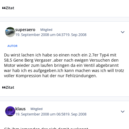
Zitat
Autor-Statistiken
superaero
Mitglied
19. September 2008 um 04:37
19. Sep 2008
AUTOR
Du wirst lachen ich habe so einen noch ein 2.7er Typ4 mit
58,5 Gene Berg Vergaser ,aber nach ewigen Versuchen den
Motor wieder zum laufen bringen da ein Ventil abgebrannt
war hab ich es aufgegeben.Ich kann machen was ich will trotz
voller Kompression hat der nur Fehlzündungen.
Zitat
Autor-Statistiken
klaus
Mitglied
19. September 2008 um 06:58
19. Sep 2008