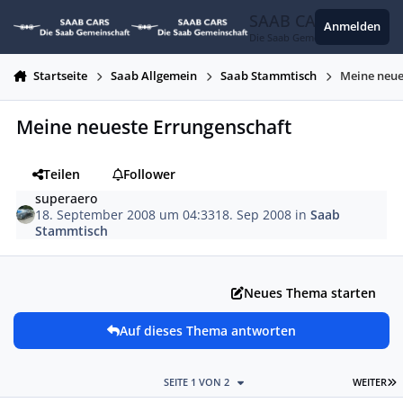
Zum Inhalt springen
SAAB CARS
Anmelden
Die Saab Gemeinschaft
Startseite
Saab Allgemein
Saab Stammtisch
Meine neue
Meine neueste Errungenschaft
Teilen
Follower
superaero
18. September 2008 um 04:33
18. Sep 2008
in
Saab
Stammtisch
Neues Thema starten
Auf dieses Thema antworten
L
SEITE 1 VON 2
WEITER