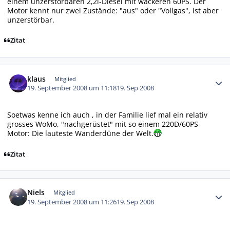
einem unzerstörbaren 2,2l-Diesel mit wackeren 60PS. Der
Motor kennt nur zwei Zustände: "aus" oder "Vollgas", ist aber
unzerstörbar.
Zitat
Autor-Statistiken
klaus
Mitglied
19. September 2008 um 11:18
19. Sep 2008
Soetwas kenne ich auch , in der Familie lief mal ein relativ
grosses WoMo, "nachgerüstet" mit so einem 220D/60PS-
Motor: Die lauteste Wanderdüne der Welt.
Zitat
Autor-Statistiken
Niels
Mitglied
19. September 2008 um 11:26
19. Sep 2008