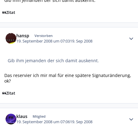
Gib ihm jemanden der sich damit auskennt.
Zitat
Autor-Statistiken
hansp
Verstorben
19. September 2008 um 07:03
19. Sep 2008
Gib ihm jemanden der sich damit auskennt.
Das reservier ich mir mal für eine spätere Signaturänderung,
ok?
Zitat
Autor-Statistiken
klaus
Mitglied
19. September 2008 um 07:06
19. Sep 2008