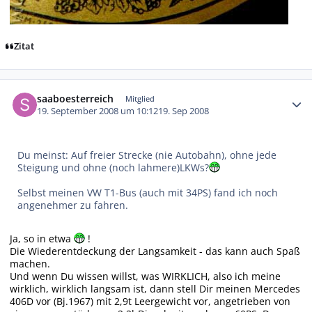
Zitat
Autor-Statistiken
saaboesterreich
Mitglied
19. September 2008 um 10:12
19. Sep 2008
Du meinst: Auf freier Strecke (nie Autobahn), ohne jede
Steigung und ohne (noch lahmere)LKWs?
Selbst meinen VW T1-Bus (auch mit 34PS) fand ich noch
angenehmer zu fahren.
Ja, so in etwa
!
Die Wiederentdeckung der Langsamkeit - das kann auch Spaß
machen.
Und wenn Du wissen willst, was WIRKLICH, also ich meine
wirklich, wirklich langsam ist, dann stell Dir meinen Mercedes
406D vor (Bj.1967) mit 2,9t Leergewicht vor, angetrieben von