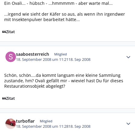
Ein Ovali... - hübsch - ...hmmmmm - aber warte mal...
...irgend wie sieht der Käfer so aus, als wenn ihn irgendwer
mit Insektenpulver bearbeitet hätte...
Zitat
Autor-Statistiken
saaboesterreich
Mitglied
18. September 2008 um 11:21
18. Sep 2008
Schön, schön....da kommt langsam eine kleine Sammlung
zustande, hm? Ovali gefällt mir - wieviel hast Du für dieses
Restaurationsobjekt abgelegt?
Zitat
Autor-Statistiken
turboflar
Mitglied
18. September 2008 um 11:28
18. Sep 2008