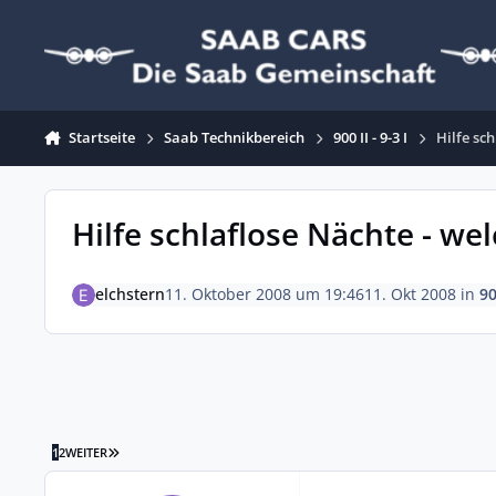
Zum Inhalt springen
Startseite
Saab Technikbereich
900 II - 9-3 I
Hilfe sch
Hilfe schlaflose Nächte - wel
elchstern
11. Oktober 2008 um 19:46
11. Okt 2008
in
90
LETZTE SEITE
1
2
WEITER