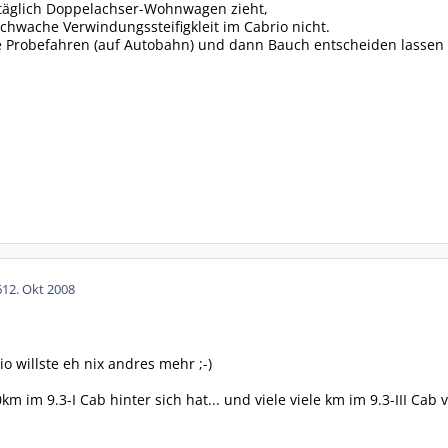
täglich Doppelachser-Wohnwagen zieht,
schwache Verwindungssteifigkleit im Cabrio nicht.
de Probefahren (auf Autobahn) und dann Bauch entscheiden lassen
6
12. Okt 2008
o willste eh nix andres mehr ;-)
m im 9.3-I Cab hinter sich hat... und viele viele km im 9.3-III Cab 