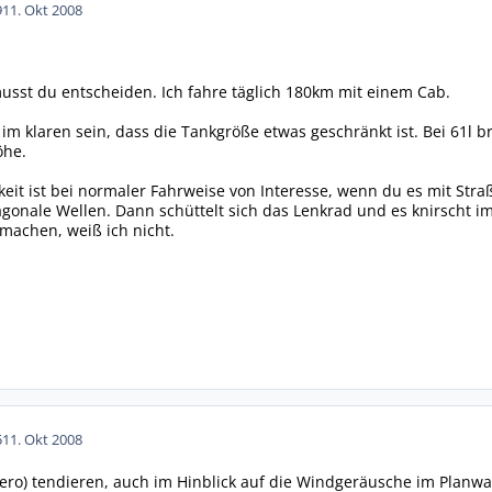
9
11. Okt 2008
usst du entscheiden. Ich fahre täglich 180km mit einem Cab.
m klaren sein, dass die Tankgröße etwas geschränkt ist. Bei 61l bru
öhe.
eit ist bei normaler Fahrweise von Interesse, wenn du es mit Straß
iagonale Wellen. Dann schüttelt sich das Lenkrad und es knirscht i
machen, weiß ich nicht.
5
11. Okt 2008
ro) tendieren, auch im Hinblick auf die Windgeräusche im Planwa