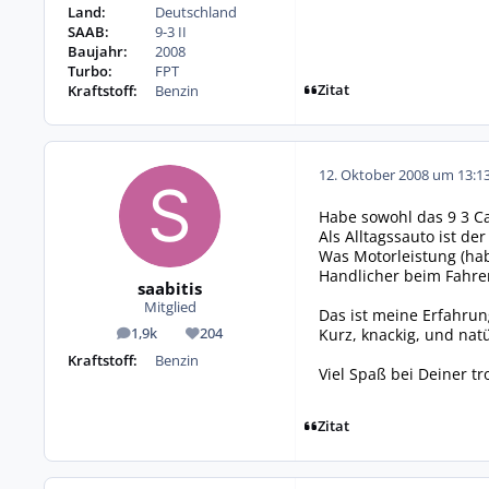
Land:
Deutschland
SAAB:
9-3 II
Baujahr:
2008
Turbo:
FPT
Zitat
Kraftstoff:
Benzin
12. Oktober 2008 um 13:1
Habe sowohl das 9 3 Ca
Als Alltagssauto ist de
Was Motorleistung (habe
Handlicher beim Fahren
saabitis
Mitglied
Das ist meine Erfahrun
Kurz, knackig, und natü
1,9k
204
Beiträge
Reputation
Kraftstoff:
Benzin
Viel Spaß bei Deiner t
Zitat