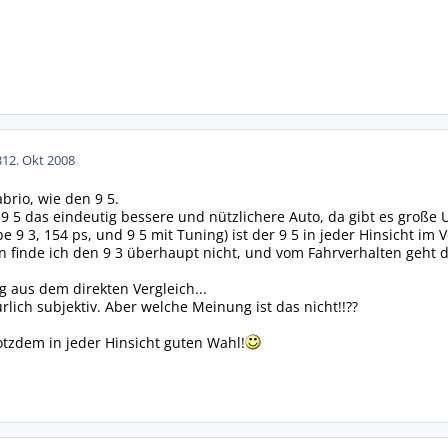
3
12. Okt 2008
brio, wie den 9 5.
r 9 5 das eindeutig bessere und nützlichere Auto, da gibt es große 
 9 3, 154 ps, und 9 5 mit Tuning) ist der 9 5 in jeder Hinsicht im Vo
 finde ich den 9 3 überhaupt nicht, und vom Fahrverhalten geht d
g aus dem direkten Vergleich...
rlich subjektiv. Aber welche Meinung ist das nicht!!??
rotzdem in jeder Hinsicht guten Wahl!