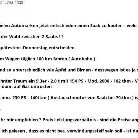
6
11. Okt 2008
elen Automarken jetzt entschieden einen Saab zu kaufen - viele 
l der Wahl zwischen 2 Saabs !!!
spätestens Donnerstag entscheiden.
em Wagen täglich 100 km fahren ( Autobahn ) .
ind so unterschiedlich wie Äpfel und Birnen - desswegen ist es ja 
ehnter Traum ein 9.3er - 2.0 t mit 154 PS - Mod. 2000 - 102 tkm -
h dann auf Gas umrüsten
0 Limo. 230 PS - 140tkm ( Austauschmotor von Saab bei 70.tkm ) i
.
hr mir empfehlen ? Preis Leistungsverhältnis - sind die Preise a
ich gelesen , dass es nicht bes. verwindungssteif sein soll - ist 