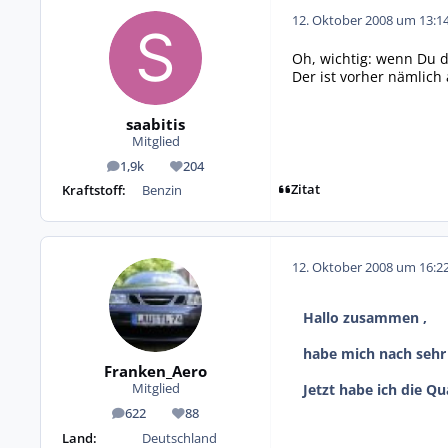
12. Oktober 2008 um 13:1
Oh, wichtig: wenn Du d
Der ist vorher nämlich
saabitis
Mitglied
1,9k
204
Beiträge
Reputation
Zitat
Kraftstoff:
Benzin
12. Oktober 2008 um 16:2
Hallo zusammen ,
habe mich nach sehr 
Franken_Aero
Jetzt habe ich die Qu
Mitglied
622
88
Beiträge
Reputation
Land:
Deutschland