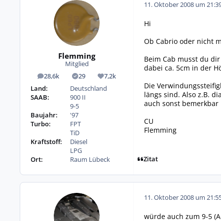
11. Oktober 2008 um 21:3
Hi
Ob Cabrio oder nicht m
Flemming
Beim Cab musst du dir i
Mitglied
dabei ca. 5cm in der H
28,6k
29
7,2k
Beiträge
Lösungen
Reputation
Die Verwindungssteifigk
Land:
Deutschland
längs sind. Also z.B. d
SAAB:
900 II
auch sonst bemerkbar 
9-5
Baujahr:
'97
CU
Turbo:
FPT
Flemming
TiD
Kraftstoff:
Diesel
LPG
Zitat
Ort:
Raum Lübeck
11. Oktober 2008 um 21:5
würde auch zum 9-5 (Ae