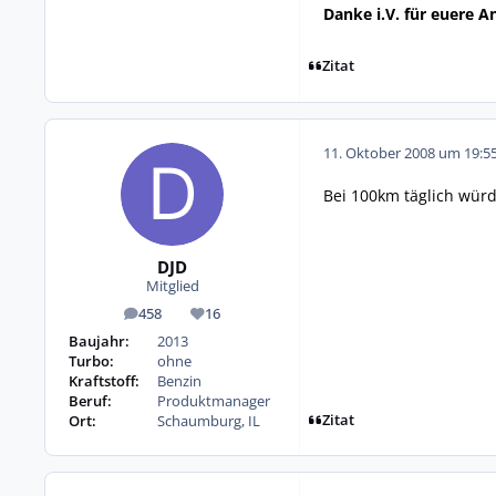
Danke i.V. für euere 
Zitat
11. Oktober 2008 um 19:5
Bei 100km täglich würd
DJD
Mitglied
458
16
Beiträge
Reputation
Baujahr:
2013
Turbo:
ohne
Kraftstoff:
Benzin
Beruf:
Produktmanager
Zitat
Ort:
Schaumburg, IL