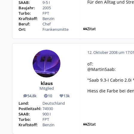
Für den Alltag und Str
SAAB:
9-5 I
Baujahr:
2005
Turbo:
FPT
Kraftstoff:
Benzin
Beruf:
Chef
Zitat
Ort:
Frankensmitte
12. Oktober 2008 um 17:0
oT:
@MartinSaab:
"Saab 9.3-I Cabrio 2.0i
klaus
Mitglied
Hiess die Farbe bei de
54,8k
10
13k
Beiträge
Lösungen
Reputation
Land:
Deutschland
Postleitzahl:
74930
SAAB:
900 I
Turbo:
FPT
Zitat
Kraftstoff:
Benzin