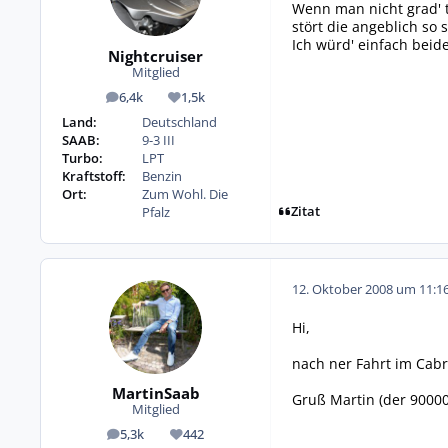
Wenn man nicht grad' 
stört die angeblich so 
Ich würd' einfach bei
Nightcruiser
Mitglied
6,4k
1,5k
Beiträge
Reputation
Land:
Deutschland
SAAB:
9-3 III
Turbo:
LPT
Kraftstoff:
Benzin
Ort:
Zum Wohl. Die
Zitat
Pfalz
12. Oktober 2008 um 11:1
Hi,
nach ner Fahrt im Cabri
MartinSaab
Gruß Martin (der 90000k
Mitglied
5,3k
442
Beiträge
Reputation