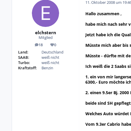
11. Oktober 2008 um 19:4
Hallo zusammen ,
habe mich nach sehr vi
elchstern
Jetzt habe ich die Qua
Mitglied
Müsste mich aber bis 
18
0
Beiträge
Reputation
Land:
Deutschland
Müsste - dürfte mit d
SAAB:
weiß nicht
Turbo:
weiß nicht
Ich weiß die 2 Saabs s
Kraftstoff:
Benzin
1. ein von mir langers
6300,- Euro möchte ic
2. einen 9.5er Bj. 200
beide sind SH gepflegt
Welches Auto würdet I
Vom 9.3er Cabrio habe 