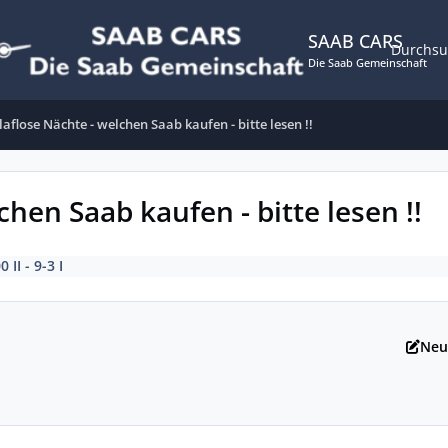
SAAB CARS
Durchs
Die Saab Gemeinschaft
laflose Nächte - welchen Saab kaufen - bitte lesen !!
chen Saab kaufen - bitte lesen !!
0 II - 9-3 I
Neu