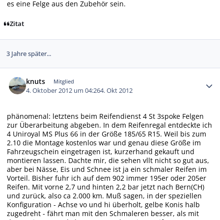
es eine Felge aus den Zubehör sein.
Zitat
3 Jahre später...
Autor-Statistiken
knuts
Mitglied
4. Oktober 2012 um 04:26
4. Okt 2012
phänomenal: letztens beim Reifendienst 4 St 3spoke Felgen
zur Überarbeitung abgeben. In dem Reifenregal entdeckte ich
4 Uniroyal MS Plus 66 in der Größe 185/65 R15. Weil bis zum
2.10 die Montage kostenlos war und genau diese Größe im
Fahrzeugschein eingetragen ist, kurzerhand gekauft und
montieren lassen. Dachte mir, die sehen vllt nicht so gut aus,
aber bei Nässe, Eis und Schnee ist ja ein schmaler Reifen im
Vorteil. Bisher fuhr ich auf dem 902 immer 195er oder 205er
Reifen. Mit vorne 2,7 und hinten 2,2 bar jetzt nach Bern(CH)
und zurück, also ca 2.000 km. Muß sagen, in der speziellen
Konfiguration - Achse vo und hi überholt, gelbe Konis halb
zugedreht - fährt man mit den Schmaleren besser, als mit