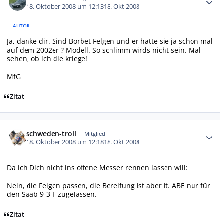
18. Oktober 2008 um 12:13
18. Okt 2008
AUTOR
Ja, danke dir. Sind Borbet Felgen und er hatte sie ja schon mal
auf dem 2002er ? Modell. So schlimm wirds nicht sein. Mal
sehen, ob ich die kriege!
MfG
Zitat
Autor-Statistiken
schweden-troll
Mitglied
18. Oktober 2008 um 12:18
18. Okt 2008
Da ich Dich nicht ins offene Messer rennen lassen will:
Nein, die Felgen passen, die Bereifung ist aber lt. ABE nur für
den Saab 9-3 II zugelassen.
Zitat