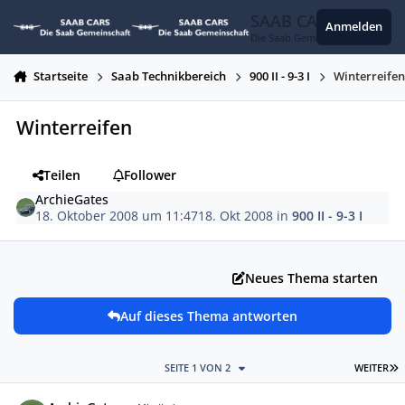
Zum Inhalt springen
SAAB CARS
Anmelden
Die Saab Gemeinschaft
Startseite
Saab Technikbereich
900 II - 9-3 I
Winterreife
Winterreifen
Teilen
Follower
ArchieGates
18. Oktober 2008 um 11:47
18. Okt 2008
in
900 II - 9-3 I
Neues Thema starten
Auf dieses Thema antworten
L
SEITE 1 VON 2
WEITER
Autor-Statistiken