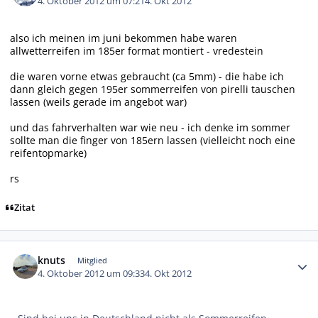
4. Oktober 2012 um 07:21
4. Okt 2012
also ich meinen im juni bekommen habe waren
allwetterreifen im 185er format montiert - vredestein
die waren vorne etwas gebraucht (ca 5mm) - die habe ich
dann gleich gegen 195er sommerreifen von pirelli tauschen
lassen (weils gerade im angebot war)
und das fahrverhalten war wie neu - ich denke im sommer
sollte man die finger von 185ern lassen (vielleicht noch eine
reifentopmarke)
rs
Zitat
Autor-Statistiken
knuts
Mitglied
4. Oktober 2012 um 09:33
4. Okt 2012