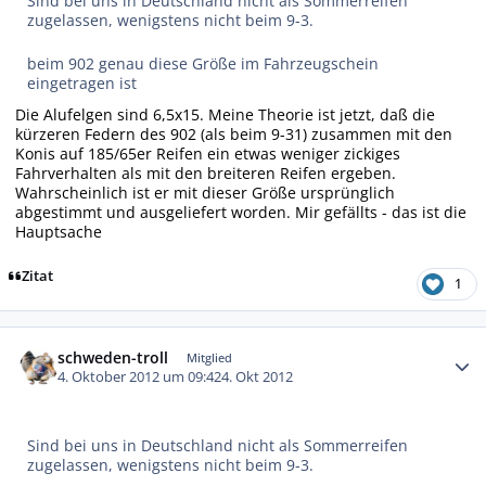
Sind bei uns in Deutschland nicht als Sommerreifen
zugelassen, wenigstens nicht beim 9-3.
beim 902 genau diese Größe im Fahrzeugschein
eingetragen ist
Die Alufelgen sind 6,5x15. Meine Theorie ist jetzt, daß die
kürzeren Federn des 902 (als beim 9-31) zusammen mit den
Konis auf 185/65er Reifen ein etwas weniger zickiges
Fahrverhalten als mit den breiteren Reifen ergeben.
Wahrscheinlich ist er mit dieser Größe ursprünglich
abgestimmt und ausgeliefert worden. Mir gefällts - das ist die
Hauptsache
Zitat
1
Autor-Statistiken
schweden-troll
Mitglied
4. Oktober 2012 um 09:42
4. Okt 2012
Sind bei uns in Deutschland nicht als Sommerreifen
zugelassen, wenigstens nicht beim 9-3.