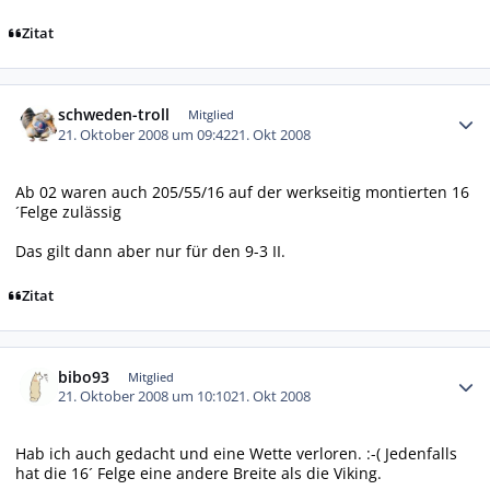
Zitat
Autor-Statistiken
schweden-troll
Mitglied
21. Oktober 2008 um 09:42
21. Okt 2008
Ab 02 waren auch 205/55/16 auf der werkseitig montierten 16
´Felge zulässig
Das gilt dann aber nur für den 9-3 II.
Zitat
Autor-Statistiken
bibo93
Mitglied
21. Oktober 2008 um 10:10
21. Okt 2008
Hab ich auch gedacht und eine Wette verloren. :-( Jedenfalls
hat die 16´ Felge eine andere Breite als die Viking.