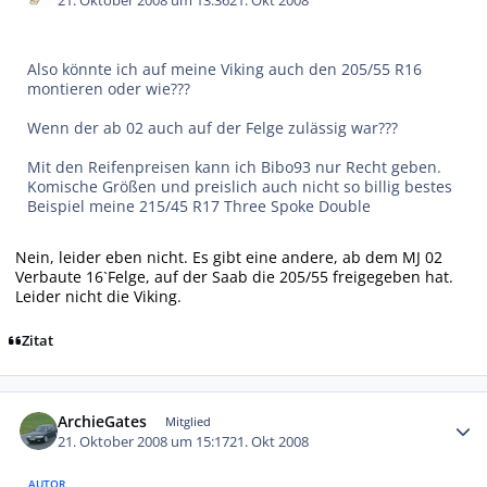
21. Oktober 2008 um 13:36
21. Okt 2008
Also könnte ich auf meine Viking auch den 205/55 R16
montieren oder wie???
Wenn der ab 02 auch auf der Felge zulässig war???
Mit den Reifenpreisen kann ich Bibo93 nur Recht geben.
Komische Größen und preislich auch nicht so billig bestes
Beispiel meine 215/45 R17 Three Spoke Double
Nein, leider eben nicht. Es gibt eine andere, ab dem MJ 02
Verbaute 16`Felge, auf der Saab die 205/55 freigegeben hat.
Leider nicht die Viking.
Zitat
Autor-Statistiken
ArchieGates
Mitglied
21. Oktober 2008 um 15:17
21. Okt 2008
AUTOR