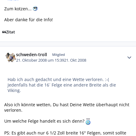
Zum kotzen...
Aber danke für die Info!
Zitat
Autor-Statistiken
schweden-troll
Mitglied
21. Oktober 2008 um 15:39
21. Okt 2008
Hab ich auch gedacht und eine Wette verloren. :-(
Jedenfalls hat die 16´ Felge eine andere Breite als die
Viking.
Also ich könnte wetten, Du hast Deine Wette überhaupt nicht
verloren.
Um welche Felge handelt es sich denn?
PS: Es gibt auch nur 6 1/2 Zoll breite 16" Felgen, somit sollte