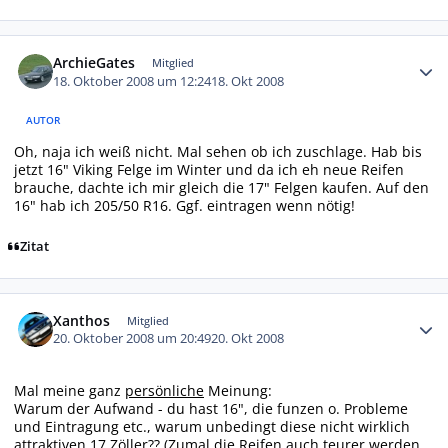
Autor-Statistiken
ArchieGates
Mitglied
18. Oktober 2008 um 12:24
18. Okt 2008
AUTOR
Oh, naja ich weiß nicht. Mal sehen ob ich zuschlage. Hab bis
jetzt 16" Viking Felge im Winter und da ich eh neue Reifen
brauche, dachte ich mir gleich die 17" Felgen kaufen. Auf den
16" hab ich 205/50 R16. Ggf. eintragen wenn nötig!
Zitat
Autor-Statistiken
Xanthos
Mitglied
20. Oktober 2008 um 20:49
20. Okt 2008
Mal meine ganz
persönliche
Meinung:
Warum der Aufwand - du hast 16", die funzen o. Probleme
und Eintragung etc., warum unbedingt diese nicht wirklich
attraktiven 17 Zöller?? (Zumal die Reifen auch teurer werden