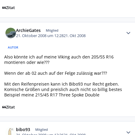
Zitat
Autor-Statistiken
ArchieGates
Mitglied
21. Oktober 2008 um 12:28
21. Okt 2008
AUTOR
Also könnte ich auf meine Viking auch den 205/55 R16
montieren oder wie???
Wenn der ab 02 auch auf der Felge zulässig war???
Mit den Reifenpreisen kann ich Bibo93 nur Recht geben.
Komische Größen und preislich auch nicht so billig bestes
Beispiel meine 215/45 R17 Three Spoke Double
Zitat
Autor-Statistiken
bibo93
Mitglied