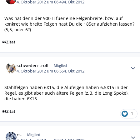
4. Oktober 2012 um 06:49
4. Okt 2012
Was hat denn der 900-II fuer eine Felgenbreite, bzw. auf
konkret wie breite Felgen hast Du die 185er aufziehen lassen?
(5,5, oder 6?)
Zitat
Autor-Statistiken
schweden-troll
Mitglied
4. Oktober 2012 um 06:55
4. Okt 2012
Stahlfelgen haben 6X15, die Alufelgen haben 6,5X15 in der
Regel, es gibt aber auch ältere Felgen (z.B. die Long Spoke),
die haben 6X15.
Zitat
1
Autor-Statistiken
rs.
Mitglied