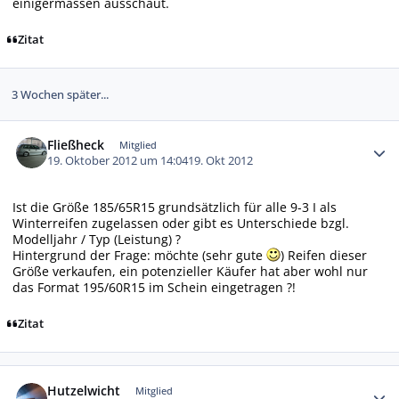
einigermassen ausschaut.
Zitat
3 Wochen später...
Autor-Statistiken
Fließheck
Mitglied
19. Oktober 2012 um 14:04
19. Okt 2012
Ist die Größe 185/65R15 grundsätzlich für alle 9-3 I als
Winterreifen zugelassen oder gibt es Unterschiede bzgl.
Modelljahr / Typ (Leistung) ?
Hintergrund der Frage: möchte (sehr gute
) Reifen dieser
Größe verkaufen, ein potenzieller Käufer hat aber wohl nur
das Format 195/60R15 im Schein eingetragen ?!
Zitat
Autor-Statistiken
Hutzelwicht
Mitglied