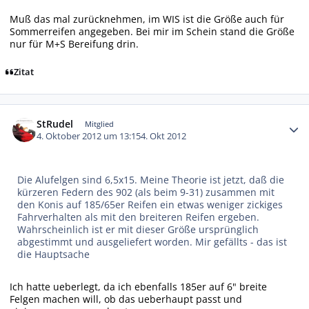
Muß das mal zurücknehmen, im WIS ist die Größe auch für
Sommerreifen angegeben. Bei mir im Schein stand die Größe
nur für M+S Bereifung drin.
Zitat
Autor-Statistiken
StRudel
Mitglied
4. Oktober 2012 um 13:15
4. Okt 2012
Die Alufelgen sind 6,5x15. Meine Theorie ist jetzt, daß die
kürzeren Federn des 902 (als beim 9-31) zusammen mit
den Konis auf 185/65er Reifen ein etwas weniger zickiges
Fahrverhalten als mit den breiteren Reifen ergeben.
Wahrscheinlich ist er mit dieser Größe ursprünglich
abgestimmt und ausgeliefert worden. Mir gefällts - das ist
die Hauptsache
Ich hatte ueberlegt, da ich ebenfalls 185er auf 6" breite
Felgen machen will, ob das ueberhaupt passt und