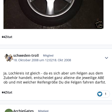
Zitat
Autor-Statistiken
schweden-troll
Mitglied
18. Oktober 2008 um 12:02
18. Okt 2008
Ja, Lochkreis ist gleich - da es sich aber um Felgen aus dem
Zubehör handelt, entscheidet ganz alleine die jeweilige ABE
ob und mit welcher Reifengröße Du die Felgen fahren darfst.
Zitat
1
Autor-Statistiken
ArchieGates
Mitglied