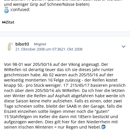
und weniger Grip auf Schnee/Nässe bieten)
:confused:
Zitat
Autor-Statistiken
bibo93
Mitglied
21. Oktober 2008 um 07:36
21. Okt 2008
Von 98-01 war 205/50/16 auf der Viking angesagt. Der
WIReifen ist derartig teuer das ich sie dieses Jahr runter
geschmissen habe. Ab 02 waren auch 205/55/16 auf der
werkseitig montierten 16´Felge zulässig - der Reifen kostet
knapp 50,- pro Stück weniger. 17´ 215/45/17 basieren preislich
noch über dem 205/50/16 als WiReifen. Da ich hier die letzten
vier Winter die Reifen auf Asphalt abgefahren habe werde ich
diese Saison keine mehr aufziehen. Falls es einen, oder zwei
Tage schneien sollte, bleibt der SAAB in der Garage, falls die
Eiszeit einzeihen sollte liegen immer noch die "guten"
15`Stahlfelgen im Keller die dann mit 185ern bestückt und
aufgezogen werden. Dies gilt hier für den Niederrhein mit
seinen Irischen Winteren = nur Regen und Nebel.