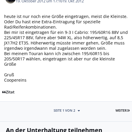
19. Oktober 2012 um 17:16
19. Okt 2012
heute ist nur noch eine Größe eingetragen, meist die Kleinste.
Oder Du hast eine Extra-Eintragung für spezielle
Rad/Reifenkombinationen.
Bei mir ist eingetragen für ein 9-3 I Cabrio: 195/60R16 88V und
225/45R17 88V, fahre aber 94W XL, also höherwertig, auf 8,5
JX17H2 ET35. Höherwertig müsste immer gehen, Größe muss
irgendwo irgendwann mal zugelassen worden sein.
Bei meinem Touran kann ich zwischen 195/60R15 bis
205/50R17 wählen, eingetragen ist aber nur die kleinste
Größe
Gruß
Coopereins
Zitat
L
SEITE 1 VON 2
WEITER
An der Unterhaltung teilnehmen