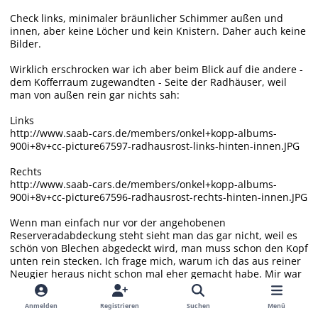
Check links, minimaler bräunlicher Schimmer außen und
innen, aber keine Löcher und kein Knistern. Daher auch keine
Bilder.
Wirklich erschrocken war ich aber beim Blick auf die andere -
dem Kofferraum zugewandten - Seite der Radhäuser, weil
man von außen rein gar nichts sah:
Links
http://www.saab-cars.de/members/onkel+kopp-albums-
900i+8v+cc-picture67597-radhausrost-links-hinten-innen.JPG
Rechts
http://www.saab-cars.de/members/onkel+kopp-albums-
900i+8v+cc-picture67596-radhausrost-rechts-hinten-innen.JPG
Wenn man einfach nur vor der angehobenen
Reserveradabdeckung steht sieht man das gar nicht, weil es
schön von Blechen abgedeckt wird, man muss schon den Kopf
unten rein stecken. Ich frage mich, warum ich das aus reiner
Neugier heraus nicht schon mal eher gemacht habe. Mir war
zwar "Ecken Kofferraum" als Problemstelle bekannt, aber ich
bin von den tief liegenden Ecken ausgegangen. Tja, bin halt
Anmelden
Registrieren
Suchen
Menü
noch immer kein 900-Insider
.