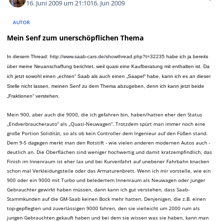
16. Juni 2009 um 21:10
16. Jun 2009
AUTOR
Mein Senf zum unerschöpflichen Thema
In diesem Thread:
http://www.saab-cars.de/showthread.php?t=32235
habe ich ja bereits
über meine Neuanschaffung berichtet
, weil quasi eine Kaufberatung mit enthalten ist. Da
ich jetzt sowohl einen „echten“ Saab als auch einen „Saapel“ habe, kann ich es an dieser
Stelle nicht
lassen, meine
n Senf zu dem Thema abzugeben, denn ich kann jetzt beide
„Fraktionen“ verstehen.
Mein 900, aber auch die 9000, die ich gefahren bin, haben/hatten eher den Status
„Endverbraucherauto“ als „Quasi-Neuwagen“. Trotzdem spürt man immer noch eine
große Portion Solidität, so als ob kein Controller dem Ingenieur auf den Füßen stand.
Dem 9-5 dagegen merkt man den Rotstift - wie vielen anderen modernen Autos auch -
deutlich an. Die Oberflächen sind weniger hochwertig und damit kratzempfindlich, das
Finish im Innenraum ist eher lax und bei Kurvenfahrt auf unebener Fahrbahn knacken
schon mal Verkleidungsteile oder das Armaturenbrett. Wenn ich mir vorstelle, wie ein
900 oder ein 9000 mit Turbo und beledertem Innenraum als Neuwagen oder junger
Gebrauchter gewirkt haben müssen, dann kann ich gut verstehen, dass Saab-
Stammkunden auf die GM-Saab keinen Bock mehr hatten. Denjenigen, die z.B. einen
top-gepflegten und zuverlässigen 9000 fahren, den sie vielleicht um 2000 rum als
jungen Gebrauchten gekauft haben und bei dem sie wissen was sie haben, kann man