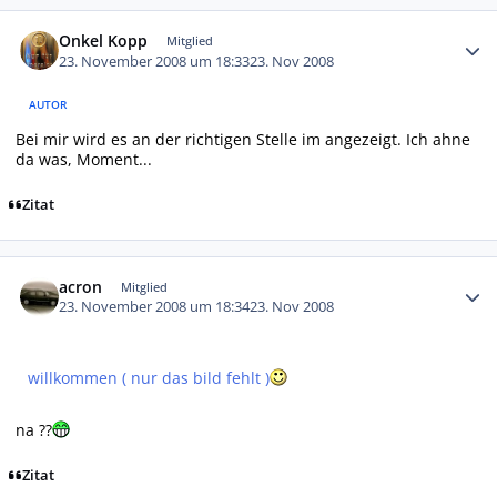
Autor-Statistiken
Onkel Kopp
Mitglied
23. November 2008 um 18:33
23. Nov 2008
AUTOR
Bei mir wird es an der richtigen Stelle im angezeigt. Ich ahne
da was, Moment...
Zitat
Autor-Statistiken
acron
Mitglied
23. November 2008 um 18:34
23. Nov 2008
willkommen ( nur das bild fehlt )
na ??
Zitat