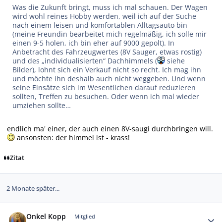
Was die Zukunft bringt, muss ich mal schauen. Der Wagen
wird wohl reines Hobby werden, weil ich auf der Suche
nach einem leisen und komfortablen Alltagsauto bin
(meine Freundin bearbeitet mich regelmäßig, ich solle mir
einen 9-5 holen, ich bin eher auf 9000 gepolt). In
Anbetracht des Fahrzeugwertes (8V Sauger, etwas rostig)
und des „individualisierten“ Dachhimmels (
siehe
Bilder), lohnt sich ein Verkauf nicht so recht. Ich mag ihn
und möchte ihn deshalb auch nicht weggeben. Und wenn
seine Einsätze sich im Wesentlichen darauf reduzieren
sollten, Treffen zu besuchen. Oder wenn ich mal wieder
umziehen sollte…
endlich ma' einer, der auch einen 8V-saugi durchbringen will.
ansonsten: der himmel ist - krass!
Zitat
2 Monate später...
Autor-Statistiken
Onkel Kopp
Mitglied