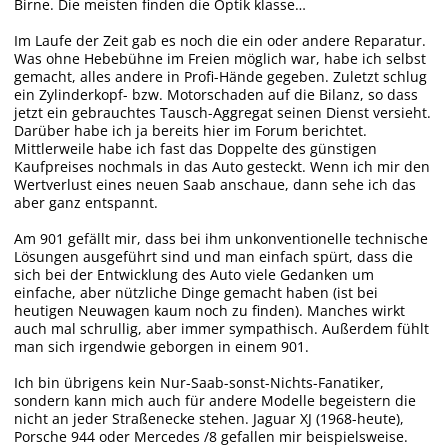
Birne. Die meisten finden die Optik klasse…
Im Laufe der Zeit gab es noch die ein oder andere Reparatur.
Was ohne Hebebühne im Freien möglich war, habe ich selbst
gemacht, alles andere in Profi-Hände gegeben. Zuletzt schlug
ein Zylinderkopf- bzw. Motorschaden auf die Bilanz, so dass
jetzt ein gebrauchtes Tausch-Aggregat seinen Dienst versieht.
Darüber habe ich ja bereits hier im Forum berichtet.
Mittlerweile habe ich fast das Doppelte des günstigen
Kaufpreises nochmals in das Auto gesteckt. Wenn ich mir den
Wertverlust eines neuen Saab anschaue, dann sehe ich das
aber ganz entspannt.
Am 901 gefällt mir, dass bei ihm unkonventionelle technische
Lösungen ausgeführt sind und man einfach spürt, dass die
sich bei der Entwicklung des Auto viele Gedanken um
einfache, aber nützliche Dinge gemacht haben (ist bei
heutigen Neuwagen kaum noch zu finden). Manches wirkt
auch mal schrullig, aber immer sympathisch. Außerdem fühlt
man sich irgendwie geborgen in einem 901.
Ich bin übrigens kein Nur-Saab-sonst-Nichts-Fanatiker,
sondern kann mich auch für andere Modelle begeistern die
nicht an jeder Straßenecke stehen. Jaguar XJ (1968-heute),
Porsche 944 oder Mercedes /8 gefallen mir beispielsweise.