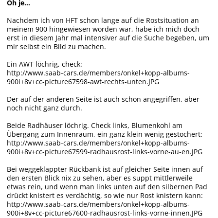
Oh je...
Nachdem ich von HFT schon lange auf die Rostsituation an
meinem 900 hingewiesen worden war, habe ich mich doch
erst in diesem Jahr mal intensiver auf die Suche begeben, um
mir selbst ein Bild zu machen.
Ein AWT löchrig, check:
http://www.saab-cars.de/members/onkel+kopp-albums-
900i+8v+cc-picture67598-awt-rechts-unten.JPG
Der auf der anderen Seite ist auch schon angegriffen, aber
noch nicht ganz durch.
Beide Radhäuser löchrig. Check links, Blumenkohl am
Übergang zum Innenraum, ein ganz klein wenig gestochert:
http://www.saab-cars.de/members/onkel+kopp-albums-
900i+8v+cc-picture67599-radhausrost-links-vorne-au-en.JPG
Bei weggeklappter Rückbank ist auf gleicher Seite innen auf
den ersten Blick nix zu sehen, aber es suppt mittlerweile
etwas rein, und wenn man links unten auf den silbernen Pad
drückt knistert es verdächtig, so wie nur Rost knistern kann:
http://www.saab-cars.de/members/onkel+kopp-albums-
900i+8v+cc-picture67600-radhausrost-links-vorne-innen.JPG