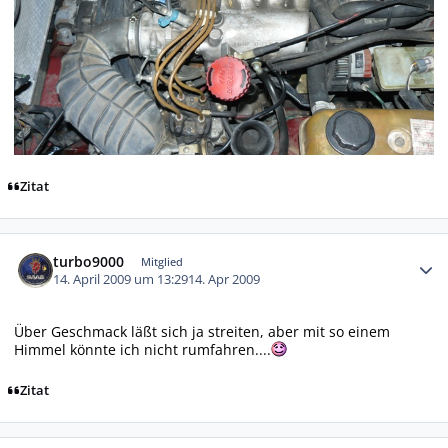
Zitat
Autor-Statistiken
turbo9000
Mitglied
14. April 2009 um 13:29
14. Apr 2009
Über Geschmack läßt sich ja streiten, aber mit so einem
Himmel könnte ich nicht rumfahren....
Zitat
Autor-Statistiken