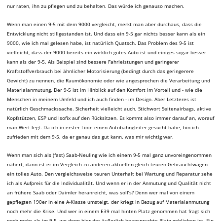
nur raten, ihn zu pflegen und zu behalten. Das würde ich genauso machen.
Wenn man einen 9-5 mit dem 9000 vergleicht, merkt man aber durchaus, dass die
Entwicklung nicht stillgestanden ist. Und dass ein 9-5 gar nichts besser kann als ein
9000, wie ich mal gelesen habe, ist natürlich Quatsch. Das Problem des 9-5 ist
vielleicht, dass der 9000 bereits ein wirklich gutes Auto ist und einiges sogar besser
kann als der 9-5. Als Beispiel sind bessere Fahrleistungen und geringerer
Kraftstoffverbrauch bei ähnlicher Motorisierung (bedingt durch das geringerere
Gewicht) zu nennen, die Raumökonomie oder wie angesprochen die Verarbeitung und
Materialanmutung. Der 9-5 ist im Hinblick auf den Komfort im Vorteil und - wie die
Menschen in meinem Umfeld und ich auch finden - im Design. Aber Letzteres ist
natürlich Geschmackssache. Sicherheit vielleicht auch, Stichwort Seitenairbags, aktive
Kopfstützen, ESP und Isofix auf den Rücksitzen. Es kommt also immer darauf an, worauf
man Wert legt. Da ich in erster Linie einen Autobahngleiter gesucht habe, bin ich
zufrieden mit dem 9-5, da er genau das gut kann, was mir wichtig war.
Wenn man sich als (fast) Saab-Neuling wie ich einem 9-5 mal ganz unvoreingenommen
nähert, dann ist er im Vergleich zu anderen aktuellen gleich teuren Gebrauchtwagen
ein tolles Auto. Den vergleichsweise teuren Unterhalt bei Wartung und Reparatur sehe
ich als Aufpreis für die Individualität. Und wenn er in der Anmutung und Qualität nicht
an frühere Saab oder Daimler heranreicht, was soll’s? Denn wer mal von einem
gepflegten 190er in eine A-Klasse umsteigt, der kriegt in Bezug auf Materialanmutung
noch mehr die Krise. Und wer in einem E39 mal hinten Platz genommen hat fragt sich
noch mehr als im 9-5, wo denn hier der äußerlich beanspruchte Platz geblieben ist. Ein