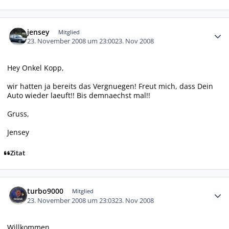
Autor-Statistiken
jensey
Mitglied
23. November 2008 um 23:00
23. Nov 2008
Hey Onkel Kopp,
wir hatten ja bereits das Vergnuegen! Freut mich, dass Dein
Auto wieder laeuft!! Bis demnaechst mal!!
Gruss,
Jensey
Zitat
Autor-Statistiken
turbo9000
Mitglied
23. November 2008 um 23:03
23. Nov 2008
Willkommen,