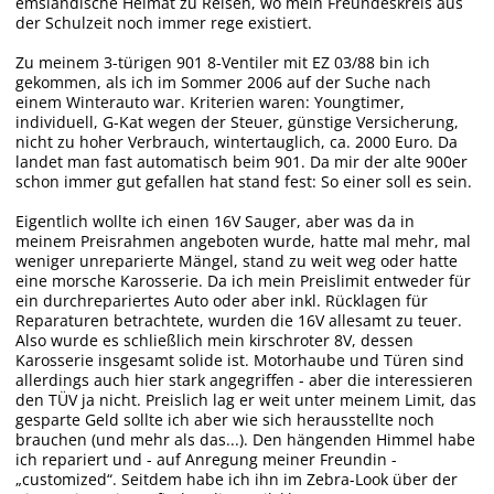
emsländische Heimat zu Reisen, wo mein Freundeskreis aus
der Schulzeit noch immer rege existiert.
Zu meinem 3-türigen 901 8-Ventiler mit EZ 03/88 bin ich
gekommen, als ich im Sommer 2006 auf der Suche nach
einem Winterauto war. Kriterien waren: Youngtimer,
individuell, G-Kat wegen der Steuer, günstige Versicherung,
nicht zu hoher Verbrauch, wintertauglich, ca. 2000 Euro. Da
landet man fast automatisch beim 901. Da mir der alte 900er
schon immer gut gefallen hat stand fest: So einer soll es sein.
Eigentlich wollte ich einen 16V Sauger, aber was da in
meinem Preisrahmen angeboten wurde, hatte mal mehr, mal
weniger unreparierte Mängel, stand zu weit weg oder hatte
eine morsche Karosserie. Da ich mein Preislimit entweder für
ein durchrepariertes Auto oder aber inkl. Rücklagen für
Reparaturen betrachtete, wurden die 16V allesamt zu teuer.
Also wurde es schließlich mein kirschroter 8V, dessen
Karosserie insgesamt solide ist. Motorhaube und Türen sind
allerdings auch hier stark angegriffen - aber die interessieren
den TÜV ja nicht. Preislich lag er weit unter meinem Limit, das
gesparte Geld sollte ich aber wie sich herausstellte noch
brauchen (und mehr als das...). Den hängenden Himmel habe
ich repariert und - auf Anregung meiner Freundin -
„customized“. Seitdem habe ich ihn im Zebra-Look über der