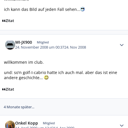
ich kann das Bild auf jeden Fall sehen...
Zitat
Autor-Statistiken
WI-JX900
Mitglied
24. November 2008 um 00:37
24. Nov 2008
willkommen im club.
und: so'n golf-I-cabrio hatte ich auch mal. aber das ist eine
andere geschichte...
Zitat
4 Monate später...
Autor-Statistiken
Onkel Kopp
Mitglied