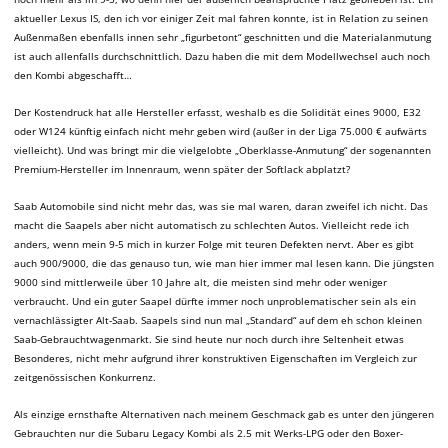
aktueller Lexus IS, den ich vor einiger Zeit mal fahren konnte, ist in Relation zu seinen
Außenmaßen ebenfalls innen sehr „figurbetont“ geschnitten und die Materialanmutung
ist auch allenfalls durchschnittlich. Dazu haben die mit dem Modellwechsel auch noch
den Kombi abgeschafft…
Der Kostendruck hat alle Hersteller erfasst, weshalb es die Solidität eines 9000, E32
oder W124 künftig einfach nicht mehr geben wird (außer in der Liga 75.000 € aufwärts
vielleicht). Und was bringt mir die vielgelobte „Oberklasse-Anmutung“ der sogenannten
Premium-Hersteller im Innenraum, wenn später der Softlack abplatzt?
Saab Automobile sind nicht mehr das, was sie mal waren, daran zweifel ich nicht. Das
macht die Saapels aber nicht automatisch zu schlechten Autos. Vielleicht rede ich
anders, wenn mein 9-5 mich in kurzer Folge mit teuren Defekten nervt. Aber es gibt
auch 900/9000, die das genauso tun, wie man hier immer mal lesen kann. Die jüngsten
9000 sind mittlerweile über 10 Jahre alt, die meisten sind mehr oder weniger
verbraucht. Und ein guter Saapel dürfte immer noch unproblematischer sein als ein
vernachlässigter Alt-Saab. Saapels sind nun mal „Standard“ auf dem eh schon kleinen
Saab-Gebrauchtwagenmarkt. Sie sind heute nur noch durch ihre Seltenheit etwas
Besonderes, nicht mehr aufgrund ihrer konstruktiven Eigenschaften im Vergleich zur
zeitgenössischen Konkurrenz.
Als einzige ernsthafte Alternativen nach meinem Geschmack gab es unter den jüngeren
Gebrauchten nur die Subaru Legacy Kombi als 2.5 mit Werks-LPG oder den Boxer-