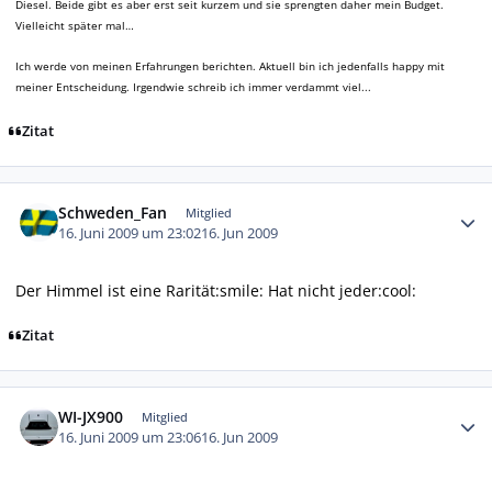
Diesel. Beide gibt es aber erst seit kurzem und sie sprengten daher mein Budget.
Vielleicht später mal…
Ich werde von meinen Erfahrungen berichten. Aktuell bin ich jedenfalls happy mit
meiner Entscheidung. Irgendwie schreib ich immer verdammt viel...
Zitat
Autor-Statistiken
Schweden_Fan
Mitglied
16. Juni 2009 um 23:02
16. Jun 2009
Der Himmel ist eine Rarität:smile: Hat nicht jeder:cool:
Zitat
Autor-Statistiken
WI-JX900
Mitglied
16. Juni 2009 um 23:06
16. Jun 2009