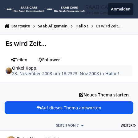
Zum Inhalt springen
SAAB CARS
Anmelden
Die Saab Gemeinschaft
Startseite
Saab Allgemein
Hallo !
Es wird Zeit...
Es wird Zeit...
Teilen
Follower
Onkel Kopp
23. November 2008 um 18:23
23. Nov 2008
in
Hallo !
Neues Thema starten
Auf dieses Thema antworten
L
SEITE 1 VON 7
WEITER
Autor-Statistiken