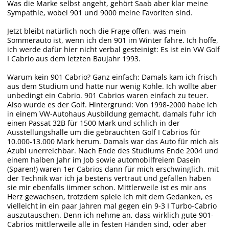
Was die Marke selbst angeht, gehört Saab aber klar meine
Sympathie, wobei 901 und 9000 meine Favoriten sind.
Jetzt bleibt natürlich noch die Frage offen, was mein
Sommerauto ist, wenn ich den 901 im Winter fahre. Ich hoffe,
ich werde dafür hier nicht verbal gesteinigt: Es ist ein VW Golf
I Cabrio aus dem letzten Baujahr 1993.
Warum kein 901 Cabrio? Ganz einfach: Damals kam ich frisch
aus dem Studium und hatte nur wenig Kohle. Ich wollte aber
unbedingt ein Cabrio. 901 Cabrios waren einfach zu teuer.
Also wurde es der Golf. Hintergrund: Von 1998-2000 habe ich
in einem VW-Autohaus Ausbildung gemacht, damals fuhr ich
einen Passat 32B für 1500 Mark und schlich in der
Ausstellungshalle um die gebrauchten Golf I Cabrios für
10.000-13.000 Mark herum. Damals war das Auto für mich als
Azubi unerreichbar. Nach Ende des Studiums Ende 2004 und
einem halben Jahr im Job sowie automobilfreiem Dasein
(Sparen!) waren 1er Cabrios dann für mich erschwinglich, mit
der Technik war ich ja bestens vertraut und gefallen haben
sie mir ebenfalls iimmer schon. Mittlerweile ist es mir ans
Herz gewachsen, trotzdem spiele ich mit dem Gedanken, es
vielleicht in ein paar Jahren mal gegen ein 9-3 I Turbo-Cabrio
auszutauschen. Denn ich nehme an, dass wirklich gute 901-
Cabrios mittlerweile alle in festen Händen sind, oder aber