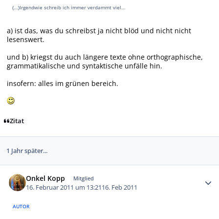
Irgendwie schreib ich immer verdammt viel...
(...)
a) ist das, was du schreibst ja nicht blöd und nicht nicht
lesenswert.
und b) kriegst du auch längere texte ohne orthographische,
grammatikalische und syntaktische unfälle hin.
insofern: alles im grünen bereich.
Zitat
1 Jahr später...
Autor-Statistiken
Onkel Kopp
Mitglied
16. Februar 2011 um 13:21
16. Feb 2011
AUTOR