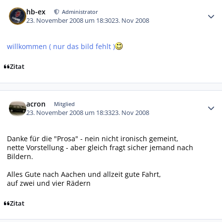
Autor-Statistiken
hb-ex
Administrator
23. November 2008 um 18:30
23. Nov 2008
willkommen ( nur das bild fehlt )
Zitat
Autor-Statistiken
acron
Mitglied
23. November 2008 um 18:33
23. Nov 2008
Danke für die "Prosa" - nein nicht ironisch gemeint,
nette Vorstellung - aber gleich fragt sicher jemand nach
Bildern.
Alles Gute nach Aachen und allzeit gute Fahrt,
auf zwei und vier Rädern
Zitat