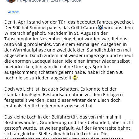
14. April 2009 um 12:42
14. Apr 2009
AUTOR
Der 1. April stand vor der Tür, das bedeutet Fahrzeugwechsel.
Der 900 hat Sommerpause, das Golf I Cabrio
wird aus dem
Winterschlaf geholt. Nachdem in St. Augustin der
Tauschmotor im November eingebaut worden war, lief das
Auto völlig problemlos, von einem einmaligen Ausgehen in
der Warmlaufphase und zwei defekten Standlichtbirnen mal
abgesehen. Da ich zudem mal wieder umgezogen und erneut
die enormen Ladequalitäten (die einen immer wieder selbst
beeindrucken, bin gänzlich ohne Umzugs-Sprinter
ausgekommen!) schätzen gelernt habe, habe ich den 900
noch nie so zufrieden abgestellt
.
Doch wo Licht ist, ist auch Schatten. Es konnte bei der
standardmäßigen Bestandsaufnahme vor dem Einlagern
festgestellt werden, dass dieser Winter dem Blech doch
erstmals deutlich erkennbar zugesetzt hat.
Das kleine Loch in der Beifahrertür, das von mir mal mit
Rostumwandler, Grundierung und Lack behandelt, aber nicht
gestopft wurde, ist weiter gefault. Auf der Fahrerseite bahnt
sich an gleicher Stelle allmählich ein Loch an. Die