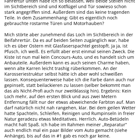
Fahrertür unten habe ich so belassen, weil beide Stellen nicht
im Sichtbereich sind und Kotflügel und Tür sowieso schon
stark angegriffen sind. Außerdem sind das keine tragenden
Teile. In dem Zusammenhang: Gibt es eigentlich noch
gebrauchte rostarme Türen und Motorhauben?
Mich störte aber zunehmend das Loch im Sichtbereich in der
Beifahrertür. Da es auf beiden Seiten zugänglich war, habe
ich es über Ostern mit Glasfaserspachtel gestopft. Ja ja, ist
Pfusch, ich weiß. Es erfüllt aber erst einmal seinen Zweck. Die
Kiste ist nun mal kein Concours-Auto, und es handelt sich um
Anbauteile. Außerdem kann es auch seinen Charme haben,
wenn alte Karren leicht trashig rüberkommen. An der
Karosseriestruktur selbst hätte ich aber wohl schweißen
lassen. Konsequenterweise habe ich die Farbe dann auch nur
gepinselt, statt beilackieren zu lassen (selber bekommt man
das als Nicht-Profi auch nur zweitklassig hin). Ergebnis: Kein
Loch mehr, auf den ersten Blick und aus zwei Metern
Entfernung fällt nur der etwas abweichende Farbton auf. Man
darf natürlich nicht nah rangehen, klar. Bei dem geilen Wetter
hatte Spachteln, Schleifen, Reinigen und Rumpinseln in freier
Natur geradezu etwas Meditatives. Herrlich. Auto-Betüdeln
macht halt Spaß. Ich habe im Rahmen meiner „Reparatur“
auch endlich mal ein paar Bilder vom Auto gemacht (siehe
Anhänge), bis auf das in #1 gab es noch gar keine.