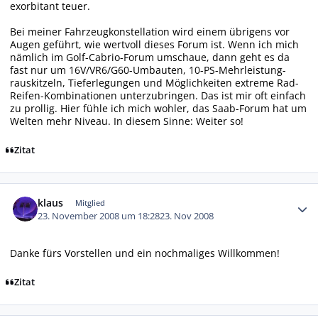
exorbitant teuer.
Bei meiner Fahrzeugkonstellation wird einem übrigens vor
Augen geführt, wie wertvoll dieses Forum ist. Wenn ich mich
nämlich im Golf-Cabrio-Forum umschaue, dann geht es da
fast nur um 16V/VR6/G60-Umbauten, 10-PS-Mehrleistung-
rauskitzeln, Tieferlegungen und Möglichkeiten extreme Rad-
Reifen-Kombinationen unterzubringen. Das ist mir oft einfach
zu prollig. Hier fühle ich mich wohler, das Saab-Forum hat um
Welten mehr Niveau. In diesem Sinne: Weiter so!
Zitat
Autor-Statistiken
klaus
Mitglied
23. November 2008 um 18:28
23. Nov 2008
Danke fürs Vorstellen und ein nochmaliges Willkommen!
Zitat