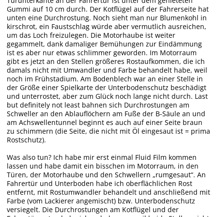
Türunterkante an der Fahrertür ist unter dem genieteten
Gummi auf 10 cm durch. Der Kotflügel auf der Fahrerseite hat
unten eine Durchrostung. Noch sieht man nur Blumenkohl in
kirschrot, ein Faustschlag würde aber vermutlich ausreichen,
um das Loch freizulegen. Die Motorhaube ist weiter
gegammelt, dank damaliger Bemühungen zur Eindämmung
ist es aber nur etwas schlimmer geworden. Im Motorraum
gibt es jetzt an den Stellen größeres Rostaufkommen, die ich
damals nicht mit Umwandler und Farbe behandelt habe, weil
noch im Frühstadium. Am Bodenblech war an einer Stelle in
der Größe einer Spielkarte der Unterbodenschutz beschädigt
und unterrostet, aber zum Glück noch lange nicht durch. Last
but definitely not least bahnen sich Durchrostungen am
Schweller an den Ablauflöchern am Fuße der B-Säule an und
am Achswellentunnel beginnt es auch auf einer Seite braun
zu schimmern (die Seite, die nicht mit Öl eingesaut ist = prima
Rostschutz).
Was also tun? Ich habe mir erst einmal Fluid Film kommen
lassen und habe damit ein bisschen im Motorraum, in den
Türen, der Motorhaube und den Schwellern „rumgesaut“. An
Fahrertür und Unterboden habe ich oberflächlichen Rost
entfernt, mit Rostumwandler behandelt und anschließend mit
Farbe (vom Lackierer angemischt) bzw. Unterbodenschutz
versiegelt. Die Durchrostungen am Kotflügel und der