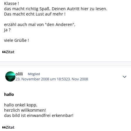
Klasse !
das macht richtig Spaß, Deinen Autritt hier zu lesen.
Das macht echt Lust auf mehr !
erzähl auch mal von "den Anderen",
ja ?
viele Grüße !
Zitat
Autor-Statistiken
olili
Mitglied
23. November 2008 um 18:53
23. Nov 2008
hallo
hallo onkel kopp,
herzlich willkommen!
das bild ist einwandfrei erkennbar!
Zitat