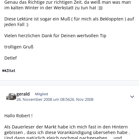
Genau das Richtige zur richtigen Zeit, da weiß man was man
im kalten Winter in der Werkstatt zu tun hat :)))
Diese Lektüre ist sogar ein Muß ( für mich als Bekloppten ) auf
jeden Fall :)
Vielen herzlichen Dank für Deinen wertvollen Tip
trolligen Gruß
Detlef
Zitat
Autor-Statistiken
gerald
Mitglied
26. November 2008 um 08:56
26. Nov 2008
Hallo Robert !
Als Dauerleser der Markt habe ich mich fast in den Hintern
gebissen , dass ich diese Vorankündigung übersehen habe .
Und dann natürlich gleich nochmal nachgesehen ... und