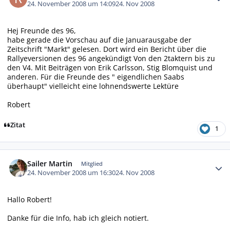
24. November 2008 um 14:09
24. Nov 2008
Hej Freunde des 96,
habe gerade die Vorschau auf die Januarausgabe der
Zeitschrift "Markt" gelesen. Dort wird ein Bericht über die
Rallyeversionen des 96 angekündigt Von den 2taktern bis zu
den V4. Mit Beiträgen von Erik Carlsson, Stig Blomquist und
anderen. Für die Freunde des " eigendlichen Saabs
überhaupt" vielleicht eine lohnendswerte Lektüre
Robert
Zitat
1
Autor-Statistiken
Sailer Martin
Mitglied
24. November 2008 um 16:30
24. Nov 2008
Hallo Robert!
Danke für die Info, hab ich gleich notiert.