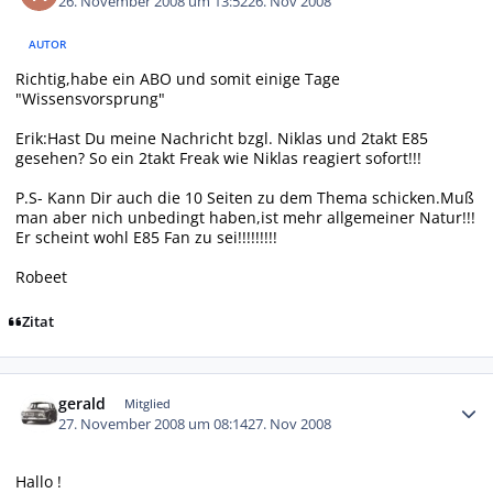
26. November 2008 um 13:52
26. Nov 2008
AUTOR
Richtig,habe ein ABO und somit einige Tage
"Wissensvorsprung"
Erik:Hast Du meine Nachricht bzgl. Niklas und 2takt E85
gesehen? So ein 2takt Freak wie Niklas reagiert sofort!!!
P.S- Kann Dir auch die 10 Seiten zu dem Thema schicken.Muß
man aber nich unbedingt haben,ist mehr allgemeiner Natur!!!
Er scheint wohl E85 Fan zu sei!!!!!!!!!
Robeet
Zitat
Autor-Statistiken
gerald
Mitglied
27. November 2008 um 08:14
27. Nov 2008
Hallo !