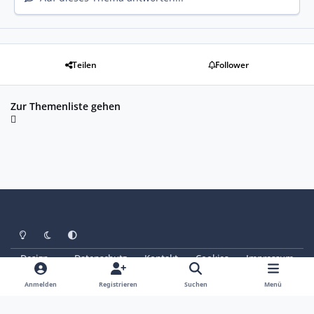
Teilen
Follower
Zur Themenliste gehen
Heller Modus
Dunkler Modus
Systemeinstellung
Design
Datenschutz
Kontakt
Cookies
Impressum
© Copyright 2025 - SAABoteure e. V.
Powered by
Invision Community
Anmelden
Registrieren
Suchen
Menü