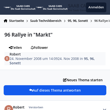
Zum Inhalt springen
SAAB CARS
Anmelden
Die Saab Gemeinschaft
Startseite
Saab Technikbereich
95, 96, Sonett
96 Rallye 
96 Rallye in "Markt"
Teilen
Follower
Robert
24. November 2008 um 14:09
24. Nov 2008
in
95, 96,
Sonett
Neues Thema starten
Auf dieses Thema antworten
Autor-Statistiken
Robert
Verstorben