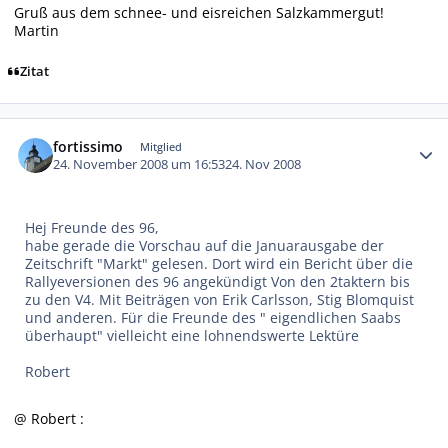
Gruß aus dem schnee- und eisreichen Salzkammergut!
Martin
Zitat
Autor-Statistiken
fortissimo
Mitglied
24. November 2008 um 16:53
24. Nov 2008
Hej Freunde des 96,
habe gerade die Vorschau auf die Januarausgabe der
Zeitschrift "Markt" gelesen. Dort wird ein Bericht über die
Rallyeversionen des 96 angekündigt Von den 2taktern bis
zu den V4. Mit Beiträgen von Erik Carlsson, Stig Blomquist
und anderen. Für die Freunde des " eigendlichen Saabs
überhaupt" vielleicht eine lohnendswerte Lektüre
Robert
@ Robert :