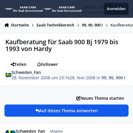
Zum Inhalt springen
SAAB CARS
Anmelden
Die Saab Gemeinschaft
Startseite
Saab Technikbereich
99, 90, 900 I
Kaufberatun
Kaufberatung für Saab 900 Bj 1979 bis
1993 von Hardy
Teilen
Follower
Schweden_Fan
28. November 2008 um 23:16
28. Nov 2008
in
99, 90, 900 I
Neues Thema starten
Auf dieses Thema antworten
Autor-Statistiken
Schweden_Fan
Mitglied