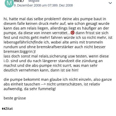
mick7
Mitglied
9. Dezember 2008 um 07:38
9. Dez 2008
hi, hatte mal das selbe problem!! deine abs pumpe baut in
diesem falle keinen druck mehr auf, wie schon gesagt wurde
kann das am relais liegen, allerdings liegt es häufiger an der
pumpe, da diese von innen verrottet...
dann frisst sie sich
fest und nichts geht mehr! fahren würde ich so nicht mehr, ist
lebensgefährlich(finde ich, wobei alte amis mit trommeln
rundum und ohne bremskraftverstärker auch nicht besser
bremsen:biggrin:)!
lass doch sonst mal relais,sicherung usw testen, wenn diese
i.O. sind und du nach längerer standzeit die zündung an
machst und die abs-pumpe nicht surrt, was man sehr
deutlich vernehmen kann, dann ist sie hin!
die pumpe bekommt man glaube ich nicht einzeln, also ganze
abs einheit tauschen --> nicht unterschätzen, ist relativ
aufwendig, da sehr fummelig!
beste grüsse
Zitat