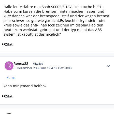
Hallo leute, fahre nen Saab 90002,3 16V , kein turbo bj 91.
Habe vorm kurzen die bremsen hinten machen lassen und
kurz danach war der bremspedal steif und der wagen bremst
sehr schwer, so gut wie garnicht.Es leuchtet irgendein roter
kreis sowie das anti-. hab look zeichen im display.Hab den
heute zum werkstatt gebracht und der typ meint das ABS
system ist kaputt.ist das möglich?
Zitat
Autor-Statistiken
Renea88
Mitglied
8. Dezember 2008 um 19:47
8. Dez 2008
AUTOR
kann mir jemand helfen?
Zitat
Autor-Statistiken