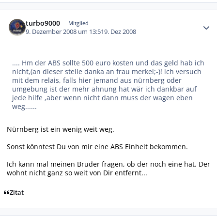
Autor-Statistiken
turbo9000
Mitglied
9. Dezember 2008 um 13:51
9. Dez 2008
.... Hm der ABS sollte 500 euro kosten und das geld hab ich
nicht,(an dieser stelle danka an frau merkel;-)! ich versuch
mit dem relais, falls hier jemand aus nürnberg oder
umgebung ist der mehr ahnung hat wär ich dankbar auf
jede hilfe ,aber wenn nicht dann muss der wagen eben
weg......
Nürnberg ist ein wenig weit weg.
Sonst könntest Du von mir eine ABS Einheit bekommen.
Ich kann mal meinen Bruder fragen, ob der noch eine hat. Der
wohnt nicht ganz so weit von Dir entfernt...
Zitat