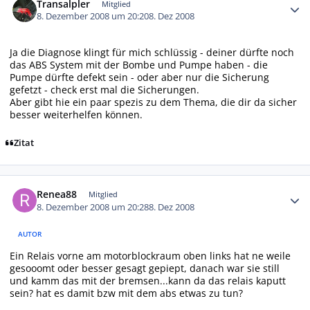
Transalpler
Mitglied
8. Dezember 2008 um 20:20
8. Dez 2008
Ja die Diagnose klingt für mich schlüssig - deiner dürfte noch
das ABS System mit der Bombe und Pumpe haben - die
Pumpe dürfte defekt sein - oder aber nur die Sicherung
gefetzt - check erst mal die Sicherungen.
Aber gibt hie ein paar spezis zu dem Thema, die dir da sicher
besser weiterhelfen können.
Zitat
Autor-Statistiken
Renea88
Mitglied
8. Dezember 2008 um 20:28
8. Dez 2008
AUTOR
Ein Relais vorne am motorblockraum oben links hat ne weile
gesooomt oder besser gesagt gepiept, danach war sie still
und kamm das mit der bremsen...kann da das relais kaputt
sein? hat es damit bzw mit dem abs etwas zu tun?