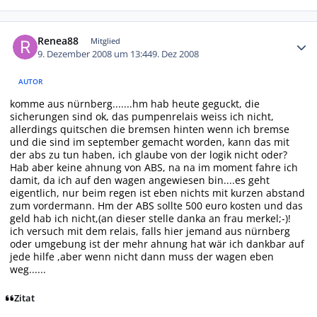
Autor-Statistiken
Renea88
Mitglied
9. Dezember 2008 um 13:44
9. Dez 2008
AUTOR
komme aus nürnberg.......hm hab heute geguckt, die
sicherungen sind ok, das pumpenrelais weiss ich nicht,
allerdings quitschen die bremsen hinten wenn ich bremse
und die sind im september gemacht worden, kann das mit
der abs zu tun haben, ich glaube von der logik nicht oder?
Hab aber keine ahnung von ABS, na na im moment fahre ich
damit, da ich auf den wagen angewiesen bin....es geht
eigentlich, nur beim regen ist eben nichts mit kurzen abstand
zum vordermann. Hm der ABS sollte 500 euro kosten und das
geld hab ich nicht,(an dieser stelle danka an frau merkel;-)!
ich versuch mit dem relais, falls hier jemand aus nürnberg
oder umgebung ist der mehr ahnung hat wär ich dankbar auf
jede hilfe ,aber wenn nicht dann muss der wagen eben
weg......
Zitat