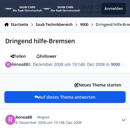
Zum Inhalt springen
SAAB CARS
Anmelden
Die Saab Gemeinschaft
Startseite
Saab Technikbereich
9000
Dringend hilfe-Br
Dringend hilfe-Bremsen
Teilen
Follower
Renea88
8. Dezember 2008 um 19:14
8. Dez 2008
in
9000
Neues Thema starten
Auf dieses Thema antworten
Autor-Statistiken
Renea88
Mitglied
8. Dezember 2008 um 19:14
8. Dez 2008