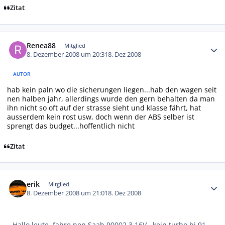
Zitat
Autor-Statistiken
Renea88
Mitglied
8. Dezember 2008 um 20:31
8. Dez 2008
AUTOR
hab kein paln wo die sicherungen liegen...hab den wagen seit
nen halben jahr, allerdings wurde den gern behalten da man
ihn nicht so oft auf der strasse sieht und klasse fährt, hat
ausserdem kein rost usw, doch wenn der ABS selber ist
sprengt das budget...hoffentlich nicht
Zitat
Autor-Statistiken
erik
Mitglied
8. Dezember 2008 um 21:01
8. Dez 2008
Hallo leute, fahre nen Saab 90002,3 16V , kein turbo bj 91.