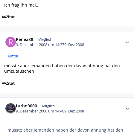
Ich frag ihn mal...
Zitat
Autor-Statistiken
Renea88
Mitglied
9. Dezember 2008 um 14:37
9. Dez 2008
AUTOR
müsste aber jemanden haben der davon ahnung hat den
umzutauschen
Zitat
Autor-Statistiken
turbo9000
Mitglied
9. Dezember 2008 um 14:40
9. Dez 2008
müsste aber jemanden haben der davon ahnung hat den