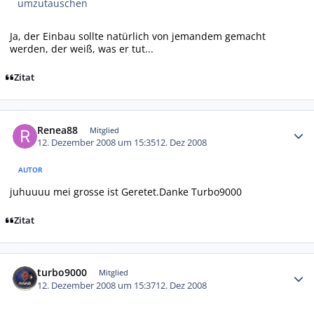
umzutauschen
Ja, der Einbau sollte natürlich von jemandem gemacht
werden, der weiß, was er tut...
Zitat
Autor-Statistiken
Renea88
Mitglied
12. Dezember 2008 um 15:35
12. Dez 2008
AUTOR
juhuuuu mei grosse ist Geretet.Danke Turbo9000
Zitat
Autor-Statistiken
turbo9000
Mitglied
12. Dezember 2008 um 15:37
12. Dez 2008