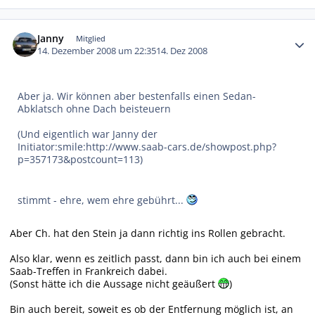
Autor-Statistiken
Janny
Mitglied
14. Dezember 2008 um 22:35
14. Dez 2008
Aber ja. Wir können aber bestenfalls einen Sedan-
Abklatsch ohne Dach beisteuern
(Und eigentlich war Janny der
Initiator:smile:http://www.saab-cars.de/showpost.php?
p=357173&postcount=113)
stimmt - ehre, wem ehre gebührt...
Aber Ch. hat den Stein ja dann richtig ins Rollen gebracht.
Also klar, wenn es zeitlich passt, dann bin ich auch bei einem
Saab-Treffen in Frankreich dabei.
(Sonst hätte ich die Aussage nicht geäußert
)
Bin auch bereit, soweit es ob der Entfernung möglich ist, an