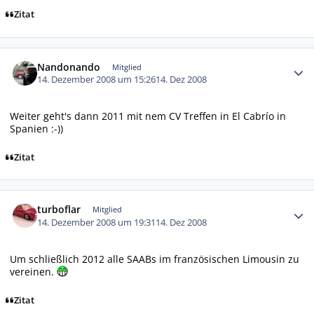
Zitat
Autor-Statistiken
Nandonando
Mitglied
14. Dezember 2008 um 15:26
14. Dez 2008
Weiter geht's dann 2011 mit nem CV Treffen in El Cabrío in
Spanien :-))
Zitat
Autor-Statistiken
turboflar
Mitglied
14. Dezember 2008 um 19:31
14. Dez 2008
Um schließlich 2012 alle SAABs im französischen Limousin zu
vereinen.
Zitat