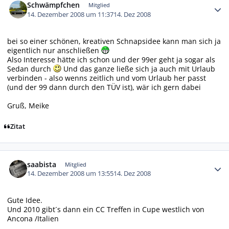
Schwämpfchen
Mitglied
14. Dezember 2008 um 11:37
14. Dez 2008
bei so einer schönen, kreativen Schnapsidee kann man sich ja
eigentlich nur anschließen
Also Interesse hätte ich schon und der 99er geht ja sogar als
Sedan durch
Und das ganze ließe sich ja auch mit Urlaub
verbinden - also wenns zeitlich und vom Urlaub her passt
(und der 99 dann durch den TÜV ist), wär ich gern dabei
Gruß, Meike
Zitat
Autor-Statistiken
saabista
Mitglied
14. Dezember 2008 um 13:55
14. Dez 2008
Gute Idee.
Und 2010 gibt´s dann ein CC Treffen in Cupe westlich von
Ancona /Italien