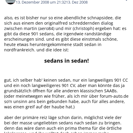
13. Dezember 2008 um 21:32
13. Dez 2008
also, es ist bisher nur so eine abendliche schnapsidee, die
sich aus einem den originalfred schreddernden
dialog
zwischen martin (aero84) und mir (christoph)
ergeben hat: es
gibt da diese 901 sedans, die irgendwie randständige
erscheinungen sind. und es gibt diese einstmals schöne,
heute etwas heruntergekommene stadt sedan in
nordfrankreich. und die idee ist:
sedans in sedan!
gut, ich selber hab' keinen sedan, nur ein langweiliges 901 CC
und ein noch langweiligeres 901 CV, aber man könnte das ja
grundsätzlich öffnen für alle anderen klassischen SAABs.
(oder meinetwegen wie früher, als ich mir über forum-auto.de
so'n unsinn ans bein gebunden habe, auch für alles andere,
was einen greif auf der haube hat.)
aber der primäre reiz läge schon darin, möglichst viele der
bei der masse ungeliebten sedans nach sedan zu bringen.
denn das wäre dann auch ein prima thema für die örtliche