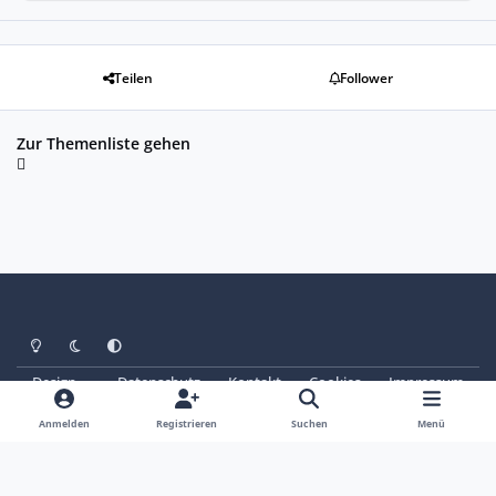
Teilen
Follower
Zur Themenliste gehen
Heller Modus
Dunkler Modus
Systemeinstellung
Design
Datenschutz
Kontakt
Cookies
Impressum
© Copyright 2025 - SAABoteure e. V.
Powered by
Invision Community
Anmelden
Registrieren
Suchen
Menü