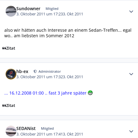
Autor-Statistiken
Sundowner
Mitglied
3. Oktober 2011 um 17:23
3. Okt 2011
also wir hätten auch Interesse an einem Sedan-Treffen... egal
wo.. am liebsten im Sommer 2012
Zitat
Autor-Statistiken
hb-ex
Administrator
3. Oktober 2011 um 17:32
3. Okt 2011
...
16.12.2008
01:00 .. fast 3 jahre später
Zitat
Autor-Statistiken
SEDANist
Mitglied
3. Oktober 2011 um 17:41
3. Okt 2011