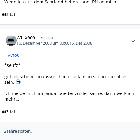
Wenn ich aus dem Saarland helfen kann, PN an mich..............
Zitat
Autor-Statistiken
WI-JX900
Mitglied
16. Dezember 2008 um 00:00
16. Dez 2008
AUTOR
*seufz*
gut, es scheint unausweichlich: sedans in sedan. so soll es
sein.
ich melde mich im januar wieder zu der sache, dann weiß ich
mehr...
Zitat
2 Jahre später...