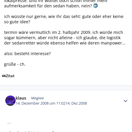
lokalpresse. und ihr wolltet doch schon immer mehr
aufmerksamkeit für den sedan haben, nein?
ich wüsste nur gerne, wie ihr das seht: gute oder eher keine
so gute idee?
termin wäre vermutlich im 2. halbjahr 2009. ich würde mich
sogar kümmern, aber nicht alleine - ich glaube, die logistik
der sedanretter würde ebenso helfen wie deren manpower...
also: besteht interesse?
grüße - ch.
Zitat
Autor-Statistiken
klaus
Mitglied
14. Dezember 2008 um 11:02
14. Dez 2008
...