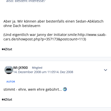
also: besteht interesse?
Aber ja. Wir können aber bestenfalls einen Sedan-Abklatsch
ohne Dach beisteuern
(Und eigentlich war Janny der Initiator:smile:http://www.saab-
cars.de/showpost.php?p=357173&postcount=113)
Zitat
Autor-Statistiken
WI-JX900
Mitglied
14. Dezember 2008 um 11:05
14. Dez 2008
AUTOR
stimmt - ehre, wem ehre gebührt...
Zitat