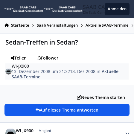
Zum Inhalt springen
SAAB CARS
Anmelden
Die Saab Gemeinschaft
Startseite
Saab Veranstaltungen
Aktuelle SAAB-Termine
Sedan-Treffen in Sedan?
Teilen
Follower
WI-JX900
13. Dezember 2008 um 21:32
13. Dez 2008
in
Aktuelle
SAAB-Termine
Neues Thema starten
Auf dieses Thema antworten
Autor-Statistiken
WI-JX900
Mitglied