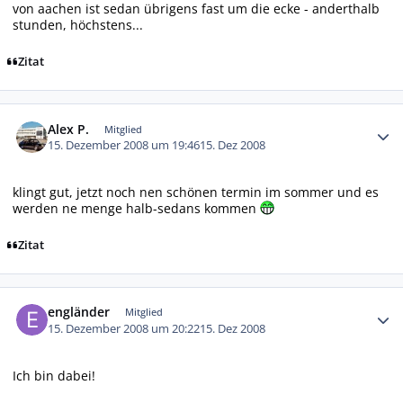
von aachen ist sedan übrigens fast um die ecke - anderthalb
stunden, höchstens...
Zitat
Autor-Statistiken
Alex P.
Mitglied
15. Dezember 2008 um 19:46
15. Dez 2008
klingt gut, jetzt noch nen schönen termin im sommer und es
werden ne menge halb-sedans kommen
Zitat
Autor-Statistiken
engländer
Mitglied
15. Dezember 2008 um 20:22
15. Dez 2008
Ich bin dabei!