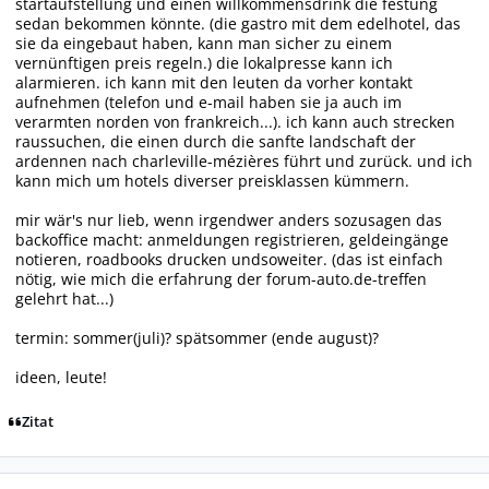
startaufstellung und einen willkommensdrink die festung
sedan bekommen könnte. (die gastro mit dem edelhotel, das
sie da eingebaut haben, kann man sicher zu einem
vernünftigen preis regeln.) die lokalpresse kann ich
alarmieren. ich kann mit den leuten da vorher kontakt
aufnehmen (telefon und e-mail haben sie ja auch im
verarmten norden von frankreich...). ich kann auch strecken
raussuchen, die einen durch die sanfte landschaft der
ardennen nach charleville-mézières führt und zurück. und ich
kann mich um hotels diverser preisklassen kümmern.
mir wär's nur lieb, wenn irgendwer anders sozusagen das
backoffice macht: anmeldungen registrieren, geldeingänge
notieren, roadbooks drucken undsoweiter. (das ist einfach
nötig, wie mich die erfahrung der forum-auto.de-treffen
gelehrt hat...)
termin: sommer(juli)? spätsommer (ende august)?
ideen, leute!
Zitat
Autor-Statistiken