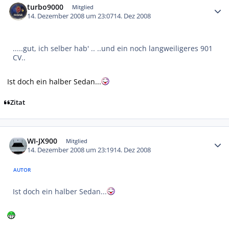
turbo9000
Mitglied
14. Dezember 2008 um 23:07
14. Dez 2008
.....gut, ich selber hab' .. ..und ein noch langweiligeres 901
CV..
Ist doch ein halber Sedan...
Zitat
Autor-Statistiken
WI-JX900
Mitglied
14. Dezember 2008 um 23:19
14. Dez 2008
AUTOR
Ist doch ein halber Sedan...