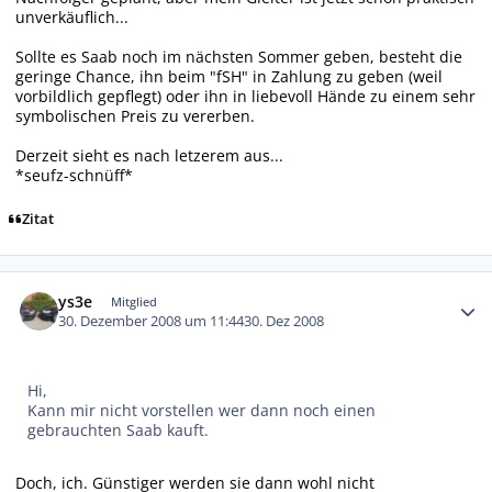
unverkäuflich...
Sollte es Saab noch im nächsten Sommer geben, besteht die
geringe Chance, ihn beim "fSH" in Zahlung zu geben (weil
vorbildlich gepflegt) oder ihn in liebevoll Hände zu einem sehr
symbolischen Preis zu vererben.
Derzeit sieht es nach letzerem aus...
*seufz-schnüff*
Zitat
Autor-Statistiken
ys3e
Mitglied
30. Dezember 2008 um 11:44
30. Dez 2008
Hi,
Kann mir nicht vorstellen wer dann noch einen
gebrauchten Saab kauft.
Doch, ich. Günstiger werden sie dann wohl nicht