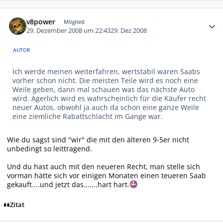
Autor-Statistiken
v8power
Mitglied
29. Dezember 2008 um 22:43
29. Dez 2008
AUTOR
Ich werde meinen weiterfahren, wertstabil waren Saabs
vorher schon nicht. Die meisten Teile wird es noch eine
Weile geben, dann mal schauen was das nächste Auto
wird. Ägerlich wird es wahrscheinlich für die Käufer recht
neuer Autos, obwohl ja auch da schon eine ganze Weile
eine ziemliche Rabattschlacht im Gange war.
Wie du sagst sind "wir" die mit den älteren 9-5er nicht
unbedingt so leittragend.
Und du hast auch mit den neueren Recht, man stelle sich
vorman hätte sich vor einigen Monaten einen teueren Saab
gekauft....und jetzt das.......hart hart.
Zitat