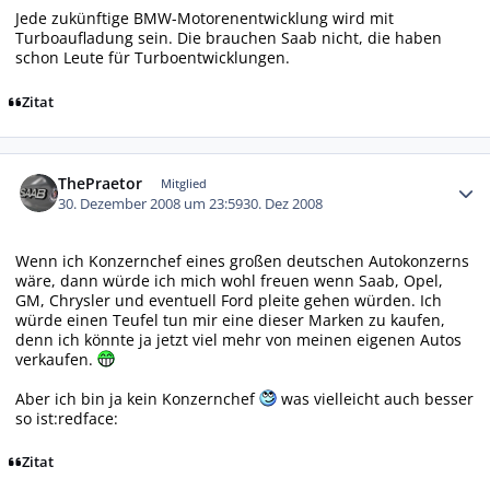
Jede zukünftige BMW-Motorenentwicklung wird mit
Turboaufladung sein. Die brauchen Saab nicht, die haben
schon Leute für Turboentwicklungen.
Zitat
Autor-Statistiken
ThePraetor
Mitglied
30. Dezember 2008 um 23:59
30. Dez 2008
Wenn ich Konzernchef eines großen deutschen Autokonzerns
wäre, dann würde ich mich wohl freuen wenn Saab, Opel,
GM, Chrysler und eventuell Ford pleite gehen würden. Ich
würde einen Teufel tun mir eine dieser Marken zu kaufen,
denn ich könnte ja jetzt viel mehr von meinen eigenen Autos
verkaufen.
Aber ich bin ja kein Konzernchef
was vielleicht auch besser
so ist:redface:
Zitat