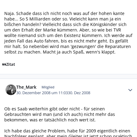
Naja. Schade dass ich nicht noch was auf der hohen kante
habe... So 5 Milliarden oder so. Vieleicht kann man ja ein
bißchen handeln? Vielleicht dass sich die Königskinder sich
um den Erhalt der Marke kümmern. Aber, so wie bei TVR
wollte niemand sich um den Existenz kümmern. Ich werde auf
jeden Fall das Auto fahren, bis es nicht mehr geht. Es gefällt
mir halt. So nebenbei wird man 'gezwungen' die Reparaturen
selbst zu machen. Macht ja auch Spaß, wenn's klappt.
Zitat
Autor-Statistiken
The_Mark
Mitglied
30. Dezember 2008 um 11:03
30. Dez 2008
Ob es Saab weiterhin gibt oder nicht - für seinen
Gebrauchten wird man (und ich auch) nicht mehr das
bekommen, was er tatsächlich noch wert ist.
Ich habe das gleiche Problem, habe für 2009 eigentlich einen
Nachfolger geplant, aber mein Gleiter ist jetzt schon praktisch