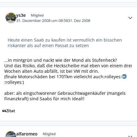
Autor-Statistiken
ys3e
Mitglied
31. Dezember 2008 um 08:58
31. Dez 2008
Heute einen Saab zu kaufen ist vermutlich ein bisschen
riskanter als auf einen Passat zu setzen
...in mintgrün und nackt wie der Mond als Stufenheck?
Und das Risiko, daß die Heckscheibe mal eben von einem drei
Wochen alten Auto abfällt, ist bei VW mit drin.
(finale Motorschäden bei 170Tkm vielleicht auch:rolleyes:
:rolleyes:)
aber: als eingschworener Gebrauchtwagenkäufer (mangels
Finanzkraft) sind Saabs für mich ideal!!
Zitat
Autor-Statistiken
alfaromeo
Mitglied