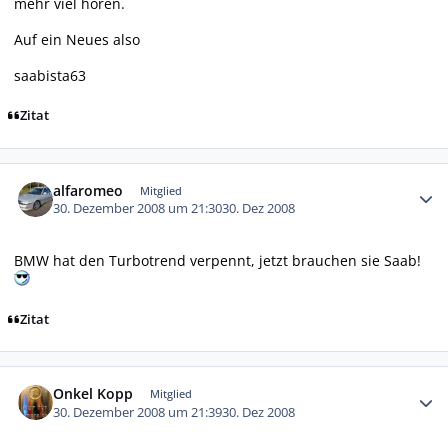
mehr viel hören.
Auf ein Neues also
saabista63
Zitat
Autor-Statistiken
alfaromeo
Mitglied
30. Dezember 2008 um 21:30
30. Dez 2008
BMW hat den Turbotrend verpennt, jetzt brauchen sie Saab!
Zitat
Autor-Statistiken
Onkel Kopp
Mitglied
30. Dezember 2008 um 21:39
30. Dez 2008