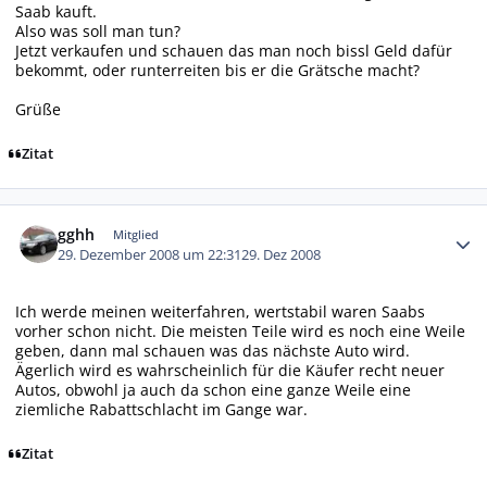
Saab kauft.
Also was soll man tun?
Jetzt verkaufen und schauen das man noch bissl Geld dafür
bekommt, oder runterreiten bis er die Grätsche macht?
Grüße
Zitat
Autor-Statistiken
gghh
Mitglied
29. Dezember 2008 um 22:31
29. Dez 2008
Ich werde meinen weiterfahren, wertstabil waren Saabs
vorher schon nicht. Die meisten Teile wird es noch eine Weile
geben, dann mal schauen was das nächste Auto wird.
Ägerlich wird es wahrscheinlich für die Käufer recht neuer
Autos, obwohl ja auch da schon eine ganze Weile eine
ziemliche Rabattschlacht im Gange war.
Zitat