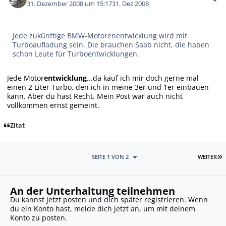
31. Dezember 2008 um 15:17
31. Dez 2008
Jede zukünftige BMW-Motorenentwicklung wird mit
Turboaufladung sein. Die brauchen Saab nicht, die haben
schon Leute für Turboentwicklungen.
Jede Motor
entwicklung
...da kauf ich mir doch gerne mal
einen 2 Liter Turbo, den ich in meine 3er und 1er einbauen
kann. Aber du hast Recht. Mein Post war auch nicht
vollkommen ernst gemeint.
Zitat
L
SEITE 1 VON 2
WEITER
An der Unterhaltung teilnehmen
Du kannst jetzt posten und dich später registrieren. Wenn
du ein Konto hast,
melde dich jetzt an
, um mit deinem
Konto zu posten.