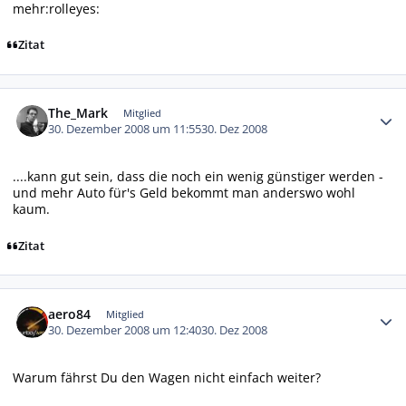
mehr:rolleyes:
Zitat
Autor-Statistiken
The_Mark
Mitglied
30. Dezember 2008 um 11:55
30. Dez 2008
....kann gut sein, dass die noch ein wenig günstiger werden -
und mehr Auto für's Geld bekommt man anderswo wohl
kaum.
Zitat
Autor-Statistiken
aero84
Mitglied
30. Dezember 2008 um 12:40
30. Dez 2008
Warum fährst Du den Wagen nicht einfach weiter?