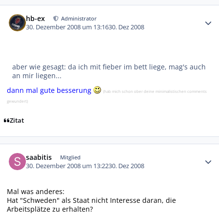
Autor-Statistiken
hb-ex
Administrator
30. Dezember 2008 um 13:16
30. Dez 2008
aber wie gesagt: da ich mit fieber im bett liege, mag's auch
an mir liegen...
dann mal gute besserung
(hab mich schon ober deine minimalistischen comments
gewundert)
Zitat
Autor-Statistiken
saabitis
Mitglied
30. Dezember 2008 um 13:22
30. Dez 2008
Mal was anderes:
Hat "Schweden" als Staat nicht Interesse daran, die
Arbeitsplätze zu erhalten?