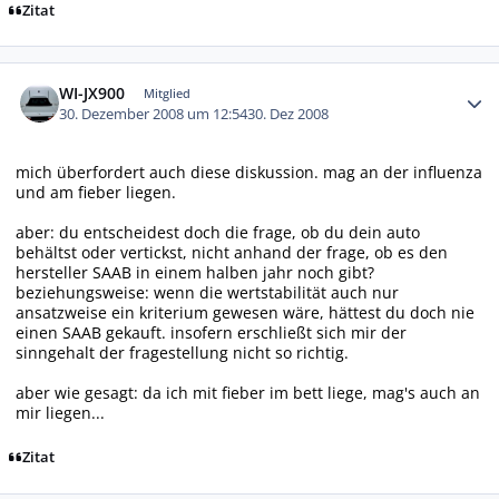
Zitat
Autor-Statistiken
WI-JX900
Mitglied
30. Dezember 2008 um 12:54
30. Dez 2008
mich überfordert auch diese diskussion. mag an der influenza
und am fieber liegen.
aber: du entscheidest doch die frage, ob du dein auto
behältst oder vertickst, nicht anhand der frage, ob es den
hersteller SAAB in einem halben jahr noch gibt?
beziehungsweise: wenn die wertstabilität auch nur
ansatzweise ein kriterium gewesen wäre, hättest du doch nie
einen SAAB gekauft. insofern erschließt sich mir der
sinngehalt der fragestellung nicht so richtig.
aber wie gesagt: da ich mit fieber im bett liege, mag's auch an
mir liegen...
Zitat