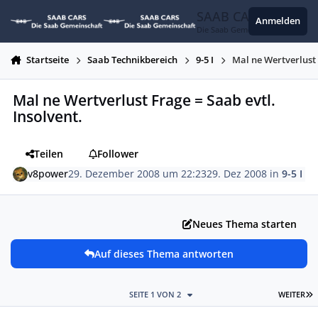
Zum Inhalt springen
SAAB CARS
Anmelden
Die Saab Gemeinschaft
Startseite
Saab Technikbereich
9-5 I
Mal ne Wertverlust 
Mal ne Wertverlust Frage = Saab evtl.
Insolvent.
Teilen
Follower
v8power
29. Dezember 2008 um 22:23
29. Dez 2008
in
9-5 I
Neues Thema starten
Auf dieses Thema antworten
L
SEITE 1 VON 2
WEITER
Autor-Statistiken