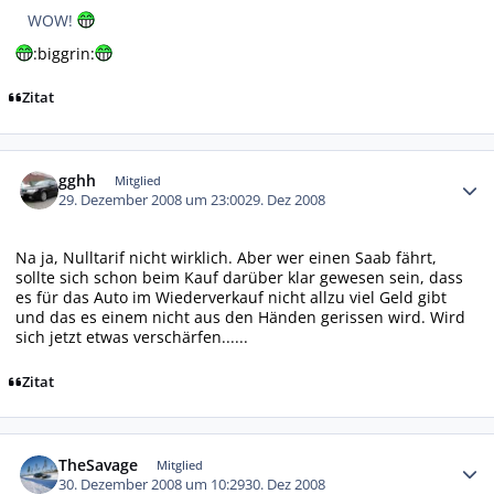
WOW!
:biggrin:
Zitat
Autor-Statistiken
gghh
Mitglied
29. Dezember 2008 um 23:00
29. Dez 2008
Na ja, Nulltarif nicht wirklich. Aber wer einen Saab fährt,
sollte sich schon beim Kauf darüber klar gewesen sein, dass
es für das Auto im Wiederverkauf nicht allzu viel Geld gibt
und das es einem nicht aus den Händen gerissen wird. Wird
sich jetzt etwas verschärfen......
Zitat
Autor-Statistiken
TheSavage
Mitglied
30. Dezember 2008 um 10:29
30. Dez 2008