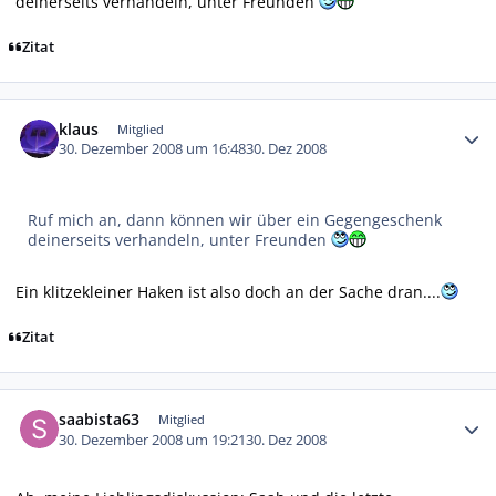
deinerseits verhandeln, unter Freunden
Zitat
Autor-Statistiken
klaus
Mitglied
30. Dezember 2008 um 16:48
30. Dez 2008
Ruf mich an, dann können wir über ein Gegengeschenk
deinerseits verhandeln, unter Freunden
Ein klitzekleiner Haken ist also doch an der Sache dran....
Zitat
Autor-Statistiken
saabista63
Mitglied
30. Dezember 2008 um 19:21
30. Dez 2008