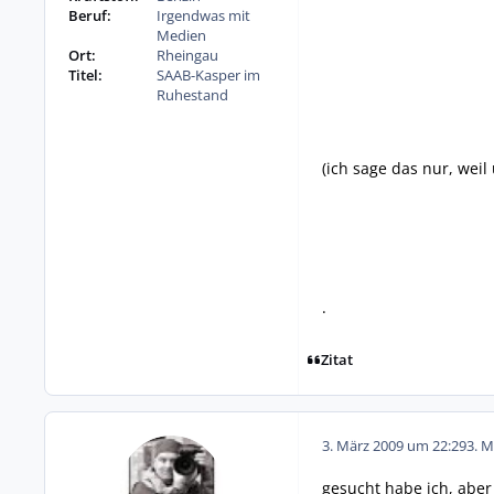
Beruf:
Irgendwas mit
Medien
Ort:
Rheingau
Titel:
SAAB-Kasper im
Ruhestand
(ich sage das nur, wei
.
Zitat
3. März 2009 um 22:29
3. M
gesucht habe ich, aber