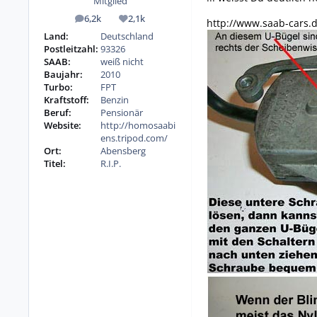
Mitglied
6,2k
2,1k
http://www.saab-cars
Beiträge
Reputation
Land:
Deutschland
Postleitzahl:
93326
SAAB:
weiß nicht
Baujahr:
2010
Turbo:
FPT
Kraftstoff:
Benzin
Beruf:
Pensionär
Website:
http://homosaabi
ens.tripod.com/
Ort:
Abensberg
Titel:
R.I.P.