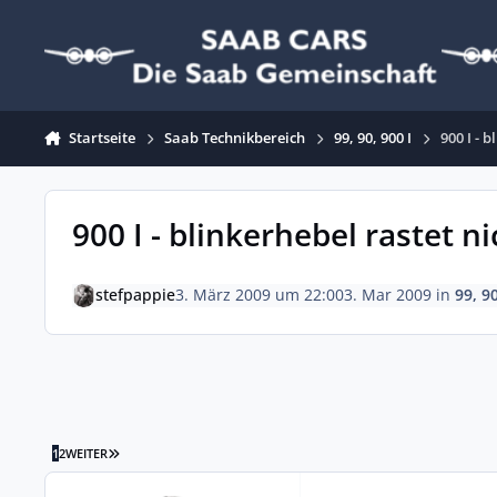
Zum Inhalt springen
Startseite
Saab Technikbereich
99, 90, 900 I
900 I - 
900 I - blinkerhebel rastet n
stefpappie
3. März 2009 um 22:00
3. Mar 2009
in
99, 90
LETZTE SEITE
1
2
WEITER