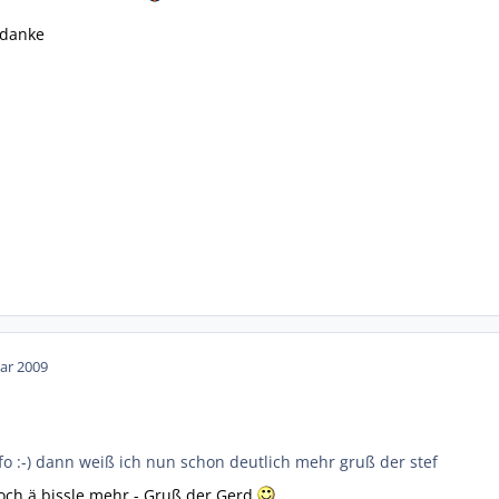
 danke
ar 2009
nfo :-) dann weiß ich nun schon deutlich mehr gruß der stef
 noch ä bissle mehr - Gruß der Gerd