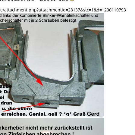
.de/attachment.php?attachmentid=28137&stc=1&d=1236119793