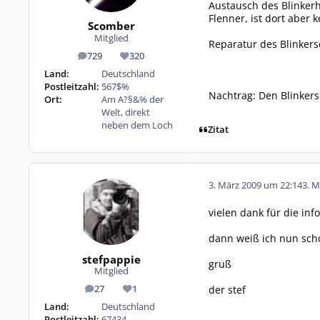
Austausch des Blinkerh
Flenner, ist dort aber
Scomber
Mitglied
Reparatur des Blinkers
729
320
Beiträge
Reputation
Land:
Deutschland
Postleitzahl:
567$%
Nachtrag: Den Blinkers
Ort:
Am A?§&% der
Welt, direkt
neben dem Loch
Zitat
3. März 2009 um 22:14
3. M
vielen dank für die info 
dann weiß ich nun sch
stefpappie
gruß
Mitglied
der stef
27
1
Beiträge
Reputation
Land:
Deutschland
Postleitzahl:
67434