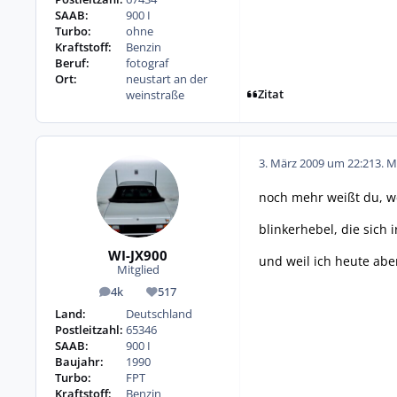
SAAB:
900 I
Turbo:
ohne
Kraftstoff:
Benzin
Beruf:
fotograf
Ort:
neustart an der
Zitat
weinstraße
3. März 2009 um 22:21
3. M
noch mehr weißt du, 
blinkerhebel, die sich
WI-JX900
und weil ich heute abe
Mitglied
4k
517
Beiträge
Reputation
Land:
Deutschland
Postleitzahl:
65346
SAAB:
900 I
Baujahr:
1990
Turbo:
FPT
Kraftstoff:
Benzin