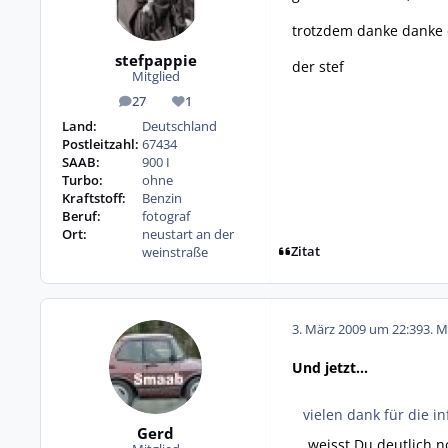
trotzdem danke danke
stefpappie
der stef
Mitglied
27
1
Beiträge
Reputation
Land:
Deutschland
Postleitzahl:
67434
SAAB:
900 I
Turbo:
ohne
Kraftstoff:
Benzin
Beruf:
fotograf
Ort:
neustart an der
Zitat
weinstraße
3. März 2009 um 22:39
3. M
Und jetzt...
vielen dank für die i
Gerd
... weisst Du deutlich