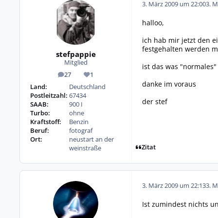
3. März 2009 um 22:00
3. M
halloo,
ich hab mir jetzt den e
festgehalten werden 
stefpappie
Mitglied
ist das was "normales"
27
1
Beiträge
Reputation
danke im voraus
Land:
Deutschland
Postleitzahl:
67434
der stef
SAAB:
900 I
Turbo:
ohne
Kraftstoff:
Benzin
Beruf:
fotograf
Ort:
neustart an der
Zitat
weinstraße
3. März 2009 um 22:13
3. M
Ist zumindest nichts u