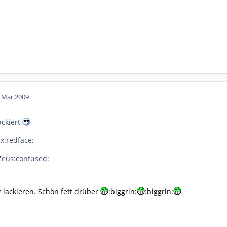
. Mar 2009
ackiert
ix:redface:
eus:confused:
 lackieren. Schön fett drüber
:biggrin:
:biggrin: