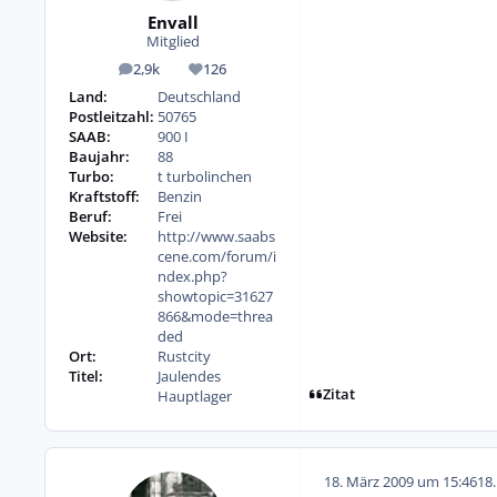
Envall
Mitglied
2,9k
126
Beiträge
Reputation
Land:
Deutschland
Postleitzahl:
50765
SAAB:
900 I
Baujahr:
88
Turbo:
t turbolinchen
Kraftstoff:
Benzin
Beruf:
Frei
Website:
http://www.saabs
cene.com/forum/i
ndex.php?
showtopic=31627
866&mode=threa
ded
Ort:
Rustcity
Titel:
Jaulendes
Zitat
Hauptlager
18. März 2009 um 15:46
18