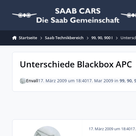
Zum Inhalt springen
Startseite
Saab Technikbereich
99, 90, 900 I
Untersc
Unterschiede Blackbox APC
Envall
17. März 2009 um 18:40
17. Mar 2009
in
99, 90, 
17. März 2009 um 18:40
17