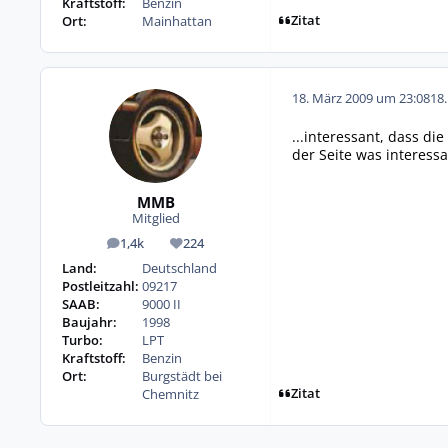
Kraftstoff:
Benzin
Zitat
Ort:
Mainhattan
18. März 2009 um 23:08
18
...interessant, dass di
der Seite was interessa
MMB
Mitglied
1,4k
224
Beiträge
Reputation
Land:
Deutschland
Postleitzahl:
09217
SAAB:
9000 II
Baujahr:
1998
Turbo:
LPT
Kraftstoff:
Benzin
Ort:
Burgstädt bei
Zitat
Chemnitz