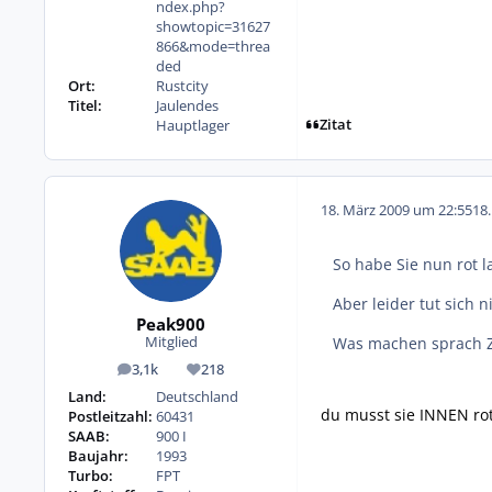
ndex.php?
showtopic=31627
866&mode=threa
ded
Ort:
Rustcity
Titel:
Jaulendes
Zitat
Hauptlager
18. März 2009 um 22:55
18
So habe Sie nun rot l
Aber leider tut sich n
Peak900
Was machen sprach Z
Mitglied
3,1k
218
Beiträge
Reputation
Land:
Deutschland
du musst sie INNEN rot
Postleitzahl:
60431
SAAB:
900 I
Baujahr:
1993
Turbo:
FPT