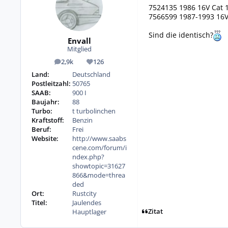
7524135 1986 16V Cat 
7566599 1987-1993 16V
Sind die identisch?
Envall
Mitglied
2,9k
126
Beiträge
Reputation
Land:
Deutschland
Postleitzahl:
50765
SAAB:
900 I
Baujahr:
88
Turbo:
t turbolinchen
Kraftstoff:
Benzin
Beruf:
Frei
Website:
http://www.saabs
cene.com/forum/i
ndex.php?
showtopic=31627
866&mode=threa
ded
Ort:
Rustcity
Titel:
Jaulendes
Zitat
Hauptlager