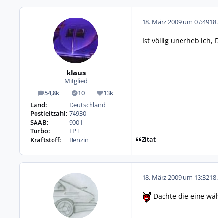
18. März 2009 um 07:49
18
Ist völlig unerheblich
klaus
Mitglied
54,8k
10
13k
Beiträge
Lösungen
Reputation
Land:
Deutschland
Postleitzahl:
74930
SAAB:
900 I
Turbo:
FPT
Zitat
Kraftstoff:
Benzin
18. März 2009 um 13:32
18
Dachte die eine wäh