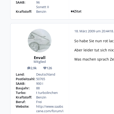
SAAB:
96
Sonett II
Zitat
Kraftstoff:
Benzin
18. März 2009 um 20:44
18
So habe Sie nun rot lac
Aber leider tut sich nix
Envall
Was machen sprach Ze
Mitglied
2,9k
126
Beiträge
Reputation
Land:
Deutschland
Postleitzahl:
50765
SAAB:
900 I
Baujahr:
88
Turbo:
t turbolinchen
Kraftstoff:
Benzin
Beruf:
Frei
Website:
http://www.saabs
cene.com/forum/i