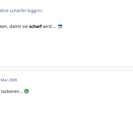
hre schärfer:biggrin:
öten, damit sie
scharf
wird....
. Mar 2009
 lackieren...