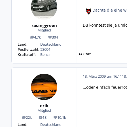
Dachte die eine wä
Du könntest sie ja uml
racinggreen
Mitglied
4,7k
304
Beiträge
Reputation
Land:
Deutschland
Postleitzahl:
53604
Zitat
Kraftstoff:
Benzin
18. März 2009 um 16:11
18
...oder einfach feuerrot
erik
Mitglied
22k
18
10,1k
Beiträge
Lösungen
Reputation
Land:
Deutschland