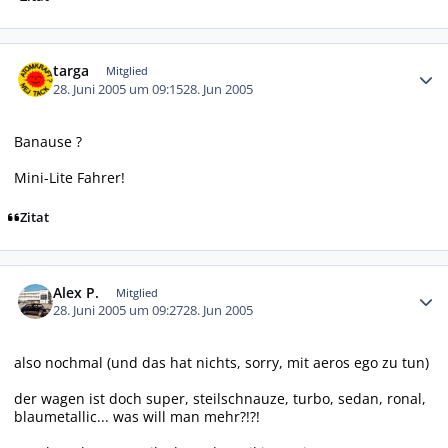
Autor-Statistiken
targa
Mitglied
28. Juni 2005 um 09:15
28. Jun 2005
Banause ?
Mini-Lite Fahrer!
Zitat
Autor-Statistiken
Alex P.
Mitglied
28. Juni 2005 um 09:27
28. Jun 2005
also nochmal (und das hat nichts, sorry, mit aeros ego zu tun)
der wagen ist doch super, steilschnauze, turbo, sedan, ronal,
blaumetallic... was will man mehr?!?!