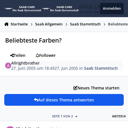
Zum Inhalt springen
SAAB CARS
Anmelden
Die Saab Gemeinschaft
Startseite
Saab Allgemein
Saab Stammtisch
Beliebtest
Beliebteste Farben?
Teilen
Follower
Allrightbrother
27. Juni 2005 um 18:49
27. Jun 2005
in
Saab Stammtisch
Neues Thema starten
Auf dieses Thema antworten
L
SEITE 1 VON 2
WEITER
Autor-Statistiken