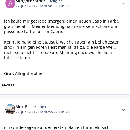
Allrightbrother
Mitglied
27. Juni 2005 um 18:49
27. Jun 2005
ich kaufe mir gearade (morgen) einen neuen Saab in Farbe
grau metallic. Meiner Meinung nach eine sehr schöne und
passende Farbe für ein Cabrio.
Kennt jemand eine Statistik, welche Faben am beliebtesten
sind? In einigen Foren ließt man ja, da z.B die Farbe Weiß
nicht so beliebt ist etc. Eure Meinung dazu würde mich
interessieren.
Gruß Allrightbrother
Zitat
Autor-Statistiken
Alex P.
Mitglied
27. Juni 2005 um 18:59
27. Jun 2005
ich würde sagen auf den ersten plätzen tummeln sich