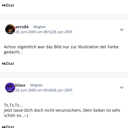
Zitat
Autor-Statistiken
aero84
Mitglied
28. Juni 2005 um 08:52
28. Jun 2005
Achso: eigentlich war das Bild nur zur Illustration der Farbe
gedacht...
Zitat
Autor-Statistiken
klaus
Mitglied
28. Juni 2005 um 09:04
28. Jun 2005
Tz,Tz,Tz...
jetzt lasse Dich doch nicht verunsichern, Dein Sedan ist sehr
schön so...:-)
Zitat