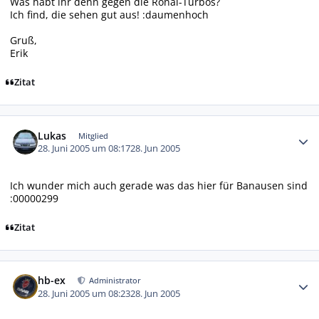
Was habt ihr denn gegen die Ronal-Turbos?
Ich find, die sehen gut aus! :daumenhoch
Gruß,
Erik
Zitat
Autor-Statistiken
Lukas
Mitglied
28. Juni 2005 um 08:17
28. Jun 2005
Ich wunder mich auch gerade was das hier für Banausen sind
:00000299
Zitat
Autor-Statistiken
hb-ex
Administrator
28. Juni 2005 um 08:23
28. Jun 2005