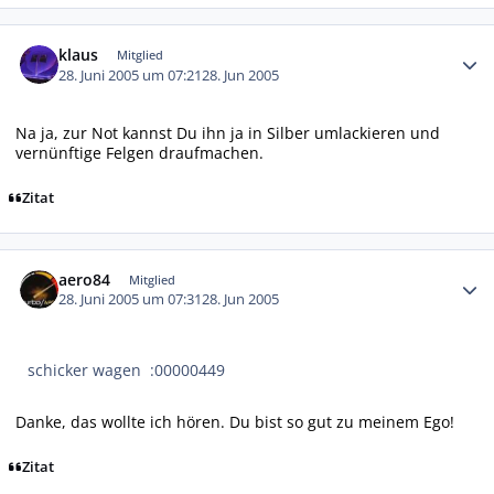
Autor-Statistiken
klaus
Mitglied
28. Juni 2005 um 07:21
28. Jun 2005
Na ja, zur Not kannst Du ihn ja in Silber umlackieren und
vernünftige Felgen draufmachen.
Zitat
Autor-Statistiken
aero84
Mitglied
28. Juni 2005 um 07:31
28. Jun 2005
schicker wagen :00000449
Danke, das wollte ich hören. Du bist so gut zu meinem Ego!
Zitat