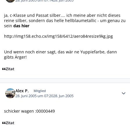
28. Juni 2005 um 07:14
28. Jun 2005
ja, c-Klasse und Passat silber.... ich meine aber nicht dieses
reine silber, sondern das helle hellblaumetallic - um genau zu
sein
das hier
http://img158.echo.cx/img158/6412/aero84resize9kg.jpg
Und wenn noch einer sagt, das wär ne Yuppiefarbe, dann
gibts Ärger!
Zitat
Autor-Statistiken
Alex P.
Mitglied
28. Juni 2005 um 07:20
28. Jun 2005
schicker wagen :00000449
Zitat