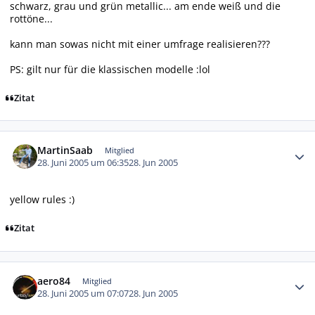
schwarz, grau und grün metallic... am ende weiß und die
rottöne...
kann man sowas nicht mit einer umfrage realisieren???
PS: gilt nur für die klassischen modelle :lol
Zitat
Autor-Statistiken
MartinSaab
Mitglied
28. Juni 2005 um 06:35
28. Jun 2005
yellow rules :)
Zitat
Autor-Statistiken
aero84
Mitglied
28. Juni 2005 um 07:07
28. Jun 2005