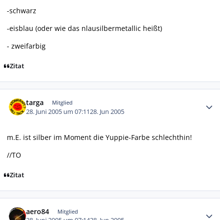
-schwarz
-eisblau (oder wie das nlausilbermetallic heißt)
- zweifarbig
Zitat
Autor-Statistiken
targa
Mitglied
28. Juni 2005 um 07:11
28. Jun 2005
m.E. ist silber im Moment die Yuppie-Farbe schlechthin!
//TO
Zitat
Autor-Statistiken
aero84
Mitglied