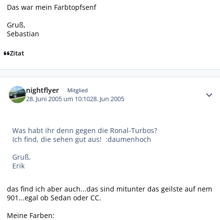
Das war mein Farbtopfsenf
Gruß,
Sebastian
Zitat
Autor-Statistiken
nightflyer
Mitglied
28. Juni 2005 um 10:10
28. Jun 2005
Was habt ihr denn gegen die Ronal-Turbos?
Ich find, die sehen gut aus! :daumenhoch
Gruß,
Erik
das find ich aber auch...das sind mitunter das geilste auf nem
901...egal ob Sedan oder CC.
Meine Farben: