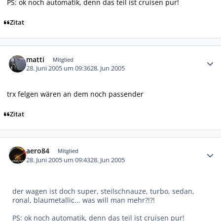
PS: ok noch automatik, denn das teil ist cruisen pur!
Zitat
Autor-Statistiken
matti
Mitglied
28. Juni 2005 um 09:36
28. Jun 2005
trx felgen wären an dem noch passender
Zitat
Autor-Statistiken
aero84
Mitglied
28. Juni 2005 um 09:43
28. Jun 2005
der wagen ist doch super, steilschnauze, turbo, sedan,
ronal, blaumetallic... was will man mehr?!?!
PS: ok noch automatik, denn das teil ist cruisen pur!