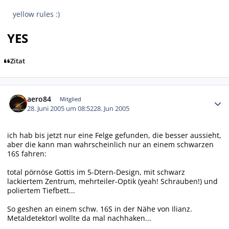
yellow rules :)
YES
Zitat
Autor-Statistiken
aero84
Mitglied
28. Juni 2005 um 08:52
28. Jun 2005
ich hab bis jetzt nur eine Felge gefunden, die besser aussieht,
aber die kann man wahrscheinlich nur an einem schwarzen
16S fahren:
total pörnöse Gottis im 5-Dtern-Design, mit schwarz
lackiertem Zentrum, mehrteiler-Optik (yeah! Schrauben!) und
poliertem Tiefbett...
So geshen an einem schw. 16S in der Nähe von Ilianz.
Metaldetektorl wollte da mal nachhaken...