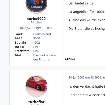
Der bietet selber.
Ist angeblich für 1000€
turbo9000
Alleine das würde mich
Mitglied
Die Bieter die es hoch
43,5k
2
8k
Beiträge
Lösungen
Reputation
Land:
Deutschland
SAAB:
9000 II
Baujahr:
1992
Turbo:
FPT
Kraftstoff:
LPG
Titel:
Die dunkle Seite
Zitat
des Forums
24. Juli 2005 um 18:19
24. J
ja, den verdacht hatte i
und er steht wieder dri
turboflar