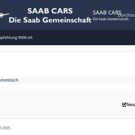
SAAB CARS
Durchs
Die Saab Gemeinschaft
pfehlung 9000 alt
ammtisch
Neu
ul 2005