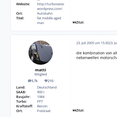
Website:
http://turboseize.
wordpress.com/
Ort:
Autobahn
Titel:
fat middle aged
Zitat
man
23. Juli 2005 um 15:30
23. J
die kombination von al
nebenwellen motorsch
matti
Mitglied
5,7k
210
Beiträge
Reputation
Land:
Deutschland
SAAB:
900 I
Baujahr:
1984
Turbo:
FPT
Kraftstoff:
Benzin
Zitat
Ort:
Freistaat