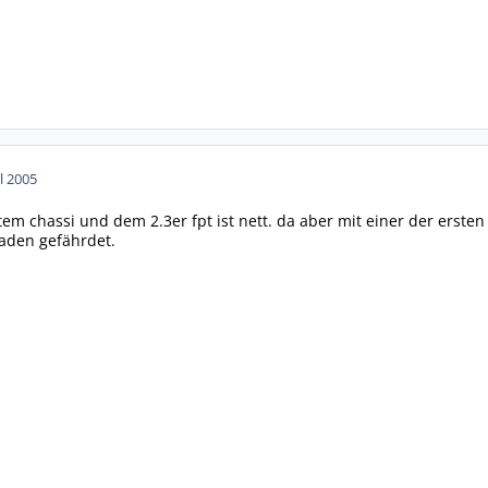
ul 2005
tem chassi und dem 2.3er fpt ist nett. da aber mit einer der erste
aden gefährdet.