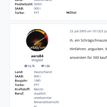
Postleitzahl:
50931
SAAB:
900 I
Zitat
Turbo:
FPT
23. Juli 2005 um 10:13
23. J
ih, ein Schrägschnauzer
Hinfahren, angucken. 
aero84
ansonsten für 500 kauf
Mitglied
14,7k
1,8k
Beiträge
Reputation
Land:
Deutschland
SAAB:
900 I
Baujahr:
1985
Turbo:
FPT
Kraftstoff:
Benzin
Beruf:
staatlich
anerkannter
Mineralölvernicht
er