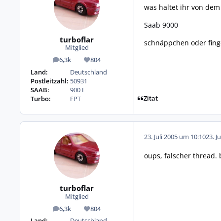
was haltet ihr von dem
Saab 9000
turboflar
schnäppchen oder fing
Mitglied
6,3k
804
Beiträge
Reputation
Land:
Deutschland
Postleitzahl:
50931
SAAB:
900 I
Zitat
Turbo:
FPT
23. Juli 2005 um 10:10
23. J
oups, falscher thread. b
turboflar
Mitglied
6,3k
804
Beiträge
Reputation
Land:
Deutschland