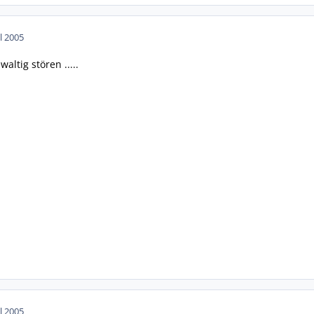
ul 2005
ltig stören .....
ul 2005