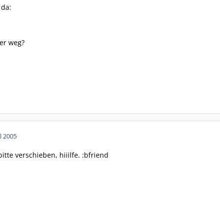
 da:
er weg?
ul 2005
itte verschieben, hiiilfe. :bfriend