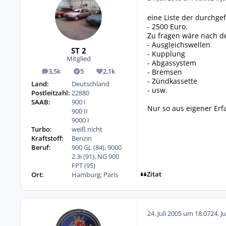
eine Liste der durchge
- 2500 Euro.
Zu fragen wäre nach d
- Ausgleichswellen
ST 2
- Kupplung
Mitglied
- Abgassystem
- Bremsen
3,5k
5
2,1k
Beiträge
Lösungen
Reputation
- Zündkassette
Land:
Deutschland
- usw.
Postleitzahl:
22880
SAAB:
900 I
Nur so aus eigener Erfa
900 II
9000 I
Turbo:
weiß nicht
Kraftstoff:
Benzin
Beruf:
900 GL (84), 9000
2.3i (91), NG 900
FPT (95)
Zitat
Ort:
Hamburg; Paris
24. Juli 2005 um 18:07
24. J