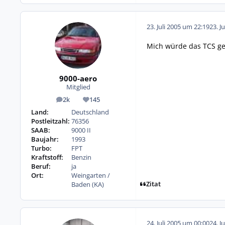
23. Juli 2005 um 22:19
23. J
Mich würde das TCS gewa
9000-aero
Mitglied
2k
145
Beiträge
Reputation
Land:
Deutschland
Postleitzahl:
76356
SAAB:
9000 II
Baujahr:
1993
Turbo:
FPT
Kraftstoff:
Benzin
Beruf:
ja
Ort:
Weingarten /
Zitat
Baden (KA)
24. Juli 2005 um 00:00
24. J