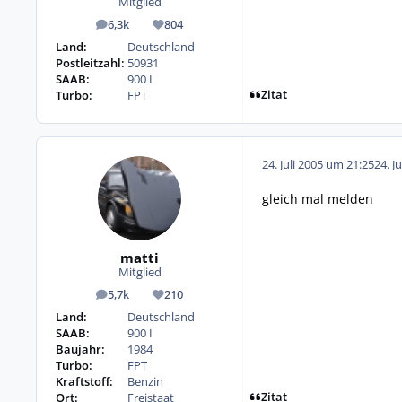
Mitglied
6,3k
804
Beiträge
Reputation
Land:
Deutschland
Postleitzahl:
50931
SAAB:
900 I
Zitat
Turbo:
FPT
24. Juli 2005 um 21:25
24. J
gleich mal melden
matti
Mitglied
5,7k
210
Beiträge
Reputation
Land:
Deutschland
SAAB:
900 I
Baujahr:
1984
Turbo:
FPT
Kraftstoff:
Benzin
Zitat
Ort:
Freistaat