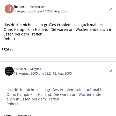
Autor-Statistiken
Robert
Verstorben
8. August 2005 um 14:24
8. Aug 2005
das dürfte nicht so ein großes Problem sein,guck mal bei
Onno Kempink in Holland. Die waren am Wochenende auch in
Essen bei dem Treffen.
Robert
Zitat
Autor-Statistiken
ssason
Mitglied
13. August 2005 um 08:24
13. Aug 2005
das dürfte nicht so ein großes Problem sein,guck mal bei
Onno Kempink in Holland. Die waren am Wochenende
auch in Essen bei dem Treffen.
Robert
ehm.....Räusper......