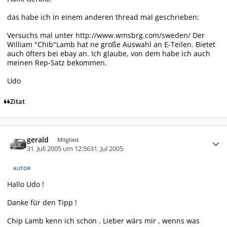
das habe ich in einem anderen thread mal geschrieben:
Versuchs mal unter
http://www.wmsbrg.com/sweden/
Der
William "Chib"Lamb hat ne große Auswahl an E-Teilen. Bietet
auch öfters bei ebay an. Ich glaube, von dem habe ich auch
meinen Rep-Satz bekommen.
Udo
Zitat
Autor-Statistiken
gerald
Mitglied
31. Juli 2005 um 12:56
31. Jul 2005
AUTOR
Hallo Udo !
Danke für den Tipp !
Chip Lamb kenn ich schon . Lieber wärs mir , wenns was