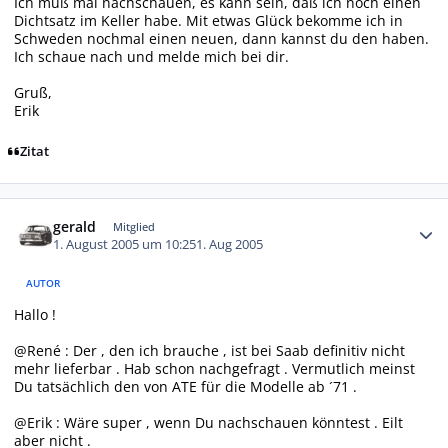
Ich muß mal nachschauen, es kann sein, daß ich noch einen
Dichtsatz im Keller habe. Mit etwas Glück bekomme ich in
Schweden nochmal einen neuen, dann kannst du den haben.
Ich schaue nach und melde mich bei dir.
Gruß,
Erik
Zitat
Autor-Statistiken
gerald
Mitglied
1. August 2005 um 10:25
1. Aug 2005
AUTOR
Hallo !
@René : Der , den ich brauche , ist bei Saab definitiv nicht
mehr lieferbar . Hab schon nachgefragt . Vermutlich meinst
Du tatsächlich den von ATE für die Modelle ab ´71 .
@Erik : Wäre super , wenn Du nachschauen könntest . Eilt
aber nicht .