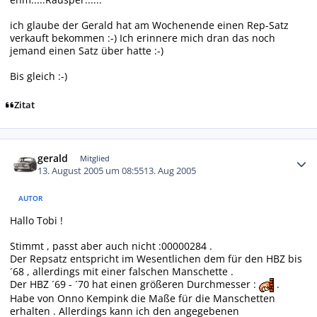
ich glaube der Gerald hat am Wochenende einen Rep-Satz
verkauft bekommen :-) Ich erinnere mich dran das noch
jemand einen Satz über hatte :-)
Bis gleich :-)
Zitat
Autor-Statistiken
gerald
Mitglied
13. August 2005 um 08:55
13. Aug 2005
AUTOR
Hallo Tobi !
Stimmt , passt aber auch nicht :00000284 .
Der Repsatz entspricht im Wesentlichen dem für den HBZ bis
´68 , allerdings mit einer falschen Manschette .
Der HBZ ´69 - ´70 hat einen größeren Durchmesser :
.
Habe von Onno Kempink die Maße für die Manschetten
erhalten . Allerdings kann ich den angegebenen