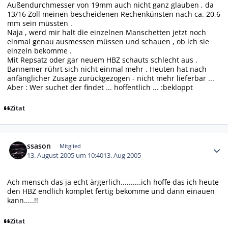
Außendurchmesser von 19mm auch nicht ganz glauben , da
13/16 Zoll meinen bescheidenen Rechenkünsten nach ca. 20,6
mm sein müssten .
Naja , werd mir halt die einzelnen Manschetten jetzt noch
einmal genau ausmessen müssen und schauen , ob ich sie
einzeln bekomme .
Mit Repsatz oder gar neuem HBZ schauts schlecht aus .
Bannemer rührt sich nicht einmal mehr , Heuten hat nach
anfänglicher Zusage zurückgezogen - nicht mehr lieferbar ...
Aber : Wer suchet der findet ... hoffentlich ... :bekloppt
Zitat
Autor-Statistiken
ssason
Mitglied
13. August 2005 um 10:40
13. Aug 2005
Ach mensch das ja echt ärgerlich..........ich hoffe das ich heute
den HBZ endlich komplet fertig bekomme und dann einauen
kann.....!!
Zitat