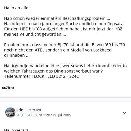
Hallo an alle !
Hab schon wieder einmal ein Beschaffungsproblem ...
Nachdem ich nach jahrelanger Suche endlich einen Repsatz
für den HBZ bis ´68 aufgetrieben habe , ist mir jetzt der HBZ
meines V4 undicht geworden ...
Problem nur , dass meiner BJ ´70 ist und die BJ von ´69 bis ´70
noch nicht den ATE , sondern ein Modell von Lockheed
drinhaben ...
Hat irgendjemand eine Idee , wer sowas liefern könnte oder in
welchen Fahrzeugen das Ding sonst verbaut war ?
Teilenummer : LOCKHEED 3212 - 824C
Zitat
Autor-Statistiken
Udo
Mitglied
31. Juli 2005 um 11:07
31. Jul 2005
Hallo Gerald,