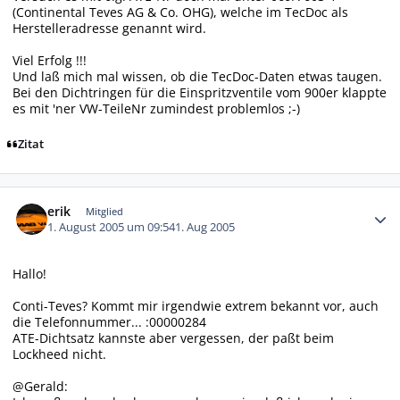
(Continental Teves AG & Co. OHG), welche im TecDoc als
Herstelleradresse genannt wird.
Viel Erfolg !!!
Und laß mich mal wissen, ob die TecDoc-Daten etwas taugen.
Bei den Dichtringen für die Einspritzventile vom 900er klappte
es mit 'ner VW-TeileNr zumindest problemlos ;-)
Zitat
Autor-Statistiken
erik
Mitglied
1. August 2005 um 09:54
1. Aug 2005
Hallo!
Conti-Teves? Kommt mir irgendwie extrem bekannt vor, auch
die Telefonnummer... :00000284
ATE-Dichtsatz kannste aber vergessen, der paßt beim
Lockheed nicht.
@Gerald: