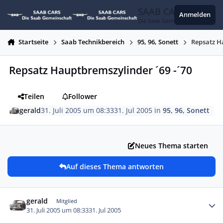
Zum Inhalt springen
SAAB CARS
Anmelden
Die Saab Gemeinschaft
Startseite
Saab Technikbereich
95, 96, Sonett
Repsatz H
Repsatz Hauptbremszylinder ´69 -´70
Teilen
Follower
gerald
31. Juli 2005 um 08:33
31. Jul 2005
in
95, 96, Sonett
Neues Thema starten
Auf dieses Thema antworten
Autor-Statistiken
gerald
Mitglied
31. Juli 2005 um 08:33
31. Jul 2005