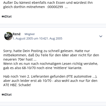
Außer Du kämest ebenfalls nach Essen und würdest ihn
gleich dorthin mitnehmen :00000299 ...
Zitat
Autor-Statistiken
René
Mitglied
1. August 2005 um 10:42
1. Aug 2005
Sorry, hatte Dein Posting zu schnell gelesen. Hatte nur
mitbekommen, daß Du Teile für den 68er aber nicht für den
neueren 70er hast ...
Wenn ich es nun nach nochmaligem Lesen richtig verstehe,
gab es also 68-10/70 noch eine 'mittlere' Variante.
Hab noch 'nen 2. Lieferanten gefunden (FTE automotive ...),
aber auch leider erst ab 10/70 - also wohl auch nur für den
ATE HBZ. Schade!
Zitat