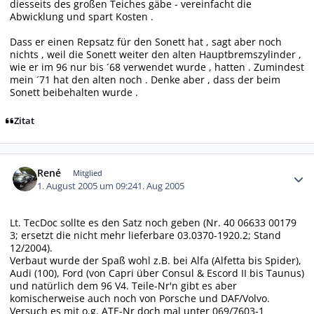
diesseits des großen Teiches gäbe - vereinfacht die
Abwicklung und spart Kosten .
Dass er einen Repsatz für den Sonett hat , sagt aber noch
nichts , weil die Sonett weiter den alten Hauptbremszylinder ,
wie er im 96 nur bis ´68 verwendet wurde , hatten . Zumindest
mein ´71 hat den alten noch . Denke aber , dass der beim
Sonett beibehalten wurde .
Zitat
Autor-Statistiken
René
Mitglied
1. August 2005 um 09:24
1. Aug 2005
Lt. TecDoc sollte es den Satz noch geben (Nr. 40 06633 00179
3; ersetzt die nicht mehr lieferbare 03.0370-1920.2; Stand
12/2004).
Verbaut wurde der Spaß wohl z.B. bei Alfa (Alfetta bis Spider),
Audi (100), Ford (von Capri über Consul & Escord II bis Taunus)
und natürlich dem 96 V4. Teile-Nr'n gibt es aber
komischerweise auch noch von Porsche und DAF/Volvo.
Versuch es mit o.g. ATE-Nr doch mal unter 069/7603-1