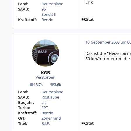
Erik
Land:
Deutschland
SAAB:
96
Sonett II
Zitat
Kraftstoff:
Benzin
10. September 2003 um 06
Das ist die "Heizerbir
50 km/h runter um die 
KGB
Verstorben
13,7k
3,6k
Beiträge
Reputation
Land:
Deutschland
SAAB:
Rostlaube
Baujahr:
alt
Turbo:
FPT
Kraftstoff:
Benzin
Ort:
Zonenrand
Zitat
Titel:
R.I.P.