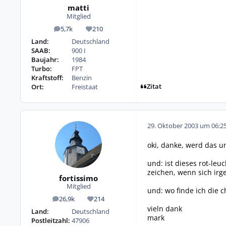
matti
Mitglied
5,7k
210
Beiträge
Reputation
Land:
Deutschland
SAAB:
900 I
Baujahr:
1984
Turbo:
FPT
Kraftstoff:
Benzin
Zitat
Ort:
Freistaat
29. Oktober 2003 um 06:2
oki, danke, werd das 
und: ist dieses rot-le
zeichen, wenn sich ir
fortissimo
Mitglied
und: wo finde ich die
26,9k
214
Beiträge
Reputation
vieln dank
Land:
Deutschland
mark
Postleitzahl:
47906