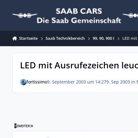
Zum Inhalt springen
Startseite
Saab Technikbereich
99, 90, 900 I
LED mit
LED mit Ausrufezeichen leuc
fortissimo
9. September 2003 um 14:27
9. Sep 2003
in
LETZTE SEITE
1
2
WEITER