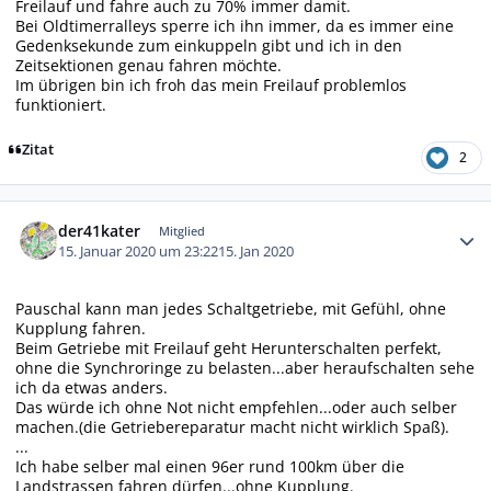
Freilauf und fahre auch zu 70% immer damit.
Bei Oldtimerralleys sperre ich ihn immer, da es immer eine
Gedenksekunde zum einkuppeln gibt und ich in den
Zeitsektionen genau fahren möchte.
Im übrigen bin ich froh das mein Freilauf problemlos
funktioniert.
Zitat
2
Autor-Statistiken
der41kater
Mitglied
15. Januar 2020 um 23:22
15. Jan 2020
Pauschal kann man jedes Schaltgetriebe, mit Gefühl, ohne
Kupplung fahren.
Beim Getriebe mit Freilauf geht Herunterschalten perfekt,
ohne die Synchroringe zu belasten...aber heraufschalten sehe
ich da etwas anders.
Das würde ich ohne Not nicht empfehlen...oder auch selber
machen.(die Getriebereparatur macht nicht wirklich Spaß).
...
Ich habe selber mal einen 96er rund 100km über die
Landstrassen fahren dürfen...ohne Kupplung.