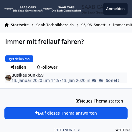
Zum Inhalt springen
SAAB CARS
Anmelden
Die Saab Gemeinschaft
Startseite
Saab Technikbereich
95, 96, Sonett
immer mit
immer mit freilauf fahren?
getriebe/ma
Teilen
Follower
uusikaupunki59
13. Januar 2020 um 14:57
13. Jan 2020
in
95, 96, Sonett
Neues Thema starten
Auf dieses Thema antworten
L
SEITE 1 VON 2
WEITER