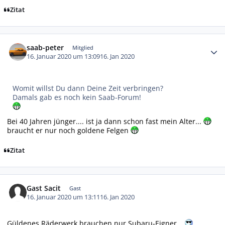
Zitat
Autor-Statistiken
saab-peter
Mitglied
16. Januar 2020 um 13:09
16. Jan 2020
Womit willst Du dann Deine Zeit verbringen?
Damals gab es noch kein Saab-Forum!
Bei 40 Jahren jünger.... ist ja dann schon fast mein Alter...
braucht er nur noch goldene Felgen
Zitat
Gast Sacit
Gast
16. Januar 2020 um 13:11
16. Jan 2020
Güldenes Räderwerk brauchen nur Subaru-Eigner...