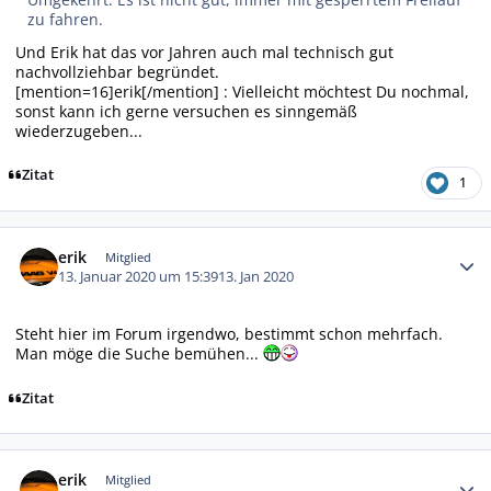
zu fahren.
Und Erik hat das vor Jahren auch mal technisch gut
nachvollziehbar begründet.
[mention=16]erik[/mention] : Vielleicht möchtest Du nochmal,
sonst kann ich gerne versuchen es sinngemäß
wiederzugeben...
Zitat
1
Autor-Statistiken
erik
Mitglied
13. Januar 2020 um 15:39
13. Jan 2020
Steht hier im Forum irgendwo, bestimmt schon mehrfach.
Man möge die Suche bemühen...
Zitat
Autor-Statistiken
erik
Mitglied