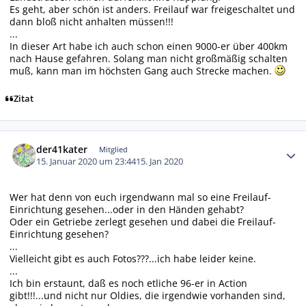
Es geht, aber schön ist anders. Freilauf war freigeschaltet und
dann bloß nicht anhalten müssen!!!
...
In dieser Art habe ich auch schon einen 9000-er über 400km
nach Hause gefahren. Solang man nicht großmäßig schalten
muß, kann man im höchsten Gang auch Strecke machen.
Zitat
Autor-Statistiken
der41kater
Mitglied
15. Januar 2020 um 23:44
15. Jan 2020
Wer hat denn von euch irgendwann mal so eine Freilauf-
Einrichtung gesehen...oder in den Händen gehabt?
Oder ein Getriebe zerlegt gesehen und dabei die Freilauf-
Einrichtung gesehen?
...
Vielleicht gibt es auch Fotos???...ich habe leider keine.
...
Ich bin erstaunt, daß es noch etliche 96-er in Action
gibt!!!...und nicht nur Oldies, die irgendwie vorhanden sind,