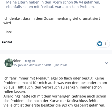
Meine Eltern haben in den 70ern schon 96 V4 gefahren,
ebenfalls selten mit Freilauf, war auch kein Problem.
Ich denke , dass in dem Zusammenhang viel dramatisiert
wird.
Ciao!
Zitat
1
Autor-Statistiken
96er
Mitglied
15. Januar 2020 um 16:09
15. Jan 2020
Ich fahr immer mit Freilauf, egal ob flach oder bergig. Keine
Probleme, macht für mich auch was von dem besonderen am
96 aus. Hilft auch, den Verbrauch zu senken, immer schön
rollen lassen.
Allerdings hatte ich mit dem vorherigen Getriebe auch schon
das Problem, das nach der Kurve der Kraftschluss fehlte.
Vielleicht ist der erste Besitzer die 92Tkm gesperrt gefahren.