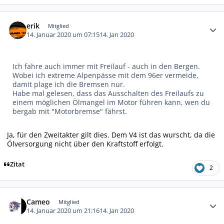
Autor-Statistiken
erik
Mitglied
14. Januar 2020 um 07:15
14. Jan 2020
Ich fahre auch immer mit Freilauf - auch in den Bergen.
Wobei ich extreme Alpenpässe mit dem 96er vermeide,
damit plage ich die Bremsen nur.
Habe mal gelesen, dass das Ausschalten des Freilaufs zu
einem möglichen Ölmangel im Motor führen kann, wen du
bergab mit "Motorbremse" fährst.
Ja, für den Zweitakter gilt dies. Dem V4 ist das wurscht, da die
Ölversorgung nicht über den Kraftstoff erfolgt.
Zitat
2
Autor-Statistiken
Cameo
Mitglied
14. Januar 2020 um 21:16
14. Jan 2020