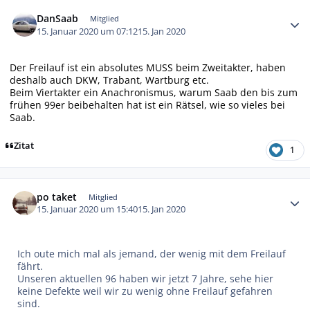
Autor-Statistiken
DanSaab
Mitglied
15. Januar 2020 um 07:12
15. Jan 2020
Der Freilauf ist ein absolutes MUSS beim Zweitakter, haben
deshalb auch DKW, Trabant, Wartburg etc.
Beim Viertakter ein Anachronismus, warum Saab den bis zum
frühen 99er beibehalten hat ist ein Rätsel, wie so vieles bei
Saab.
Zitat
1
Autor-Statistiken
po taket
Mitglied
15. Januar 2020 um 15:40
15. Jan 2020
Ich oute mich mal als jemand, der wenig mit dem Freilauf
fährt.
Unseren aktuellen 96 haben wir jetzt 7 Jahre, sehe hier
keine Defekte weil wir zu wenig ohne Freilauf gefahren
sind.