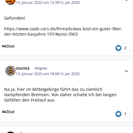
13. Januar 2020 um 15:39
13. Jan 2020
Gefunden!
https://www.saab-cars.de/threads/was-kost-ein-guter-96er-
der-letzten-baujahre.197/#post-3963
Zitat
2
Autor-Statistiken
momix
Mitglied
13. Januar 2020 um 18:06
13. Jan 2020
Na ja, hier im Mittelgebirge führt das zu ziemlich
dampfenden Bremsen. Von daher schalte ich bei langen
Gefällen den Freilauf aus.
Zitat
1
Autor-Statistiken