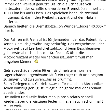
immer den Freilauf genutzt. Bis ich die Schnauze voll
hatte...denn der schaffte die vorderen Bremsklötze innerhalb
10.000km bis aufs Eisen. Das Spielchen habe ich zweimal
mitgemacht, dann den Freilauf gesperrt und den Haken
entfernt.
Danach hielten die Bremsklötze...oh Wunder...locker 40.000km
durch.
...
Das Fahren mit Freilauf ist für Jemanden, der das Patent nicht
kennt, ziemlich gewöhnungsbedürftig. Gas wegnehmen...der
Motor geht auf Leerlaufdrehzahl...und beim Beschleunigen
geht erstmal nichts, bis der Kraftschluß über die
Motordrehzahl wieder vorhanden ist...damit muß man
umgehen können.
...
Getriebeschäden beim 96-er...sind meistens normale
Lagerschäden. Irgendwann läuft ein Lager rauh und beginnt
zu singen und zu surren...bis es brummt.
Beim Zerlegen des Getriebes...was für manchen Mechaniker
schon kniffelig genug ist...fliegt auch gerne mal der Freilauf
auseinander.
Die Rollen und Keile findet man ja noch relativ schnell
wieder...aber die winzigen Federn...fliegen auch schon mal 5
Meter weit.