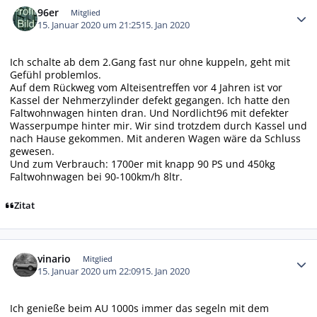
96er
Mitglied
15. Januar 2020 um 21:25
15. Jan 2020
Ich schalte ab dem 2.Gang fast nur ohne kuppeln, geht mit
Gefühl problemlos.
Auf dem Rückweg vom Alteisentreffen vor 4 Jahren ist vor
Kassel der Nehmerzylinder defekt gegangen. Ich hatte den
Faltwohnwagen hinten dran. Und Nordlicht96 mit defekter
Wasserpumpe hinter mir. Wir sind trotzdem durch Kassel und
nach Hause gekommen. Mit anderen Wagen wäre da Schluss
gewesen.
Und zum Verbrauch: 1700er mit knapp 90 PS und 450kg
Faltwohnwagen bei 90-100km/h 8ltr.
Zitat
Autor-Statistiken
vinario
Mitglied
15. Januar 2020 um 22:09
15. Jan 2020
Ich genieße beim AU 1000s immer das segeln mit dem