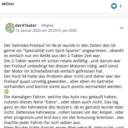
Zitat
2
Autor-Statistiken
der41kater
Mitglied
15. Januar 2020 um 20:25
15. Jan 2020
Der Getriebe-Freilauf im 96-er wurde in den Zeiten des V4
gerne als "Spezialität zum Sprit-Sparen" angepriesen...obwohl
es einfach nur ein Relikt aus der 2-Takter-Zeit war.
Die 2-Takter waren eh schon relativ anfällig...und darum war
der Freilauf unbedingt bei diesen Motoren nötig, weil sonst
der Motor im Schiebebetrieb einfach gefressen hat.
Der Ford V4 hatte das Problem aber nicht und daher war der
Freilauf quasi unnötig geworden...aber eben im Getriebe
vorhanden und konnte somit auch positiv vermarktet werden.
Die damaligen Fahrer, welche das Auto neu gekauft haben,
nutzten dieses feine "Extra"...oder eben auch nicht. Das lag
ganz an der Fahrweise des Nutzers, ob es genutzt wurde oder
nicht. Defensive Fahrweise...rollen lassen vor der Ampel...oder
eher progressiv und erst kurz vor der Kreuzung bremsen...das
machte jeder Fahrer für sich selber aus.
Mein Bruder hatte damals einen 96er gekauft, gebraucht, und