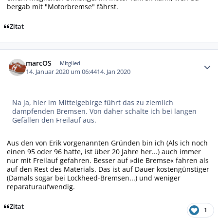
bergab mit "Motorbremse" fährst.
Zitat
Autor-Statistiken
marcOS
Mitglied
14. Januar 2020 um 06:44
14. Jan 2020
Na ja, hier im Mittelgebirge führt das zu ziemlich
dampfenden Bremsen. Von daher schalte ich bei langen
Gefällen den Freilauf aus.
Aus den von Erik vorgenannten Gründen bin ich (Als ich noch
einen 95 oder 96 hatte, ist über 20 Jahre her...) auch immer
nur mit Freilauf gefahren. Besser auf »die Bremse« fahren als
auf den Rest des Materials. Das ist auf Dauer kostengünstiger
(Damals sogar bei Lockheed-Bremsen...) und weniger
reparaturaufwendig.
Zitat
1