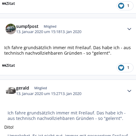
Zitat
1
Autor-Statistiken
sumpfpost
Mitglied
13. Januar 2020 um 15:18
13. Jan 2020
Ich fahre grundsätzlich immer mit Freilauf. Das habe ich - aus
technisch nachvollziehbaren Gründen - so "gelernt".
Zitat
1
Autor-Statistiken
gerald
Mitglied
13. Januar 2020 um 15:27
13. Jan 2020
Ich fahre grundsätzlich immer mit Freilauf. Das habe ich -
aus technisch nachvollziehbaren Gründen - so "gelernt".
Dito!
Umgekehrt. Es ist nicht gut, immer mit gesperrtem Freilauf