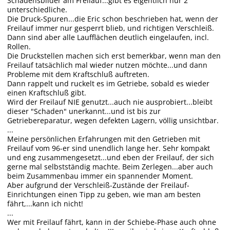
Schadensbilder am Freilauf...gibt es eigentlich nur 2
unterschiedliche.
Die Druck-Spuren...die Eric schon beschrieben hat, wenn der
Freilauf immer nur gesperrt blieb, und richtigen Verschleiß.
Dann sind aber alle Laufflächen deutlich eingelaufen, incl.
Rollen.
Die Druckstellen machen sich erst bemerkbar, wenn man den
Freilauf tatsächlich mal wieder nutzen möchte...und dann
Probleme mit dem Kraftschluß auftreten.
Dann rappelt und ruckelt es im Getriebe, sobald es wieder
einen Kraftschluß gibt.
Wird der Freilauf NIE genutzt...auch nie ausprobiert...bleibt
dieser "Schaden" unerkannt...und ist bis zur
Getriebereparatur, wegen defekten Lagern, völlig unsichtbar.
...
Meine persönlichen Erfahrungen mit den Getrieben mit
Freilauf vom 96-er sind unendlich lange her. Sehr kompakt
und eng zusammengesetzt...und eben der Freilauf, der sich
gerne mal selbstständig machte. Beim Zerlegen...aber auch
beim Zusammenbau immer ein spannender Moment.
Aber aufgrund der Verschleiß-Zustände der Freilauf-
Einrichtungen einen Tipp zu geben, wie man am besten
fährt,...kann ich nicht!
...
Wer mit Freilauf fährt, kann in der Schiebe-Phase auch ohne