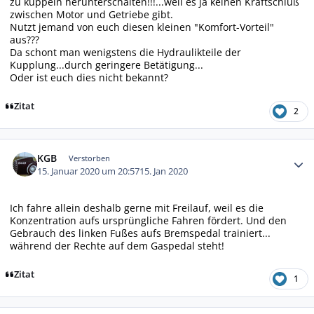
zu kuppeln herunterschalten!!!...weil es ja keinen Kraftschluß
zwischen Motor und Getriebe gibt.
Nutzt jemand von euch diesen kleinen "Komfort-Vorteil"
aus???
Da schont man wenigstens die Hydraulikteile der
Kupplung...durch geringere Betätigung...
Oder ist euch dies nicht bekannt?
Zitat
2
Autor-Statistiken
KGB
Verstorben
15. Januar 2020 um 20:57
15. Jan 2020
Ich fahre allein deshalb gerne mit Freilauf, weil es die
Konzentration aufs ursprüngliche Fahren fördert. Und den
Gebrauch des linken Fußes aufs Bremspedal trainiert...
während der Rechte auf dem Gaspedal steht!
Zitat
1
Autor-Statistiken