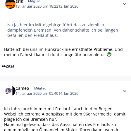
erik
Mitglied
13. Januar 2020 um 18:22
13. Jan 2020
Na ja, hier im Mittelgebirge führt das zu ziemlich
dampfenden Bremsen. Von daher schalte ich bei langen
Gefällen den Freilauf aus.
Hatte ich bei uns im Hunsrück nie ernsthafte Probleme. Und
meinen Fahrstil kannst du dir ungefähr ausmalen...
Zitat
Autor-Statistiken
Cameo
Mitglied
14. Januar 2020 um 05:40
14. Jan 2020
Ich fahre auch immer mit Freilauf - auch in den Bergen.
Wobei ich extreme Alpenpässe mit dem 96er vermeide, damit
plage ich die Bremsen nur.
Habe mal gelesen, dass das Ausschalten des Freilaufs zu
einem möglichen Ölmangel im Motor führen kann, wen du