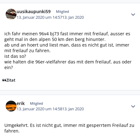
Autor-Statistiken
uusikaupunki59
Mitglied
13. Januar 2020 um 14:57
13. Jan 2020
ich fahr meinen 96v4 bj73 fast immer mit freilauf, ausser es
geht mal in den alpen 50 km den berg hinunter.
ab und an hoert und liest man, dass es nicht gut ist, immer
mit freilauf zu fahren.
ist das so?
wie halten die 96er-vielfahrer das mit dem freilauf, aus oder
ein?
Zitat
Autor-Statistiken
erik
Mitglied
13. Januar 2020 um 14:58
13. Jan 2020
Umgekehrt. Es ist nicht gut, immer mit gesperrtem Freilauf zu
fahren.