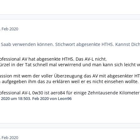
. Feb 2020
m Saab verwenden können. Stichwort abgesenkte HTHS. Kannst Dic
rofessional AV hat abgesenkte HTHS. Das AV-L nicht.
ürzel in der Tat schnell mal verwirrend und man kann sich leicht v
ussion mit wem der voller Überzeugung das AV mit abgesenkter HTH
ufgegeben ihm das zu erklären weil er es nicht einsehen wollte.
Professional AV-L 0w30 ist aero84 für einige Zehntausende Kilomete
 2020 um 18:50
3. Feb 2020
von Leon96
. Feb 2020