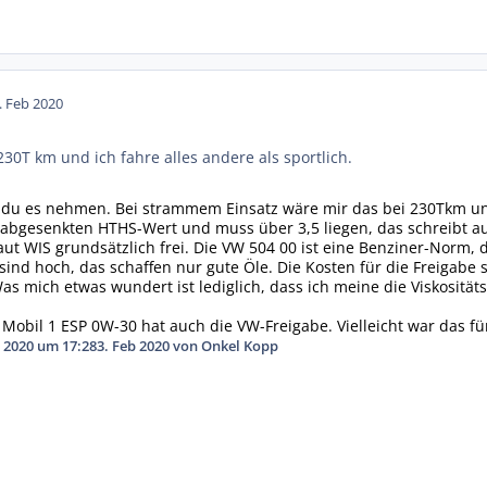
. Feb 2020
30T km und ich fahre alles andere als sportlich.
 du es nehmen. Bei strammem Einsatz wäre mir das bei 230Tkm und
 abgesenkten HTHS-Wert und muss über 3,5 liegen, das schreibt au
aut WIS grundsätzlich frei. Die VW 504 00 ist eine Benziner-Norm, d
ind hoch, das schaffen nur gute Öle. Die Kosten für die Freigabe s
Was mich etwas wundert ist lediglich, dass ich meine die Viskositä
Mobil 1 ESP 0W-30 hat auch die VW-Freigabe. Vielleicht war das für
 2020 um 17:28
3. Feb 2020
von Onkel Kopp