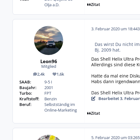
Zitat
Olja a.D.
3. Februar 2020 um 18:44
3
Das wirst Du nicht i
Bj. 2009 hat.
Das Shell Helix Ultra P
Leon96
Allerdings sind diese K
Mitglied
2,4k
1,6k
Hatte da mal eine Disk
Beiträge
Reputation
Habs dann irgendwann a
SAAB:
9-5 I
Baujahr:
2001
Das Shell Helix Ultra 
Turbo:
FPT
Bearbeitet
3. Februar
Kraftstoff:
Benzin
Beruf:
Selbstständig im
Online-Marketing
Zitat
5. Februar 2020 um 03:26
5