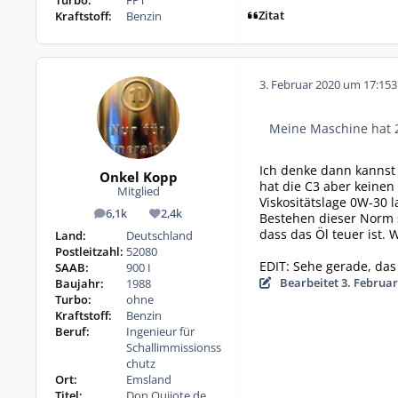
Turbo:
FPT
Zitat
Kraftstoff:
Benzin
3. Februar 2020 um 17:15
3
Meine Maschine hat 2
Ich denke dann kannst
Onkel Kopp
hat die C3 aber keinen
Mitglied
Viskositätslage 0W-30 l
6,1k
2,4k
Bestehen dieser Norm s
Beiträge
Reputation
dass das Öl teuer ist. 
Land:
Deutschland
Postleitzahl:
52080
EDIT: Sehe gerade, das 
SAAB:
900 I
Bearbeitet
3. Februar
Baujahr:
1988
Turbo:
ohne
Kraftstoff:
Benzin
Beruf:
Ingenieur für
Schallimmissionss
chutz
Ort:
Emsland
Titel:
Don Quijote de