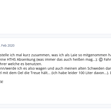
. Feb 2020
stelle ich mal kurz zusammen, was ich als Laie so mitgenommen habe
keine HTHS Absenkung (was immer das auch heißen mag...);
Fahr
©
hrer welche es benutzen.
werde ich es also wagen und auch meinen alten Schweden damit b
mit dem Oel die Treue hält... (ich habe leider 100 Liter davon...).
k!