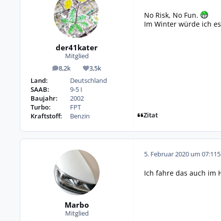
No Risk, No Fun.
Im Winter würde ich es
der41kater
Mitglied
8,2k
3,5k
Beiträge
Reputation
Land:
Deutschland
SAAB:
9-5 I
Baujahr:
2002
Turbo:
FPT
Zitat
Kraftstoff:
Benzin
5. Februar 2020 um 07:11
5
Ich fahre das auch im 
Marbo
Mitglied