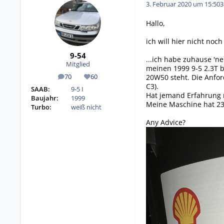
3. Februar 2020 um 15:50
3
Hallo,
ich will hier nicht noc
9-54
...ich habe zuhause 'n
Mitglied
meinen 1999 9-5 2.3T 
20W50 steht. Die Anfor
70
60
Beiträge
Reputation
C3).
SAAB:
9-5 I
Hat jemand Erfahrung m
Baujahr:
1999
Meine Maschine hat 230
Turbo:
weiß nicht
Any Advice?