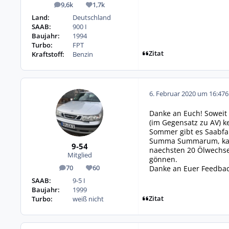
9,6k
1,7k
Beiträge
Reputation
Land:
Deutschland
SAAB:
900 I
Baujahr:
1994
Turbo:
FPT
Zitat
Kraftstoff:
Benzin
6. Februar 2020 um 16:47
6
Danke an Euch! Soweit 
(im Gegensatz zu AV) 
Sommer gibt es Saabfa
Summa Summarum, kann/
9-54
naechsten 20 Ölwechsel 
Mitglied
gönnen.
Danke an Euer Feedbac
70
60
Beiträge
Reputation
SAAB:
9-5 I
Baujahr:
1999
Zitat
Turbo:
weiß nicht