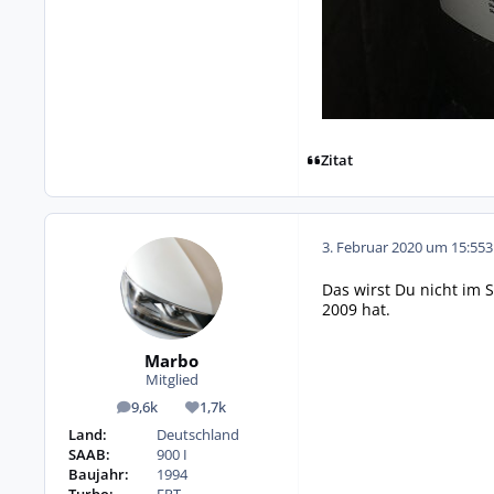
Zitat
3. Februar 2020 um 15:55
3
Das wirst Du nicht im
2009 hat.
Marbo
Mitglied
9,6k
1,7k
Beiträge
Reputation
Land:
Deutschland
SAAB:
900 I
Baujahr:
1994