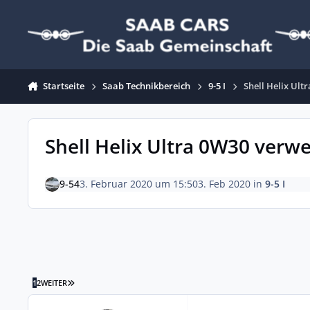
Zum Inhalt springen
Startseite
Saab Technikbereich
9-5 I
Shell Helix Ult
Shell Helix Ultra 0W30 verwe
9-54
3. Februar 2020 um 15:50
3. Feb 2020
in
9-5 I
LETZTE SEITE
1
2
WEITER