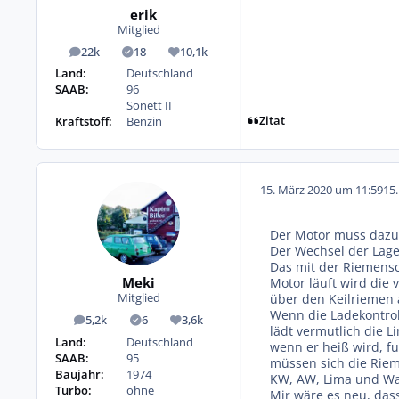
erik
Mitglied
22k
18
10,1k
Beiträge
Lösungen
Reputation
Land:
Deutschland
SAAB:
96
Sonett II
Zitat
Kraftstoff:
Benzin
15. März 2020 um 11:59
15
Der Motor muss dazu
Der Wechsel der Lager
Das mit der Riemensc
Meki
Motor läuft wird die 
über den Keilriemen 
Mitglied
Wenn die Ladekontrol
5,2k
6
3,6k
Beiträge
Lösungen
Reputation
lädt vermutlich die 
Land:
Deutschland
wenn er heiß wird, f
SAAB:
95
müssen sich die Rie
Baujahr:
1974
KW, AW, Lima und W
Turbo:
ohne
Mir wäre es neu, das