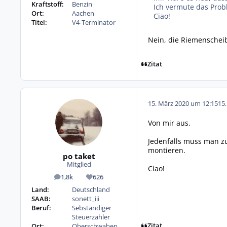
Kraftstoff:
Benzin
Ich vermute das Prob
Ort:
Aachen
Ciao!
Titel:
V4-Terminator
Nein, die Riemenscheib
Zitat
15. März 2020 um 12:15
15
Von mir aus.
Jedenfalls muss man z
montieren.
po taket
Mitglied
Ciao!
1,8k
626
Beiträge
Reputation
Land:
Deutschland
SAAB:
sonett_iii
Beruf:
Sebständiger
Steuerzahler
Zitat
Ort:
Oberschwaben