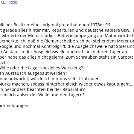
. Mar 2020
licher Besitzer eines original gut erhaltenen 1978er 96.
etzt gerade alles hinter mir, Reparturen und deutsche Papiere usw
 vibrierte der Motor stärker, Batterielampe ging an, Motor wurd
bemerkte ich, daß die Riemenscheibe sich bei stehendem Motor dr
, Google und nochmal Kontrollgriff; die Ausgleichswelle hat Spiel u
 Austausch der Ausgleichswelle und evtl. auch deren Lager an.
er habe das alles nicht gelernt. Zum Schrauben steht ein Carport
uch:
Welle oder die Lager spezielles Werkzeug?
den Austausch ausgebaut werden?
in beantwortet, würde ich mir das selbst zutrauen.
Murks machen, sodass hinterher gleich wieder etwas kaputt geht...
ch besonders beachten bei der Reparatur?
uche ich außer der Welle und den Lagern?
Rückmeldungen