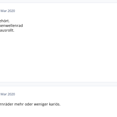
. Mar 2020
ehört.
ckenwellenrad
usrollt.
. Mar 2020
tirnräder mehr oder weniger kariös.