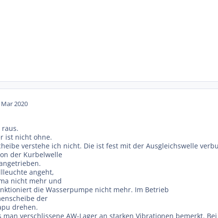
. Mar 2020
 raus.
 ist nicht ohne.
heibe verstehe ich nicht. Die ist fest mit der Ausgleichswelle ve
von der Kurbelwelle
angetrieben.
lleuchte angeht,
Lima nicht mehr und
unktioniert die Wasserpumpe nicht mehr. Im Betrieb
menscheibe der
apu drehen.
s man verschlissene AW-Lager an starken Vibrationen bemerkt. Bei 