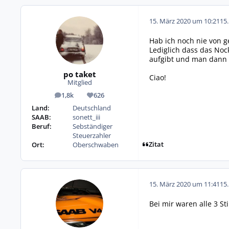
15. März 2020 um 10:21
15
Hab ich noch nie von g
Lediglich dass das No
aufgibt und man dann a
po taket
Ciao!
Mitglied
1,8k
626
Beiträge
Reputation
Land:
Deutschland
SAAB:
sonett_iii
Beruf:
Sebständiger
Steuerzahler
Zitat
Ort:
Oberschwaben
15. März 2020 um 11:41
15
Bei mir waren alle 3 S