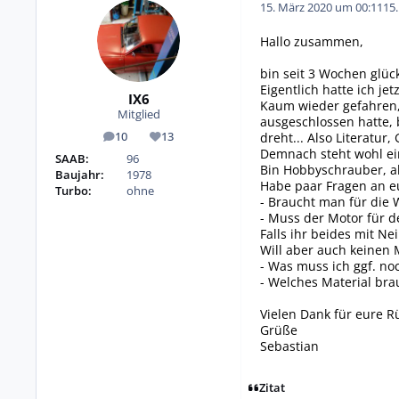
15. März 2020 um 00:11
15
Hallo zusammen,
bin seit 3 Wochen glück
Eigentlich hatte ich j
IX6
Kaum wieder gefahren,
Mitglied
ausgeschlossen hatte, 
dreht... Also Literatur
10
13
Beiträge
Reputation
Demnach steht wohl ein
SAAB:
96
Bin Hobbyschrauber, ab
Baujahr:
1978
Habe paar Fragen an e
Turbo:
ohne
- Braucht man für die 
- Muss der Motor für 
Falls ihr beides mit Ne
Will aber auch keinen 
- Was muss ich ggf. no
- Welches Material bra
Vielen Dank für eure 
Grüße
Sebastian
Zitat