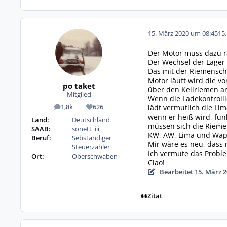
15. März 2020 um 08:45
15
Der Motor muss dazu r
Der Wechsel der Lager 
Das mit der Riemensche
Motor läuft wird die v
po taket
über den Keilriemen a
Mitglied
Wenn die Ladekontroll
lädt vermutlich die Li
1,8k
626
Beiträge
Reputation
wenn er heiß wird, fun
Land:
Deutschland
müssen sich die Rieme
SAAB:
sonett_iii
KW, AW, Lima und Wap
Beruf:
Sebständiger
Mir wäre es neu, dass 
Steuerzahler
Ich vermute das Probl
Ort:
Oberschwaben
Ciao!
Bearbeitet
15. März 
Zitat