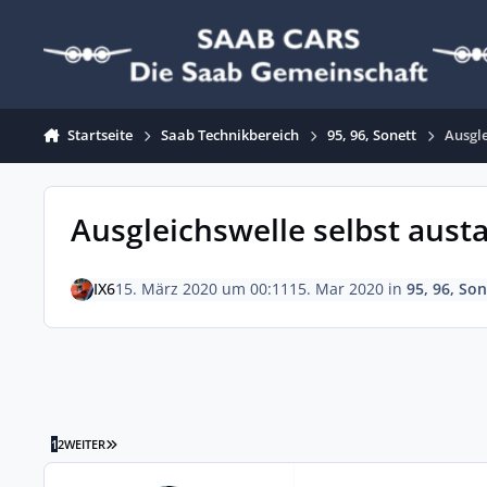
Zum Inhalt springen
Startseite
Saab Technikbereich
95, 96, Sonett
Ausgle
Ausgleichswelle selbst aust
IX6
15. März 2020 um 00:11
15. Mar 2020
in
95, 96, Son
LETZTE SEITE
1
2
WEITER