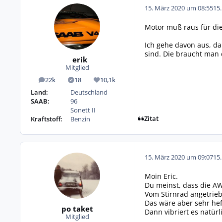
15. März 2020 um 08:55
15
Motor muß raus für die
Ich gehe davon aus, da
sind. Die braucht man
erik
Mitglied
22k
18
10,1k
Beiträge
Lösungen
Reputation
Land:
Deutschland
SAAB:
96
Sonett II
Zitat
Kraftstoff:
Benzin
15. März 2020 um 09:07
15
Moin Eric.
Du meinst, dass die A
Vom Stirnrad angetrie
Das wäre aber sehr hef
po taket
Dann vibriert es natürli
Mitglied