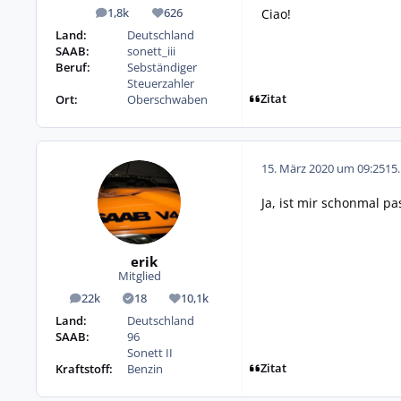
Ciao!
1,8k
626
Beiträge
Reputation
Land:
Deutschland
SAAB:
sonett_iii
Beruf:
Sebständiger
Steuerzahler
Zitat
Ort:
Oberschwaben
15. März 2020 um 09:25
15
Ja, ist mir schonmal pa
erik
Mitglied
22k
18
10,1k
Beiträge
Lösungen
Reputation
Land:
Deutschland
SAAB:
96
Sonett II
Zitat
Kraftstoff:
Benzin