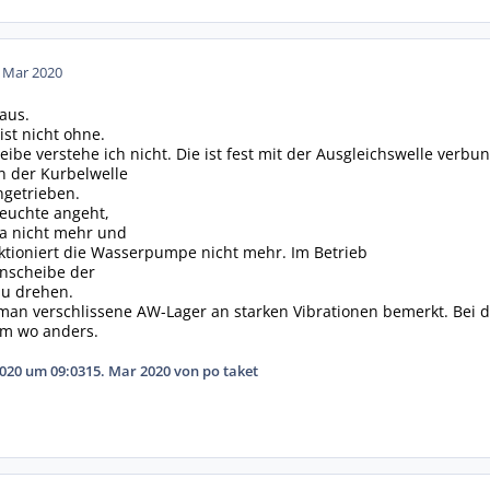
. Mar 2020
aus.
ist nicht ohne.
ibe verstehe ich nicht. Die ist fest mit der Ausgleichswelle verb
on der Kurbelwelle
ngetrieben.
leuchte angeht,
ma nicht mehr und
ktioniert die Wasserpumpe nicht mehr. Im Betrieb
nscheibe der
u drehen.
man verschlissene AW-Lager an starken Vibrationen bemerkt. Bei de
em wo anders.
2020 um 09:03
15. Mar 2020
von po taket