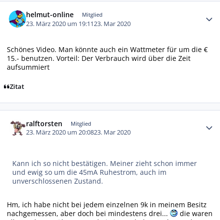
Autor-Statistiken
helmut-online
Mitglied
23. März 2020 um 19:11
23. Mar 2020
Schönes Video. Man könnte auch ein Wattmeter für um die €
15.- benutzen. Vorteil: Der Verbrauch wird über die Zeit
aufsummiert
Zitat
Autor-Statistiken
ralftorsten
Mitglied
23. März 2020 um 20:08
23. Mar 2020
Kann ich so nicht bestätigen. Meiner zieht schon immer
und ewig so um die 45mA Ruhestrom, auch im
unverschlossenen Zustand.
Hm, ich habe nicht bei jedem einzelnen 9k in meinem Besitz
nachgemessen, aber doch bei mindestens drei...
die waren