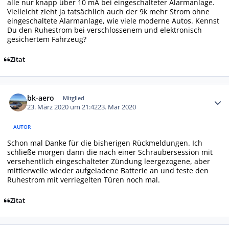
alle nur knapp über 10 mA bei eingeschalteter Alarmanlage.
Vielleicht zieht ja tatsächlich auch der 9k mehr Strom ohne
eingeschaltete Alarmanlage, wie viele moderne Autos. Kennst
Du den Ruhestrom bei verschlossenem und elektronisch
gesichertem Fahrzeug?
Zitat
Autor-Statistiken
bk-aero
Mitglied
23. März 2020 um 21:42
23. Mar 2020
AUTOR
Schon mal Danke für die bisherigen Rückmeldungen. Ich
schließe morgen dann die nach einer Schraubersession mit
versehentlich eingeschalteter Zündung leergezogene, aber
mittlerweile wieder aufgeladene Batterie an und teste den
Ruhestrom mit verriegelten Türen noch mal.
Zitat
Autor-Statistiken