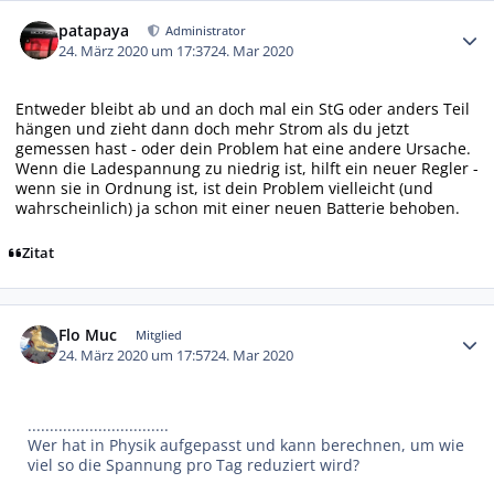
Autor-Statistiken
patapaya
Administrator
24. März 2020 um 17:37
24. Mar 2020
Entweder bleibt ab und an doch mal ein StG oder anders Teil
hängen und zieht dann doch mehr Strom als du jetzt
gemessen hast - oder dein Problem hat eine andere Ursache.
Wenn die Ladespannung zu niedrig ist, hilft ein neuer Regler -
wenn sie in Ordnung ist, ist dein Problem vielleicht (und
wahrscheinlich) ja schon mit einer neuen Batterie behoben.
Zitat
Autor-Statistiken
Flo Muc
Mitglied
24. März 2020 um 17:57
24. Mar 2020
................................
Wer hat in Physik aufgepasst und kann berechnen, um wie
viel so die Spannung pro Tag reduziert wird?