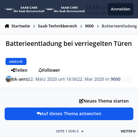
Zum Inhalt springen
SAAB CARS
Anmelden
Die Saab Gemeinschaft
Startseite
Saab Technikbereich
9000
Batterieentladung 
Batterieentladung bei verriegelten Türen
elektrik
Teilen
Follower
bk-aero
22. März 2020 um 16:06
22. Mar 2020
in
9000
Neues Thema starten
Auf dieses Thema antworten
L
SEITE 1 VON 5
WEITER