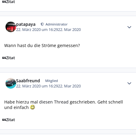
Zitat
Autor-Statistiken
patapaya
Administrator
22. März 2020 um 16:29
22. Mar 2020
Wann hast du die Ströme gemessen?
Zitat
Autor-Statistiken
Saabfreund
Mitglied
22. März 2020 um 16:29
22. Mar 2020
Habe hierzu mal
diesen Thread
geschrieben. Geht schnell
und einfach
Zitat