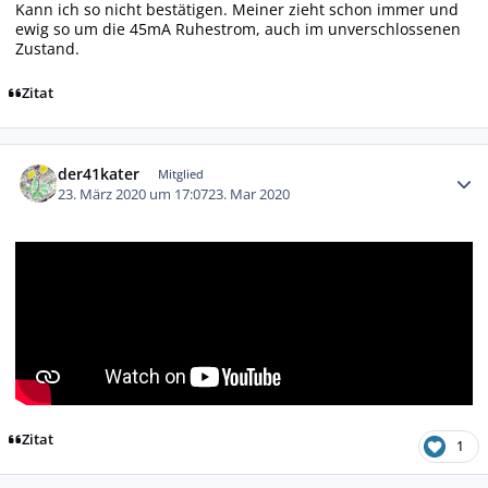
Kann ich so nicht bestätigen. Meiner zieht schon immer und
ewig so um die 45mA Ruhestrom, auch im unverschlossenen
Zustand.
Zitat
Autor-Statistiken
der41kater
Mitglied
23. März 2020 um 17:07
23. Mar 2020
Zitat
1