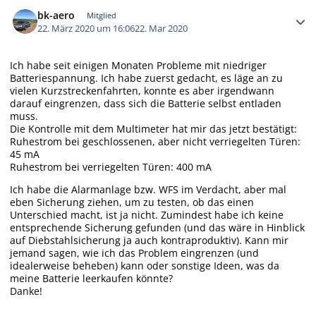
Autor-Statistiken
bk-aero
Mitglied
22. März 2020 um 16:06
22. Mar 2020
Ich habe seit einigen Monaten Probleme mit niedriger
Batteriespannung. Ich habe zuerst gedacht, es läge an zu
vielen Kurzstreckenfahrten, konnte es aber irgendwann
darauf eingrenzen, dass sich die Batterie selbst entladen
muss.
Die Kontrolle mit dem Multimeter hat mir das jetzt bestätigt:
Ruhestrom bei geschlossenen, aber nicht verriegelten Türen:
45 mA
Ruhestrom bei verriegelten Türen: 400 mA
Ich habe die Alarmanlage bzw. WFS im Verdacht, aber mal
eben Sicherung ziehen, um zu testen, ob das einen
Unterschied macht, ist ja nicht. Zumindest habe ich keine
entsprechende Sicherung gefunden (und das wäre in Hinblick
auf Diebstahlsicherung ja auch kontraproduktiv). Kann mir
jemand sagen, wie ich das Problem eingrenzen (und
idealerweise beheben) kann oder sonstige Ideen, was da
meine Batterie leerkaufen könnte?
Danke!