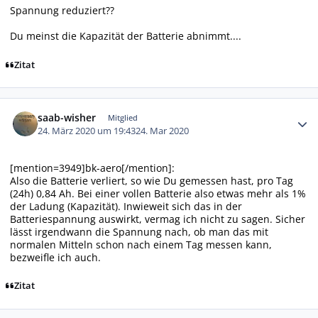
Spannung reduziert??
Du meinst die Kapazität der Batterie abnimmt....
Zitat
Autor-Statistiken
saab-wisher
Mitglied
24. März 2020 um 19:43
24. Mar 2020
[mention=3949]bk-aero[/mention]:
Also die Batterie verliert, so wie Du gemessen hast, pro Tag
(24h) 0,84 Ah. Bei einer vollen Batterie also etwas mehr als 1%
der Ladung (Kapazität). Inwieweit sich das in der
Batteriespannung auswirkt, vermag ich nicht zu sagen. Sicher
lässt irgendwann die Spannung nach, ob man das mit
normalen Mitteln schon nach einem Tag messen kann,
bezweifle ich auch.
Zitat