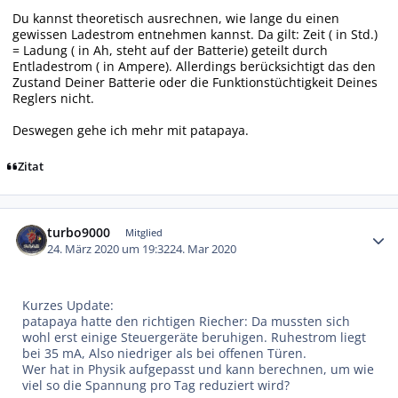
Du kannst theoretisch ausrechnen, wie lange du einen
gewissen Ladestrom entnehmen kannst. Da gilt: Zeit ( in Std.)
= Ladung ( in Ah, steht auf der Batterie) geteilt durch
Entladestrom ( in Ampere). Allerdings berücksichtigt das den
Zustand Deiner Batterie oder die Funktionstüchtigkeit Deines
Reglers nicht.
Deswegen gehe ich mehr mit patapaya.
Zitat
Autor-Statistiken
turbo9000
Mitglied
24. März 2020 um 19:32
24. Mar 2020
Kurzes Update:
patapaya hatte den richtigen Riecher: Da mussten sich
wohl erst einige Steuergeräte beruhigen. Ruhestrom liegt
bei 35 mA, Also niedriger als bei offenen Türen.
Wer hat in Physik aufgepasst und kann berechnen, um wie
viel so die Spannung pro Tag reduziert wird?