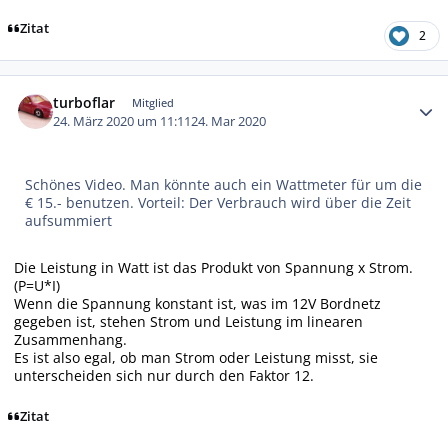
Zitat
2
Autor-Statistiken
turboflar
Mitglied
24. März 2020 um 11:11
24. Mar 2020
Schönes Video. Man könnte auch ein Wattmeter für um die
€ 15.- benutzen. Vorteil: Der Verbrauch wird über die Zeit
aufsummiert
Die Leistung in Watt ist das Produkt von Spannung x Strom.
(P=U*I)
Wenn die Spannung konstant ist, was im 12V Bordnetz
gegeben ist, stehen Strom und Leistung im linearen
Zusammenhang.
Es ist also egal, ob man Strom oder Leistung misst, sie
unterscheiden sich nur durch den Faktor 12.
Zitat