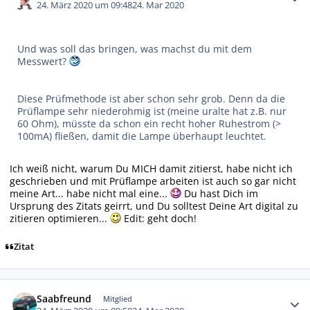
24. März 2020 um 09:48
24. Mar 2020
Und was soll das bringen, was machst du mit dem
Messwert?
Diese Prüfmethode ist aber schon sehr grob. Denn da die
Prüflampe sehr niederohmig ist (meine uralte hat z.B. nur
60 Ohm), müsste da schon ein recht hoher Ruhestrom (>
100mA) fließen, damit die Lampe überhaupt leuchtet.
Ich weiß nicht, warum Du MICH damit zitierst, habe nicht ich
geschrieben und mit Prüflampe arbeiten ist auch so gar nicht
meine Art... habe nicht mal eine...
Du hast Dich im
Ursprung des Zitats geirrt, und Du solltest Deine Art digital zu
zitieren optimieren...
Edit: geht doch!
Zitat
Autor-Statistiken
Saabfreund
Mitglied