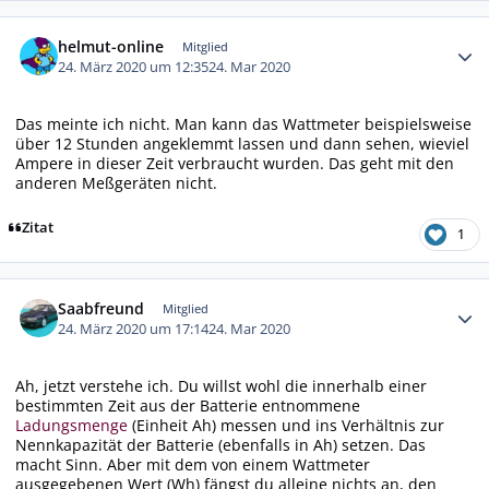
Autor-Statistiken
helmut-online
Mitglied
24. März 2020 um 12:35
24. Mar 2020
Das meinte ich nicht. Man kann das Wattmeter beispielsweise
über 12 Stunden angeklemmt lassen und dann sehen, wieviel
Ampere in dieser Zeit verbraucht wurden. Das geht mit den
anderen Meßgeräten nicht.
Zitat
1
Autor-Statistiken
Saabfreund
Mitglied
24. März 2020 um 17:14
24. Mar 2020
Ah, jetzt verstehe ich. Du willst wohl die innerhalb einer
bestimmten Zeit aus der Batterie entnommene
Ladungsmenge
(Einheit Ah) messen und ins Verhältnis zur
Nennkapazität der Batterie (ebenfalls in Ah) setzen. Das
macht Sinn. Aber mit dem von einem Wattmeter
ausgegebenen Wert (Wh) fängst du alleine nichts an, den