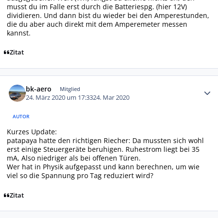
musst du im Falle erst durch die Batteriespg. (hier 12V)
dividieren. Und dann bist du wieder bei den Amperestunden,
die du aber auch direkt mit dem Amperemeter messen
kannst.
Zitat
Autor-Statistiken
bk-aero
Mitglied
24. März 2020 um 17:33
24. Mar 2020
AUTOR
Kurzes Update:
patapaya hatte den richtigen Riecher: Da mussten sich wohl
erst einige Steuergeräte beruhigen. Ruhestrom liegt bei 35
mA, Also niedriger als bei offenen Türen.
Wer hat in Physik aufgepasst und kann berechnen, um wie
viel so die Spannung pro Tag reduziert wird?
Zitat