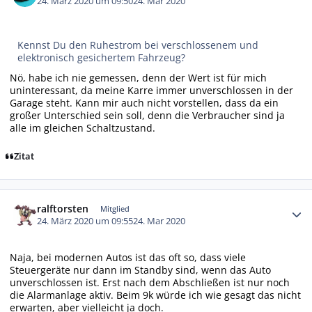
24. März 2020 um 09:50
24. Mar 2020
Kennst Du den Ruhestrom bei verschlossenem und
elektronisch gesichertem Fahrzeug?
Nö, habe ich nie gemessen, denn der Wert ist für mich
uninteressant, da meine Karre immer unverschlossen in der
Garage steht. Kann mir auch nicht vorstellen, dass da ein
großer Unterschied sein soll, denn die Verbraucher sind ja
alle im gleichen Schaltzustand.
Zitat
Autor-Statistiken
ralftorsten
Mitglied
24. März 2020 um 09:55
24. Mar 2020
Naja, bei modernen Autos ist das oft so, dass viele
Steuergeräte nur dann im Standby sind, wenn das Auto
unverschlossen ist. Erst nach dem Abschließen ist nur noch
die Alarmanlage aktiv. Beim 9k würde ich wie gesagt das nicht
erwarten, aber vielleicht ja doch.