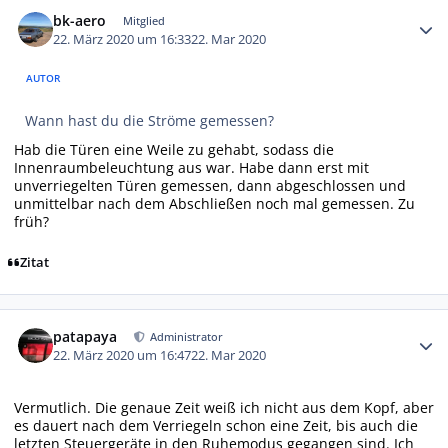
Autor-Statistiken
bk-aero
Mitglied
22. März 2020 um 16:33
22. Mar 2020
AUTOR
Wann hast du die Ströme gemessen?
Hab die Türen eine Weile zu gehabt, sodass die
Innenraumbeleuchtung aus war. Habe dann erst mit
unverriegelten Türen gemessen, dann abgeschlossen und
unmittelbar nach dem Abschließen noch mal gemessen. Zu
früh?
Zitat
Autor-Statistiken
patapaya
Administrator
22. März 2020 um 16:47
22. Mar 2020
Vermutlich. Die genaue Zeit weiß ich nicht aus dem Kopf, aber
es dauert nach dem Verriegeln schon eine Zeit, bis auch die
letzten Steuergeräte in den Ruhemodus gegangen sind. Ich