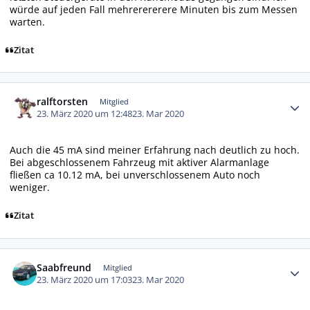
würde auf jeden Fall mehrerererere Minuten bis zum Messen
warten.
Zitat
Autor-Statistiken
ralftorsten
Mitglied
23. März 2020 um 12:48
23. Mar 2020
Auch die 45 mA sind meiner Erfahrung nach deutlich zu hoch.
Bei abgeschlossenem Fahrzeug mit aktiver Alarmanlage
fließen ca 10.12 mA, bei unverschlossenem Auto noch
weniger.
Zitat
Autor-Statistiken
Saabfreund
Mitglied
23. März 2020 um 17:03
23. Mar 2020