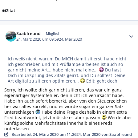
Zitat
Autor-Statistiken
Saabfreund
Mitglied
24. März 2020 um 09:59
24. Mar 2020
Ich weiß nicht, warum Du MICH damit zitierst, habe nicht
ich geschrieben und mit Prüflampe arbeiten ist auch so
gar nicht meine Art... habe nicht mal eine...
Du hast
Dich im Ursprung des Zitats geirrt, und Du solltest Deine
Art digital zu zitieren optimieren...
Edit: geht doch!
Sorry, ich wollte dich gar nicht zitieren, das war ein ganz
eigenartiger Systemfehler, den nicht ich verursacht habe.
Habe ihn auch sofort bemerkt, aber von den Steuerzeichen
her war alles korrekt, und es wurde sogar ein ganzer Satz
unterschlagen
Habe deine Frage deshalb in einem extra
Fred beantwortet, jetzt müsste es aber passen
Werde aber
künftig solche Mehrfachzitate innerhalb eines Freds
unterlassen.
Bearbeitet
24. März 2020 um 11:26
24. Mar 2020
von Saabfreund