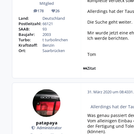
komplette Verdeck sow
Mitglied
Allerdings hat der Taus
178
26
Beiträge
Reputation
Land:
Deutschland
Die Suche geht weiter.
Postleitzahl:
66121
SAAB:
93
Mir wurde jetzt eine e
Baujahr:
2003
Ich werde berichten.
Turbo:
t turbolinchen
Kraftstoff:
Benzin
Ort:
Saarbrücken
Tom
Zitat
31. März 2020 um 08:43
31
Allerdings hat der Ta
Was genau passiert denn
Vom alleinigen Einbau 
patapaya
der Fertigung und Tole
Administrator
(können).