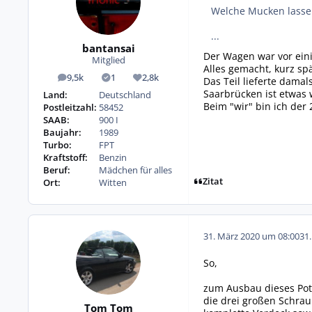
Welche Mucken lasse
...
bantansai
Der Wagen war vor einig
Mitglied
Alles gemacht, kurz sp
9,5k
1
2,8k
Das Teil lieferte dama
Beiträge
Lösungen
Reputation
Saarbrücken ist etwas w
Land:
Deutschland
Beim "wir" bin ich der 
Postleitzahl:
58452
SAAB:
900 I
Baujahr:
1989
Turbo:
FPT
Kraftstoff:
Benzin
Beruf:
Mädchen für alles
Zitat
Ort:
Witten
31. März 2020 um 08:00
31
So,
zum Ausbau dieses Pote
die drei großen Schrau
Tom Tom