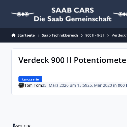
Zum Inhalt springen
Startseite
Saab Technikbereich
900 II - 9-3 I
Verdeck 
Verdeck 900 II Potentiomet
karosserie
Tom Tom
25. März 2020 um 15:59
25. Mar 2020
in
900 I
LETZTE SEITE
1
2
WEITER