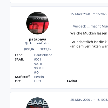
25. März 2020 um 16:29
25
Verdeck ... macht Muc
Welche Mucken lassen 
patapaya
Grundsätzlich ist die 
Administrator
(an dem verlinkten wär
34,8k
15,8k
Beiträge
Reputation
Land:
Deutschland
SAAB:
900 I
900 II
9000 II
9-5
Kraftstoff:
Benzin
Zitat
Ort:
HRO
25. März 2020 um 18:10
25