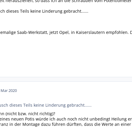
eit herausziehen, so dass ich an die Schrauben vom Potentiomete
ch dieses Teils keine Linderung gebracht......
hemalige Saab-Werkstatt, jetzt Opel, in Kaiserslautern empfohlen
. Mar 2020
usch dieses Teils keine Linderung gebracht......
 (nicht bzw. nicht richtig)?
eines neuen Potis würde ich auch noch nicht unbedingt Heilung er
ranz in der Montage dazu führen dürften, dass die Werte an einer