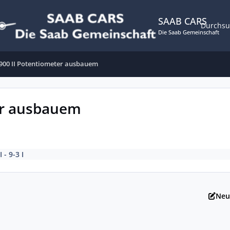
SAAB CARS
Durchs
Die Saab Gemeinschaft
900 II Potentiometer ausbauem
er ausbauem
I - 9-3 I
Neu