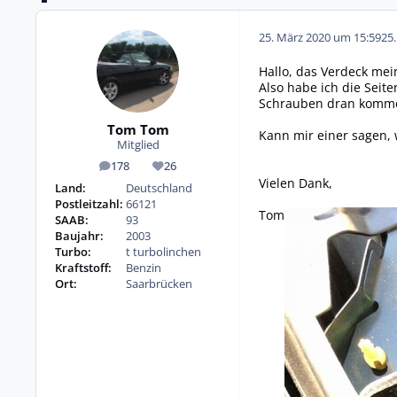
25. März 2020 um 15:59
25
Hallo, das Verdeck mei
Also habe ich die Seit
Schrauben dran kommen
Tom Tom
Kann mir einer sagen,
Mitglied
178
26
Beiträge
Reputation
Vielen Dank,
Land:
Deutschland
Postleitzahl:
66121
Tom
SAAB:
93
Baujahr:
2003
Turbo:
t turbolinchen
Kraftstoff:
Benzin
Ort:
Saarbrücken