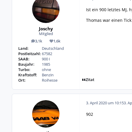
Ist ein 900 letztes MJ,
Thomas war einen Tick 
Joschy
Mitglied
3,1k
1,6k
Beiträge
Reputation
Land:
Deutschland
Postleitzahl:
67582
SAAB:
900 I
Baujahr:
1985
Turbo:
ohne
Kraftstoff:
Benzin
Zitat
Ort:
Roihesse
3. April 2020 um 10:15
3. A
902