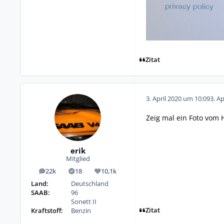
Zitat
3. April 2020 um 10:09
3. A
Zeig mal ein Foto vom 
erik
Mitglied
22k
18
10,1k
Beiträge
Lösungen
Reputation
Land:
Deutschland
SAAB:
96
Sonett II
Zitat
Kraftstoff:
Benzin