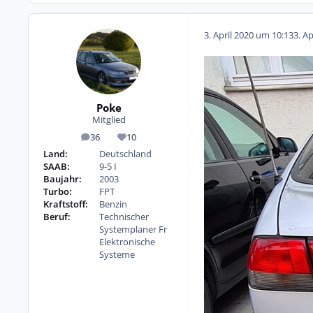
3. April 2020 um 10:13
3. A
Poke
Mitglied
36
10
Beiträge
Reputation
Land:
Deutschland
SAAB:
9-5 I
Baujahr:
2003
Turbo:
FPT
Kraftstoff:
Benzin
Beruf:
Technischer
Systemplaner Fr
Elektronische
Systeme