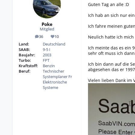
Guten Tag an alle :D
Ich hab an sich nur ei
Poke
Ich fahre meinen guten
Mitglied
Neulich hatte ich mich
36
10
Beiträge
Reputation
Land:
Deutschland
Ich meinte das es ein 
SAAB:
9-5 I
sehr oft muss ich dann 
Baujahr:
2003
Turbo:
FPT
Ich bin dann auf die S
Kraftstoff:
Benzin
abgesehen das er 1997 
Beruf:
Technischer
Systemplaner Fr
Vielen lieben Dank im 
Elektronische
Systeme