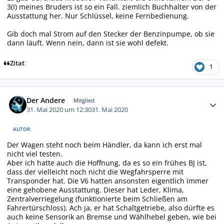
3(I) meines Bruders ist so ein Fall. ziemlich Buchhalter von der
Ausstattung her. Nur Schlüssel, keine Fernbedienung.
Gib doch mal Strom auf den Stecker der Benzinpumpe, ob sie
dann läuft. Wenn nein, dann ist sie wohl defekt.
Zitat
1
Autor-Statistiken
Der Andere
Mitglied
31. Mai 2020 um 12:30
31. Mai 2020
AUTOR
Der Wagen steht noch beim Händler, da kann ich erst mal
nicht viel testen.
Aber ich hatte auch die Hoffnung, da es so ein frühes BJ ist,
dass der vielleicht noch nicht die Wegfahrsperre mit
Transponder hat. Die V6 hatten ansonsten eigentlich immer
eine gehobene Ausstattung. Dieser hat Leder, Klima,
Zentralverriegelung (funktionierte beim Schließen am
Fahrertürschloss). Ach ja, er hat Schaltgetriebe, also dürfte es
auch keine Sensorik an Bremse und Wählhebel geben, wie bei