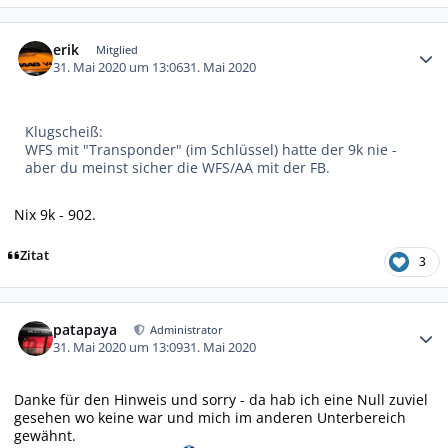
Autor-Statistiken
erik
Mitglied
31. Mai 2020 um 13:06
31. Mai 2020
Klugscheiß:
WFS mit "Transponder" (im Schlüssel) hatte der 9k nie -
aber du meinst sicher die WFS/AA mit der FB.
Nix 9k - 902.
Zitat
3
Autor-Statistiken
patapaya
Administrator
31. Mai 2020 um 13:09
31. Mai 2020
Danke für den Hinweis und sorry - da hab ich eine Null zuviel
gesehen wo keine war und mich im anderen Unterbereich
gewähnt.