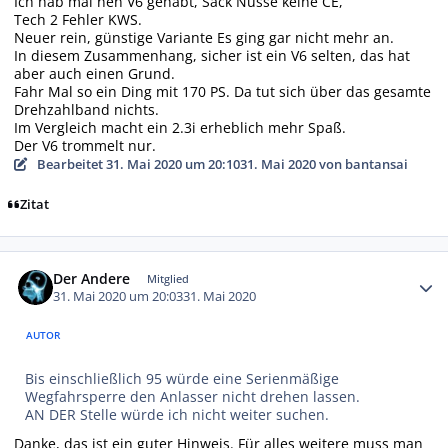
Ich hab mal nen V6 gehabt, Sack Nüsse keine CE,
Tech 2 Fehler KWS.
Neuer rein, günstige Variante Es ging gar nicht mehr an.
In diesem Zusammenhang, sicher ist ein V6 selten, das hat
aber auch einen Grund.
Fahr Mal so ein Ding mit 170 PS. Da tut sich über das gesamte
Drehzahlband nichts.
Im Vergleich macht ein 2.3i erheblich mehr Spaß.
Der V6 trommelt nur.
Bearbeitet
31. Mai 2020 um 20:10
31. Mai 2020
von bantansai
Zitat
Autor-Statistiken
Der Andere
Mitglied
31. Mai 2020 um 20:03
31. Mai 2020
AUTOR
Bis einschließlich 95 würde eine Serienmäßige
Wegfahrsperre den Anlasser nicht drehen lassen.
AN DER Stelle würde ich nicht weiter suchen.
Danke, das ist ein guter Hinweis. Für alles weitere muss man