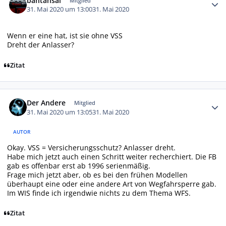
bantansai
Mitglied
31. Mai 2020 um 13:00
31. Mai 2020
Wenn er eine hat, ist sie ohne VSS
Dreht der Anlasser?
Zitat
Autor-Statistiken
Der Andere
Mitglied
31. Mai 2020 um 13:05
31. Mai 2020
AUTOR
Okay. VSS = Versicherungsschutz? Anlasser dreht.
Habe mich jetzt auch einen Schritt weiter recherchiert. Die FB
gab es offenbar erst ab 1996 serienmäßig.
Frage mich jetzt aber, ob es bei den frühen Modellen
überhaupt eine oder eine andere Art von Wegfahrsperre gab.
Im WIS finde ich irgendwie nichts zu dem Thema WFS.
Zitat