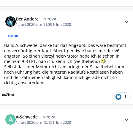
Autor-Statistiken
Der Andere
Mitglied
1. Juni 2020 um 11:39
1. Jun 2020
AUTOR
Hallo A-Schwede, danke für das Angebot. Das wäre bestimmt
ein vernünftigerer Kauf. Aber irgendwie hat es mir der V6
angetan. So einen Vierzylinder-Motor habe ich ja schon in
meinem 9-3 LPT, hab ich, kenn ich (weithehend)
Selbst dass der Motor nicht anspringt, der Schalthebel kaum
noch Führung hat, die hinteren Radläufe Rostblasen haben
und der Zahriemen fälligt ist, kann mich gerade nicht so
richtig abschrecken.
Zitat
1
Autor-Statistiken
A-Schwede
Mitglied
1. Juni 2020 um 15:15
1. Jun 2020