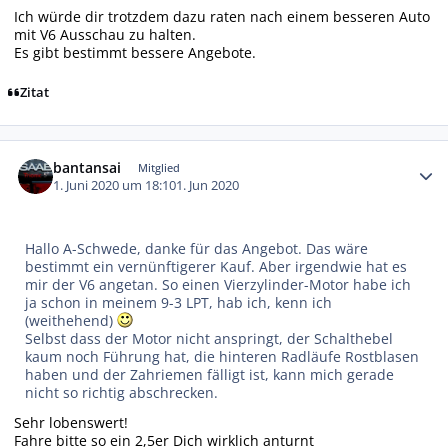
Ich würde dir trotzdem dazu raten nach einem besseren Auto
mit V6 Ausschau zu halten.
Es gibt bestimmt bessere Angebote.
Zitat
Autor-Statistiken
bantansai
Mitglied
1. Juni 2020 um 18:10
1. Jun 2020
Hallo A-Schwede, danke für das Angebot. Das wäre
bestimmt ein vernünftigerer Kauf. Aber irgendwie hat es
mir der V6 angetan. So einen Vierzylinder-Motor habe ich
ja schon in meinem 9-3 LPT, hab ich, kenn ich
(weithehend)
Selbst dass der Motor nicht anspringt, der Schalthebel
kaum noch Führung hat, die hinteren Radläufe Rostblasen
haben und der Zahriemen fälligt ist, kann mich gerade
nicht so richtig abschrecken.
Sehr lobenswert!
Fahre bitte so ein 2,5er Dich wirklich anturnt