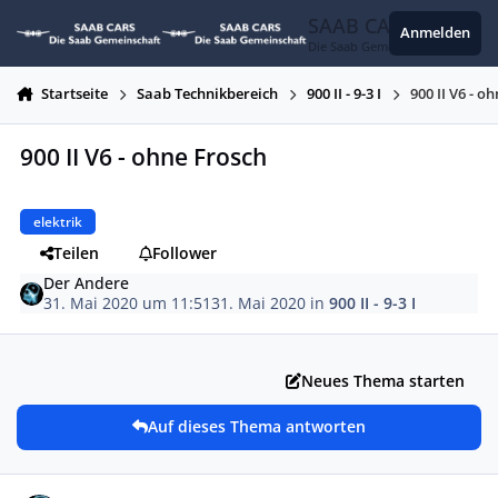
Zum Inhalt springen
SAAB CARS
Anmelden
Die Saab Gemeinschaft
Startseite
Saab Technikbereich
900 II - 9-3 I
900 II V6 - o
900 II V6 - ohne Frosch
elektrik
Teilen
Follower
Der Andere
31. Mai 2020 um 11:51
31. Mai 2020
in
900 II - 9-3 I
Neues Thema starten
Auf dieses Thema antworten
Autor-Statistiken