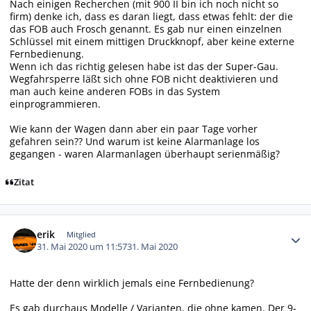
Nach einigen Recherchen (mit 900 II bin ich noch nicht so
firm) denke ich, dass es daran liegt, dass etwas fehlt: der die
das FOB auch Frosch genannt. Es gab nur einen einzelnen
Schlüssel mit einem mittigen Druckknopf, aber keine externe
Fernbedienung.
Wenn ich das richtig gelesen habe ist das der Super-Gau.
Wegfahrsperre läßt sich ohne FOB nicht deaktivieren und
man auch keine anderen FOBs in das System
einprogrammieren.
Wie kann der Wagen dann aber ein paar Tage vorher
gefahren sein?? Und warum ist keine Alarmanlage los
gegangen - waren Alarmanlagen überhaupt serienmäßig?
Zitat
Autor-Statistiken
erik
Mitglied
31. Mai 2020 um 11:57
31. Mai 2020
Hatte der denn wirklich jemals eine Fernbedienung?
Es gab durchaus Modelle / Varianten, die ohne kamen. Der 9-