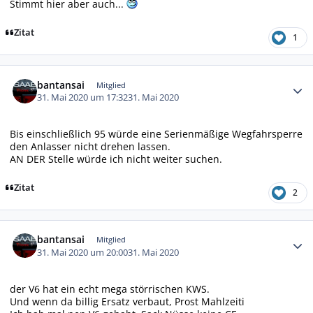
Stimmt hier aber auch...
Zitat
1
Autor-Statistiken
bantansai
Mitglied
31. Mai 2020 um 17:32
31. Mai 2020
Bis einschließlich 95 würde eine Serienmäßige Wegfahrsperre
den Anlasser nicht drehen lassen.
AN DER Stelle würde ich nicht weiter suchen.
Zitat
2
Autor-Statistiken
bantansai
Mitglied
31. Mai 2020 um 20:00
31. Mai 2020
der V6 hat ein echt mega störrischen KWS.
Und wenn da billig Ersatz verbaut, Prost Mahlzeiti