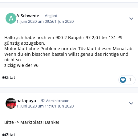
Autor-Statistiken
A-Schwede
Mitglied
1. Juni 2020 um 09:56
1. Jun 2020
Hallo ,ich habe noch ein 900-2 Baujahr 97 2,0 liter 131 PS
günstig abzugeben.
Motor läuft ohne Probleme nur der Tüv läuft diesen Monat ab.
Wenn du ein bisschen basteln willst genau das richtige und
nicht so
zickig wie der V6
Zitat
1
Autor-Statistiken
patapaya
Administrator
1. Juni 2020 um 11:16
1. Jun 2020
Bitte -> Marktplatz! Danke!
Zitat