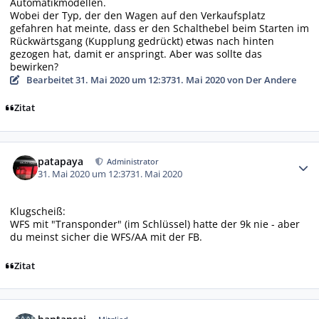
Automatikmodellen.
Wobei der Typ, der den Wagen auf den Verkaufsplatz
gefahren hat meinte, dass er den Schalthebel beim Starten im
Rückwärtsgang (Kupplung gedrückt) etwas nach hinten
gezogen hat, damit er anspringt. Aber was sollte das
bewirken?
Bearbeitet
31. Mai 2020 um 12:37
31. Mai 2020
von Der Andere
Zitat
Autor-Statistiken
patapaya
Administrator
31. Mai 2020 um 12:37
31. Mai 2020
Klugscheiß:
WFS mit "Transponder" (im Schlüssel) hatte der 9k nie - aber
du meinst sicher die WFS/AA mit der FB.
Zitat
Autor-Statistiken