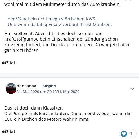
wohl mal mit dem Multimeter durch das Auto krabbeln.
der V6 hat ein echt mega störrischen KWS.
Und wenn da billig Ersatz verbaut, Prost Mahlzeit.
Hm, vielleicht. Aber idR ist es doch so, dass die
Kraftstoffpumpe beim Einschalten der Zündung schon
kurzzeitig fördert, um Druck auf zu bauen. Da war jetzt aber
gar nix zu hören.
Zitat
Autor-Statistiken
bantansai
Mitglied
31. Mai 2020 um 20:13
31. Mai 2020
Das ist doch dann Klassiker.
Die Pumpe muß kurz anlaufen, Danach erst wieder wenn die
ECU ein Drehen des Motors wahr nimmt
Zitat
1