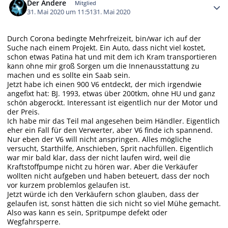
Der Andere
Mitglied
31. Mai 2020 um 11:51
31. Mai 2020
Durch Corona bedingte Mehrfreizeit, bin/war ich auf der
Suche nach einem Projekt. Ein Auto, dass nicht viel kostet,
schon etwas Patina hat und mit dem ich Kram transportieren
kann ohne mir groß Sorgen um die Innenausstattung zu
machen und es sollte ein Saab sein.
Jetzt habe ich einen 900 V6 entdeckt, der mich irgendwie
angefixt hat: BJ. 1993, etwas über 200tkm, ohne HU und ganz
schön abgerockt. Interessant ist eigentlich nur der Motor und
der Preis.
Ich habe mir das Teil mal angesehen beim Händler. Eigentlich
eher ein Fall für den Verwerter, aber V6 finde ich spannend.
Nur eben der V6 will nicht anspringen. Alles mögliche
versucht, Starthilfe, Anschieben, Sprit nachfüllen. Eigentlich
war mir bald klar, dass der nicht laufen wird, weil die
Kraftstoffpumpe nicht zu hören war. Aber die Verkäufer
wollten nicht aufgeben und haben beteuert, dass der noch
vor kurzem problemlos gelaufen ist.
Jetzt würde ich den Verkäufern schon glauben, dass der
gelaufen ist, sonst hätten die sich nicht so viel Mühe gemacht.
Also was kann es sein, Spritpumpe defekt oder
Wegfahrsperre.