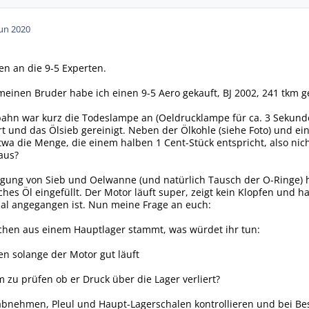
Jun 2020
en an die 9-5 Experten.
einen Bruder habe ich einen 9-5 Aero gekauft, BJ 2002, 241 tkm g
ahn war kurz die Todeslampe an (Oeldrucklampe für ca. 3 Sekunde
 und das Ölsieb gereinigt. Neben der Ölkohle (siehe Foto) und e
a die Menge, die einem halben 1 Cent-Stück entspricht, also nicht 
aus?
igung von Sieb und Oelwanne (und natürlich Tausch der O-Ringe) 
sches Öl eingefüllt. Der Motor läuft super, zeigt kein Klopfen und h
l angegangen ist. Nun meine Frage an euch:
hen aus einem Hauptlager stammt, was würdet ihr tun:
en solange der Motor gut läuft
 zu prüfen ob er Druck über die Lager verliert?
bnehmen, Pleul und Haupt-Lagerschalen kontrollieren und bei B