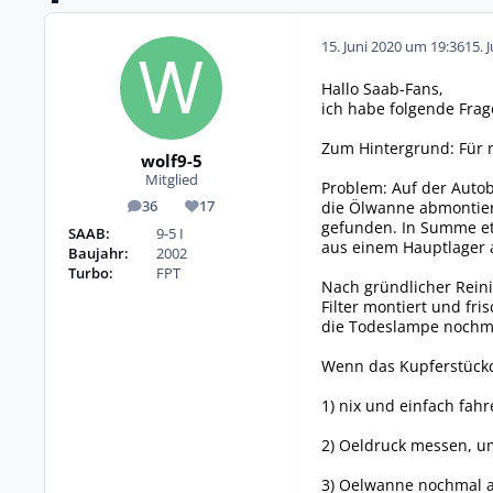
15. Juni 2020 um 19:36
15. 
Hallo Saab-Fans,
ich habe folgende Frag
Zum Hintergrund: Für m
wolf9-5
Mitglied
Problem: Auf der Autob
die Ölwanne abmontiert
36
17
Beiträge
Reputation
gefunden. In Summe etw
SAAB:
9-5 I
aus einem Hauptlager 
Baujahr:
2002
Turbo:
FPT
Nach gründlicher Rein
Filter montiert und fri
die Todeslampe nochma
Wenn das Kupferstückc
1) nix und einfach fahr
2) Oeldruck messen, um
3) Oelwanne nochmal a