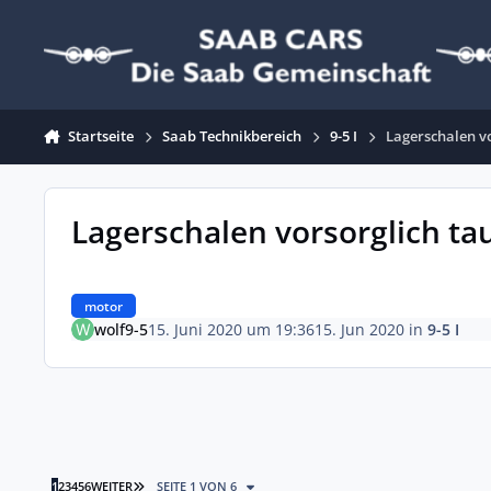
Zum Inhalt springen
Startseite
Saab Technikbereich
9-5 I
Lagerschalen v
Lagerschalen vorsorglich ta
motor
wolf9-5
15. Juni 2020 um 19:36
15. Jun 2020
in
9-5 I
LETZTE SEITE
1
2
3
4
5
6
WEITER
SEITE 1 VON 6