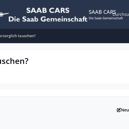
SAAB CARS
Durchs
Die Saab Gemeinschaft
orsorglich tauschen?
uschen?
Neu