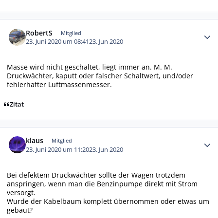
Autor-Statistiken
RobertS
Mitglied
23. Juni 2020 um 08:41
23. Jun 2020
Masse wird nicht geschaltet, liegt immer an. M. M.
Druckwächter, kaputt oder falscher Schaltwert, und/oder
fehlerhafter Luftmassenmesser.
Zitat
Autor-Statistiken
klaus
Mitglied
23. Juni 2020 um 11:20
23. Jun 2020
Bei defektem Druckwächter sollte der Wagen trotzdem
anspringen, wenn man die Benzinpumpe direkt mit Strom
versorgt.
Wurde der Kabelbaum komplett übernommen oder etwas um
gebaut?