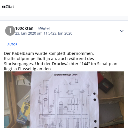
Zitat
Autor-Statistiken
100oktan
Mitglied
23. Juni 2020 um 11:54
23. Jun 2020
AUTOR
Der Kabelbaum wurde komplett übernommen.
Kraftstoffpumpe läuft ja an, auch während des
Startvorganges. Und der Druckwächter "144" im Schaltplan
liegt ja Plusseitig an den