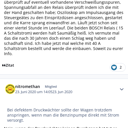
überprüft auf eventuell vorhandene Verschweißungsspuren,
Spannungsabfall an den Relais überprüft indem ich die mit
der Hand geschalten habe; Osziloskop am Impulsausgang des
Steuergeätes zu den Einspritzdüsen angeschlossen, gestartet
und die Karre sprang einwandfrei an. Läuft jetzt schon seit
einer viertel Stunde im Leerlauf. Die beiden BOSCH Relais ( 15
A Schaltstrom) werden halt Saumäßig heiß. Ich vermute mal
das die nach 30 Jahren doch einen Schlag weg haben und
schadhaft sind. Ich habe jetzt mal welche mit 40 A
Schaltstrom bestellt und werde die einbauen. Soweit zu eurer
Info.
Zitat
2
Autor-Statistiken
nitromethan
Mitglied
23. Juni 2020 um 14:05
23. Jun 2020
Bei defektem Druckwächter sollte der Wagen trotzdem
anspringen, wenn man die Benzinpumpe direkt mit Strom
versorgt.