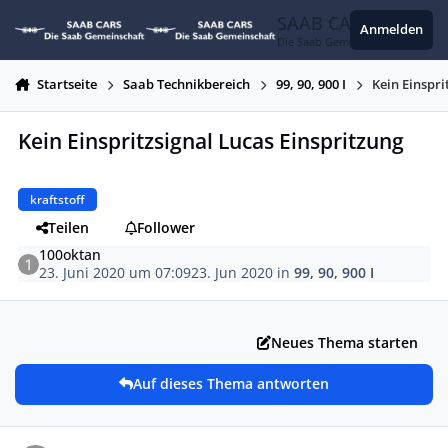
Zum Inhalt springen
SAAB CARS
Anmelden
Die Saab Gemeinschaft
Startseite
Saab Technikbereich
99, 90, 900 I
Kein Einspri
Kein Einspritzsignal Lucas Einspritzung
kraftstoff
Teilen
Follower
100oktan
23. Juni 2020 um 07:09
23. Jun 2020
in
99, 90, 900 I
Neues Thema starten
Auf dieses Thema antworten
Autor-Statistiken