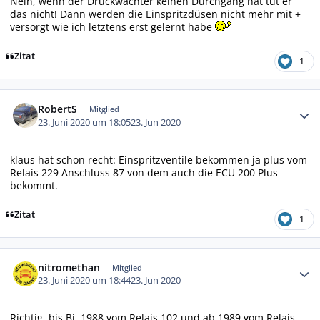
Nein, wenn der Druckwächter keinen Durchgang hat tut er
das nicht! Dann werden die Einspritzdüsen nicht mehr mit +
versorgt wie ich letztens erst gelernt habe
Zitat
1
Autor-Statistiken
RobertS
Mitglied
23. Juni 2020 um 18:05
23. Jun 2020
klaus hat schon recht: Einspritzventile bekommen ja plus vom
Relais 229 Anschluss 87 von dem auch die ECU 200 Plus
bekommt.
Zitat
1
Autor-Statistiken
nitromethan
Mitglied
23. Juni 2020 um 18:44
23. Jun 2020
Richtig, bis Bj. 1988 vom Relais 102 und ab 1989 vom Relais