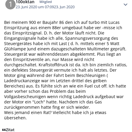
100oktan
Mitglied
23. Juni 2020 um 07:09
23. Jun 2020
Bei meinem 900 er Baujahr 86 den ich auf turbo mit Lucas
Einspritzung aus einem 88er umgebaut habe ver -misse ich
das Einspritzsignal. D. h. der Motor läuft nicht. Die
Eingangssignale habe ich alle, Spannungsversorgung des
Steuergerätes habe ich mit Last ( d. h. mittels einer 5 Watt
Glühlampe )und einem dazugeschalteten Multimeter geprüft.
Steuergerät war währenddessen abgeklemmt. Plus liegt an
den Einspritzventile an, nur Masse wird nicht
durchgeschaltet. Kraftstoffdruck ist da. Ich bin ziemlich ratlos,
ein defektes Steuergerät vermute ich halt als letztes. Der
Motor ging während der Fahrt beim Beschleunigen (
Ladedruckanzeige war im Letzten drittel des gelben
Bereiches) aus. Es fühlte sich an wie ein Fuel cut off. Ich hatte
aber vorher schon das Problem das beim
Vollgasbescheunigen wenn richtig Ladedruck aufgebaut war
der Motor ein "Loch" hatte. Nachdem ich das Gas
zurückgenommen hatte fing er sich wieder.
Weis jemand einen Rat? Vielleicht habe ich ja etwas
übersehen.
Zitat