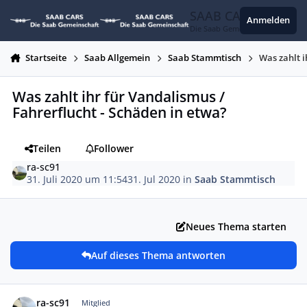
Zum Inhalt springen
SAAB CARS
Anmelden
Die Saab Gemeinschaft
Startseite
Saab Allgemein
Saab Stammtisch
Was zahlt i
Was zahlt ihr für Vandalismus /
Fahrerflucht - Schäden in etwa?
Teilen
Follower
ra-sc91
31. Juli 2020 um 11:54
31. Jul 2020
in
Saab Stammtisch
Neues Thema starten
Auf dieses Thema antworten
Autor-Statistiken
ra-sc91
Mitglied