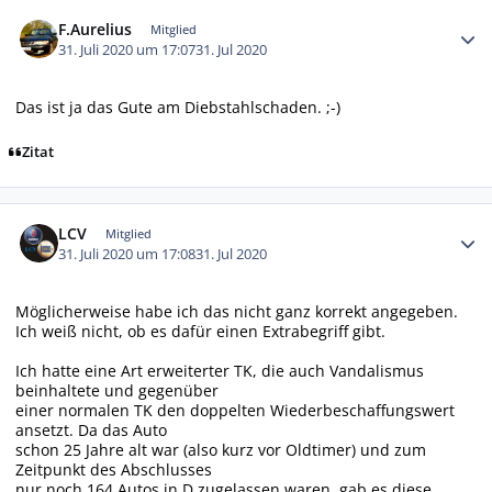
Autor-Statistiken
F.Aurelius
Mitglied
31. Juli 2020 um 17:07
31. Jul 2020
Das ist ja das Gute am Diebstahlschaden. ;-)
Zitat
Autor-Statistiken
LCV
Mitglied
31. Juli 2020 um 17:08
31. Jul 2020
Möglicherweise habe ich das nicht ganz korrekt angegeben.
Ich weiß nicht, ob es dafür einen Extrabegriff gibt.
Ich hatte eine Art erweiterter TK, die auch Vandalismus
beinhaltete und gegenüber
einer normalen TK den doppelten Wiederbeschaffungswert
ansetzt. Da das Auto
schon 25 Jahre alt war (also kurz vor Oldtimer) und zum
Zeitpunkt des Abschlusses
nur noch 164 Autos in D zugelassen waren, gab es diese