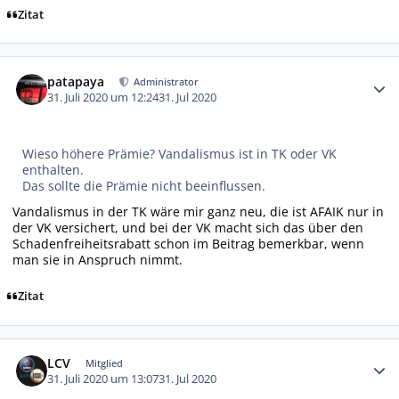
Zitat
Autor-Statistiken
patapaya
Administrator
31. Juli 2020 um 12:24
31. Jul 2020
Wieso höhere Prämie? Vandalismus ist in TK oder VK
enthalten.
Das sollte die Prämie nicht beeinflussen.
Vandalismus in der TK wäre mir ganz neu, die ist AFAIK nur in
der VK versichert, und bei der VK macht sich das über den
Schadenfreiheitsrabatt schon im Beitrag bemerkbar, wenn
man sie in Anspruch nimmt.
Zitat
Autor-Statistiken
LCV
Mitglied
31. Juli 2020 um 13:07
31. Jul 2020