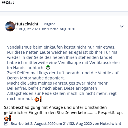
Zitat
Autor-Statistiken
Hutzelwicht
Mitglied
2. August 2020 um 17:28
2. Aug 2020
Vandalismus beim einkaufen kostet nicht nur mir etwas.
Für diese netten Leute welchen es egal ist ob Ihre Tür mal
wieder in der Seite des neben Ihnen stehenden landet
habe ich mittlerweile eine Ventilkappe mit Ventilausdreher
im Handschuhfach.
Zwei Reifen mal flugs der Luft beraubt und die Ventile auf
Deren Motorhaube deponiert.
Macht die Seite meines Fahrzeuges zwar nicht mehr
Dellenfrei, befreit mich aber. Diese arroganten
Alltagshelden zur Rede stellen mach ich nicht mehr, regt
mich nur auf.
Sachbeschädigung mit Ansage und unter Umständen
gefährlicher Eingriff in den Straßenverkehr......... Respekt!:top:
Bearbeitet
2. August 2020 um 21:13
2. Aug 2020
von Hutzelwicht