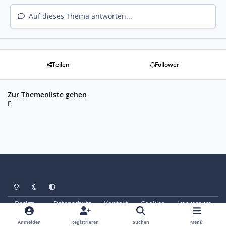
Auf dieses Thema antworten...
Teilen
Follower
Zur Themenliste gehen
Heller Modus
Dunkler Modus
Systemeinstellung
Design
Datenschutz
Kontakt
Cookies
Impressum
© Copyright 2025 - SAABoteure e. V.
Powered by
Invision Community
Anmelden
Registrieren
Suchen
Menü