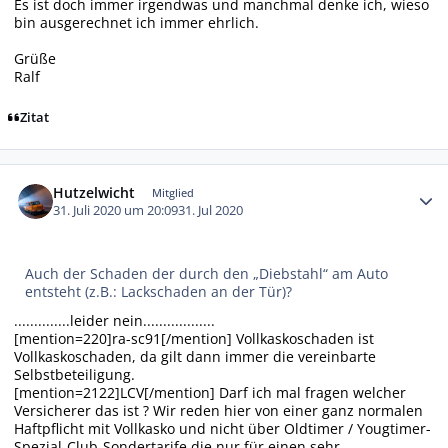
Es ist doch immer irgendwas und manchmal denke ich, wieso
bin ausgerechnet ich immer ehrlich.
Grüße
Ralf
Zitat
Autor-Statistiken
Hutzelwicht
Mitglied
31. Juli 2020 um 20:09
31. Jul 2020
Auch der Schaden der durch den „Diebstahl“ am Auto
entsteht (z.B.: Lackschaden an der Tür)?
..............leider nein..................
[mention=220]ra-sc91[/mention] Vollkaskoschaden ist
Vollkaskoschaden, da gilt dann immer die vereinbarte
Selbstbeteiligung.
[mention=2122]LCV[/mention] Darf ich mal fragen welcher
Versicherer das ist ? Wir reden hier von einer ganz normalen
Haftpflicht mit Vollkasko und nicht über Oldtimer / Yougtimer-
Spezial-Club-Sondertarife die nur für einen sehr