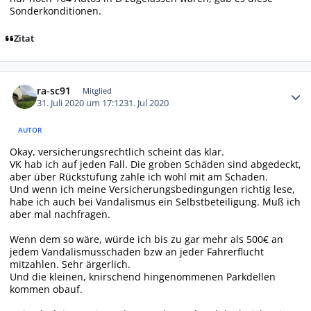
Sonderkonditionen.
Zitat
Autor-Statistiken
ra-sc91
Mitglied
31. Juli 2020 um 17:12
31. Jul 2020
AUTOR
Okay, versicherungsrechtlich scheint das klar.
VK hab ich auf jeden Fall. Die groben Schäden sind abgedeckt,
aber über Rückstufung zahle ich wohl mit am Schaden.
Und wenn ich meine Versicherungsbedingungen richtig lese,
habe ich auch bei Vandalismus ein Selbstbeteiligung. Muß ich
aber mal nachfragen.
Wenn dem so wäre, würde ich bis zu gar mehr als 500€ an
jedem Vandalismusschaden bzw an jeder Fahrerflucht
mitzahlen. Sehr ärgerlich.
Und die kleinen, knirschend hingenommenen Parkdellen
kommen obauf.