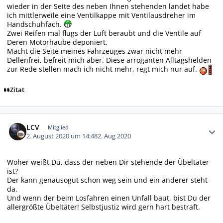
wieder in der Seite des neben Ihnen stehenden landet habe
ich mittlerweile eine Ventilkappe mit Ventilausdreher im
Handschuhfach.
Zwei Reifen mal flugs der Luft beraubt und die Ventile auf
Deren Motorhaube deponiert.
Macht die Seite meines Fahrzeuges zwar nicht mehr
Dellenfrei, befreit mich aber. Diese arroganten Alltagshelden
zur Rede stellen mach ich nicht mehr, regt mich nur auf.
Zitat
Autor-Statistiken
LCV
Mitglied
2. August 2020 um 14:48
2. Aug 2020
Woher weißt Du, dass der neben Dir stehende der Übeltäter
ist?
Der kann genausogut schon weg sein und ein anderer steht
da.
Und wenn der beim Losfahren einen Unfall baut, bist Du der
allergrößte Übeltäter! Selbstjustiz wird gern hart bestraft.