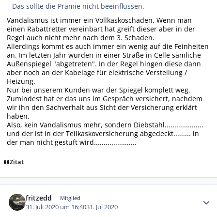
Das sollte die Prämie nicht beeinflussen.
Vandalismus ist immer ein Vollkaskoschaden. Wenn man
einen Rabattretter vereinbart hat greift dieser aber in der
Regel auch nicht mehr nach dem 3. Schaden.
Allerdings kommt es auch immer ein wenig auf die Feinheiten
an. Im letzten Jahr wurden in einer Straße in Celle sämliche
Außenspiegel "abgetreten". In der Regel hingen diese dann
aber noch an der Kabelage für elektrische Verstellung /
Heizung.
Nur bei unserem Kunden war der Spiegel komplett weg.
Zumindest hat er das uns im Gespräch versichert, nachdem
wir ihn den Sachverhalt aus Sicht der Versicherung erklärt
haben.
Also, kein Vandalismus mehr, sondern Diebstahl....................
und der ist in der Teilkaskoversicherung abgedeckt......... in
der man nicht gestuft wird......................
Zitat
Autor-Statistiken
fritzedd
Mitglied
31. Juli 2020 um 16:40
31. Jul 2020