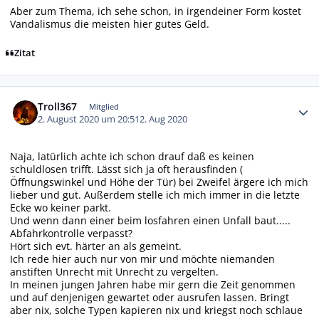
Aber zum Thema, ich sehe schon, in irgendeiner Form kostet
Vandalismus die meisten hier gutes Geld.
Zitat
Autor-Statistiken
Troll367
Mitglied
2. August 2020 um 20:51
2. Aug 2020
Naja, latürlich achte ich schon drauf daß es keinen
schuldlosen trifft. Lässt sich ja oft herausfinden (
Öffnungswinkel und Höhe der Tür) bei Zweifel ärgere ich mich
lieber und gut. Außerdem stelle ich mich immer in die letzte
Ecke wo keiner parkt.
Und wenn dann einer beim losfahren einen Unfall baut.....
Abfahrkontrolle verpasst?
Hört sich evt. härter an als gemeint.
Ich rede hier auch nur von mir und möchte niemanden
anstiften Unrecht mit Unrecht zu vergelten.
In meinen jungen Jahren habe mir gern die Zeit genommen
und auf denjenigen gewartet oder ausrufen lassen. Bringt
aber nix, solche Typen kapieren nix und kriegst noch schlaue