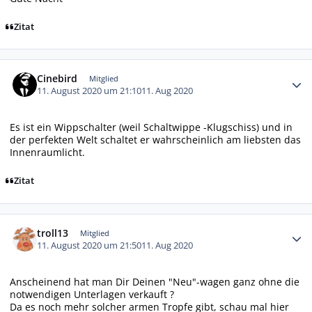
Zitat
Autor-Statistiken
Cinebird
Mitglied
11. August 2020 um 21:10
11. Aug 2020
Es ist ein Wippschalter (weil Schaltwippe -Klugschiss) und in
der perfekten Welt schaltet er wahrscheinlich am liebsten das
Innenraumlicht.
Zitat
Autor-Statistiken
troll13
Mitglied
11. August 2020 um 21:50
11. Aug 2020
Anscheinend hat man Dir Deinen "Neu"-wagen ganz ohne die
notwendigen Unterlagen verkauft ?
Da es noch mehr solcher armen Tropfe gibt, schau mal hier