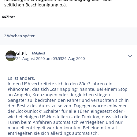
seitlichen Beschleunigung o.ä.
Zitat
2 Wochen später...
Autor-Statistiken
Gi.Pi.
Mitglied
24. August 2020 um 09:53
24. Aug 2020
Es ist anders.
In den USA verbreitete sich in den 80er? Jahren ein
Phänomen, das sich „car napping“ nannte. Bei einem Stop
an Ampeln, Kreuzungen oder dergleichen stiegen
Gangster zu, bedrohten den Fahrer und versuchten sich in
den Besitz des Autos zu setzen. Dagegen wurde entweder
der „lock/unlock“ Schalter für alle Türen eingesetzt oder -
wie bei einigen US-Herstellern - die Funktion, dass sich die
Türen beim Anfahren automatisch verriegelten und nur
manuell entriegelt werden konnten. Bei einem Unfall
entriegelten sie sich allerdings automatisch.