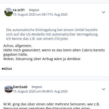
Autor-Statistiken
ra-sc91
Mitglied
15. August 2020 um 08:17
15. Aug 2020
Die automatische Entriegelung bei einem Unfall bezieht
sich auf die US-Modelle mit automatischer Verriegelung.
Ich kenne das z.B. von einem Chrysler.
Achso, allgemein.
Hätte mich gewundert, wenn es das beim alten Cabrio bereits
gegeben hätte.
Wobei, Steuerung über Airbag wäre ja denkbar.
Zitat
Autor-Statistiken
DanSaab
Mitglied
15. August 2020 um 09:48
15. Aug 2020
M.W. ging das über einen oder mehrere Sensoren, wie z.B.
Messung einer negativen Beschleunigung oder einer