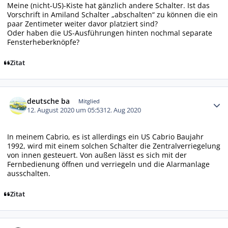
Meine (nicht-US)-Kiste hat gänzlich andere Schalter. Ist das
Vorschrift in Amiland Schalter „abschalten“ zu können die ein
paar Zentimeter weiter davor platziert sind?
Oder haben die US-Ausführungen hinten nochmal separate
Fensterheberknöpfe?
Zitat
Autor-Statistiken
deutsche ba
Mitglied
12. August 2020 um 05:53
12. Aug 2020
In meinem Cabrio, es ist allerdings ein US Cabrio Baujahr
1992, wird mit einem solchen Schalter die Zentralverriegelung
von innen gesteuert. Von außen lässt es sich mit der
Fernbedienung öffnen und verriegeln und die Alarmanlage
ausschalten.
Zitat
Autor-Statistiken