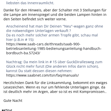
liebsten das Innenraumlicht.
Danke für den Hinweis, aber der Schalter mit 3 Stellungen für
die Lampe am Innenspiegel und die beiden Lampen hinten in
den Seiten befindet sich weiter vorne.
Anscheinend hat man Dir Deinen "Neu"-wagen ganz ohne
die notwendigen Unterlagen verkauft ?
Da es noch mehr solcher armen Tropfe gibt, schau mal
hier (z.B.in # 15):
https://www.saab-cars.de/threads/saab-900-
betriebsanleitung-1985-bedienungsanleitung-handbuch-
bordbuch-ba.57243/
Nachtrag: Da mein link in # 15 über GuckDirallesweg zum
Glück nicht mehr funzt (Die anderen Infos darin schon),
kannst Du statt dessen diesen nehmen:
https://www.saabnet.com/tsn/faq/manuals/
Herzlichsten Dank für die Linksammlung, bekommt ein ewiges
Lesezeichen. Wenn es nur um fehlende Unterlagen ginge, da
ist deutlich mehr im Argen, aber so ist es mit Kompromissen..
Gute Nacht
Zitat