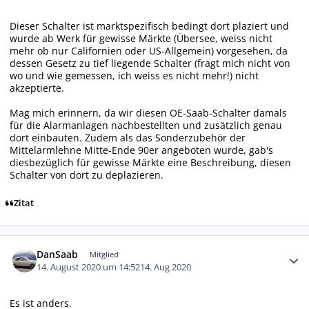
Dieser Schalter ist marktspezifisch bedingt dort plaziert und
wurde ab Werk für gewisse Märkte (Übersee, weiss nicht
mehr ob nur Californien oder US-Allgemein) vorgesehen, da
dessen Gesetz zu tief liegende Schalter (fragt mich nicht von
wo und wie gemessen, ich weiss es nicht mehr!) nicht
akzeptierte.
Mag mich erinnern, da wir diesen OE-Saab-Schalter damals
für die Alarmanlagen nachbestellten und zusätzlich genau
dort einbauten. Zudem als das Sonderzubehör der
Mittelarmlehne Mitte-Ende 90er angeboten wurde, gab's
diesbezüglich für gewisse Märkte eine Beschreibung, diesen
Schalter von dort zu deplazieren.
Zitat
Autor-Statistiken
DanSaab
Mitglied
14. August 2020 um 14:52
14. Aug 2020
Es ist anders.