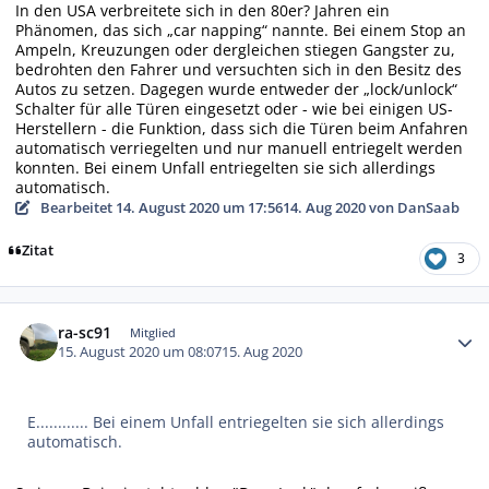
In den USA verbreitete sich in den 80er? Jahren ein
Phänomen, das sich „car napping“ nannte. Bei einem Stop an
Ampeln, Kreuzungen oder dergleichen stiegen Gangster zu,
bedrohten den Fahrer und versuchten sich in den Besitz des
Autos zu setzen. Dagegen wurde entweder der „lock/unlock“
Schalter für alle Türen eingesetzt oder - wie bei einigen US-
Herstellern - die Funktion, dass sich die Türen beim Anfahren
automatisch verriegelten und nur manuell entriegelt werden
konnten. Bei einem Unfall entriegelten sie sich allerdings
automatisch.
Bearbeitet
14. August 2020 um 17:56
14. Aug 2020
von DanSaab
Zitat
3
Autor-Statistiken
ra-sc91
Mitglied
15. August 2020 um 08:07
15. Aug 2020
E............ Bei einem Unfall entriegelten sie sich allerdings
automatisch.