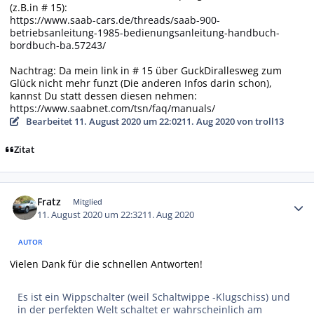
(z.B.in # 15):
https://www.saab-cars.de/threads/saab-900-
betriebsanleitung-1985-bedienungsanleitung-handbuch-
bordbuch-ba.57243/
Nachtrag: Da mein link in # 15 über GuckDirallesweg zum
Glück nicht mehr funzt (Die anderen Infos darin schon),
kannst Du statt dessen diesen nehmen:
https://www.saabnet.com/tsn/faq/manuals/
Bearbeitet
11. August 2020 um 22:02
11. Aug 2020
von troll13
Zitat
Autor-Statistiken
Fratz
Mitglied
11. August 2020 um 22:32
11. Aug 2020
AUTOR
Vielen Dank für die schnellen Antworten!
Es ist ein Wippschalter (weil Schaltwippe -Klugschiss) und
in der perfekten Welt schaltet er wahrscheinlich am