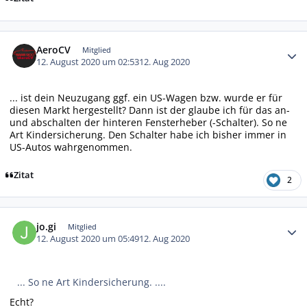
Autor-Statistiken
AeroCV
Mitglied
12. August 2020 um 02:53
12. Aug 2020
... ist dein Neuzugang ggf. ein US-Wagen bzw. wurde er für
diesen Markt hergestellt? Dann ist der glaube ich für das an-
und abschalten der hinteren Fensterheber (-Schalter). So ne
Art Kindersicherung. Den Schalter habe ich bisher immer in
US-Autos wahrgenommen.
Zitat
2
Autor-Statistiken
jo.gi
Mitglied
12. August 2020 um 05:49
12. Aug 2020
... So ne Art Kindersicherung. ....
Echt?