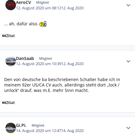
AeroCV
Mitglied
12. August 2020 um 08:12
12. Aug 2020
... ah, dafür also.
Zitat
Autor-Statistiken
DanSaab
Mitglied
12. August 2020 um 10:39
12. Aug 2020
Den von deutsche ba beschriebenen Schalter habe ich in
meinem 92er US/CA CV auch, allerdings steht dort „lock /
unlock“ drauf, was m.E. mehr Sinn macht.
Zitat
Autor-Statistiken
Gi.Pi.
Mitglied
14. August 2020 um 12:47
14. Aug 2020