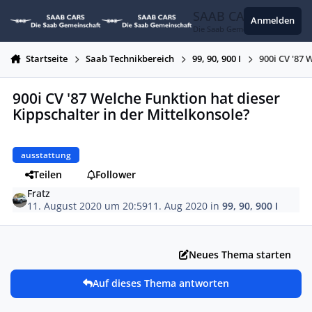
Zum Inhalt springen
SAAB CARS
Anmelden
Die Saab Gemeinschaft
Startseite
Saab Technikbereich
99, 90, 900 I
900i CV '87 
900i CV '87 Welche Funktion hat dieser
Kippschalter in der Mittelkonsole?
ausstattung
Teilen
Follower
Fratz
11. August 2020 um 20:59
11. Aug 2020
in
99, 90, 900 I
Neues Thema starten
Auf dieses Thema antworten