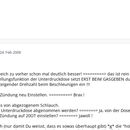
24. Feb 2006
eich zu vorher schon mal deutlich besser! =========> das ist rein s
ellungsfunktion der Unterdruckdose setzt ERST BEIM GASGEBEN d
eigender Drehzahl beim Beschleunigen ein !!!
ie Zündung neu Einstellen. =========> Brav !
as von abgezogenem Schlauch.
 Unterdruckdose abgenommen werden? =======> Ja, von der Dose 
ündung auf 20OT einstellen? =======> Jawoll !
h (nur damit Du weisst, dass es sowas überhaupt gibt) *g* die "h