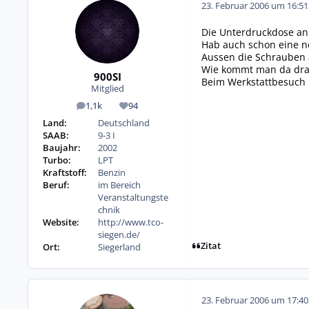
23. Februar 2006 um 16:51
Die Unterdruckdose an 
Hab auch schon eine neu
Aussen die Schrauben a
Wie kommt man da dr
900SI
Beim Werkstattbesuch h
Mitglied
1,1k
94
Beiträge
Reputation
Land:
Deutschland
SAAB:
9-3 I
Baujahr:
2002
Turbo:
LPT
Kraftstoff:
Benzin
Beruf:
im Bereich
Veranstaltungste
chnik
Website:
http://www.tco-
siegen.de/
Zitat
Ort:
Siegerland
23. Februar 2006 um 17:40