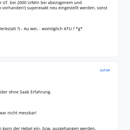
r oT. bei 2000 U/Min bei abezogenem und
o vorhanden!) superexakt neu eingestellt werden, sonst
erkstatt ?) - Au wei, - womöglich ATU ? *g*
AUTOR
eider ohne Saab Erfahrung.
war nicht messbar!
nn kann der Hebel ein- bzw. ausgehangen werden.