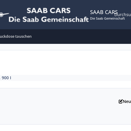
SAAB CARS
Durchs
Die Saab Gemeinschaft
uckdose tauschen
, 900 I
Neu