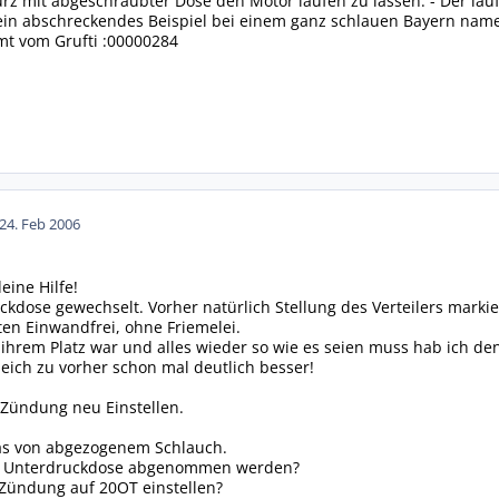
z mit abgeschraubter Dose den Motor laufen zu lassen. - Der lauft 
ein abschreckendes Beispiel bei einem ganz schlauen Bayern namens
amt vom Grufti :00000284
24. Feb 2006
eine Hilfe!
kdose gewechselt. Vorher natürlich Stellung des Verteilers markie
en Einwandfrei, ohne Friemelei.
rem Platz war und alles wieder so wie es seien muss hab ich den
leich zu vorher schon mal deutlich besser!
ie Zündung neu Einstellen.
as von abgezogenem Schlauch.
r Unterdruckdose abgenommen werden?
Zündung auf 20OT einstellen?