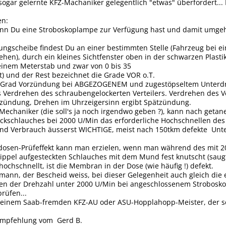
sogar gelernte KFZ-Machaniker gelegentlich "etwas" überfordert... B
en:
enn Du eine Stroboskoplampe zur Verfügung hast und damit umgehen
ungscheibe findest Du an einer bestimmten Stelle (Fahrzeug bei e
hen), durch ein kleines Sichtfenster oben in der schwarzen Plas
inem Meterstab und zwar von 0 bis 35
t) und der Rest bezeichnet die Grade VOR o.T.
0 Grad Vorzündung bei ABGEZOGENEM und zugestöpseltem Unterdru
 Verdrehen des schraubengelockerten Verteilers. Verdrehen des V
hzündung, Drehen im Uhrzeigersinn ergibt Spätzündung.
 Mechaniker (die soll's ja noch irgendwo geben ?), kann nach geta
schlauches bei 2000 U/Min das erforderliche Hochschnellen des S
nd Verbrauch äusserst WICHTIGE, meist nach 150tkm defekte Unte
osen-Prüfeffekt kann man erzielen, wenn man während des mit 
ppel aufgesteckten Schlauches mit dem Mund fest knutscht (saugt
ochschnellt, ist die Membran in der Dose (wie häufig !) defekt.
mann, der Bescheid weiss, bei dieser Gelegenheit auch gleich die 
en der Drehzahl unter 2000 U/Min bei angeschlossenem Stroboskop
rüfen...
l einem Saab-fremden KFZ-AU oder ASU-Hopplahopp-Meister, der sc
Empfehlung vom Gerd B.