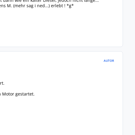
dann wie ein kalter Diesel, jedoch nicht lange...
 M. (mehr sag i ned...) erlebt ! *g*
AUTOR
rt.
 Motor gestartet.