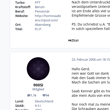
Nach dem Unterdruckdo
Turbo:
FPT
verastöpseltem Unterdu
Kraftstoff:
Benzin
ist am Ende alles viel s
Beruf:
Pensionär
Empfehlende Grüsse v
Website:
http://homosaabi
ens.tripod.com/
PS: Du schriebst u.A. "
Ort:
Abensberg
In solch speziellem Fal
Titel:
R.I.P.
Zitat
23. Februar 2006 um 18:15
Hallo Gerd,
nein war Gott sei dank 
Hab den Saab immer bei
Mach die Sachen am S
900SI
Mitglied
Saab Kenner gibt es hie
abe mein Auto von eine
1,1k
94
Beiträge
Reputation
Land:
Deutschland
Nur noch mal zu meine
SAAB:
9-3 I
Die Schrauben aussen 