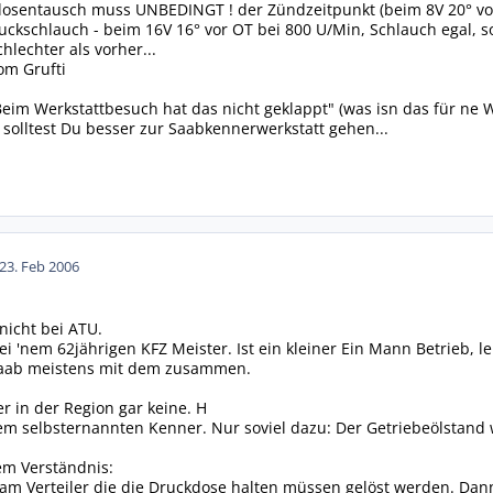
sentausch muss UNBEDINGT ! der Zündzeitpunkt (beim 8V 20° vo
ckschlauch - beim 16V 16° vor OT bei 800 U/Min, Schlauch egal, s
chlechter als vorher...
om Grufti
Beim Werkstattbesuch hat das nicht geklappt" (was isn das für ne W
l solltest Du besser zur Saabkennerwerkstatt gehen...
23. Feb 2006
nicht bei ATU.
 'nem 62jährigen KFZ Meister. Ist ein kleiner Ein Mann Betrieb, l
aab meistens mit dem zusammen.
r in der Region gar keine. H
m selbsternannten Kenner. Nur soviel dazu: Der Getriebeölstand 
m Verständnis:
am Verteiler die die Druckdose halten müssen gelöst werden. Da