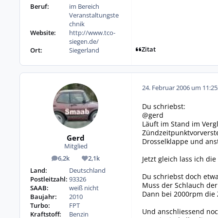
Beruf:
im Bereich
Veranstaltungste
chnik
Website:
http://www.tco-
siegen.de/
Zitat
Ort:
Siegerland
24. Februar 2006 um 11:25
Du schriebst:
@gerd
Läuft im Stand im Vergl
Zündzeitpunktvorverst
Gerd
Drosselklappe und anst
Mitglied
Jetzt gleich lass ich d
6,2k
2,1k
Beiträge
Reputation
Land:
Deutschland
Du schriebst doch etw
Postleitzahl:
93326
Muss der Schlauch der
SAAB:
weiß nicht
Dann bei 2000rpm die Z
Baujahr:
2010
Turbo:
FPT
Und anschliessend noc
Kraftstoff:
Benzin