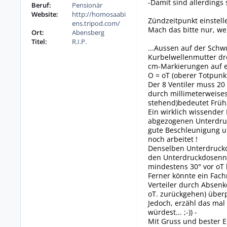
-Damit sind allerdings 
Beruf:
Pensionär
Website:
http://homosaabi
Zündzeitpunkt einstell
ens.tripod.com/
Mach das bitte nur, w
Ort:
Abensberg
Titel:
R.I.P.
...Aussen auf der Schw
Kurbelwellenmutter dre
cm-Markierungen auf e
O = oT (oberer Totpunk
Der 8 Ventiler muss 2
durch millimeterweises
stehend)bedeutet Frü
Ein wirklich wissender
abgezogenen Unterdruck
gute Beschleunigung u
noch arbeitet !
Denselben Unterdruckd
den Unterdruckdosenni
mindestens 30° vor oT h
Ferner könnte ein Fach
Verteiler durch Absenk
oT. zurückgehen) überp
Jedoch, erzähl das ma
würdest... ;-)) -
Mit Gruss und bester 