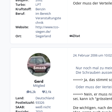
Baujahr:
2002
Oder muss der Verteile
Turbo:
LPT
Kraftstoff:
Benzin
Beruf:
im Bereich
Veranstaltungste
chnik
Website:
http://www.tco-
siegen.de/
Zitat
Ort:
Siegerland
24. Februar 2006 um 10:02
Nur noch mal zu mei
Die Schrauben aussen
====> Ja, das stimmt so
Gerd
Mitglied
Oder muss der Vertei
6,2k
2,1k
Beiträge
Reputation
====> Nein, er muss ni
Land:
Deutschland
sei, kann ich "grössten
Postleitzahl:
93326
SAAB:
weiß nicht
Die wichtigen, nach de
Baujahr:
2010