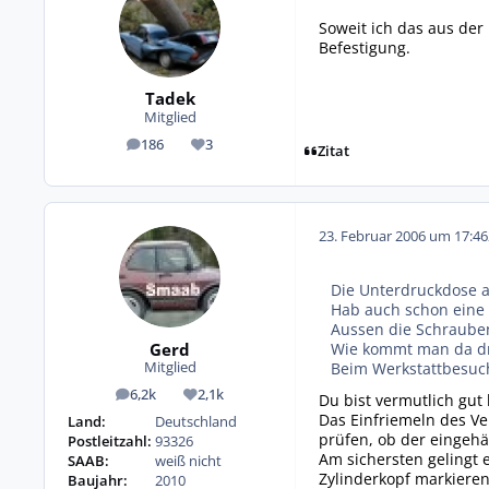
Soweit ich das aus der
Befestigung.
Tadek
Mitglied
186
3
Beiträge
Reputation
Zitat
23. Februar 2006 um 17:46
Die Unterdruckdose a
Hab auch schon eine n
Aussen die Schrauben 
Gerd
Wie kommt man da d
Beim Werkstattbesuch
Mitglied
6,2k
2,1k
Du bist vermutlich gut 
Beiträge
Reputation
Das Einfriemeln des Ve
Land:
Deutschland
prüfen, ob der eingehä
Postleitzahl:
93326
Am sichersten gelingt 
SAAB:
weiß nicht
Zylinderkopf markieren
Baujahr:
2010