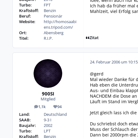
Idee, wenn auch nur kur
Turbo:
FPT
Ich hab da früher mal 
Kraftstoff:
Benzin
Mahlzeit, viel Erfolg s
Beruf:
Pensionär
Website:
http://homosaabi
ens.tripod.com/
Ort:
Abensberg
Zitat
Titel:
R.I.P.
24. Februar 2006 um 10:15
@gerd
Mal wieder Danke für d
Hab eben die Unterdruc
Aus- und Einbau klappt
900SI
NACHDEM die Dose an ih
Mitglied
Läuft im Stand im Verg
1,1k
94
Beiträge
Reputation
Jetzt gleich lass ich d
Land:
Deutschland
SAAB:
9-3 I
Du schriebst doch etw
Baujahr:
2002
Muss der Schlauch de
Turbo:
LPT
Dann bei 2000rpm die 
Kraftstoff:
Benzin