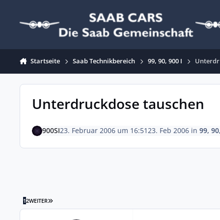
Zum Inhalt springen
Startseite
Saab Technikbereich
99, 90, 900 I
Unterdr
Unterdruckdose tauschen
900SI
23. Februar 2006 um 16:51
23. Feb 2006
in
99, 90
LETZTE SEITE
1
2
WEITER