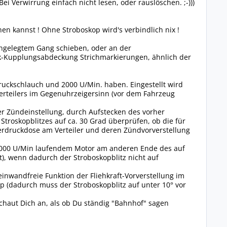
ei Verwirrung einfach nicht lesen, oder rauslöschen. ;-)))
 kannst ! Ohne Stroboskop wird's verbindlich nix !
ingelegtem Gang schieben, oder an der
tik-Kupplungsabdeckung Strichmarkierungen, ähnlich der
ckschlauch und 2000 U/Min. haben. Eingestellt wird
erteilers im Gegenuhrzeigersinn (vor dem Fahrzeug
ner Zündeinstellung, durch Aufstecken des vorher
troskopblitzes auf ca. 30 Grad überprüfen, ob die für
rdruckdose am Verteiler und deren Zündvorverstellung
2000 U/Min laufendem Motor am anderen Ende des auf
), wenn dadurch der Stroboskopblitz nicht auf
einwandfreie Funktion der Fliehkraft-Vorverstellung im
 (dadurch muss der Stroboskopblitz auf unter 10° vor
haut Dich an, als ob Du ständig "Bahnhof" sagen