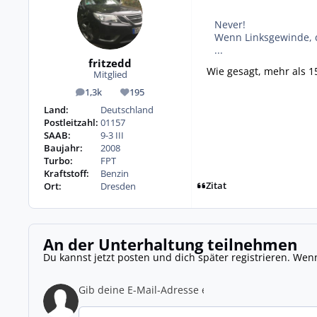
Never!
Wenn Linksgewinde, da
...
fritzedd
Wie gesagt, mehr als 1
Mitglied
1,3k
195
Beiträge
Reputation
Land:
Deutschland
Postleitzahl:
01157
SAAB:
9-3 III
Baujahr:
2008
Turbo:
FPT
Kraftstoff:
Benzin
Zitat
Ort:
Dresden
An der Unterhaltung teilnehmen
Du kannst jetzt posten und dich später registrieren. Wen