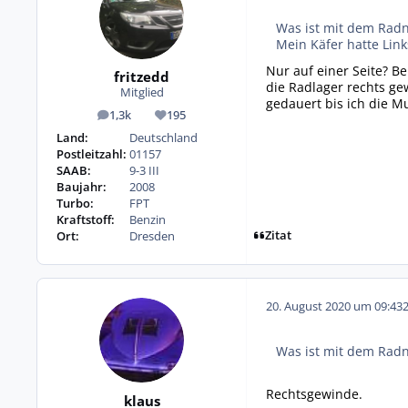
Was ist mit dem Rad
Mein Käfer hatte Lin
Nur auf einer Seite? B
fritzedd
die Radlager rechts ge
Mitglied
gedauert bis ich die M
1,3k
195
Beiträge
Reputation
Land:
Deutschland
Postleitzahl:
01157
SAAB:
9-3 III
Baujahr:
2008
Turbo:
FPT
Kraftstoff:
Benzin
Zitat
Ort:
Dresden
20. August 2020 um 09:43
Was ist mit dem Rad
Rechtsgewinde.
klaus