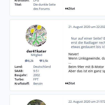
Kraftstoff:
LPG
Titel:
Die dunkle Seite
Zitat
des Forums
21. August 2020 um 22:20
Nur auf einer Seite? 
erst die Radlager rec
etwas gedauert bis i
der41kater
Never!
Mitglied
Wenn Linksgewinde, dan
8,2k
3,5k
Beiträge
Reputation
...
Beim 99er mit B-Motor
Land:
Deutschland
Aber das ist ein ganz 
SAAB:
9-5 I
Baujahr:
2002
Turbo:
FPT
Zitat
Kraftstoff:
Benzin
22. August 2020 um 21:57