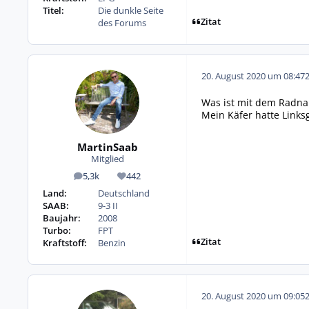
Titel:
Die dunkle Seite
Zitat
des Forums
20. August 2020 um 08:47
Was ist mit dem Radn
Mein Käfer hatte Links
MartinSaab
Mitglied
5,3k
442
Beiträge
Reputation
Land:
Deutschland
SAAB:
9-3 II
Baujahr:
2008
Turbo:
FPT
Zitat
Kraftstoff:
Benzin
20. August 2020 um 09:05