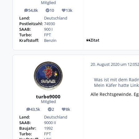
Mitglied
54,8k
10
13k
Beiträge
Lösungen
Reputation
Land:
Deutschland
Postleitzahl:
74930
SAAB:
900 I
Turbo:
FPT
Zitat
Kraftstoff:
Benzin
20. August 2020 um 12:05
Was ist mit dem Rad
Mein Käfer hatte Lin
Alle Rechtsgewinde. Ega
turbo9000
Mitglied
43,5k
2
8k
Beiträge
Lösungen
Reputation
Land:
Deutschland
SAAB:
9000 II
Baujahr:
1992
Turbo:
FPT