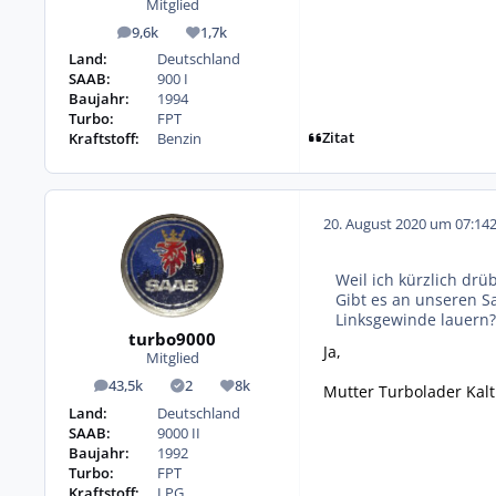
Mitglied
9,6k
1,7k
Beiträge
Reputation
Land:
Deutschland
SAAB:
900 I
Baujahr:
1994
Turbo:
FPT
Zitat
Kraftstoff:
Benzin
20. August 2020 um 07:14
Weil ich kürzlich drü
Gibt es an unseren S
Linksgewinde lauern
turbo9000
Ja,
Mitglied
43,5k
2
8k
Mutter Turbolader Kaltl
Beiträge
Lösungen
Reputation
Land:
Deutschland
SAAB:
9000 II
Baujahr:
1992
Turbo:
FPT
Kraftstoff:
LPG