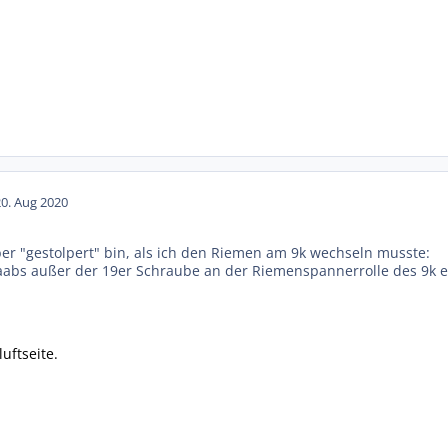
20. Aug 2020
ber "gestolpert" bin, als ich den Riemen am 9k wechseln musste:
aabs außer der 19er Schraube an der Riemenspannerrolle des 9k e
?
uftseite.