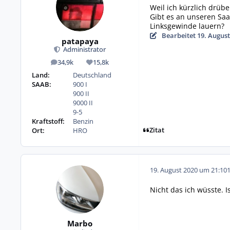
Weil ich kürzlich drüb
Gibt es an unseren Saa
Linksgewinde lauern?
Bearbeitet
19. August
patapaya
Administrator
34,9k
15,8k
Beiträge
Reputation
Land:
Deutschland
SAAB:
900 I
900 II
9000 II
9-5
Kraftstoff:
Benzin
Zitat
Ort:
HRO
19. August 2020 um 21:10
Nicht das ich wüsste. Is
Marbo