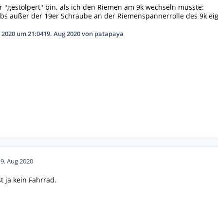
er "gestolpert" bin, als ich den Riemen am 9k wechseln musste:
bs außer der 19er Schraube an der Riemenspannerrolle des 9k eig
 2020 um 21:04
19. Aug 2020
von patapaya
19. Aug 2020
t ja kein Fahrrad.