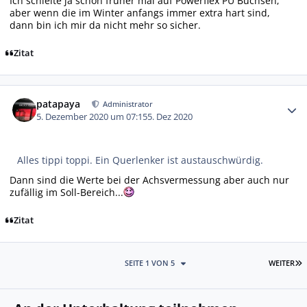
Ich schielte ja schon früher mal auf Powerflex PU Buchsen;
aber wenn die im Winter anfangs immer extra hart sind,
dann bin ich mir da nicht mehr so sicher.
Zitat
Autor-Statistiken
patapaya
Administrator
5. Dezember 2020 um 07:15
5. Dez 2020
Alles tippi toppi. Ein Querlenker ist austauschwürdig.
Dann sind die Werte bei der Achsvermessung aber auch nur
zufällig im Soll-Bereich...
Zitat
L
SEITE 1 VON 5
WEITER