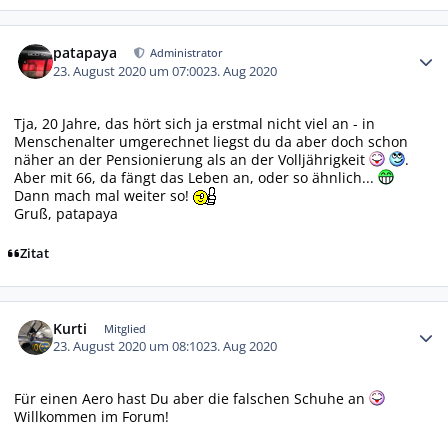
Autor-Statistiken
patapaya
Administrator
23. August 2020 um 07:00
23. Aug 2020
Tja, 20 Jahre, das hört sich ja erstmal nicht viel an - in
Menschenalter umgerechnet liegst du da aber doch schon
näher an der Pensionierung als an der Volljährigkeit
.
Aber mit 66, da fängt das Leben an, oder so ähnlich...
Dann mach mal weiter so!
Gruß, patapaya
Zitat
Autor-Statistiken
Kurti
Mitglied
23. August 2020 um 08:10
23. Aug 2020
Für einen Aero hast Du aber die falschen Schuhe an
Willkommen im Forum!