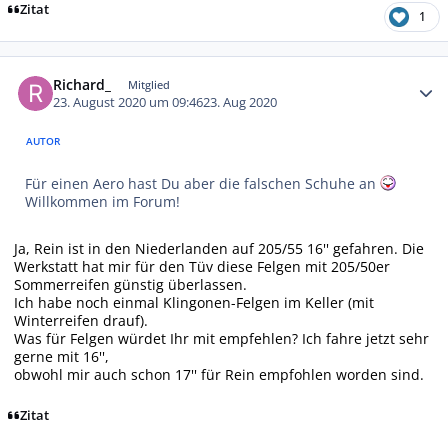
Zitat
1
Autor-Statistiken
Richard_
Mitglied
23. August 2020 um 09:46
23. Aug 2020
AUTOR
Für einen Aero hast Du aber die falschen Schuhe an
Willkommen im Forum!
Ja, Rein ist in den Niederlanden auf 205/55 16'' gefahren. Die
Werkstatt hat mir für den Tüv diese Felgen mit 205/50er
Sommerreifen günstig überlassen.
Ich habe noch einmal Klingonen-Felgen im Keller (mit
Winterreifen drauf).
Was für Felgen würdet Ihr mit empfehlen? Ich fahre jetzt sehr
gerne mit 16'',
obwohl mir auch schon 17'' für Rein empfohlen worden sind.
Zitat