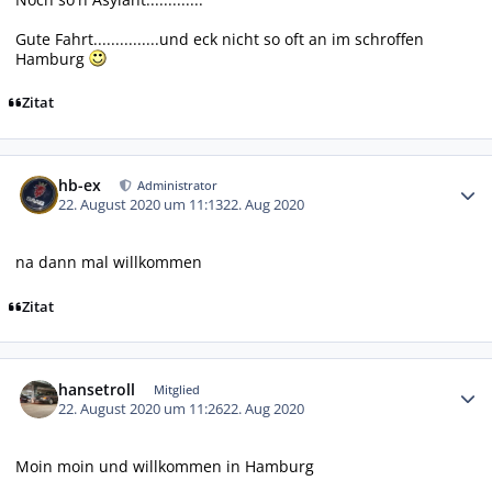
Gute Fahrt...............und eck nicht so oft an im schroffen
Hamburg
Zitat
Autor-Statistiken
hb-ex
Administrator
22. August 2020 um 11:13
22. Aug 2020
na dann mal willkommen
Zitat
Autor-Statistiken
hansetroll
Mitglied
22. August 2020 um 11:26
22. Aug 2020
Moin moin und willkommen in Hamburg