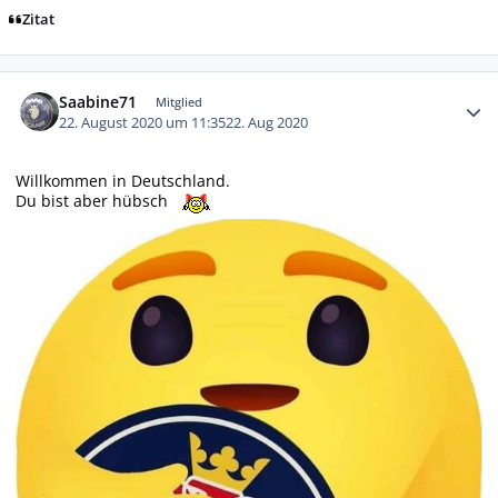
Zitat
Autor-Statistiken
Saabine71
Mitglied
22. August 2020 um 11:35
22. Aug 2020
Willkommen in Deutschland.
Du bist aber hübsch