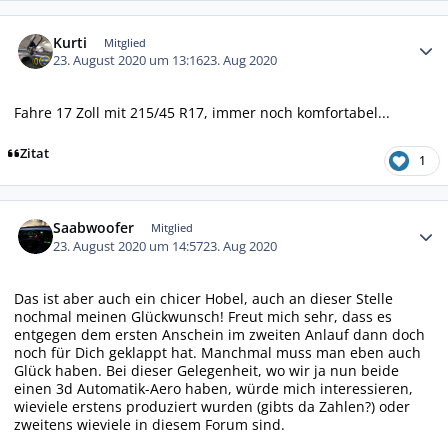
Autor-Statistiken
Kurti
Mitglied
23. August 2020 um 13:16
23. Aug 2020
Fahre 17 Zoll mit 215/45 R17, immer noch komfortabel...
Zitat
1
Autor-Statistiken
Saabwoofer
Mitglied
23. August 2020 um 14:57
23. Aug 2020
Das ist aber auch ein chicer Hobel, auch an dieser Stelle
nochmal meinen Glückwunsch! Freut mich sehr, dass es
entgegen dem ersten Anschein im zweiten Anlauf dann doch
noch für Dich geklappt hat. Manchmal muss man eben auch
Glück haben. Bei dieser Gelegenheit, wo wir ja nun beide
einen 3d Automatik-Aero haben, würde mich interessieren,
wieviele erstens produziert wurden (gibts da Zahlen?) oder
zweitens wieviele in diesem Forum sind.