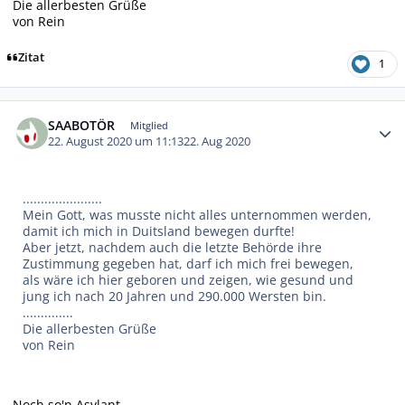
Die allerbesten Grüße
von Rein
Zitat
1
Autor-Statistiken
SAABOTÖR
Mitglied
22. August 2020 um 11:13
22. Aug 2020
......................
Mein Gott, was musste nicht alles unternommen werden,
damit ich mich in Duitsland bewegen durfte!
Aber jetzt, nachdem auch die letzte Behörde ihre
Zustimmung gegeben hat, darf ich mich frei bewegen,
als wäre ich hier geboren und zeigen, wie gesund und
jung ich nach 20 Jahren und 290.000 Wersten bin.
..............
Die allerbesten Grüße
von Rein
Noch so'n Asylant.............