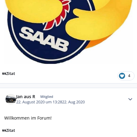
Zitat
4
Autor-Statistiken
Jan aus R
Mitglied
22. August 2020 um 13:28
22. Aug 2020
Willkommen im Forum!
Zitat