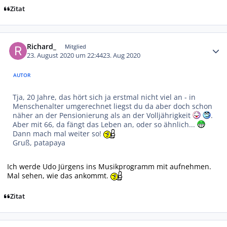
Zitat
Autor-Statistiken
Richard_
Mitglied
23. August 2020 um 22:44
23. Aug 2020
AUTOR
Tja, 20 Jahre, das hört sich ja erstmal nicht viel an - in
Menschenalter umgerechnet liegst du da aber doch schon
näher an der Pensionierung als an der Volljährigkeit
.
Aber mit 66, da fängt das Leben an, oder so ähnlich...
Dann mach mal weiter so!
Gruß, patapaya
Ich werde Udo Jürgens ins Musikprogramm mit aufnehmen.
Mal sehen, wie das ankommt.
Zitat
Autor-Statistiken