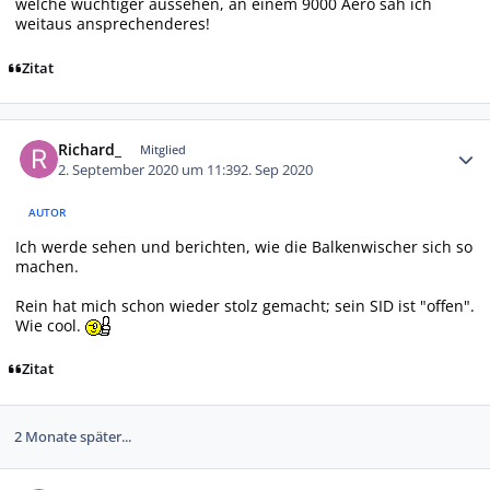
welche wuchtiger aussehen, an einem 9000 Aero sah ich
weitaus ansprechenderes!
Zitat
Autor-Statistiken
Richard_
Mitglied
2. September 2020 um 11:39
2. Sep 2020
AUTOR
Ich werde sehen und berichten, wie die Balkenwischer sich so
machen.
Rein hat mich schon wieder stolz gemacht; sein SID ist "offen".
Wie cool.
Zitat
2 Monate später...
Autor-Statistiken