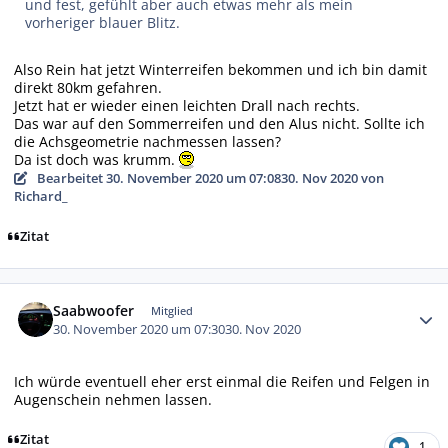
und fest, gefühlt aber auch etwas mehr als mein
vorheriger blauer Blitz.
Also Rein hat jetzt Winterreifen bekommen und ich bin damit
direkt 80km gefahren.
Jetzt hat er wieder einen leichten Drall nach rechts.
Das war auf den Sommerreifen und den Alus nicht. Sollte ich
die Achsgeometrie nachmessen lassen?
Da ist doch was krumm.
Bearbeitet
30. November 2020 um 07:08
30. Nov 2020
von
Richard_
Zitat
Autor-Statistiken
Saabwoofer
Mitglied
30. November 2020 um 07:30
30. Nov 2020
Ich würde eventuell eher erst einmal die Reifen und Felgen in
Augenschein nehmen lassen.
Zitat
1