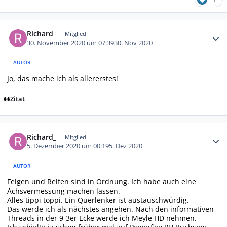
Autor-Statistiken
Richard_
Mitglied
30. November 2020 um 07:39
30. Nov 2020
AUTOR
Jo, das mache ich als allererstes!
Zitat
Autor-Statistiken
Richard_
Mitglied
5. Dezember 2020 um 00:19
5. Dez 2020
AUTOR
Felgen und Reifen sind in Ordnung. Ich habe auch eine
Achsvermessung machen lassen.
Alles tippi toppi. Ein Querlenker ist austauschwürdig.
Das werde ich als nächstes angehen. Nach den informativen
Threads in der 9-3er Ecke werde ich Meyle HD nehmen.