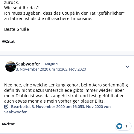
zurück.
Wie seht Ihr das?
Ich muss zugeben, dass das Coupé in der Tat "gefährlicher"
zu fahren ist als die ultrasichere Limousine.
Beste Grüße
Zitat
Autor-Statistiken
Saabwoofer
Mitglied
3. November 2020 um 13:36
3. Nov 2020
Nee nee, eine weiche Lenkung gehört beim Aero serienmäßig
definitiv nicht dazu! Unterschiede gibts immer wieder, aber
mein Diablo ist was das angeht straff und fest, gefühlt aber
auch etwas mehr als mein vorheriger blauer Blitz.
Bearbeitet
3. November 2020 um 16:05
3. Nov 2020
von
Saabwoofer
Zitat
1