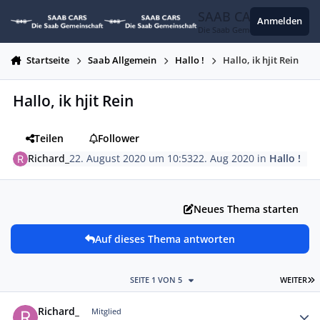
Zum Inhalt springen
SAAB CARS
Anmelden
Die Saab Gemeinschaft
Startseite
Saab Allgemein
Hallo !
Hallo, ik hjit Rein
Hallo, ik hjit Rein
Teilen
Follower
Richard_
22. August 2020 um 10:53
22. Aug 2020
in
Hallo !
Neues Thema starten
Auf dieses Thema antworten
L
SEITE 1 VON 5
WEITER
Autor-Statistiken
Richard_
Mitglied