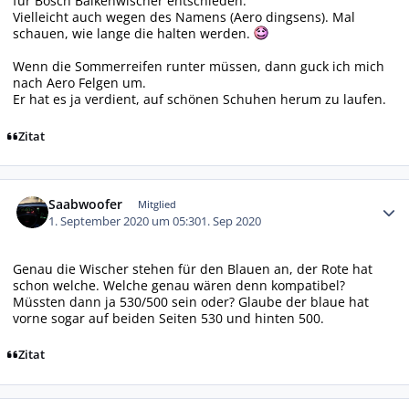
für Bosch Balkenwischer entschieden.
Vielleicht auch wegen des Namens (Aero dingsens). Mal
schauen, wie lange die halten werden.
Wenn die Sommerreifen runter müssen, dann guck ich mich
nach Aero Felgen um.
Er hat es ja verdient, auf schönen Schuhen herum zu laufen.
Zitat
Autor-Statistiken
Saabwoofer
Mitglied
1. September 2020 um 05:30
1. Sep 2020
Genau die Wischer stehen für den Blauen an, der Rote hat
schon welche. Welche genau wären denn kompatibel?
Müssten dann ja 530/500 sein oder? Glaube der blaue hat
vorne sogar auf beiden Seiten 530 und hinten 500.
Zitat
Autor-Statistiken