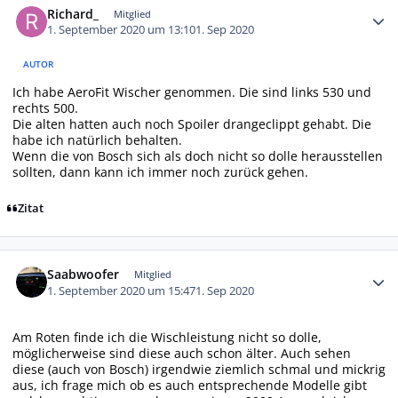
Richard_
Mitglied
1. September 2020 um 13:10
1. Sep 2020
AUTOR
Ich habe AeroFit Wischer genommen. Die sind links 530 und
rechts 500.
Die alten hatten auch noch Spoiler drangeclippt gehabt. Die
habe ich natürlich behalten.
Wenn die von Bosch sich als doch nicht so dolle herausstellen
sollten, dann kann ich immer noch zurück gehen.
Zitat
Autor-Statistiken
Saabwoofer
Mitglied
1. September 2020 um 15:47
1. Sep 2020
Am Roten finde ich die Wischleistung nicht so dolle,
möglicherweise sind diese auch schon älter. Auch sehen
diese (auch von Bosch) irgendwie ziemlich schmal und mickrig
aus, ich frage mich ob es auch entsprechende Modelle gibt