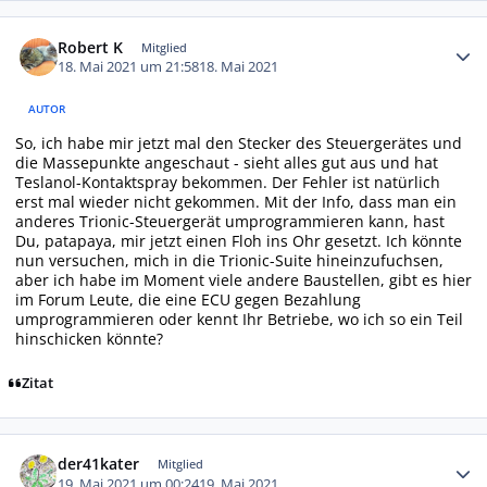
Autor-Statistiken
Robert K
Mitglied
18. Mai 2021 um 21:58
18. Mai 2021
AUTOR
So, ich habe mir jetzt mal den Stecker des Steuergerätes und
die Massepunkte angeschaut - sieht alles gut aus und hat
Teslanol-Kontaktspray bekommen. Der Fehler ist natürlich
erst mal wieder nicht gekommen. Mit der Info, dass man ein
anderes Trionic-Steuergerät umprogrammieren kann, hast
Du, patapaya, mir jetzt einen Floh ins Ohr gesetzt. Ich könnte
nun versuchen, mich in die Trionic-Suite hineinzufuchsen,
aber ich habe im Moment viele andere Baustellen, gibt es hier
im Forum Leute, die eine ECU gegen Bezahlung
umprogrammieren oder kennt Ihr Betriebe, wo ich so ein Teil
hinschicken könnte?
Zitat
Autor-Statistiken
der41kater
Mitglied
19. Mai 2021 um 00:24
19. Mai 2021