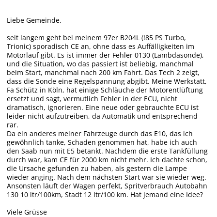
Liebe Gemeinde,
seit langem geht bei meinem 97er B204L (!85 PS Turbo,
Trionic) sporadisch CE an, ohne dass es Auffälligkeiten im
Motorlauf gibt. Es ist immer der Fehler 0130 (Lambdasonde),
und die Situation, wo das passiert ist beliebig, manchmal
beim Start, manchmal nach 200 km Fahrt. Das Tech 2 zeigt,
dass die Sonde eine Regelspannung abgibt. Meine Werkstatt,
Fa Schütz in Köln, hat einige Schläuche der Motorentlüftung
ersetzt und sagt, vermutlich Fehler in der ECU, nicht
dramatisch, ignorieren. Eine neue oder gebrauchte ECU ist
leider nicht aufzutreiben, da Automatik und entsprechend
rar.
Da ein anderes meiner Fahrzeuge durch das E10, das ich
gewöhnlich tanke, Schaden genommen hat, habe ich auch
den Saab nun mit E5 betankt. Nachdem die erste Tankfüllung
durch war, kam CE für 2000 km nicht mehr. Ich dachte schon,
die Ursache gefunden zu haben, als gestern die Lampe
wieder anging. Nach dem nächsten Start war sie wieder weg.
Ansonsten läuft der Wagen perfekt, Spritverbrauch Autobahn
130 10 ltr/100km, Stadt 12 ltr/100 km. Hat jemand eine Idee?
Viele Grüsse