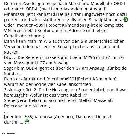
Denn im Zweifel gibt es je nach Markt und Modelljahr OBD-I
oder auch OBD-II (zwei Lambdasonden im Auspuff)
@bantasai jetzt kannst Du Deine Erfahrungswerte noch dazu
packen...und wir diskutieren die diversen Schaltpläne aus.
Oder [mention=9391]Robert K[/mention] gibt die komplette
VIN preis, nebst Kontonummer, Adresse und letzter
Gehaltsabrechnung.
Dann kann man im WIS auch von den 5-8 unterschiedlichen
Versionen den passenden Schaltplan heraus suchen und
gucken.
btw. ...Die Referenzmasse kommt beim MY96 und 97 immer
vom Massepunkt G7 am Ansaug.
Sogar bim OBD-II geht es über den G7 am Ansaug...für beide
Sonden.
Dann erklär mir und [mention=9391]Robert K[/mention],
warum an der Sonde vier Kabel ankommen.
3 sind geklärt. 2 für die Heizung, ein Sondenkabel, damit was
herausgeht. Wofür ist das vierte Kabel???
Steuergerät bekommt von mehreren Stellen Masse als
Referenz und Nutzung.
...
[mention=585]bantansai[/mention] Da musst Du jetzt
durch!!!...