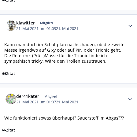
Zitat
Autor-Statistiken
klawitter
Mitglied
21. Mai 2021 um 01:03
21. Mai 2021
Kann man doch im Schaltplan nachschauen, ob die zweite
Masse irgendwo auf G xy oder auf PIN x der Trionic geht.
Die Referenz-(Prüf-)Masse für die Trionic finde ich
sympathisch tricky. Wäre den Trollen zuzutrauen.
Zitat
Autor-Statistiken
der41kater
Mitglied
21. Mai 2021 um 01:37
21. Mai 2021
Wie funktioniert sowas überhaupt? Sauerstoff im Abgas???
Zitat