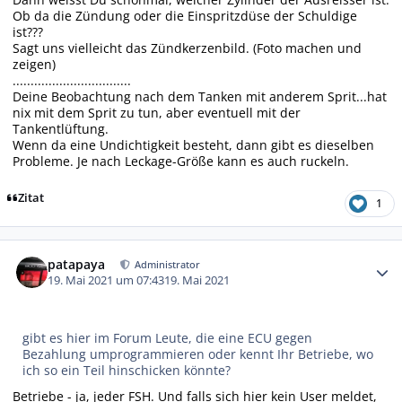
Ob da die Zündung oder die Einspritzdüse der Schuldige
ist???
Sagt uns vielleicht das Zündkerzenbild. (Foto machen und
zeigen)
.................................
Deine Beobachtung nach dem Tanken mit anderem Sprit...hat
nix mit dem Sprit zu tun, aber eventuell mit der
Tankentlüftung.
Wenn da eine Undichtigkeit besteht, dann gibt es dieselben
Probleme. Je nach Leckage-Größe kann es auch ruckeln.
Zitat
1
Autor-Statistiken
patapaya
Administrator
19. Mai 2021 um 07:43
19. Mai 2021
gibt es hier im Forum Leute, die eine ECU gegen
Bezahlung umprogrammieren oder kennt Ihr Betriebe, wo
ich so ein Teil hinschicken könnte?
Betriebe - ja, jeder FSH. Und falls sich hier kein User meldet,