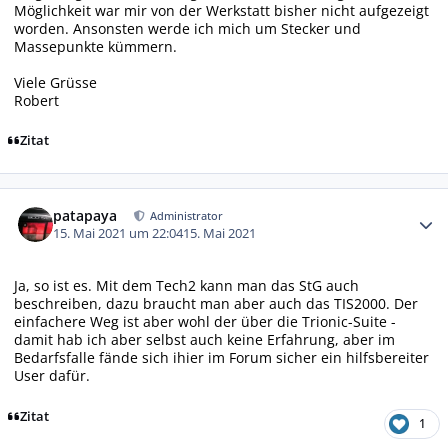
Möglichkeit war mir von der Werkstatt bisher nicht aufgezeigt
worden. Ansonsten werde ich mich um Stecker und
Massepunkte kümmern.
Viele Grüsse
Robert
Zitat
Autor-Statistiken
patapaya
Administrator
15. Mai 2021 um 22:04
15. Mai 2021
Ja, so ist es. Mit dem Tech2 kann man das StG auch
beschreiben, dazu braucht man aber auch das TIS2000. Der
einfachere Weg ist aber wohl der über die Trionic-Suite -
damit hab ich aber selbst auch keine Erfahrung, aber im
Bedarfsfalle fände sich ihier im Forum sicher ein hilfsbereiter
User dafür.
Zitat
1