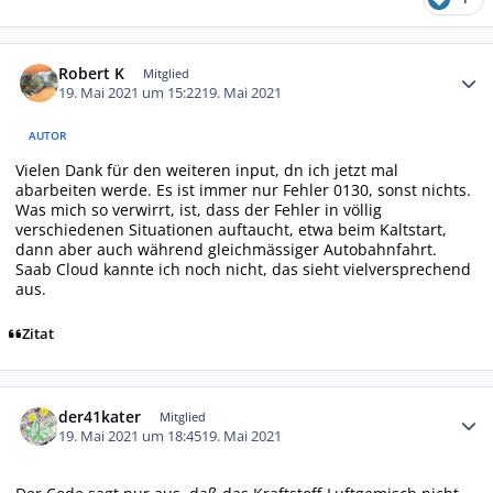
Autor-Statistiken
Robert K
Mitglied
19. Mai 2021 um 15:22
19. Mai 2021
AUTOR
Vielen Dank für den weiteren input, dn ich jetzt mal
abarbeiten werde. Es ist immer nur Fehler 0130, sonst nichts.
Was mich so verwirrt, ist, dass der Fehler in völlig
verschiedenen Situationen auftaucht, etwa beim Kaltstart,
dann aber auch während gleichmässiger Autobahnfahrt.
Saab Cloud kannte ich noch nicht, das sieht vielversprechend
aus.
Zitat
Autor-Statistiken
der41kater
Mitglied
19. Mai 2021 um 18:45
19. Mai 2021