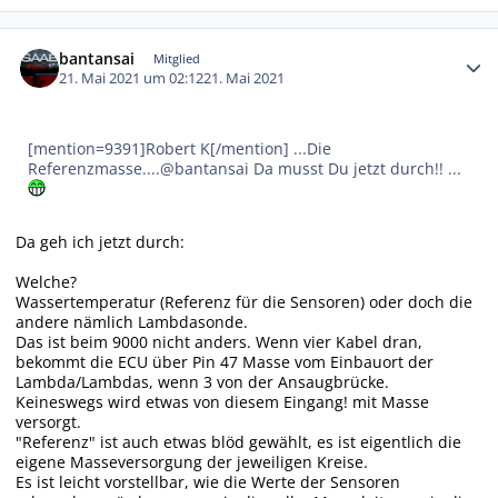
Autor-Statistiken
bantansai
Mitglied
21. Mai 2021 um 02:12
21. Mai 2021
[mention=9391]Robert K[/mention] ...Die
Referenzmasse....@bantansai Da musst Du jetzt durch!! ...
Da geh ich jetzt durch:
Welche?
Wassertemperatur (Referenz für die Sensoren) oder doch die
andere nämlich Lambdasonde.
Das ist beim 9000 nicht anders. Wenn vier Kabel dran,
bekommt die ECU über Pin 47 Masse vom Einbauort der
Lambda/Lambdas, wenn 3 von der Ansaugbrücke.
Keineswegs wird etwas von diesem Eingang! mit Masse
versorgt.
"Referenz" ist auch etwas blöd gewählt, es ist eigentlich die
eigene Masseversorgung der jeweiligen Kreise.
Es ist leicht vorstellbar, wie die Werte der Sensoren