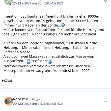
20. Mai 2021 um 20:46
20. Mai 2021
[mention=585]bantansai[/mention] Ich bin ja eher 9000er
gewöhnt, wenn es um T5 geht. Und meine 9000er hatten
immer nur 3 Kabel an der Sonde...
Masse kommt vom Auspuffrohr, 2 Kabel für die Heizung und
das Signalkabel. Macht 3 Kabel und mehr braucht nicht.
...
4 Kabel an der Sonde : 1 Signalkabel, 1 Pluskabel für die
Heizung, 1 Minuskabel für die Heizung, 1 Kabel für die
Referenz-Masse.
Also doch zwei Massekabel...zusätzlich zur Masse vom
Auspuffrohr...
:confused:
Normalerweise kommt die Referenzmasse über den
Massepunkt am Ansaugrohr. (zumindest beim 9000)
Zitat
Autor-Statistiken
Robert K
Mitglied
20. Mai 2021 um 22:21
20. Mai 2021