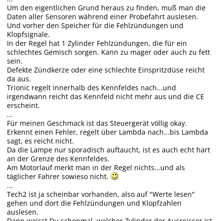
Um den eigentlichen Grund heraus zu finden, muß man die
Daten aller Sensoren während einer Probefahrt auslesen.
Und vorher den Speicher für die Fehlzündungen und
Klopfsignale.
In der Regel hat 1 Zylinder Fehlzündungen, die für ein
schlechtes Gemisch sorgen. Kann zu mager oder auch zu fett
sein.
Defekte Zündkerze oder eine schlechte Einspritzdüse reicht
da aus.
Trionic regelt innerhalb des Kennfeldes nach...und
irgendwann reicht das Kennfeld nicht mehr aus und die CE
erscheint.
...
Für meinen Geschmack ist das Steuergerät völlig okay.
Erkennt einen Fehler, regelt über Lambda nach...bis Lambda
sagt, es reicht nicht.
Da die Lampe nur sporadisch auftaucht, ist es auch echt hart
an der Grenze des Kennfeldes.
Am Motorlauf merkt man in der Regel nichts...und als
täglicher Fahrer sowieso nicht.
...
Tech2 ist ja scheinbar vorhanden, also auf "Werte lesen"
gehen und dort die Fehlzündungen und Klopfzahlen
auslesen.
Dann weisst Du schonmal, welcher Zylinder der Ausreisser ist.