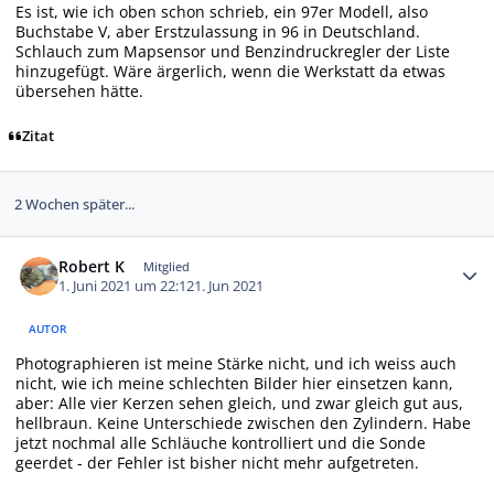
Es ist, wie ich oben schon schrieb, ein 97er Modell, also
Buchstabe V, aber Erstzulassung in 96 in Deutschland.
Schlauch zum Mapsensor und Benzindruckregler der Liste
hinzugefügt. Wäre ärgerlich, wenn die Werkstatt da etwas
übersehen hätte.
Zitat
2 Wochen später...
Autor-Statistiken
Robert K
Mitglied
1. Juni 2021 um 22:12
1. Jun 2021
AUTOR
Photographieren ist meine Stärke nicht, und ich weiss auch
nicht, wie ich meine schlechten Bilder hier einsetzen kann,
aber: Alle vier Kerzen sehen gleich, und zwar gleich gut aus,
hellbraun. Keine Unterschiede zwischen den Zylindern. Habe
jetzt nochmal alle Schläuche kontrolliert und die Sonde
geerdet - der Fehler ist bisher nicht mehr aufgetreten.