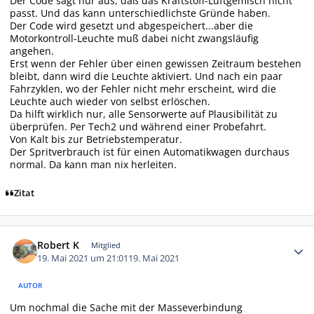
Der Code sagt nur aus, daß das Kraftstoff-Luftgemisch nicht
passt. Und das kann unterschiedlichste Gründe haben.
Der Code wird gesetzt und abgespeichert...aber die
Motorkontroll-Leuchte muß dabei nicht zwangsläufig
angehen.
Erst wenn der Fehler über einen gewissen Zeitraum bestehen
bleibt, dann wird die Leuchte aktiviert. Und nach ein paar
Fahrzyklen, wo der Fehler nicht mehr erscheint, wird die
Leuchte auch wieder von selbst erlöschen.
Da hilft wirklich nur, alle Sensorwerte auf Plausibilität zu
überprüfen. Per Tech2 und während einer Probefahrt.
Von Kalt bis zur Betriebstemperatur.
Der Spritverbrauch ist für einen Automatikwagen durchaus
normal. Da kann man nix herleiten.
Zitat
Autor-Statistiken
Robert K
Mitglied
19. Mai 2021 um 21:01
19. Mai 2021
AUTOR
Um nochmal die Sache mit der Masseverbindung