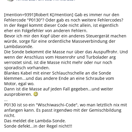
[mention=9391]Robert K[/mention] Gab es immer nur den
Fehlercode "P0130"? Oder gab es noch weitere Fehlercodes?
In der Regel kommt dieser Code nicht allein, ist eigentlich
eher ein Folgefehler von anderen Fehlern.
Bevor ich mir den Kopf über ein anderes Steuergerät machen
würde, sorge für eine ordentliche Masseverbindung der
Lambdasonde.
Die Sonde bekommt die Masse nur über das Auspuffrohr. Und
wenn der Anschluss vom Hosenrohr und Turbolader arg
verrostet sind, ist die Masse nicht mehr oder nur noch
sporadisch vorhanden.
Blankes Kabel mit einer Schlauchschelle an die Sonde
klemmen...und das andere Ende an eine Schraube vom
Motor, egal wo.
Dann ist die Masse auf jeden Fall gegeben...und weiter
ausprobieren.
...
P0130 ist so ein "Wischiwaschi-Code", wo man letztlich nix mit
anfangen kann. Es passt irgendwo mit der Gemischbildung
nicht.
Das meldet die Lambda-Sonde.
Sonde defekt...in der Regel nicht!!!
...