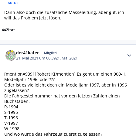
AUTOR
Dann also doch die zusätzliche Masseleitung, aber gut, ich
will das Problem jetzt lösen.
Zitat
Autor-Statistiken
der41kater
Mitglied
21. Mai 2021 um 00:39
21. Mai 2021
[mention=9391]Robert K[/mention] Es geht um einen 900-II,
Modelljahr 1996, oder???
Oder ist es vielleicht doch ein Modelljahr 1997, aber in 1996
zugelassen?
Die Fahrgestellnummer hat vor den letzten Zahlen einen
Buchstaben.
R-1994
S-1995
T-1996
V-1997
W-1998
Und wo wurde das Fahrzeug zuerst zugelassen?