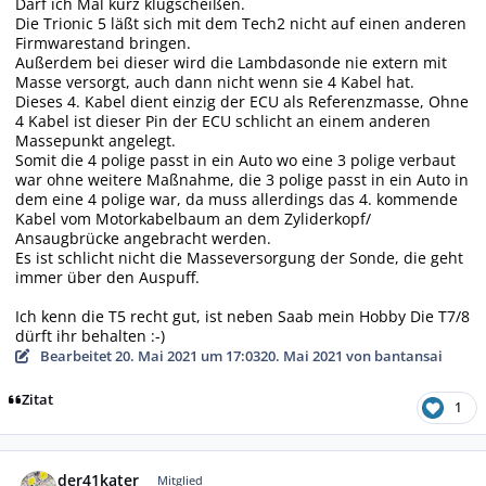
Darf ich Mal kurz klugscheißen.
Die Trionic 5 läßt sich mit dem Tech2 nicht auf einen anderen
Firmwarestand bringen.
Außerdem bei dieser wird die Lambdasonde nie extern mit
Masse versorgt, auch dann nicht wenn sie 4 Kabel hat.
Dieses 4. Kabel dient einzig der ECU als Referenzmasse, Ohne
4 Kabel ist dieser Pin der ECU schlicht an einem anderen
Massepunkt angelegt.
Somit die 4 polige passt in ein Auto wo eine 3 polige verbaut
war ohne weitere Maßnahme, die 3 polige passt in ein Auto in
dem eine 4 polige war, da muss allerdings das 4. kommende
Kabel vom Motorkabelbaum an dem Zyliderkopf/
Ansaugbrücke angebracht werden.
Es ist schlicht nicht die Masseversorgung der Sonde, die geht
immer über den Auspuff.
Ich kenn die T5 recht gut, ist neben Saab mein Hobby Die T7/8
dürft ihr behalten :-)
Bearbeitet
20. Mai 2021 um 17:03
20. Mai 2021
von bantansai
Zitat
1
Autor-Statistiken
der41kater
Mitglied