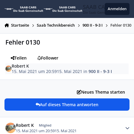
Zum Inhalt springen
SAAB CARS
Anmelden
Die Saab Gemeinschaft
Startseite
Saab Technikbereich
900 II - 9-3 I
Fehler 0130
Fehler 0130
Teilen
Follower
Robert K
15. Mai 2021 um 20:59
15. Mai 2021
in
900 II - 9-3 I
Neues Thema starten
Auf dieses Thema antworten
Autor-Statistiken
Robert K
Mitglied
15. Mai 2021 um 20:59
15. Mai 2021