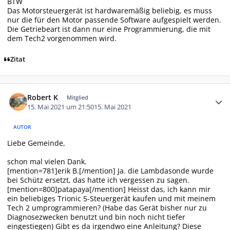
BTW
Das Motorsteuergerät ist hardwaremäßig beliebig, es muss
nur die für den Motor passende Software aufgespielt werden.
Die Getriebeart ist dann nur eine Programmierung, die mit
dem Tech2 vorgenommen wird.
Zitat
Autor-Statistiken
Robert K
Mitglied
15. Mai 2021 um 21:50
15. Mai 2021
AUTOR
Liebe Gemeinde,
schon mal vielen Dank.
[mention=781]erik B.[/mention] Ja. die Lambdasonde wurde
bei Schütz ersetzt, das hatte ich vergessen zu sagen.
[mention=800]patapaya[/mention] Heisst das, ich kann mir
ein beliebiges Trionic 5-Steuergerät kaufen und mit meinem
Tech 2 umprogrammieren? (Habe das Gerät bisher nur zu
Diagnosezwecken benutzt und bin noch nicht tiefer
eingestiegen) Gibt es da irgendwo eine Anleitung? Diese