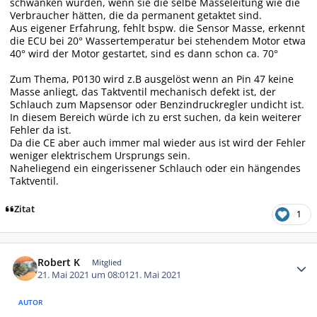
schwanken würden, wenn sie die selbe Masseleitung wie die
Verbraucher hätten, die da permanent getaktet sind.
Aus eigener Erfahrung, fehlt bspw. die Sensor Masse, erkennt
die ECU bei 20° Wassertemperatur bei stehendem Motor etwa
40° wird der Motor gestartet, sind es dann schon ca. 70°
Zum Thema, P0130 wird z.B ausgelöst wenn an Pin 47 keine
Masse anliegt, das Taktventil mechanisch defekt ist, der
Schlauch zum Mapsensor oder Benzindruckregler undicht ist.
In diesem Bereich würde ich zu erst suchen, da kein weiterer
Fehler da ist.
Da die CE aber auch immer mal wieder aus ist wird der Fehler
weniger elektrischem Ursprungs sein.
Naheliegend ein eingerissener Schlauch oder ein hängendes
Taktventil.
Zitat
1
Autor-Statistiken
Robert K
Mitglied
21. Mai 2021 um 08:01
21. Mai 2021
AUTOR