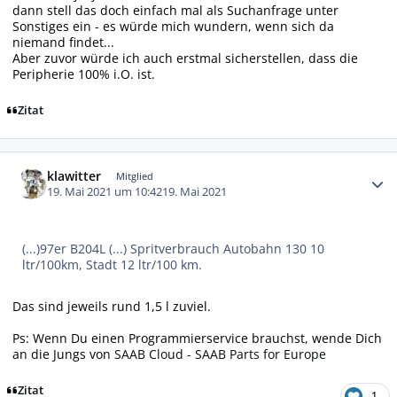
dann stell das doch einfach mal als Suchanfrage unter
Sonstiges ein - es würde mich wundern, wenn sich da
niemand findet...
Aber zuvor würde ich auch erstmal sicherstellen, dass die
Peripherie 100% i.O. ist.
Zitat
Autor-Statistiken
klawitter
Mitglied
19. Mai 2021 um 10:42
19. Mai 2021
(...)97er B204L (...) Spritverbrauch Autobahn 130 10
ltr/100km, Stadt 12 ltr/100 km.
Das sind jeweils rund 1,5 l zuviel.
Ps: Wenn Du einen Programmierservice brauchst, wende Dich
an die Jungs von
SAAB Cloud - SAAB Parts for Europe
Zitat
1